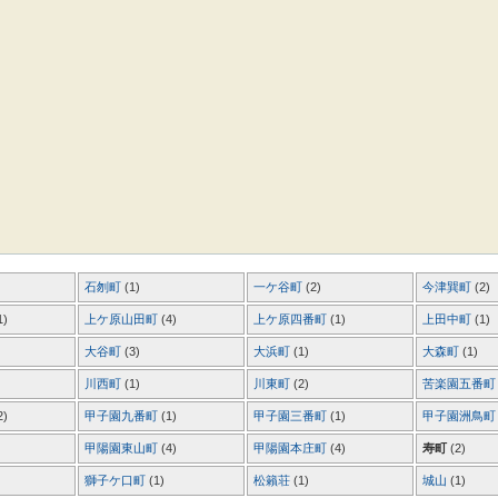
石刎町
(1)
一ケ谷町
(2)
今津巽町
(2)
1)
上ケ原山田町
(4)
上ケ原四番町
(1)
上田中町
(1)
大谷町
(3)
大浜町
(1)
大森町
(1)
川西町
(1)
川東町
(2)
苦楽園五番
2)
甲子園九番町
(1)
甲子園三番町
(1)
甲子園洲鳥
甲陽園東山町
(4)
甲陽園本庄町
(4)
寿町
(2)
獅子ケ口町
(1)
松籟荘
(1)
城山
(1)