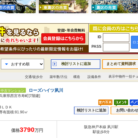
ID
ロ
PASS
検討リストに追加
まとめて資料請求
表示中物件一括チ
交通/徒歩分
築年数/方位
構造
設備条件
ローズハイツ夙川
中古マンション
兵庫県西宮市寿町[7階建]
3ＬＤＫ
検討リストに追加
お問い合わ
専有面積:81.90㎡
阪急神戸本線 夙川駅
3790
価格
万円
駅徒歩8分