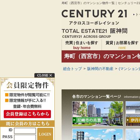
寿町（西宮市）のマンション物件一覧｜センチュリー21ア
ト
売買 | 住まいを探す
賃貸 | お部屋を探す
buy home
rent
寿町（西宮市）のマンション
総合トップ
>
阪神間の不動産
>
(マンション
各市のマンション一覧ページ
information 
ID
PASS