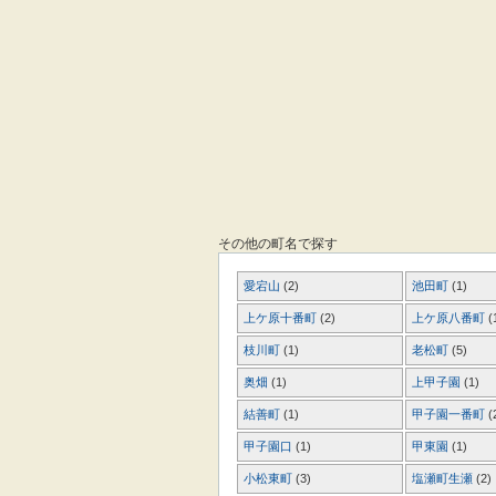
その他の町名で探す
愛宕山
(2)
池田町
(1)
上ケ原十番町
(2)
上ケ原八番町
(
枝川町
(1)
老松町
(5)
奥畑
(1)
上甲子園
(1)
結善町
(1)
甲子園一番町
(
甲子園口
(1)
甲東園
(1)
小松東町
(3)
塩瀬町生瀬
(2)