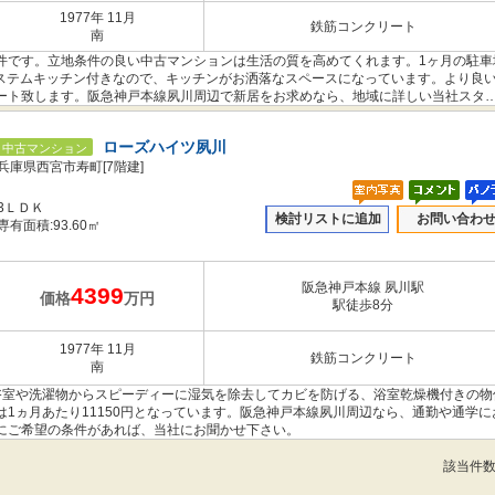
1977年 11月
鉄筋コンクリート
南
件です。立地条件の良い中古マンションは生活の質を高めてくれます。1ヶ月の駐車
システムキッチン付きなので、キッチンがお洒落なスペースになっています。より良
ート致します。阪急神戸本線夙川周辺で新居をお求めなら、地域に詳しい当社スタ
ローズハイツ夙川
中古マンション
兵庫県西宮市寿町[7階建]
3ＬＤＫ
検討リストに追加
お問い合わ
専有面積:93.60㎡
阪急神戸本線 夙川駅
4399
価格
万円
駅徒歩8分
1977年 11月
鉄筋コンクリート
南
。浴室や洗濯物からスピーディーに湿気を除去してカビを防げる、浴室乾燥機付きの物
1ヵ月あたり11150円となっています。阪急神戸本線夙川周辺なら、通勤や通学に
にご希望の条件があれば、当社にお聞かせ下さい。
該当件