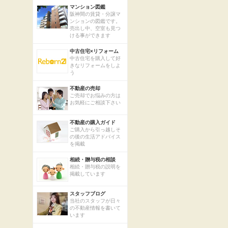
マンション図鑑
阪神間の賃貸・分譲マ
ンションの図鑑です。
売出し中、空室も見つ
ける事ができます
中古住宅×リフォーム
中古住宅を購入して好
きなリフォームをしよ
う
不動産の売却
ご売却でお悩みの方は
お気軽にご相談下さい
不動産の購入ガイド
ご購入から引っ越しそ
の後の生活アドバイス
を掲載
相続・贈与税の相談
相続・贈与税の説明を
掲載しています
スタッフブログ
当社のスタッフが日々
の不動産情報を書いて
います