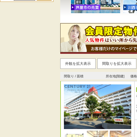
外観を拡大表示
間取りを拡大表示
間取り / 面積
所在地[階建]
価格