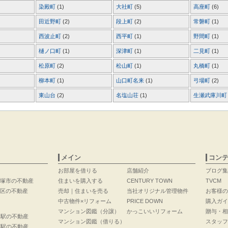
染殿町
(1)
大社町
(5)
高座町
(6)
田近野町
(2)
段上町
(2)
常磐町
(1)
西波止町
(2)
西平町
(1)
野間町
(1)
樋ノ口町
(1)
深津町
(1)
二見町
(1)
松原町
(2)
松山町
(1)
丸橋町
(1)
柳本町
(1)
山口町名来
(1)
弓場町
(2)
東山台
(2)
名塩山荘
(1)
生瀬武庫川
メイン
コン
お部屋を借りる
店舗紹介
ブログ集
塚市の不動産
住まいを購入する
CENTURY TOWN
TVCM
区の不動産
売却｜住まいを売る
当社オリジナル管理物件
お客様の
中古物件×リフォーム
PRICE DOWN
購入ガイ
マンション図鑑（分譲）
かっこいいリフォーム
贈与・相
口駅の不動産
マンション図鑑（借りる）
スタッフ
花駅の不動産