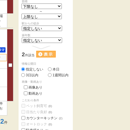
面積
～
場
い
駅からの徒歩
ッ
築年数
2
件該当
せ
情報公開日
指定しない
本日
3日以内
1週間以内
画像・動画あり
画像あり
動画あり
こだわり条件
件
ペット飼育可
(0)
お
日当たり良好
(0)
カウンターキッチン
(2)
2
数
件
オートロック
(0)