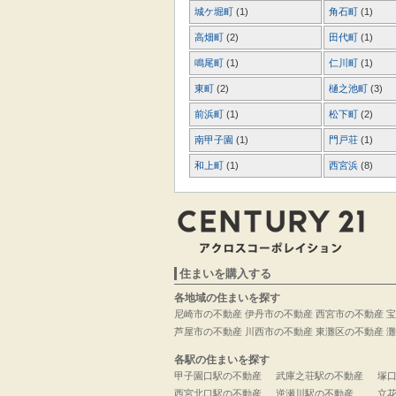
城ケ堀町
(1)
角石町
(1)
高畑町
(2)
田代町
(1)
鳴尾町
(1)
仁川町
(1)
東町
(2)
樋之池町
(3)
前浜町
(1)
松下町
(2)
南甲子園
(1)
門戸荘
(1)
和上町
(1)
西宮浜
(8)
住まいを購入する
各地域の住まいを探す
尼崎市の不動産
伊丹市の不動産
西宮市の不動産
宝
芦屋市の不動産
川西市の不動産
東灘区の不動産
灘
各駅の住まいを探す
甲子園口駅の不動産
武庫之荘駅の不動産
塚
西宮北口駅の不動産
逆瀬川駅の不動産
立