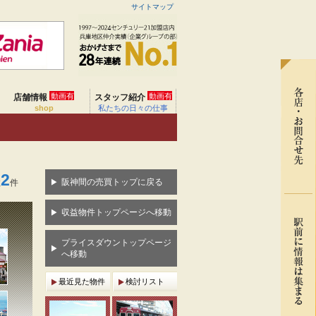
サイトマップ
動画有
動画有
店舗情報
スタッフ紹介
shop
私たちの日々の仕事
2
阪神間の売買トップに戻る
数
件
収益物件トップページへ移動
プライスダウントップページ
へ移動
最近見た物件
検討リスト