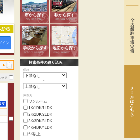
市から探す
駅から探す
city search
station search
グイン
学校から探す
地図から探す
school search
map search
検索条件の絞り込み
価格
ェック
～
間取り
ワンルーム
1K/1DK/1LDK
せ
2K/2DK/2LDK
3K/3DK/3LDK
4K/4DK/4LDK
5K以上