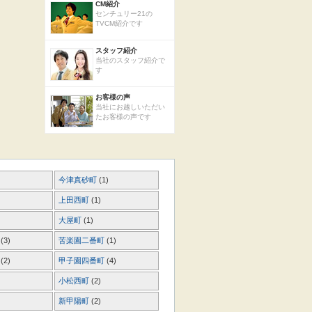
CM紹介
センチュリー21の
TVCM紹介です
スタッフ紹介
当社のスタッフ紹介で
す
お客様の声
当社にお越しいただい
たお客様の声です
今津真砂町
(1)
上田西町
(1)
大屋町
(1)
町
(3)
苦楽園二番町
(1)
町
(2)
甲子園四番町
(4)
小松西町
(2)
新甲陽町
(2)