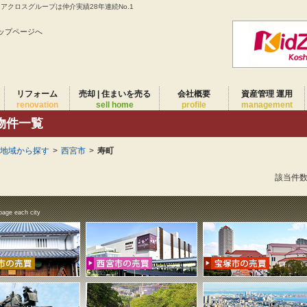
クロスグループは仲介実績28年連続No.1
ップページへ
リフォーム
売却 | 住まいを売る
会社概要
資産管理 運用
renovation
sell home
profile
management
物件一覧
)地域から探す
>
西宮市
>
寿町
該当件
page each city