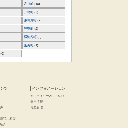
高須町
(10)
戸崎町
(2)
東鳴尾町
(2)
豊楽町
(2)
満池谷町
(2)
用海町
(1)
町
(6)
テンツ
インフォメーション
センチュリー21について
採用情報
声
資産管理
ド
続税の相談
紹介