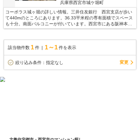
兵庫県西宮市城ケ堀町
コーポラス城ヶ堀の詳しい情報。三井住友銀行 西宮支店が歩い
て440mのところにあります。36.33平米程の専有面積でスペース
も十分。南面バルコニーが付いています。西宮市にある阪神本線
西宮周辺で不動産情報をお求めの方は、当社にお任せ下さい。当
社は、お客様が快適な生活が送れるよう、しっかりとサポート致
します。
1
1～1
該当物件数
件
件を表示
変更
絞り込み条件：
指定なし
文教住宅都市・西宮市のマンション探し