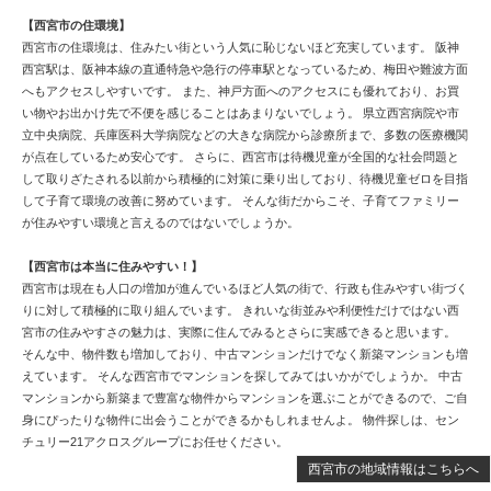
【西宮市の住環境】
西宮市の住環境は、住みたい街という人気に恥じないほど充実しています。 阪神
西宮駅は、阪神本線の直通特急や急行の停車駅となっているため、梅田や難波方面
へもアクセスしやすいです。 また、神戸方面へのアクセスにも優れており、お買
い物やお出かけ先で不便を感じることはあまりないでしょう。 県立西宮病院や市
立中央病院、兵庫医科大学病院などの大きな病院から診療所まで、多数の医療機関
が点在しているため安心です。 さらに、西宮市は待機児童が全国的な社会問題と
して取りざたされる以前から積極的に対策に乗り出しており、待機児童ゼロを目指
して子育て環境の改善に努めています。 そんな街だからこそ、子育てファミリー
が住みやすい環境と言えるのではないでしょうか。
【西宮市は本当に住みやすい！】
西宮市は現在も人口の増加が進んでいるほど人気の街で、行政も住みやすい街づく
りに対して積極的に取り組んでいます。 きれいな街並みや利便性だけではない西
宮市の住みやすさの魅力は、実際に住んでみるとさらに実感できると思います。
そんな中、物件数も増加しており、中古マンションだけでなく新築マンションも増
えています。 そんな西宮市でマンションを探してみてはいかがでしょうか。 中古
マンションから新築まで豊富な物件からマンションを選ぶことができるので、ご自
身にぴったりな物件に出会うことができるかもしれませんよ。 物件探しは、セン
チュリー21アクロスグループにお任せください。
西宮市の地域情報はこちらへ