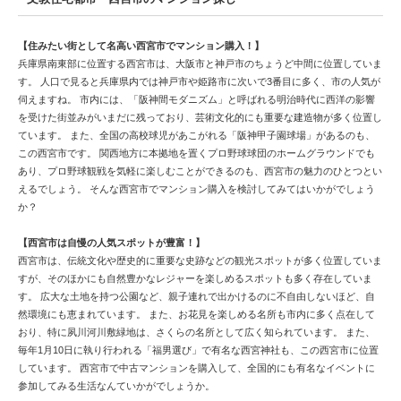
【住みたい街として名高い西宮市でマンション購入！】
兵庫県南東部に位置する西宮市は、大阪市と神戸市のちょうど中間に位置していま
す。 人口で見ると兵庫県内では神戸市や姫路市に次いで3番目に多く、市の人気が
伺えますね。 市内には、「阪神間モダニズム」と呼ばれる明治時代に西洋の影響
を受けた街並みがいまだに残っており、芸術文化的にも重要な建造物が多く位置し
ています。 また、全国の高校球児があこがれる「阪神甲子園球場」があるのも、
この西宮市です。 関西地方に本拠地を置くプロ野球球団のホームグラウンドでも
あり、プロ野球観戦を気軽に楽しむことができるのも、西宮市の魅力のひとつとい
えるでしょう。 そんな西宮市でマンション購入を検討してみてはいかがでしょう
か？
【西宮市は自慢の人気スポットが豊富！】
西宮市は、伝統文化や歴史的に重要な史跡などの観光スポットが多く位置していま
すが、そのほかにも自然豊かなレジャーを楽しめるスポットも多く存在していま
す。 広大な土地を持つ公園など、親子連れで出かけるのに不自由しないほど、自
然環境にも恵まれています。 また、お花見を楽しめる名所も市内に多く点在して
おり、特に夙川河川敷緑地は、さくらの名所として広く知られています。 また、
毎年1月10日に執り行われる「福男選び」で有名な西宮神社も、この西宮市に位置
しています。 西宮市で中古マンションを購入して、全国的にも有名なイベントに
参加してみる生活なんていかがでしょうか。