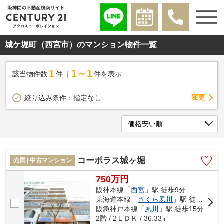
城ケ堀町（西宮市）のマンション物件一覧
1
1～1
該当物件数
件
件を表示
変更
絞り込み条件：
指定なし
コーポラス城ヶ堀
売買 | 中古マンション
750万円
阪神本線「
西宮
」駅 徒歩9分
東海道本線「
さくら夙川
」駅 徒歩15分
阪急神戸本線「
夙川
」駅 徒歩15分
2階 / 2ＬＤＫ / 36.33㎡