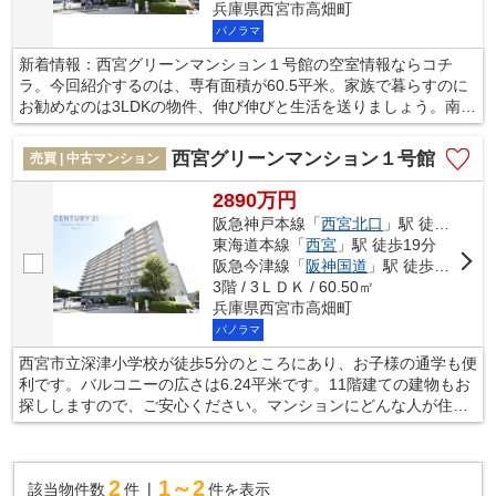
兵庫県西宮市高畑町
パノラマ
新着情報：西宮グリーンマンション１号館の空室情報ならコチ
ラ。今回紹介するのは、専有面積が60.5平米。家族で暮らすのに
お勧めなのは3LDKの物件、伸び伸びと生活を送りましょう。南向
きの物件をお探しの方、コチラよりご覧ください。不動産の購入
を検討しているなら、不動産会社をしっかりと選んで下さい。信
西宮グリーンマンション１号館
売買 | 中古マンション
頼と実績のある不動産会社を選ぶことで、不動産購入を成功させ
ることに繋がります。
2890万円
阪急神戸本線「
西宮北口
」駅 徒歩11分
東海道本線「
西宮
」駅 徒歩19分
阪急今津線「
阪神国道
」駅 徒歩13分
3階 / 3ＬＤＫ / 60.50㎡
兵庫県西宮市高畑町
パノラマ
西宮市立深津小学校が徒歩5分のところにあり、お子様の通学も便
利です。バルコニーの広さは6.24平米です。11階建ての建物もお
探ししますので、ご安心ください。マンションにどんな人が住ん
でいるのかも中古マンションなら事前に知れます。西宮市で住ま
い探しをするなら、交通の利便性の高い阪急神戸本線西宮北口周
辺はいかがでしょうか。こだわりやご要望などございましたら、
2
1～2
該当物件数
件
件を表示
当社までお気軽にお問い合わせ下さい。