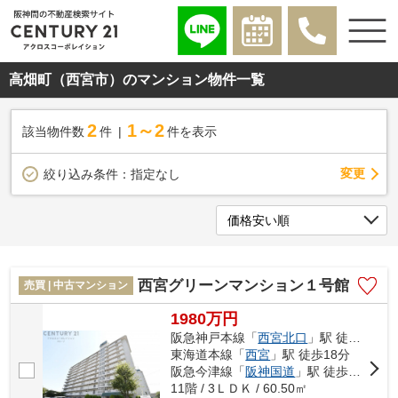
高畑町（西宮市）のマンション物件一覧
2
1～2
該当物件数
件
件を表示
変更
絞り込み条件：
指定なし
西宮グリーンマンション１号館
売買 | 中古マンション
1980万円
阪急神戸本線「
西宮北口
」駅 徒歩11分
東海道本線「
西宮
」駅 徒歩18分
阪急今津線「
阪神国道
」駅 徒歩13分
11階 / 3ＬＤＫ / 60.50㎡