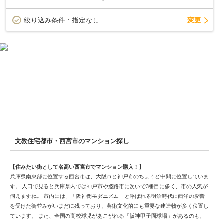
変更
絞り込み条件：
指定なし
文教住宅都市・西宮市のマンション探し
【住みたい街として名高い西宮市でマンション購入！】
兵庫県南東部に位置する西宮市は、大阪市と神戸市のちょうど中間に位置していま
す。 人口で見ると兵庫県内では神戸市や姫路市に次いで3番目に多く、市の人気が
伺えますね。 市内には、「阪神間モダニズム」と呼ばれる明治時代に西洋の影響
を受けた街並みがいまだに残っており、芸術文化的にも重要な建造物が多く位置し
ています。 また、全国の高校球児があこがれる「阪神甲子園球場」があるのも、