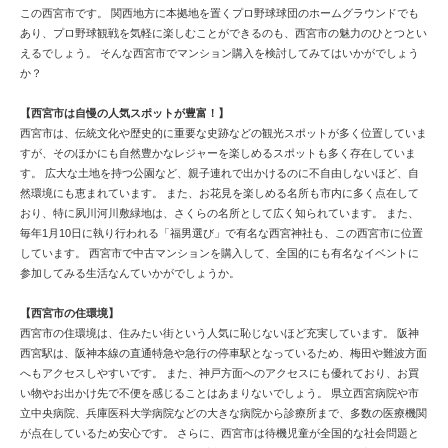
この西宮市です。 関西地方に本拠地を置くプロ野球球団のホームグラウンドでも
あり、プロ野球観戦を気軽に楽しむことができるのも、西宮市の魅力のひとつとい
えるでしょう。 そんな西宮市でマンション購入を検討してみてはいかがでしょう
か？
【西宮市は自慢の人気スポットが豊富！】
西宮市は、伝統文化や歴史的に重要な史跡などの観光スポットが多く位置していま
すが、そのほかにも自然豊かなレジャーを楽しめるスポットも多く存在していま
す。 広大な土地を持つ公園など、親子連れで出かけるのに不自由しないほど、自
然環境にも恵まれています。 また、お花見を楽しめる名所も市内に多く点在して
おり、特に夙川河川敷緑地は、さくらの名所として広く知られています。 また、
毎年1月10日に執り行われる「福男選び」で有名な西宮神社も、この西宮市に位置
しています。 西宮市で中古マンションを購入して、全国的にも有名なイベントに
参加してみる生活なんていかがでしょうか。
【西宮市の住環境】
西宮市の住環境は、住みたい街という人気に恥じないほど充実しています。 阪神
西宮駅は、阪神本線の直通特急や急行の停車駅となっているため、梅田や難波方面
へもアクセスしやすいです。 また、神戸方面へのアクセスにも優れており、お買
い物やお出かけ先で不便を感じることはあまりないでしょう。 県立西宮病院や市
立中央病院、兵庫医科大学病院などの大きな病院から診療所まで、多数の医療機関
が点在しているため安心です。 さらに、西宮市は待機児童が全国的な社会問題と