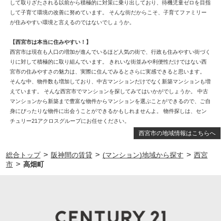
して取りざたされる以前から積極的に対策に乗り出しており、待機児童ゼロを目指
して子育て環境の改善に努めています。 そんな街だからこそ、子育てファミリー
が住みやすい環境と言えるのではないでしょうか。
【西宮市は本当に住みやすい！】
西宮市は現在も人口の増加が進んでいるほど人気の街で、行政も住みやすい街づく
りに対して積極的に取り組んでいます。 きれいな街並みや利便性だけではない西
宮市の住みやすさの魅力は、実際に住んでみるとさらに実感できると思います。
そんな中、物件数も増加しており、中古マンションだけでなく新築マンションも増
えています。 そんな西宮市でマンションを探してみてはいかがでしょうか。 中古
マンションから新築まで豊富な物件からマンションを選ぶことができるので、ご自
身にぴったりな物件に出会うことができるかもしれませんよ。 物件探しは、セン
チュリー21アクロスグループにお任せください。
西宮市の地域情報はこちらへ
>
>
>
総合トップ
阪神間の賃貸
(マンション)地域から探す
西宮
>
市
高畑町