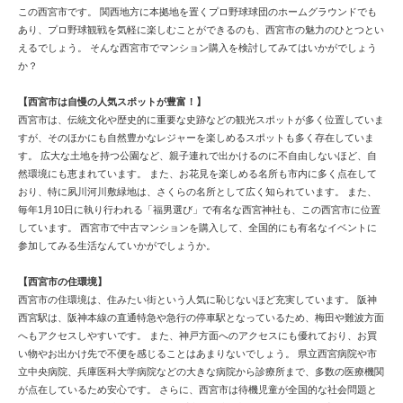
この西宮市です。 関西地方に本拠地を置くプロ野球球団のホームグラウンドでも
あり、プロ野球観戦を気軽に楽しむことができるのも、西宮市の魅力のひとつとい
えるでしょう。 そんな西宮市でマンション購入を検討してみてはいかがでしょう
か？
【西宮市は自慢の人気スポットが豊富！】
西宮市は、伝統文化や歴史的に重要な史跡などの観光スポットが多く位置していま
すが、そのほかにも自然豊かなレジャーを楽しめるスポットも多く存在していま
す。 広大な土地を持つ公園など、親子連れで出かけるのに不自由しないほど、自
然環境にも恵まれています。 また、お花見を楽しめる名所も市内に多く点在して
おり、特に夙川河川敷緑地は、さくらの名所として広く知られています。 また、
毎年1月10日に執り行われる「福男選び」で有名な西宮神社も、この西宮市に位置
しています。 西宮市で中古マンションを購入して、全国的にも有名なイベントに
参加してみる生活なんていかがでしょうか。
【西宮市の住環境】
西宮市の住環境は、住みたい街という人気に恥じないほど充実しています。 阪神
西宮駅は、阪神本線の直通特急や急行の停車駅となっているため、梅田や難波方面
へもアクセスしやすいです。 また、神戸方面へのアクセスにも優れており、お買
い物やお出かけ先で不便を感じることはあまりないでしょう。 県立西宮病院や市
立中央病院、兵庫医科大学病院などの大きな病院から診療所まで、多数の医療機関
が点在しているため安心です。 さらに、西宮市は待機児童が全国的な社会問題と