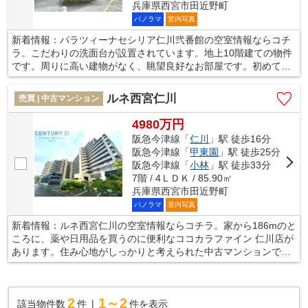
兵庫県西宮市田近野町
パノラマ
室内写真
新着情報：パラツィーナセシリア仁川弐番館の空室情報ならコチ
ラ。こだわりの洗面台が設置されています。地上10階建ての物件
です。周りに高い建物がなく、眺望良好なお部屋です。初めて訪
れる街で暮らすのは不安がいっぱいですよね。そんな方は、地域
特化型の当社にお問い合わせください。当社は確かな住宅情報を
ルネ西宮仁川
売買 | 中古マンション
ご提供しているので、安心してお任せいただけます。
4980万円
阪急今津線「
仁川
」駅 徒歩16分
阪急今津線「
甲東園
」駅 徒歩25分
阪急今津線「
小林
」駅 徒歩33分
7階 / 4ＬＤＫ / 85.90㎡
兵庫県西宮市田近野町
パノラマ
室内写真
新着情報：ルネ西宮仁川の空室情報ならコチラ。家から186mのと
ころに、薬や日用品を買うのに便利なココカラファイン 仁川店が
あります。住み心地がしっかりと考えられた中古マンションで
す。85.9平米程の専有面積でスペースも十分。阪急今津線仁川近
辺で快適な暮らしをお求めなら、地域に詳しい当社にご依頼下さ
い。経験豊富な当社スタッフがしっかりとサポートいたします。
2
1～2
該当物件数
件
件を表示