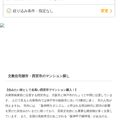
変更
絞り込み条件：
指定なし
文教住宅都市・西宮市のマンション探し
【住みたい街として名高い西宮市でマンション購入！】
兵庫県南東部に位置する西宮市は、大阪市と神戸市のちょうど中間に位置していま
す。 人口で見ると兵庫県内では神戸市や姫路市に次いで3番目に多く、市の人気が
伺えますね。 市内には、「阪神間モダニズム」と呼ばれる明治時代に西洋の影響
を受けた街並みがいまだに残っており、芸術文化的にも重要な建造物が多く位置し
ています。 また、全国の高校球児があこがれる「阪神甲子園球場」があるのも、