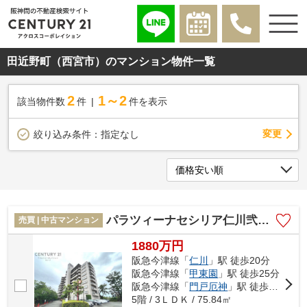
田近野町（西宮市）のマンション物件一覧
2
1～2
該当物件数
件
件を表示
変更
絞り込み条件：
指定なし
パラツィーナセシリア仁川弐番館
売買 | 中古マンション
1880万円
阪急今津線「
仁川
」駅 徒歩20分
阪急今津線「
甲東園
」駅 徒歩25分
阪急今津線「
門戸厄神
」駅 徒歩35分
5階 / 3ＬＤＫ / 75.84㎡