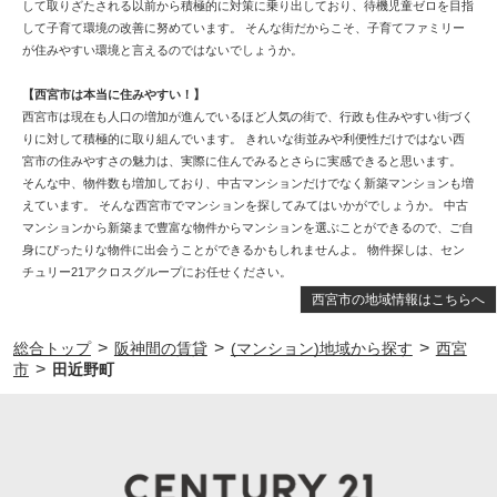
して取りざたされる以前から積極的に対策に乗り出しており、待機児童ゼロを目指
して子育て環境の改善に努めています。 そんな街だからこそ、子育てファミリー
が住みやすい環境と言えるのではないでしょうか。
【西宮市は本当に住みやすい！】
西宮市は現在も人口の増加が進んでいるほど人気の街で、行政も住みやすい街づく
りに対して積極的に取り組んでいます。 きれいな街並みや利便性だけではない西
宮市の住みやすさの魅力は、実際に住んでみるとさらに実感できると思います。
そんな中、物件数も増加しており、中古マンションだけでなく新築マンションも増
えています。 そんな西宮市でマンションを探してみてはいかがでしょうか。 中古
マンションから新築まで豊富な物件からマンションを選ぶことができるので、ご自
身にぴったりな物件に出会うことができるかもしれませんよ。 物件探しは、セン
チュリー21アクロスグループにお任せください。
西宮市の地域情報はこちらへ
>
>
>
総合トップ
阪神間の賃貸
(マンション)地域から探す
西宮
>
市
田近野町