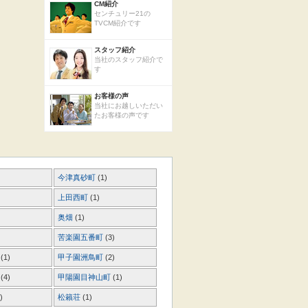
CM紹介
センチュリー21の
TVCM紹介です
スタッフ紹介
当社のスタッフ紹介で
す
お客様の声
当社にお越しいただい
たお客様の声です
今津真砂町
(1)
上田西町
(1)
奥畑
(1)
苦楽園五番町
(3)
町
(1)
甲子園洲鳥町
(2)
町
(4)
甲陽園目神山町
(1)
)
松籟荘
(1)