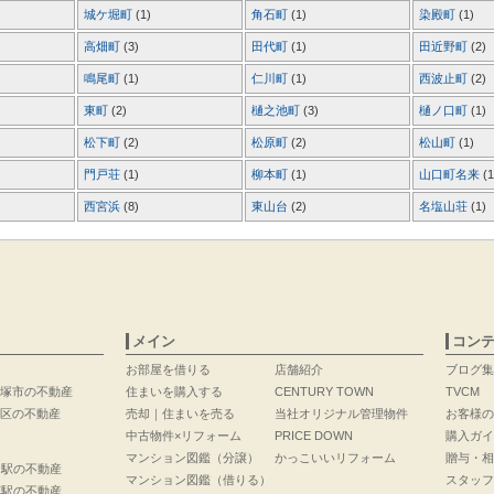
城ケ堀町
(1)
角石町
(1)
染殿町
(1)
高畑町
(3)
田代町
(1)
田近野町
(2)
鳴尾町
(1)
仁川町
(1)
西波止町
(2)
東町
(2)
樋之池町
(3)
樋ノ口町
(1)
松下町
(2)
松原町
(2)
松山町
(1)
門戸荘
(1)
柳本町
(1)
山口町名来
(1
西宮浜
(8)
東山台
(2)
名塩山荘
(1)
メイン
コン
お部屋を借りる
店舗紹介
ブログ集
塚市の不動産
住まいを購入する
CENTURY TOWN
TVCM
区の不動産
売却｜住まいを売る
当社オリジナル管理物件
お客様の
中古物件×リフォーム
PRICE DOWN
購入ガイ
マンション図鑑（分譲）
かっこいいリフォーム
贈与・相
口駅の不動産
マンション図鑑（借りる）
スタッフ
花駅の不動産