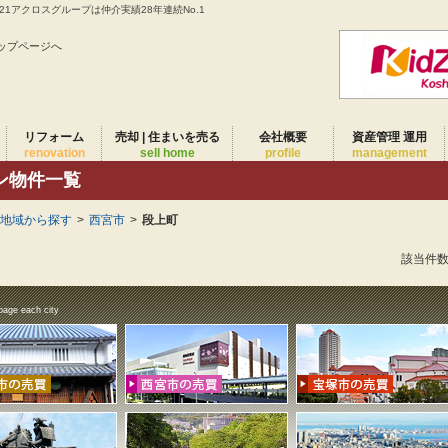
1アクロスグループは仲介実績28年連続No.1
ップページへ
リフォーム
売却 | 住まいを売る
会社概要
資産管理 運用
renovation
sell home
profile
management
ン物件一覧
)地域から探す
>
西宮市
>
段上町
該当件
page each city