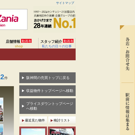
サイトマップ
動画有
動画有
店舗情報
スタッフ紹介
shop
私たちの日々の仕事
2
阪神間の売買トップに戻る
数
件
収益物件トップページへ移動
プライスダウントップページ
へ移動
最近見た物件
検討リスト