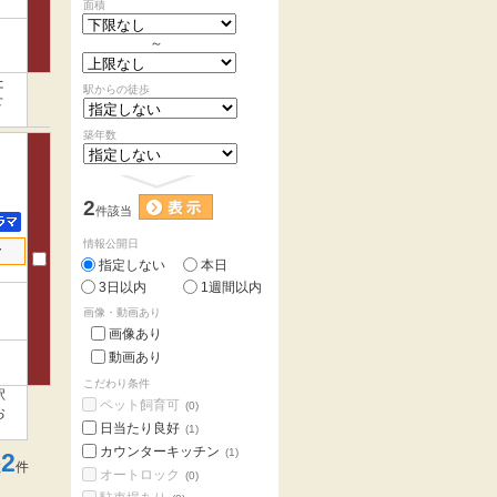
面積
～
た
駅からの徒歩
せ
築年数
2
件該当
情報公開日
せ
指定しない
本日
3日以内
1週間以内
画像・動画あり
画像あり
動画あり
こだわり条件
駅
ペット飼育可
(0)
お
日当たり良好
(1)
カウンターキッチン
(1)
2
数
件
オートロック
(0)