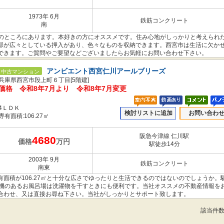
1973年 6月
鉄筋コンクリート
南
2mのところにあります。本好きの方にオススメです。住み心地がしっかりと考えられ
部が広々としている押入があり、色々なものを収納できます。西宮市は生活に欠か
できます。ご質問やご要望などございましたらお気軽にお問い合わせ下さい。
アンビエント西宮仁川アールブリーズ
中古マンション
兵庫県西宮市段上町６丁目[5階建]
価格 令和8年7月より 令和8年7月変更
4ＬＤＫ
検討リストに追加
お問い合わ
専有面積:106.27㎡
阪急今津線 仁川駅
4680
価格
万円
駅徒歩14分
2003年 9月
鉄筋コンクリート
南東
面積が106.27㎡と十分な広さでゆったりと生活できるのではないのでしょうか。
燥機のあるお風呂場は洗濯物を干すときにも便利です。当社オススメの不動産情報を
合わせ、又は直接お尋ね下さい。当社がしっかりとサポート致します。
該当件