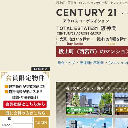
段上町（西宮市）のマンション物件一覧｜センチュリー2
ト
売買 | 住まいを探す
賃貸 | お部屋を探す
buy home
rent
段上町（西宮市）のマンショ
総合トップ
>
阪神間の不動産
>
(マンション
各市のマンション一覧ページ
information 
ID
PASS