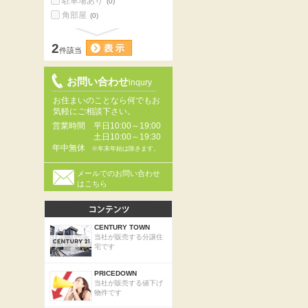
駐車場あり
(0)
角部屋
(0)
2
件該当
お問い合わせ
inqury
お住まいのことなら何でもお
気軽にご相談下さい。
営業時間
平日10:00～19:00
土日10:00～19:30
年中無休
※年末年始は除きます。
メールでのお問い合わせ
はこちら
CENTURY TOWN
当社が販売する分譲住
宅です
PRICEDOWN
当社が販売する値下げ
物件です