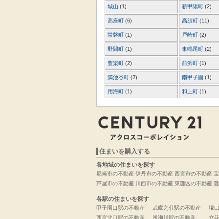
城山
(1)
新甲陽町
(2)
高座町
(6)
高須町
(11)
常磐町
(1)
戸崎町
(2)
野間町
(1)
東鳴尾町
(2)
豊楽町
(2)
前浜町
(1)
満池谷町
(2)
南甲子園
(1)
用海町
(1)
和上町
(1)
住まいを購入する
各地域の住まいを探す
尼崎市の不動産
伊丹市の不動産
西宮市の不動産
宝
芦屋市の不動産
川西市の不動産
東灘区の不動産
灘
各駅の住まいを探す
甲子園口駅の不動産
武庫之荘駅の不動産
塚
西宮北口駅の不動産
逆瀬川駅の不動産
立