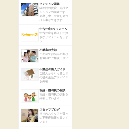
マンション図鑑
阪神間の賃貸・分譲マ
ンションの図鑑です。
売出し中、空室も見つ
ける事ができます
中古住宅×リフォーム
中古住宅を購入して好
きなリフォームをしよ
う
不動産の売却
ご売却でお悩みの方は
お気軽にご相談下さい
不動産の購入ガイド
ご購入から引っ越しそ
の後の生活アドバイス
を掲載
相続・贈与税の相談
相続・贈与税の説明を
掲載しています
スタッフブログ
当社のスタッフが日々
の不動産情報を書いて
います