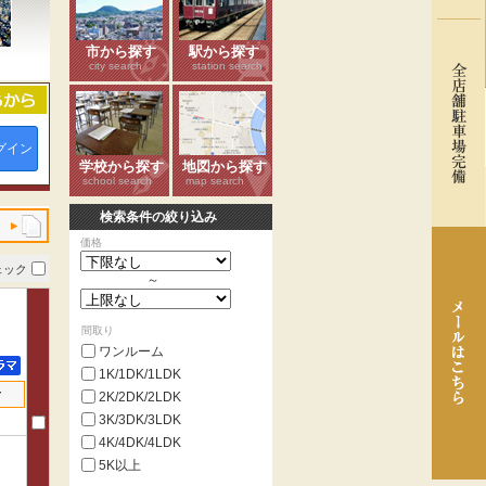
市から探す
駅から探す
city search
station search
グイン
学校から探す
地図から探す
school search
map search
検索条件の絞り込み
価格
ェック
～
間取り
ワンルーム
1K/1DK/1LDK
せ
2K/2DK/2LDK
3K/3DK/3LDK
4K/4DK/4LDK
5K以上