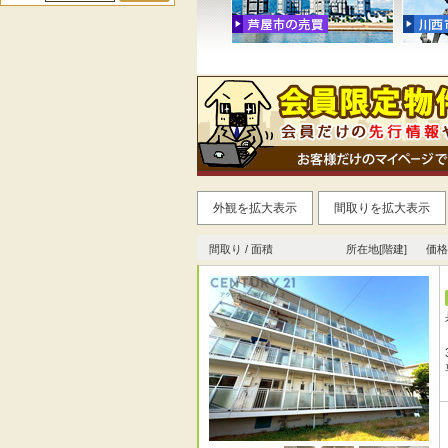
外観を拡大表示
間取りを拡大表示
間取り / 面積
所在地[階建]
価格