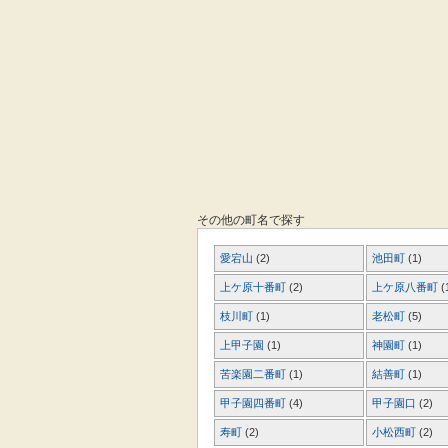
その他の町名で探す
愛宕山
(2)
池田町
(1)
上ケ原十番町
(2)
上ケ原八番町
(
枝川町
(1)
老松町
(5)
上甲子園
(1)
神園町
(1)
苦楽園二番町
(1)
結善町
(1)
甲子園四番町
(4)
甲子園口
(2)
寿町
(2)
小松西町
(2)