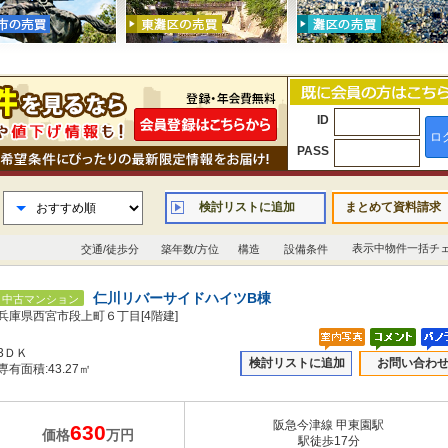
ID
ロ
PASS
検討リストに追加
まとめて資料請求
表示中物件一括チ
交通/徒歩分
築年数/方位
構造
設備条件
仁川リバーサイドハイツB棟
中古マンション
兵庫県西宮市段上町６丁目[4階建]
3ＤＫ
検討リストに追加
お問い合わ
専有面積:43.27㎡
阪急今津線 甲東園駅
630
価格
万円
駅徒歩17分