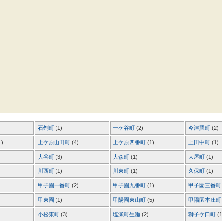
石刎町
(1)
一ケ谷町
(2)
今津巽町
(2)
1)
上ケ原山田町
(4)
上ケ原四番町
(1)
上田中町
(1)
大谷町
(3)
大森町
(1)
大屋町
(1)
川西町
(1)
川東町
(1)
久保町
(1)
甲子園一番町
(2)
甲子園九番町
(1)
甲子園三番
甲東園
(1)
甲陽園東山町
(5)
甲陽園本庄
小松東町
(3)
塩瀬町生瀬
(2)
獅子ケ口町
(1