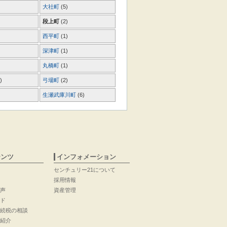
大社町
(5)
段上町
(2)
西平町
(1)
深津町
(1)
丸橋町
(1)
)
弓場町
(2)
生瀬武庫川町
(6)
テンツ
インフォメーション
センチュリー21について
採用情報
声
資産管理
ド
続税の相談
紹介