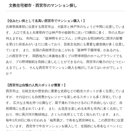
文教住宅都市・西宮市のマンション探し
【住みたい街として名高い西宮市でマンション購入！】
兵庫県南東部に位置する西宮市は、大阪市と神戸市のちょうど中間に位置していま
す。 人口で見ると兵庫県内では神戸市や姫路市に次いで3番目に多く、市の人気が
伺えますね。 市内には、「阪神間モダニズム」と呼ばれる明治時代に西洋の影響
を受けた街並みがいまだに残っており、芸術文化的にも重要な建造物が多く位置し
ています。 また、全国の高校球児があこがれる「阪神甲子園球場」があるのも、
この西宮市です。 関西地方に本拠地を置くプロ野球球団のホームグラウンドでも
あり、プロ野球観戦を気軽に楽しむことができるのも、西宮市の魅力のひとつとい
えるでしょう。 そんな西宮市でマンション購入を検討してみてはいかがでしょう
か？
【西宮市は自慢の人気スポットが豊富！】
西宮市は、伝統文化や歴史的に重要な史跡などの観光スポットが多く位置していま
すが、そのほかにも自然豊かなレジャーを楽しめるスポットも多く存在していま
す。 広大な土地を持つ公園など、親子連れで出かけるのに不自由しないほど、自
然環境にも恵まれています。 また、お花見を楽しめる名所も市内に多く点在して
おり、特に夙川河川敷緑地は、さくらの名所として広く知られています。 また、
毎年1月10日に執り行われる「福男選び」で有名な西宮神社も、この西宮市に位置
しています。 西宮市で中古マンションを購入して、全国的にも有名なイベントに