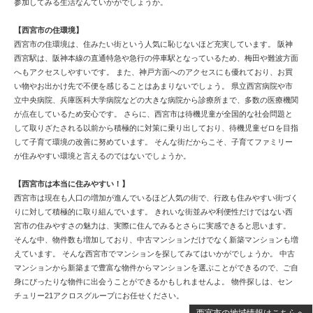
参加してみる生活なんていかがでしょうか。
【西宮市の住環境】
西宮市の住環境は、住みたい街という人気に恥じないほど充実しています。 阪神
西宮駅は、阪神本線の直通特急や急行の停車駅となっているため、梅田や難波方面
へもアクセスしやすいです。 また、神戸方面へのアクセスにも優れており、お買
い物やお出かけ先で不便を感じることはあまりないでしょう。 県立西宮病院や市
立中央病院、兵庫医科大学病院などの大きな病院から診療所まで、多数の医療機関
が点在しているため安心です。 さらに、西宮市は待機児童が全国的な社会問題と
して取りざたされる以前から積極的に対策に乗り出しており、待機児童ゼロを目指
して子育て環境の改善に努めています。 そんな街だからこそ、子育てファミリー
が住みやすい環境と言えるのではないでしょうか。
【西宮市は本当に住みやすい！】
西宮市は現在も人口の増加が進んでいるほど人気の街で、行政も住みやすい街づく
りに対して積極的に取り組んでいます。 きれいな街並みや利便性だけではない西
宮市の住みやすさの魅力は、実際に住んでみるとさらに実感できると思います。
そんな中、物件数も増加しており、中古マンションだけでなく新築マンションも増
えています。 そんな西宮市でマンションを探してみてはいかがでしょうか。 中古
マンションから新築まで豊富な物件からマンションを選ぶことができるので、ご自
身にぴったりな物件に出会うことができるかもしれませんよ。 物件探しは、セン
チュリー21アクロスグループにお任せください。