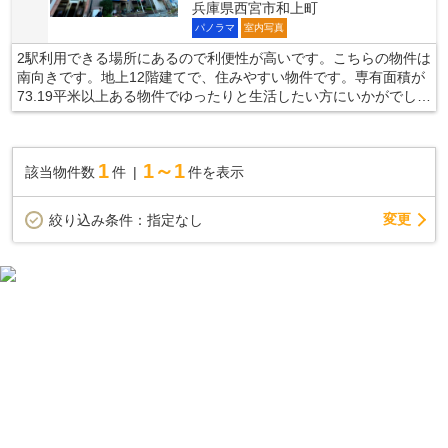
兵庫県西宮市和上町
パノラマ
室内写真
2駅利用できる場所にあるので利便性が高いです。こちらの物件は
南向きです。地上12階建てで、住みやすい物件です。専有面積が
73.19平米以上ある物件でゆったりと生活したい方にいかがでしょ
うか。当社は確かな不動産情報をご提供しております。こだわり
やご要望などがあれば、メール又はお電話にて当社にご連絡下さ
い。経験豊富なスタッフがしっかりとサポート致します。
1
1～1
該当物件数
件
件を表示
変更
絞り込み条件：
指定なし