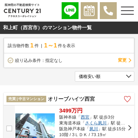
和上町（西宮市）のマンション物件一覧
1
1～1
該当物件数
件
件を表示
変更
絞り込み条件：
指定なし
オリーブハイツ西宮
売買 | 中古マンション
3499万円
阪神本線「
西宮
」駅 徒歩3分
東海道本線「
さくら夙川
」駅 徒歩8分
阪急神戸本線「
夙川
」駅 徒歩15分
10階 / 3ＬＤＫ / 73.19㎡