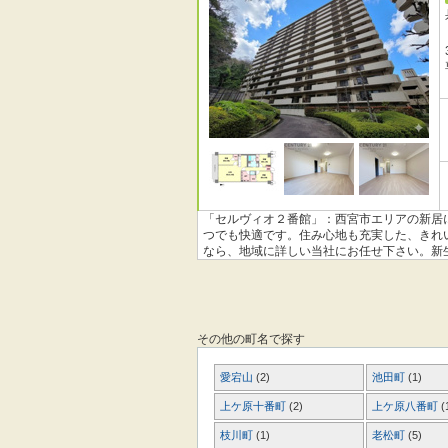
「セルヴィオ２番館」：西宮市エリアの新居
つでも快適です。住み心地も充実した、きれ
なら、地域に詳しい当社にお任せ下さい。新
その他の町名で探す
愛宕山
(2)
池田町
(1)
上ケ原十番町
(2)
上ケ原八番町
(
枝川町
(1)
老松町
(5)