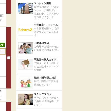
マンション図鑑
阪神間の賃貸・分譲マ
ンションの図鑑です。
売出し中、空室も見つ
有面
ける事ができます
る
中古住宅×リフォーム
中古住宅を購入して好
きなリフォームをしよ
う
不動産の売却
ご売却でお悩みの方は
お気軽にご相談下さい
せ
不動産の購入ガイド
ご購入から引っ越しそ
の後の生活アドバイス
を掲載
相続・贈与税の相談
相続・贈与税の説明を
掲載しています
防
人
スタッフブログ
当社のスタッフが日々
電
の不動産情報を書いて
います