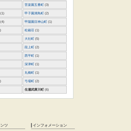
苦楽園五番町
(3)
町
(1)
甲子園洲鳥町
(2)
町
(4)
甲陽園目神山町
(1)
)
松籟荘
(1)
大社町
(5)
段上町
(2)
西平町
(1)
深津町
(1)
丸橋町
(1)
)
弓場町
(2)
生瀬武庫川町
(6)
テンツ
インフォメーション