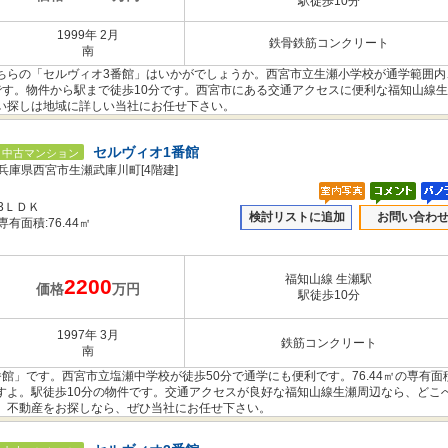
駅徒歩10分
1999年 2月
鉄骨鉄筋コンクリート
南
ちらの「セルヴィオ3番館」はいかがでしょうか。西宮市立生瀬小学校が通学範囲内
です。物件から駅まで徒歩10分です。西宮市にある交通アクセスに便利な福知山線
い探しは地域に詳しい当社にお任せ下さい。
セルヴィオ1番館
中古マンション
兵庫県西宮市生瀬武庫川町[4階建]
3ＬＤＫ
検討リストに追加
お問い合わ
専有面積:76.44㎡
福知山線 生瀬駅
2200
価格
万円
駅徒歩10分
1997年 3月
鉄筋コンクリート
南
館」です。西宮市立塩瀬中学校が徒歩50分で通学にも便利です。76.44㎡の専有面
すよ。駅徒歩10分の物件です。交通アクセスが良好な福知山線生瀬周辺なら、どこ
。不動産をお探しなら、ぜひ当社にお任せ下さい。