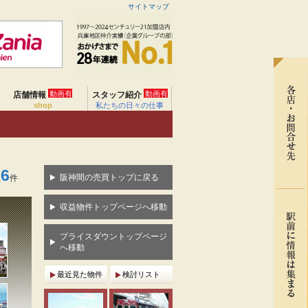
サイトマップ
動画有
動画有
店舗情報
スタッフ紹介
shop
私たちの日々の仕事
6
阪神間の売買トップに戻る
数
件
収益物件トップページへ移動
プライスダウントップページ
へ移動
最近見た物件
検討リスト