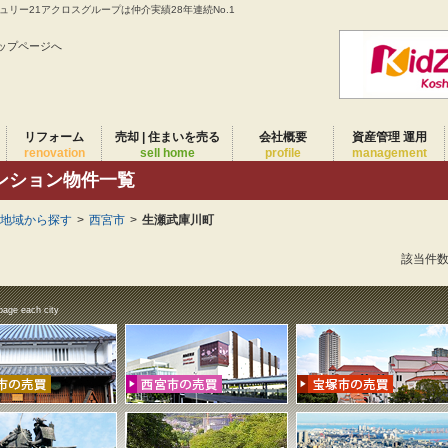
リー21アクロスグループは仲介実績28年連続No.1
ップページへ
リフォーム
売却 | 住まいを売る
会社概要
資産管理 運用
renovation
sell home
profile
management
ンション物件一覧
)地域から探す
>
西宮市
>
生瀬武庫川町
該当件
page each city