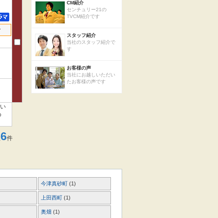
CM紹介
センチュリー21の
TVCM紹介です
せ
スタッフ紹介
当社のスタッフ紹介で
す
お客様の声
当社にお越しいただい
たお客様の声です
らい
め
6
数
件
今津真砂町
(1)
上田西町
(1)
奥畑
(1)