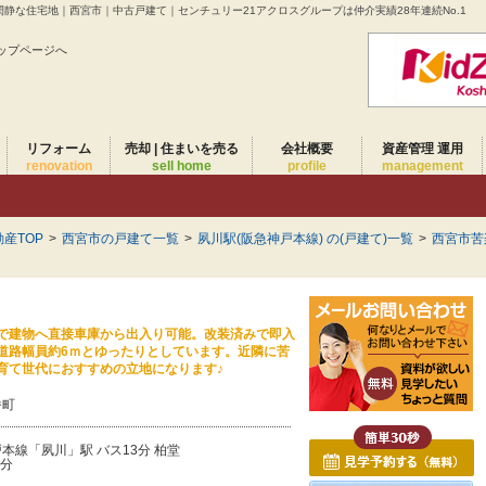
閑静な住宅地｜西宮市｜中古戸建て｜センチュリー21アクロスグループは仲介実績28年連続No.1
ップページへ
リフォーム
売却 | 住まいを売る
会社概要
資産管理 運用
renovation
sell home
profile
management
産TOP
>
西宮市の戸建て一覧
>
夙川駅(阪急神戸本線) の(戸建て)一覧
>
西宮市苦
で建物へ直接車庫から出入り可能。改装済みで即入
道路幅員約6ｍとゆったりとしています。近隣に苦
育て世代におすすめの立地になります♪
番町
本線「夙川」駅 バス13分 柏堂
8分