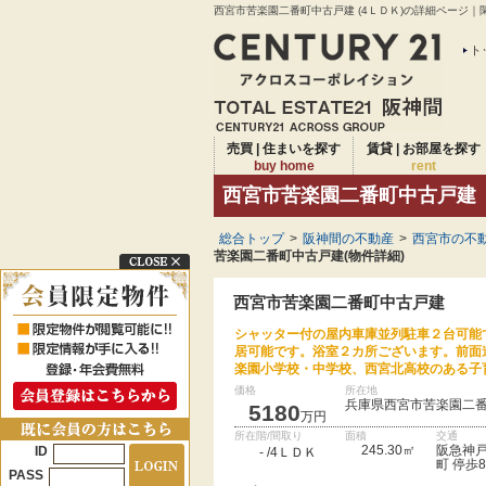
西宮市苦楽園二番町中古戸建 (4ＬＤＫ)の詳細ページ｜
ト
売買 | 住まいを探す
賃貸 | お部屋を探す
buy home
rent
西宮市苦楽園二番町中古戸建
総合トップ
>
阪神間の不動産
>
西宮市の不動
苦楽園二番町中古戸建(物件詳細)
西宮市苦楽園二番町中古戸建
シャッター付の屋内車庫並列駐車２台可能
居可能です。浴室２カ所ございます。前面
楽園小学校・中学校、西宮北高校のある子
価格
所在地
兵庫県西宮市苦楽園二
5180
万円
所在階/間取り
面積
交通
245.30㎡
阪急神戸
ID
- /4ＬＤＫ
町 停歩
PASS