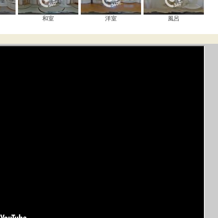
和室
洋室
風呂