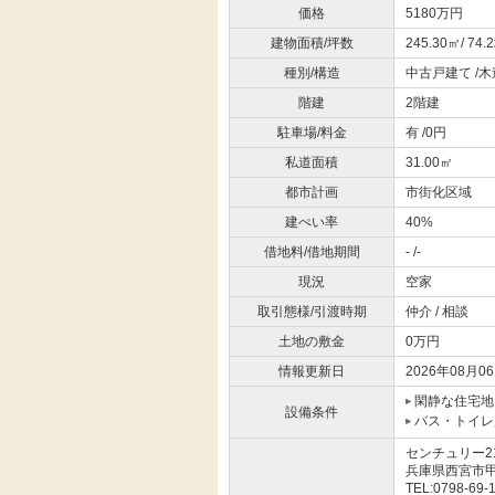
価格
5180万円
建物面積/坪数
245.30㎡/ 74.
種別/構造
中古戸建て /木
階建
2階建
駐車場/料金
有 /0円
私道面積
31.00㎡
都市計画
市街化区域
建ぺい率
40%
借地料/借地期間
- /-
現況
空家
取引態様/引渡時期
仲介 / 相談
土地の敷金
0万円
情報更新日
2026年08月0
閑静な住宅地
設備条件
バス・トイレ
センチュリー2
兵庫県西宮市
TEL:0798-69-