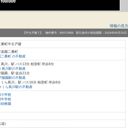
情報の見
【中古戸建て】 物件番号：90972966 取引条件の有効期限：2026年08月20日
二番町中古戸建
苦楽園二番町
二番町 の不動産
夙川」駅 バス13分 柏堂町 停歩8分
 夙川駅の不動産
陽園」駅 徒歩21分
甲陽園駅の不動産
くら夙川」駅 バス16分 柏堂町 停歩8分
さくら夙川駅の不動産
園小学校
園中学校
岩幼稚園
私道)