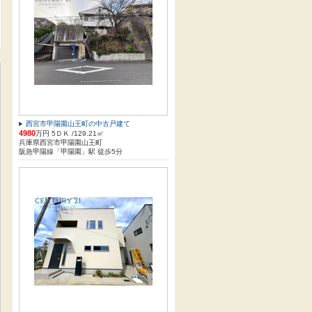
西宮市甲陽園山王町の中古戸建て
4980
万円 5ＤＫ /129.21㎡
兵庫県西宮市甲陽園山王町
阪急甲陽線「甲陽園」駅 徒歩5分