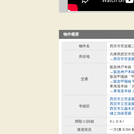
物件概要
物件名
西宮市苦楽園
兵庫県西宮市
所在地
→西宮市苦楽園
阪急神戸本線「
→阪急神戸本線
阪急甲陽線「甲
交通
→阪急甲陽線 
東海道本線「さ
→東海道本線 
西宮市立苦楽
西宮市立苦楽
学校区
西宮市立越木
樋之池保育園
間取り/詳細
4ＬＤＫ/
接道状況
一方(東 6.0m 