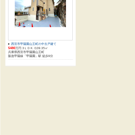
西宮市甲陽園山王町の中古戸建て
5480
万円 3ＬＤＫ /109.35㎡
兵庫県西宮市甲陽園山王町
阪急甲陽線「甲陽園」駅 徒歩9分