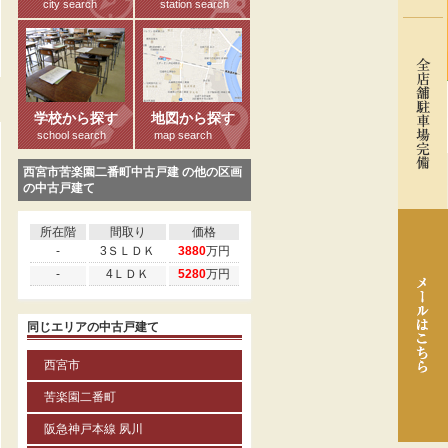
city search
station search
る
学校から探す
地図から探す
school search
map search
西宮市苦楽園二番町中古戸建 の他の区画
の中古戸建て
所在階
間取り
価格
-
3ＳＬＤＫ
3880
万円
-
4ＬＤＫ
5280
万円
同じエリアの中古戸建て
西宮市
苦楽園二番町
阪急神戸本線 夙川