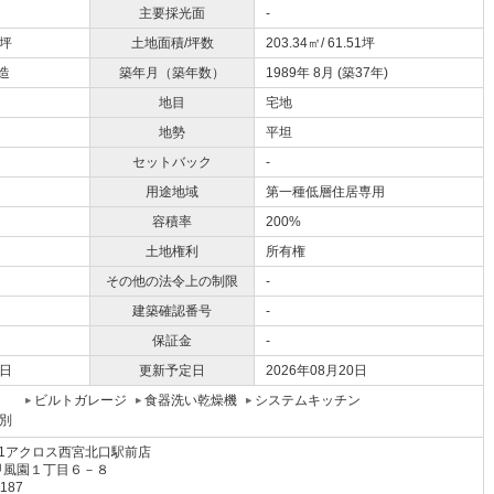
主要採光面
-
2坪
土地面積/坪数
203.34㎡/ 61.51坪
造
築年月（築年数）
1989年 8月 (築37年)
地目
宅地
地勢
平坦
セットバック
-
用途地域
第一種低層住居専用
容積率
200%
土地権利
所有権
その他の法令上の制限
-
建築確認番号
-
保証金
-
6日
更新予定日
2026年08月20日
ビルトガレージ
食器洗い乾燥機
システムキッチン
別
1アクロス西宮北口駅前店
甲風園１丁目６－８
1187