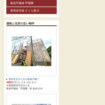
阪急甲陽線 甲陽園
東海道本線 さくら夙川
価格と住所の近い物件
西宮市五月ケ丘の新築戸建て
4980
万円 3ＬＤＫ /111.37㎡
兵庫県西宮市五月ケ丘
阪急甲陽線「甲陽園」駅 徒歩15分