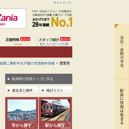
サイトマップ
動画有
動画有
店舗情報
スタッフ紹介
shop
私たちの日々の仕事
楽園二番町中古戸建の売買物件情報
>
西宮市
阪神間の売買トップに戻る
最近見た物件
検討リスト
市から探す
駅から探す