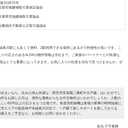
 第203975号
全国宅地建物取引業保証協会
兵庫県宅地建物取引業協会
近畿地区不動産公正取引協議会
線夙川駅にも近くて便利。2駅利用できる場所にあるので利便性が高いです。こ
たりの広さのある4LDKの物件情報は当社まで。ご家族やパートナーとの快適な
境はとても重要になってきます。お気に入りの住居を当社で見つけませんか。ぜ
の住まいなら、住み心地も快適な「西宮市苦楽園二番町中古戸建」はいかがでし
物件をお探しの方は、便利な価格からなる中古物件はいかがでしょうか。人数の
れしい60坪以上の広さをもつ土地です。食器洗乾燥機は食後の家事の時間短縮に
宮市エリアや阪急神戸本線夙川付近で、一戸建て探しサポートを致しておりま
の購入をご予定なら、お気軽にお問い合わせください。
担当:子守勇輝