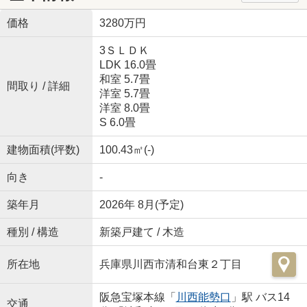
価格
3280万円
3ＳＬＤＫ
LDK 16.0畳
和室 5.7畳
間取り / 詳細
洋室 5.7畳
洋室 8.0畳
S 6.0畳
建物面積(坪数)
100.43㎡(-)
向き
-
築年月
2026年 8月(予定)
種別 / 構造
新築戸建て / 木造
所在地
兵庫県川西市清和台東２丁目
阪急宝塚本線「
川西能勢口
」駅 バス14
交通