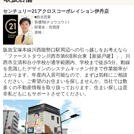
センチュリー21アクロスコーポレイション伊丹店
■担当営業
長優翔(チョウユウト)
部署名：売買課
資格：
阪急宝塚本線川西能勢口駅周辺への引っ越しをお考えなら
「ファーストタウン川西市第6清和台東【新築戸建】」。川
西市立清和台小学校が通学範囲内、学校まで徒歩5分。動線
を意識したデザインのシステムキッチン付きで作業能率が
上がります。年度内入居可能なので、まずは気軽にご相談
ください。ご希望のお住まいを探しませんか。当社では数
多くの不動産情報を取り扱っております。住まい探しは是
非私どもにもサポートさせてください。