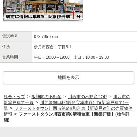
電話番号
072-785-7755
住所
伊丹市西台１丁目8-1
営業時間
平日：10:00～19:00、土日：10:00～19:30
地図を表示
>
>
>
総合トップ
阪神間の不動産
川西市の不動産TOP
川西市の
>
新築戸建て一覧
川西能勢口駅(阪急宝塚本線) の(新築戸建て)一
>
覧
ファーストタウン川西市第6清和台東【新築戸建】の売買物件
>
情報
ファーストタウン川西市第6清和台東【新築戸建】(物件詳
細)