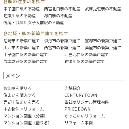
各駅の住まいを探す
甲子園口駅の不動産
西宮北口駅の不動産
武庫之荘駅の不動産
逆瀬川駅の不動産
塚口駅の不動産
鳴尾・武庫川女子大前駅の不動産
各地域・駅の新築戸建てを探す
尼崎市の新築戸建て
伊丹市の新築戸建て
宝塚市の新築戸建て
川西市の新築戸建て
西宮市の新築戸建て
芦屋市の新築戸建て
甲子園口駅の新築戸建て
西宮北口駅の新築戸建て
武庫之荘駅の新築戸建て
逆瀬川駅の新築戸建て
メイン
お部屋を借りる
店舗紹介
住まいを購入する
CENTURY TOWN
売却｜住まいを売る
当社オリジナル管理物件
中古物件×リフォーム
PRICE DOWN
マンション図鑑（分譲）
かっこいいリフォーム
マンション図鑑（借りる）
リフォーム事例