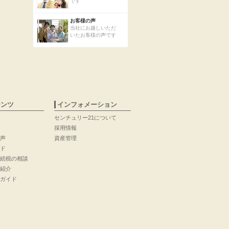
です
お客様の声
当社にお越しいただ
いたお客様の声です
テンツ
インフォメーション
センチュリー21について
採用情報
声
資産管理
ド
続税の相談
紹介
ガイド