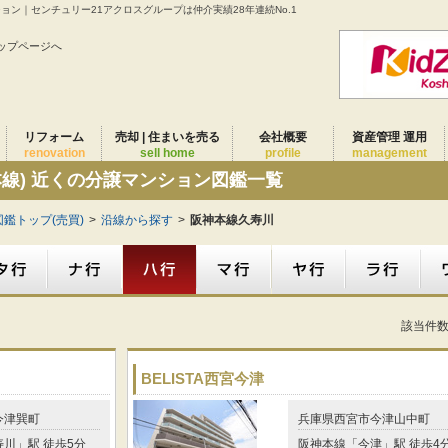
ション｜センチュリー21アクロスグループは仲介実績28年連続No.1
ップページへ
リフォーム
売却 | 住まいを売る
会社概要
資産管理 運用
renovation
sell home
profile
management
本線) 近くの分譲マンション図鑑一覧
鑑トップ(売買)
>
沿線から探す
>
阪神本線久寿川
該当件
BELISTA西宮今津
今津巽町
兵庫県西宮市今津山中町
川」駅 徒歩5分
阪神本線「今津」駅 徒歩4