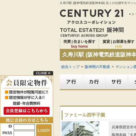
久寿川駅 (阪神電気鉄道阪神本線) 近くの分譲中古マン
ト
売買 | 住まいを探す
賃貸 | お部屋を探す
buy home
rent
久寿川駅 (阪神電気鉄道阪神
総合トップ
>
阪神間の不動産
>
マンション図
ファミール西甲子園
ID
兵庫県西宮市
PASS
阪神本線「久寿