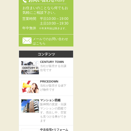
inqury
お住まいのことなら何でもお
気軽にご相談下さい。
営業時間
平日10:00～19:00
土日10:00～19:30
年中無休
※年末年始は除きます。
メールでのお問い合わせ
はこちら
CENTURY TOWN
当社が販売する分譲
住宅です
PRICEDOWN
当社が販売する値下
げ物件です
マンション図鑑
阪神間の賃貸・分譲
マンションの図鑑で
す。売出し中、空室
も見つける事ができ
ます
中古住宅×リフォーム