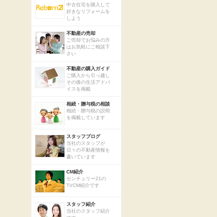
中古住宅を購入して
好きなリフォームを
しよう
不動産の売却
ご売却でお悩みの方
はお気軽にご相談下
さい
不動産の購入ガイド
ご購入から引っ越し
その後の生活アドバ
イスを掲載
相続・贈与税の相談
相続・贈与税の説明
を掲載しています
スタッフブログ
当社のスタッフが
日々の不動産情報を
書いています
CM紹介
センチュリー21の
TVCM紹介です
スタッフ紹介
当社のスタッフ紹介