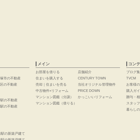
メイン
コン
お部屋を借りる
店舗紹介
ブログ集
塚市の不動産
住まいを購入する
CENTURY TOWN
TVCM
区の不動産
売却｜住まいを売る
当社オリジナル管理物件
お客様の
中古物件×リフォーム
PRICE DOWN
購入ガイ
マンション図鑑（分譲）
かっこいいリフォーム
贈与・相
口駅の不動産
マンション図鑑（借りる）
スタッフ
花駅の不動産
暮らしの
口駅の新築戸建て
口駅の新築戸建て