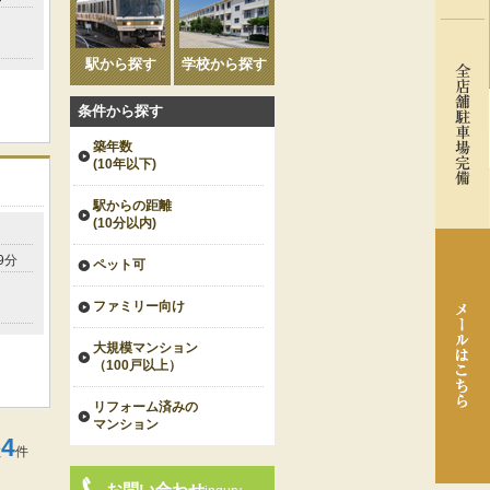
駅から探す
学校から探す
条件から探す
築年数
(10年以下)
駅からの距離
(10分以内)
9分
ペット可
ファミリー向け
大規模マンション
（100戸以上）
リフォーム済みの
マンション
4
数
件
お問い合わせ