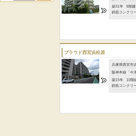
築31年
6階建
鉄筋コンクリ
プラウド西宮浜松原
兵庫県西宮市
阪神本線「今津
築15年
10階
鉄筋コンクリ