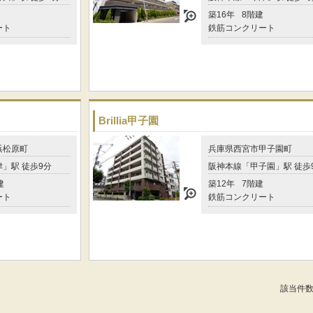
築16年
8階建
ート
鉄筋コンクリート
Brillia甲子園
浜松原町
兵庫県西宮市甲子園町
」駅 徒歩9分
阪神本線「甲子園」駅 徒歩
建
築12年
7階建
ート
鉄筋コンクリート
該当件