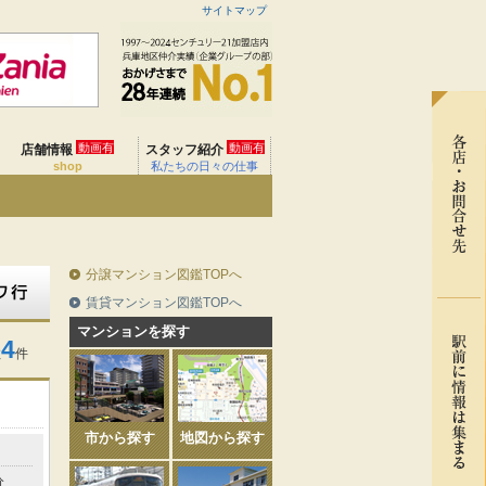
サイトマップ
動画有
動画有
店舗情報
スタッフ紹介
shop
私たちの日々の仕事
分譲マンション図鑑TOPへ
賃貸マンション図鑑TOPへ
マンションを探す
4
数
件
市から探す
地図から探す
分