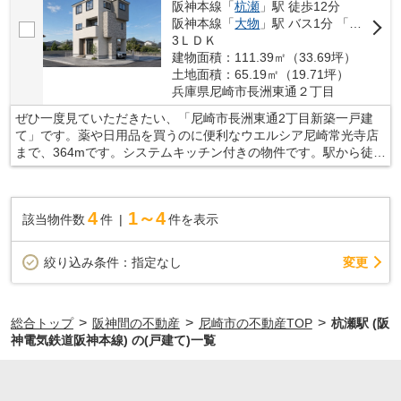
阪神本線「
杭瀬
」駅 徒歩12分
阪神本線「
大物
」駅 バス1分 「社協会館」 停歩17分
3ＬＤＫ
建物面積：111.39㎡（33.69坪）
土地面積：65.19㎡（19.71坪）
兵庫県尼崎市長洲東通２丁目
ぜひ一度見ていただきたい、「尼崎市長洲東通2丁目新築一戸建
て」です。薬や日用品を買うのに便利なウエルシア尼崎常光寺店
まで、364mです。システムキッチン付きの物件です。駅から徒歩
14分に位置する物件です。東海道本線尼崎周辺の住まい探しはお
任せください。不動産情報だけではなく、地域情報についてのご
質問なども承っております。
4
1～4
該当物件数
件
件を表示
変更
絞り込み条件：
指定なし
>
>
>
総合トップ
阪神間の不動産
尼崎市の不動産TOP
杭瀬駅 (阪
神電気鉄道阪神本線) の(戸建て)一覧