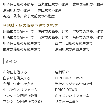
甲子園口駅の不動産
西宮北口駅の不動産
武庫之荘駅の不動産
逆瀬川駅の不動産
塚口駅の不動産
鳴尾・武庫川女子大前駅の不動産
各地域・駅の新築戸建てを探す
尼崎市の新築戸建て
伊丹市の新築戸建て
宝塚市の新築戸建て
川西市の新築戸建て
西宮市の新築戸建て
芦屋市の新築戸建て
甲子園口駅の新築戸建て
西宮北口駅の新築戸建て
武庫之荘駅の新築戸建て
逆瀬川駅の新築戸建て
メイン
お部屋を借りる
店舗紹介
住まいを購入する
CENTURY TOWN
売却｜住まいを売る
当社オリジナル管理物件
中古物件×リフォーム
PRICE DOWN
マンション図鑑（分譲）
かっこいいリフォーム
マンション図鑑（借りる）
リフォーム事例