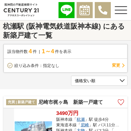
杭瀬駅 (阪神電気鉄道阪神本線) にある
新築戸建て一覧
4
1～4
該当物件数
件
件を表示
変更
絞り込み条件：
指定なし
尼崎市梶ヶ島 新築一戸建て
売買 | 新築戸建て
3490万円
阪神本線「
杭瀬
」駅 徒歩4分
東海道本線「
尼崎
」駅 バス11分 「阪神杭瀬」 停歩5分
阪神本線「
大物
」駅 バス3分 「阪神杭瀬駅北」 停歩6分