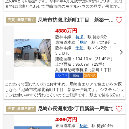
上のゆとりの設計です。令和8年4月完成予定の物件につき、完成
までは現地と合わせて尼崎市内のモデルハウスの見学が可能で
す。お気軽にお問合せください。
尼崎市杭瀬北新町1丁目 新築一戸建て
売買 | 新築戸建て
4880万円
阪神本線「
杭瀬
」駅 徒歩6分
東海道本線「
尼崎
」駅 バス9分 「杭瀬団地」 停歩4分
阪神本線「
千船
」駅 バス2分 「佃（大阪市）」 停歩13分
3ＬＤＫ
建物面積：104.10㎡（31.49坪）
土地面積：95.87㎡（29坪）
兵庫県尼崎市杭瀬北新町１丁目
パノラマ
動画
室内写真
こだわりで選びたい方におすすめ。尼崎市エリアで住まいをお探
しなら「尼崎市杭瀬北新町1丁目 新築一戸建て」。システムキッ
チンは使いやすく汚れにくいのでご好評です。駅まで徒歩6分の物
件です。室内環境まで左右する基礎は、強靭なベタ基礎となって
おります。尼崎市の阪神本線杭瀬周辺でなら、きっと充実した暮
尼崎市長洲東通2丁目新築一戸建て
売買 | 新築戸建て
らしが送れるでしょう。この機会にマイホームをお求めくださ
い。
4899万円
東海道本線「
尼崎
」駅 徒歩14分