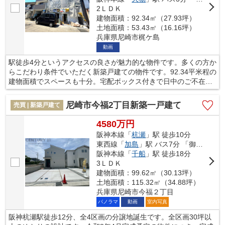
2ＬＤＫ
建物面積：92.34㎡（27.93坪）
土地面積：53.43㎡（16.16坪）
兵庫県尼崎市梶ケ島
動画
駅徒歩4分というアクセスの良さが魅力的な物件です。多くの方か
らこだわり条件でいただく新築戸建ての物件です。92.34平米程の
建物面積でスペースも十分。宅配ボックス付きで日中のご不在時
も荷物を受け取れます。不動産をお探しなら、当社にお任せくだ
さい。お住まいが変われば、生活が変わります。当社では、より
尼崎市今福2丁目新築一戸建て
売買 | 新築戸建て
よい生活を送るためのお手伝いを致します。ぜひご利用ください
ませ。
4580万円
阪神本線「
杭瀬
」駅 徒歩10分
東西線「
加島
」駅 バス7分 「御幣島住宅前」 停歩31分
阪神本線「
千船
」駅 徒歩18分
3ＬＤＫ
建物面積：99.62㎡（30.13坪）
土地面積：115.32㎡（34.88坪）
兵庫県尼崎市今福２丁目
パノラマ
動画
室内写真
阪神杭瀬駅徒歩12分、全4区画の分譲地誕生です。全区画30坪以