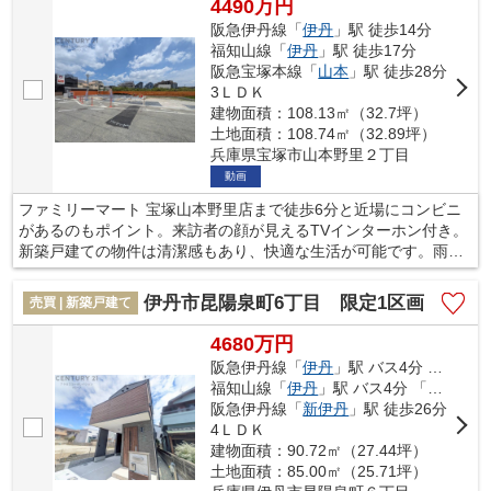
4490万円
3.子育てエコホーム支援事業の補助金…1住戸につき最大100万円
阪急伊丹線「
伊丹
」駅 徒歩14分
の補助金（※条件・予算上限による締切あり）
福知山線「
伊丹
」駅 徒歩17分
4.各種税の特例措置…住宅ローン減税をはじめ様々な軽減措置あ
阪急宝塚本線「
山本
」駅 徒歩28分
り（※条件・期限あり）
3ＬＤＫ
建物面積：108.13㎡（32.7坪）
「はじめの超ドいい性能」…住宅性能評価5分野7項目で最高等級
土地面積：108.74㎡（32.89坪）
を標準化
兵庫県宝塚市山本野里２丁目
1.構造の安定 ◇構造躯体の倒壊等防止・構造躯体の損傷防止①
動画
耐震等級3（倒壊等防止）②耐震等級3（損傷防止） ◇暴風時に
どの程度耐えられるか・倒壊や崩壊しない程度 ③耐風等級2
ファミリーマート 宝塚山本野里店まで徒歩6分と近場にコンビニ
2.劣化の軽減 ◇3世代まで住める耐久性のある家75～90年 ④
があるのもポイント。来訪者の顔が見えるTVインターホン付き。
劣化対策等級3
新築戸建ての物件は清潔感もあり、快適な生活が可能です。雨の
3.維持管理 ◇点検や清掃、補修のしやすさ・日常的な維持管理
日で濡れた上着や傘もすぐに乾燥できる、浴室乾燥機付きの物件
がしやすい ⑤維持管理対策等級3
です。不動産購入で失敗しないように、豊富な経験と知識を持つ
伊丹市昆陽泉町6丁目 限定1区画
売買 | 新築戸建て
4.温熱環境やエネルギー消費量 ◇アルミ樹脂複合サッシ・Low-
当社がしっかりとサポートを行います。ご希望の条件がございま
E複層ガラス 耐熱等性能等級5（※最高等級ではありません。
したら、当社スタッフにお聞かせください。
4680万円
ZEH相当基準）
阪急伊丹線「
伊丹
」駅 バス4分 「小井内」 停歩4分
◇暖冷房、換気、給湯、照明などの省エネ性能・一次エネルギー
福知山線「
伊丹
」駅 バス4分 「小井内」 停歩10分
消費量削減のための対策 ⑥一次エネルギー消費量等級6（ZEH相
阪急伊丹線「
新伊丹
」駅 徒歩26分
当水準※創エネ設備を除く）
4ＬＤＫ
5.空気環境 ◇内装、天井裏からのホルムアルデヒドの発散量の
建物面積：90.72㎡（27.44坪）
少なさ・居室の換気がしっかりできているか ⑦ホルムアルデヒ
土地面積：85.00㎡（25.71坪）
ド発散等級3