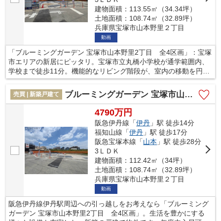
建物面積：113.55㎡（34.34坪）
土地面積：108.74㎡（32.89坪）
兵庫県宝塚市山本野里２丁目
動画
「ブルーミングガーデン 宝塚市山本野里2丁目 全4区画」：宝塚
市エリアの新居にピッタリ。宝塚市立丸橋小学校が通学範囲内、
学校まで徒歩11分。機能的なリビング階段が、室内の移動を円滑
にします。初めてのマイホームに新築戸建てはいかがでしょう
か。お住まいは、ご自身のライフスタイルや好みに合わせたもの
ブルーミングガーデン 宝塚市山本野里2丁目 全4区画
売買 | 新築戸建て
がいいですよね。素敵なゆとりある生活を送りましょう。不動産
を探すなら、当社にお任せください。
4790万円
阪急伊丹線「
伊丹
」駅 徒歩14分
福知山線「
伊丹
」駅 徒歩17分
阪急宝塚本線「
山本
」駅 徒歩28分
3ＬＤＫ
建物面積：112.42㎡（34坪）
土地面積：108.74㎡（32.89坪）
兵庫県宝塚市山本野里２丁目
動画
阪急伊丹線伊丹駅周辺への引っ越しをお考えなら「ブルーミング
ガーデン 宝塚市山本野里2丁目 全4区画」。生活を豊かにする