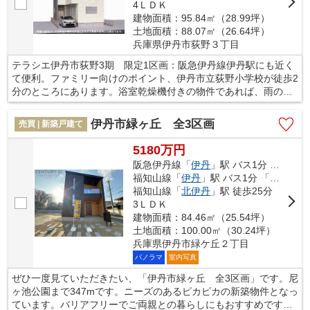
4ＬＤＫ
建物面積：95.84㎡（28.99坪）
土地面積：88.07㎡（26.64坪）
兵庫県伊丹市荻野３丁目
テラシエ伊丹市荻野3期 限定1区画：阪急伊丹線伊丹駅にも近く
て便利。ファミリー向けのポイント、伊丹市立荻野小学校が徒歩2
分のところにあります。浴室乾燥機付きの物件であれば、雨の日
で濡れた上着や傘もすぐに乾燥できます。建物面積95.84平米の物
件は住み心地が良いと評判です。当社はお客様が快適に暮らせる
伊丹市緑ヶ丘 全3区画
売買 | 新築戸建て
よう、住まい探しのサポートをしております。ご希望の条件があ
れば、当社スタッフにお聞かせください。
5180万円
阪急伊丹線「
伊丹
」駅 バス1分 「緑ヶ丘２丁目」 停歩11分
福知山線「
伊丹
」駅 バス1分 「緑ヶ丘２丁目」 停歩12分
福知山線「
北伊丹
」駅 徒歩25分
3ＬＤＫ
建物面積：84.46㎡（25.54坪）
土地面積：100.00㎡（30.24坪）
兵庫県伊丹市緑ケ丘２丁目
パノラマ
室内写真
ぜひ一度見ていただきたい、「伊丹市緑ヶ丘 全3区画」です。尼
ヶ池公園まで347mです。ニーズのあるピカピカの新築物件となっ
ています。バリアフリーでご両親との暮らしにもおすすめです。