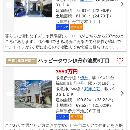
3ＬＤＫ
建物面積：75.91㎡（22.96坪）
土地面積：81.96㎡（24.79坪）
兵庫県伊丹市寺本１丁目
パノラマ
室内写真
暮らしに便利なイズミヤ昆陽店(スーパー)がこちらから237mのと
ころにあります。2駅利用できる場所にあるので利便性が高いで
す。トイレが2ヶ所にあるので複数人でも快適に暮らせます。
75.91㎡の建物面積がある物件です。不動産をお探しなら、当社に
お任せください。お住まいが変われば、生活が変わります。当社
ハッピータウン伊丹市池尻6丁目 全1区画
売買 | 新築戸建て
では、よりよい生活を送るためのお手伝いを致します。ぜひご利
用くださいませ。
3550万円
阪急伊丹線「
伊丹
」駅 バス11分 「大樋橋」 停歩10分
福知山線「
伊丹
」駅 バス18分 「池尻南口」 停歩10分
阪急神戸本線「
武庫之荘
」駅 バス17分 「宮ノ北」 停歩8分
3ＳＬＤＫ
建物面積：109.82㎡（33.22坪）
土地面積：69.52㎡（21.02坪）
兵庫県伊丹市池尻６丁目
パノラマ
室内写真
こだわりで選びたい方におすすめ。伊丹市エリアで住まいをお探