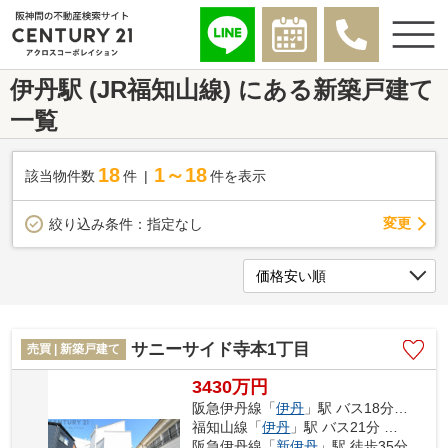
伊丹駅 (JR福知山線) にある新築戸建て
一覧
18
1～18
該当物件数
件
件を表示
変更
絞り込み条件：
指定なし
サニーサイド寺本1丁目
売買 | 新築戸建て
3430万円
阪急伊丹線「
伊丹
」駅 バス18分 「昆陽里」 停歩3分
福知山線「
伊丹
」駅 バス21分 「昆陽里」 停歩3分
阪急伊丹線「
新伊丹
」駅 徒歩35分