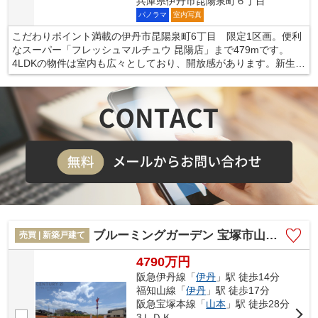
兵庫県伊丹市昆陽泉町６丁目
パノラマ
室内写真
こだわりポイント満載の伊丹市昆陽泉町6丁目 限定1区画。便利
なスーパー「フレッシュマルチュウ 昆陽店」まで479mです。
4LDKの物件は室内も広々としており、開放感があります。新生活
をピカピカの新築戸建て物件で始めてみませんか。お客様によっ
て希望条件は異なります。当社ではお客様個人のご希望をお伺い
し、それにマッチした不動産をご紹介致しております。まずはス
タッフまでご希望をお申し付けください。
ブルーミングガーデン 宝塚市山本野里2丁目 全4区画
売買 | 新築戸建て
4790万円
阪急伊丹線「
伊丹
」駅 徒歩14分
福知山線「
伊丹
」駅 徒歩17分
阪急宝塚本線「
山本
」駅 徒歩28分
3ＬＤＫ