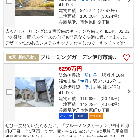
4ＬＤＫ
建物面積：92.32㎡（27.92坪）
土地面積：100.00㎡（30.24坪）
兵庫県伊丹市鈴原町９丁目
広々としたリビングに充実設備のキッチンを備えた4LDK。92.32
㎡の建物面積でスペースの面でも問題なく快適に過ごせますよ。
デザイン性のあるシステムキッチン付きなので、キッチンがお洒
落なスペースになっています。ニーズの高い中古の戸建て物件
は、経済的なメリットも大きいです。当社では伊丹市に特化した
ブルーミングガーデン伊丹市鈴原町8丁目 全3区画
売買 | 新築戸建て
不動産情報をご紹介しております。地域情報などにも詳しいの
で、ぜひお気軽にお問い合わせください。
6290万円
阪急伊丹線「
新伊丹
」駅 徒歩16分
福知山線「
伊丹
」駅 バス15分 「美鈴町」 停歩2分
阪急伊丹線「
伊丹
」駅 徒歩30分
4ＬＤＫ
建物面積：110.69㎡（33.48坪）
土地面積：142.29㎡（43.04坪）
兵庫県伊丹市鈴原町８丁目
パノラマ
動画
室内写真
ぜひ一度見ていただきたい、「ブルーミングガーデン伊丹市鈴原
町8丁目 全3区画」です。家から271mのところに尼崎信用金庫
伊丹西支店があります。システムキッチン付きの物件です。建物