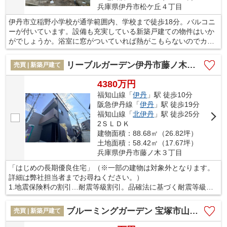
兵庫県伊丹市松ケ丘４丁目
伊丹市立稲野小学校が通学範囲内、学校まで徒歩18分。バルコニ
ーが付いています。設備も充実している新築戸建ての物件はいか
がでしょうか。浴室に窓がついていれば熱がこもらないのでカビ
になりません。生活環境が整った伊丹市なら、きっと充実した生
活が送れるでしょう。不動産購入をお考えであれば、お気軽にお
リーブルガーデン伊丹市藤ノ木 限定1区画
売買 | 新築戸建て
問い合わせください。
4380万円
福知山線「
伊丹
」駅 徒歩10分
阪急伊丹線「
伊丹
」駅 徒歩19分
福知山線「
北伊丹
」駅 徒歩25分
2ＳＬＤＫ
建物面積：88.68㎡（26.82坪）
土地面積：58.42㎡（17.67坪）
兵庫県伊丹市藤ノ木３丁目
「はじめの長期優良住宅」（※一部の建物は対象外となります。
詳細は弊社担当者までお尋ねください。）
1.地震保険料の割引…耐震等級割引。品確法に基づく耐震等級を
有している建物は割引がございます。
2.住宅ローンの金利引き下げ ○フラット35S（金利Aタイプ）及
ブルーミングガーデン 宝塚市山本野里2丁目 全4区画
売買 | 新築戸建て
び維持保全型…フラット35の借入金利から当初5年間金利引き下
げ ○フラット50…最長50年の全期間固定金利の住宅ローン