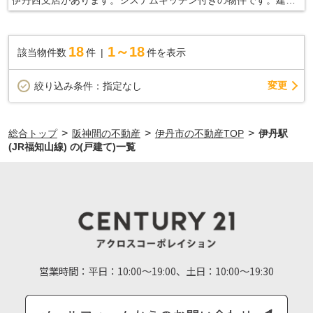
面積は110.69㎡となっており広々とした空間で生活することがで
きます。これからの生活を、今までよりも快適なものにしません
か。まずはお住まいをよりよいものにしていきましょう。ぜひ当
18
1～18
該当物件数
件
件を表示
社での不動産探しをご検討ください。
変更
絞り込み条件：
指定なし
>
>
>
総合トップ
阪神間の不動産
伊丹市の不動産TOP
伊丹駅
(JR福知山線) の(戸建て)一覧
営業時間：
平日：10:00～19:00、土日：10:00～19:30