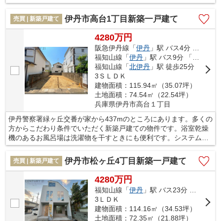
が飲めます。TVインターフォン付きの物件です。伊丹市の阪急伊
丹線伊丹付近で新生活を始めましょう。当社では、マイホームに
伊丹市高台1丁目新築一戸建て
売買 | 新築戸建て
相応しい一戸建て情報も数多くご用意しております。
4280万円
阪急伊丹線「
伊丹
」駅 バス4分 「大鹿東口」 停歩3分
福知山線「
伊丹
」駅 バス9分 「大鹿東口」 停歩3分
福知山線「
北伊丹
」駅 徒歩25分
3ＳＬＤＫ
建物面積：115.94㎡（35.07坪）
土地面積：74.54㎡（22.54坪）
兵庫県伊丹市高台１丁目
伊丹警察署緑ヶ丘交番が家から437mのところにあります。多くの
方からこだわり条件でいただく新築戸建ての物件です。浴室乾燥
機のあるお風呂場は洗濯物を干すときにも便利です。システムキ
ッチン付きの物件です。友人やお客さんを呼びたくなる、そんな
お気に入りのお住まいで暮しませんか。当社で不動産を探しまし
伊丹市松ヶ丘4丁目新築一戸建て
売買 | 新築戸建て
ょう。快適な生活はあなたの心を豊かにします。
4280万円
福知山線「
伊丹
」駅 バス23分 「天神川団地」 停歩7分
3ＬＤＫ
建物面積：114.16㎡（34.53坪）
土地面積：72.35㎡（21.88坪）