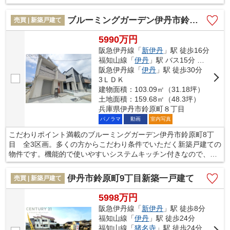
ご希望に沿った一戸建てをご紹介致します。伊丹市の阪急伊丹線
伊丹付近でマイホームの購入をお考えなら、お気軽にお問い合わ
ブルーミングガーデン伊丹市鈴原町8丁目 全3区画
売買 | 新築戸建て
せください。
5990万円
阪急伊丹線「
新伊丹
」駅 徒歩16分
福知山線「
伊丹
」駅 バス15分 「美鈴町」 停歩2分
阪急伊丹線「
伊丹
」駅 徒歩30分
3ＬＤＫ
建物面積：103.09㎡（31.18坪）
土地面積：159.68㎡（48.3坪）
兵庫県伊丹市鈴原町８丁目
パノラマ
動画
室内写真
こだわりポイント満載のブルーミングガーデン伊丹市鈴原町8丁
目 全3区画。多くの方からこだわり条件でいただく新築戸建ての
物件です。機能的で使いやすいシステムキッチン付きなので、お
料理を楽しめます。シューズボックスがないと靴の収納に困って
大変です。当社スタッフが住まい探しをサポートいたします。阪
伊丹市鈴原町9丁目新築一戸建て
売買 | 新築戸建て
急伊丹線新伊丹周辺で不動産を購入するのであれば、ぜひお問い
合わせください。
5998万円
阪急伊丹線「
新伊丹
」駅 徒歩8分
福知山線「
伊丹
」駅 徒歩24分
福知山線「
猪名寺
」駅 徒歩24分