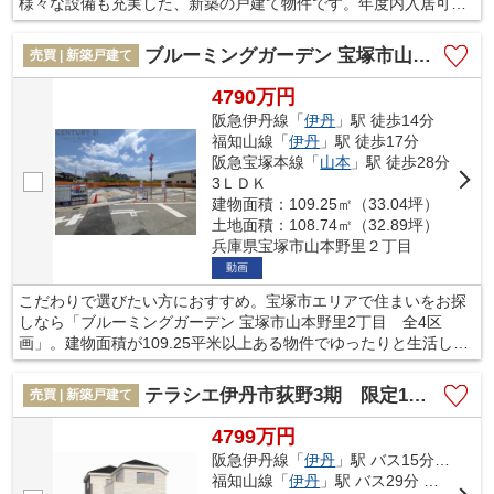
様々な設備も充実した、新築の戸建て物件です。年度内入居可な
のでいつでもご紹介することができます。駅までは徒歩14分でア
クセス可能です。不動産を購入するなら、住環境は非常に重視す
ブルーミングガーデン 宝塚市山本野里2丁目 全4区画
売買 | 新築戸建て
るべき点です。宝塚市は住み良い環境が整っているので、不動産
を購入するにはお勧めの地域ですよ。
4790万円
阪急伊丹線「
伊丹
」駅 徒歩14分
福知山線「
伊丹
」駅 徒歩17分
阪急宝塚本線「
山本
」駅 徒歩28分
3ＬＤＫ
建物面積：109.25㎡（33.04坪）
土地面積：108.74㎡（32.89坪）
兵庫県宝塚市山本野里２丁目
動画
こだわりで選びたい方におすすめ。宝塚市エリアで住まいをお探
しなら「ブルーミングガーデン 宝塚市山本野里2丁目 全4区
画」。建物面積が109.25平米以上ある物件でゆったりと生活した
い方にいかがでしょうか。来訪者の顔が確認できる、安心のTVイ
ンターホン付きです。省エネ対策の行われた断熱性の高い住宅
テラシエ伊丹市荻野3期 限定1区画
売買 | 新築戸建て
で、室内環境も快適です。一戸建てを探すのであれば、当社スタ
ッフがお手伝いいたします。宝塚市の阪急伊丹線伊丹周辺にある
4799万円
不動産のことならお任せ下さい。
阪急伊丹線「
伊丹
」駅 バス15分 「荻野（バス）」 停歩15分
福知山線「
伊丹
」駅 バス29分 「荻野（バス）」 停歩15分