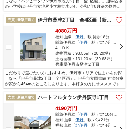
しなら「ハッピータウン伊丹市池尻6丁目 全1区画」。通学区域
の小学校は伊丹市立池尻小学校徒歩5分。令和7年8月築の物件
で、新生活をお考えの方にお勧めです。こだわりのある方も多
い、新築の戸建て物件となっております。当社で不動産を探しま
伊丹市桑津2丁目 全4区画【新築一戸建て】
売買 | 新築戸建て
せんか。人生に何度とない不動産購入だからこそ、当社にお任せ
ください。数多くの不動産情報を取り扱っております。
4080万円
福知山線「
伊丹
」駅 徒歩18分
阪急伊丹線「
伊丹
」駅 バス7分 「神津」 停歩5分
4ＬＤＫ
建物面積：93.55㎡（28.29坪）
土地面積：131.20㎡（39.68坪）
兵庫県伊丹市桑津２丁目
こだわりで選びたい方におすすめ。伊丹市エリアで住まいをお探
しなら「伊丹市桑津2丁目 全4区画」。伊丹市立図書館 神津分室
が家から464mのところにあります。本好きの方にオススメです。
西桑津公園まで423mです。TVインターホン付きでお子様のお留
守番も安心です。伊丹市にあるこちらの一戸建てに関して、何か
ハートフルタウン伊丹荻野1丁目
売買 | 新築戸建て
ご不明な点などがございましたら、ぜひお問い合わせ下さい。内
覧予約なども承っております。
4190万円
阪急伊丹線「
伊丹
」駅 バス10分 「スポーツセンター前」 停歩9分
福知山線「
伊丹
」駅 バス21分 「スポーツセンター前（伊丹市）」 停歩9分
福知山線「
北伊丹
」駅 バス4分 「緑ケ丘７丁目」 停歩16分