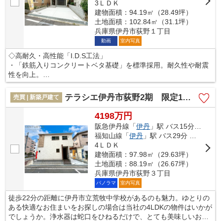
3ＬＤＫ
建物面積：94.19㎡（28.49坪）
土地面積：102.84㎡（31.1坪）
兵庫県伊丹市荻野１丁目
動画
室内写真
◇高耐久・高性能「I.D.S工法」
・「鉄筋入りコンクリートベタ基礎」を標準採用。耐久性や耐震
性を向上。
・オリジナル固定金物「TロックⅡ」でしっかり固定
・厚床合板 強い耐震性に貢献
テラシエ伊丹市荻野2期 限定1区画
売買 | 新築戸建て
・他シックハウス対策やバリアフリー対策、省エネ性能などを実
施対応した工法です
4198万円
阪急伊丹線「
伊丹
」駅 バス15分 「荻野（バス）」 停歩15分
◇「住宅性能評価書」を全棟ダブル取得！
福知山線「
伊丹
」駅 バス29分 「荻野（バス）」 停歩15分
住宅性能表示基準６項目で最高等級を取得
4ＬＤＫ
・耐震等級、耐風等級、劣化対策等級、維持管理対策等級、耐熱
建物面積：97.98㎡（29.63坪）
等性能等級など
土地面積：88.19㎡（26.67坪）
安心の住まい性能を第三者機関がチェック
兵庫県伊丹市荻野３丁目
パノラマ
室内写真
徒歩22分の距離に伊丹市立荒牧中学校があるのも魅力。ゆとりの
ある快適なお住まいをお探しの場合は当社の4LDKの物件はいかが
でしょうか。浄水器は蛇口をひねるだけで、とても美味しいお水