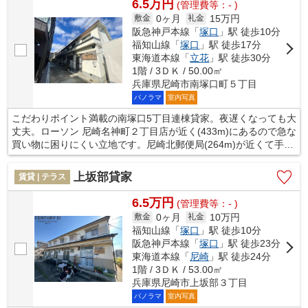
6.5万円
(管理費等：- )
0ヶ月
15万円
敷金
礼金
阪急神戸本線「
塚口
」駅 徒歩10分
福知山線「
塚口
」駅 徒歩17分
東海道本線「
立花
」駅 徒歩30分
1階 / 3ＤＫ / 50.00㎡
兵庫県尼崎市南塚口町５丁目
パノラマ
室内写真
こだわりポイント満載の南塚口5丁目連棟貸家。夜遅くなっても大
丈夫。ローソン 尼崎名神町２丁目店が近く(433m)にあるので急な
買い物に困りにくい立地です。尼崎北郵便局(264m)が近くて手続
きや荷物の受け取りの際もスムーズです。二人でも暮らせますの
で新婚さんにもオススメできます。家族が笑うと、自分も笑顔に
上坂部貸家
賃貸 | テラス
なれますよね。みんなが笑って楽しく暮らせるお住まいをご提供
致します。まずはご希望の条件をお教えください。
6.5万円
(管理費等：- )
0ヶ月
10万円
敷金
礼金
福知山線「
塚口
」駅 徒歩10分
阪急神戸本線「
塚口
」駅 徒歩23分
東海道本線「
尼崎
」駅 徒歩24分
1階 / 3ＤＫ / 53.00㎡
兵庫県尼崎市上坂部３丁目
パノラマ
室内写真