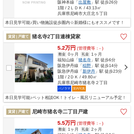
阪神本線「
出屋敷
」駅 徒歩26分
1階 / 2ＬＤＫ / 43.13㎡
兵庫県尼崎市大庄北５丁目
本日見学可能♪買い物施設徒歩圏内☆新婚様にもオススメです！
猪名寺2丁目連棟貸家
賃貸 | 戸建て
5.2万円
(管理費等：- )
0ヶ月
1ヶ月
敷金
礼金
福知山線「
猪名寺
」駅 徒歩6分
阪急伊丹線「
稲野
」駅 徒歩14分
阪急伊丹線「
新伊丹
」駅 徒歩23分
1階 / 2ＤＫ / 49.80㎡
兵庫県尼崎市猪名寺２丁目
パノラマ
室内写真
本日見学可能♪ペット相談OK！トイレ・風呂リニューアル予定！
尼崎市猪名寺二丁目戸建
賃貸 | 戸建て
5.5万円
(管理費等：- )
1ヶ月
2ヶ月
敷金
礼金