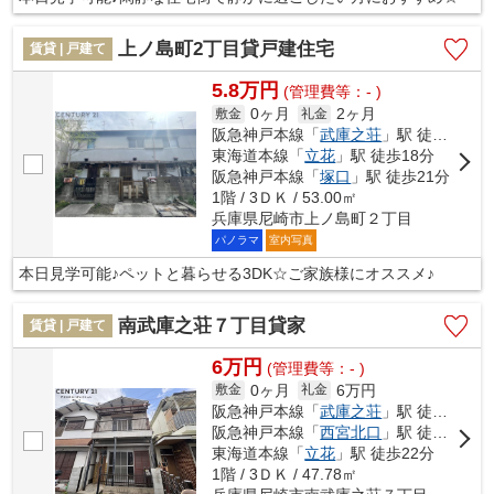
上ノ島町2丁目貸戸建住宅
賃貸 | 戸建て
5.8万円
(管理費等：- )
0ヶ月
2ヶ月
敷金
礼金
阪急神戸本線「
武庫之荘
」駅 徒歩15分
東海道本線「
立花
」駅 徒歩18分
阪急神戸本線「
塚口
」駅 徒歩21分
1階 / 3ＤＫ / 53.00㎡
兵庫県尼崎市上ノ島町２丁目
パノラマ
室内写真
本日見学可能♪ペットと暮らせる3DK☆ご家族様にオススメ♪
南武庫之荘７丁目貸家
賃貸 | 戸建て
6万円
(管理費等：- )
0ヶ月
6万円
敷金
礼金
阪急神戸本線「
武庫之荘
」駅 徒歩19分
阪急神戸本線「
西宮北口
」駅 徒歩40分
東海道本線「
立花
」駅 徒歩22分
1階 / 3ＤＫ / 47.78㎡