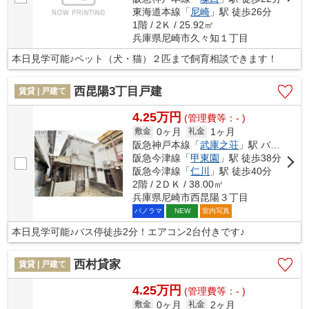
東海道本線「
尼崎
」駅 徒歩26分
1階 / 2Ｋ / 25.92㎡
兵庫県尼崎市久々知１丁目
本日見学可能♪ペット（犬・猫）２匹まで飼育相談できます！
西昆陽3丁目戸建
賃貸 | 戸建て
4.25万円
(管理費等：- )
0ヶ月
1ヶ月
敷金
礼金
阪急神戸本線「
武庫之荘
」駅 バス18分 「西昆陽」 停歩2分
阪急今津線「
甲東園
」駅 徒歩38分
阪急今津線「
仁川
」駅 徒歩40分
2階 / 2ＤＫ / 38.00㎡
兵庫県尼崎市西昆陽３丁目
パノラマ
室内写真
NEW
本日見学可能♪バス停徒歩2分！エアコン2台付きです♪
西村貸家
賃貸 | 戸建て
4.25万円
(管理費等：- )
0ヶ月
2ヶ月
敷金
礼金