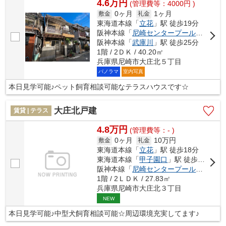
4.6万円
(管理費等：4000円 )
0ヶ月
1ヶ月
敷金
礼金
東海道本線「
立花
」駅 徒歩19分
阪神本線「
尼崎センタープール前
」駅 徒
阪神本線「
武庫川
」駅 徒歩25分
1階 / 2ＤＫ / 40.20㎡
兵庫県尼崎市大庄北５丁目
パノラマ
室内写真
本日見学可能♪ペット飼育相談可能なテラスハウスです☆
大庄北戸建
賃貸 | テラス
4.8万円
(管理費等：- )
0ヶ月
10万円
敷金
礼金
東海道本線「
立花
」駅 徒歩18分
東海道本線「
甲子園口
」駅 徒歩27分
阪神本線「
尼崎センタープール前
」駅 徒
1階 / 2ＬＤＫ / 27.83㎡
兵庫県尼崎市大庄北３丁目
NEW
本日見学可能♪中型犬飼育相談可能☆周辺環境充実してます♪