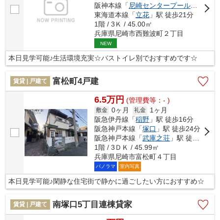
阪神本線「
尼崎センタープール前
」駅 徒
東海道本線「
立花
」駅 徒歩21分
1階 / 3Ｋ / 45.00㎡
兵庫県尼崎市西難波町２丁目
NEW
本日見学可能♪生活環境充実☆バストイレ別でおすすめです☆
富松町4戸建
賃貸 | 戸建て
6.5万円
(管理費等：- )
0ヶ月
1ヶ月
敷金
礼金
阪急伊丹線「
稲野
」駅 徒歩16分
阪急神戸本線「
塚口
」駅 徒歩24分
阪急神戸本線「
武庫之荘
」駅 徒歩25分
1階 / 3ＤＫ / 45.99㎡
兵庫県尼崎市富松町４丁目
パノラマ
室内写真
本日見学可能♪閑静な住宅街で静かに過ごしたい方におすすめ☆
南塚口5丁目連棟貸家
賃貸 | 戸建て