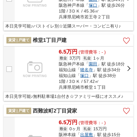
阪急神戸本線「
塚口
」駅 徒歩26分
1階 / 3ＤＫ / 45.36㎡
兵庫県尼崎市若王寺２丁目
本日見学可能♪バストイレ別☆近隣スーパー・コンビニ有り♪
椎堂1丁目戸建
賃貸 | 戸建て
6.5万円
(管理費等：- )
3万円
1ヶ月
敷金
礼金
阪急神戸本線「
園田
」駅 徒歩18分
福知山線「
猪名寺
」駅 徒歩34分
福知山線「
塚口
」駅 徒歩38分
1階 / 3ＤＫ / 57.42㎡
兵庫県尼崎市椎堂１丁目
本日見学可能♪無料駐車場1台付き☆ファミリー様にオススメ♪
西難波町2丁目貸家
賃貸 | 戸建て
6.5万円
(管理費等：- )
0ヶ月
15万円
敷金
礼金
阪神本線「
出屋敷
」駅 徒歩15分