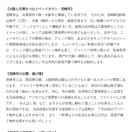
【大阪と兵庫をつなぐベッドタウン・尼崎市】
尼崎市は、兵庫県内で唯一大阪市と隣接している市です。 そのため、尼崎駅(阪神)
は神戸（三宮）、大阪（梅田）から明石・姫路方面まで、広い範囲へのアクセスが
可能です。 ベッドタウンとして機能する一方、南部の沿岸部は工業地帯としての
イメージが強く、かつては阪神工業地帯の中心地でもありました。 近年では、ニ
ュータウンとしての開発が進み、アミング潮江、あまがさきキューズモールといっ
た再開発地域が注目を浴びています。 ニュータウンは一軒家が目立つ印象です
が、アミング潮江は新築アパート物件も多く、ファミリー世帯に限らず、単身世帯
による人口流入も増加しています。 神戸や大阪へ通勤をして、落ち着きのあるエ
リアに住まいを構えたい方は市内の賃貸戸建て物件をお勧めします。
【尼崎市の公園・遊び場】
尼崎市には、西武庫公園、上坂部西公園などの子どもと遊べるスポットが豊富にあ
ります。 ファミリー世帯が多く居住していることもあり、休日の公園は親子連れ
の方が多く賑わいを見せます。 特に、市の南部、沿岸部の工業地帯近くに位置す
る元浜緑地は、アジサイなど四季折々の花畑を見ることができ、ファミリーに人気
です。 「わんぱく池」など、お子さんが自然に触れて遊ぶことが出来ることも人
気の理由ですね。 元浜緑地が位置する道意町エリアは賃料が、７万以内のアパー
ト物件も多くおすすめです。 また、一軒家などの生活をお考えの方は、賃貸戸建
て物件を探すのも良いでしょう。