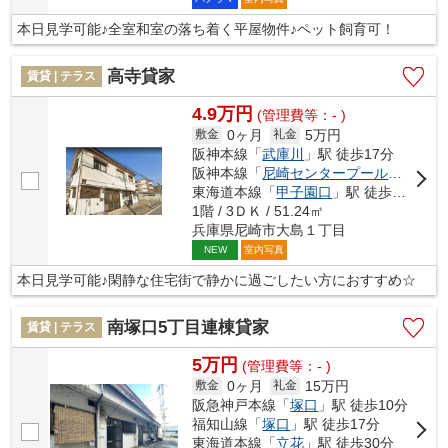
本日見学可能♪全室和室の落ち着く平屋物件♪ペット飼育可！
高寺貸家
賃貸 | テラス
4.9万円
(管理費等：- )
0ヶ月
5万円
敷金
礼金
阪神本線「
武庫川
」駅 徒歩17分
阪神本線「
尼崎センタープール前
」駅 徒
東海道本線「
甲子園口
」駅 徒歩27分
1階 / 3ＤＫ / 51.24㎡
兵庫県尼崎市大島１丁目
室内写真
NEW
本日見学可能♪閑静な住宅街で静かに過ごしたい方におすすめ☆
南塚口5丁目連棟貸家
賃貸 | テラス
5万円
(管理費等：- )
0ヶ月
15万円
敷金
礼金
阪急神戸本線「
塚口
」駅 徒歩10分
福知山線「
塚口
」駅 徒歩17分
東海道本線「
立花
」駅 徒歩30分