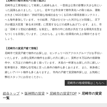
【尼崎市の都市美化への取り組み】
尼崎市は工業地域として発展した経緯もあり、一昔前は公害の影響が大きな街とい
った認識もありました。 しかし、近年では市全体で都市美化への取り組み、運動
が大きくNGO主催の「持続可能な地域社会をつくる日本の環境首都コンテスト」
へも毎年参加しています。 その結果、汚染がひどかった河川などが回復し、庄下
川が建設大臣賞「蘇る水100選」に受賞するなどの成果もあげています。 また、市
は「尼崎２１世紀の森構想」を策定し、都市の中に自然が共生できる環境共生型ま
ちづくりを目指しています。 これからも、より良い住環境の向上が期待できるで
しょう。
【尼崎市の賃貸戸建て情報】
尼崎市で賃貸戸建て物件のお探しは、センチュリー21アクロスグループがお手伝い
いたします。 お得な賃料の物件をお探しの方に嬉しい、賃料が８万以内の借家物
件や、６万ほどの物件も多く揃っています。 木造の一軒家をお探しの方に嬉しい
駐車場付き、閑静な住宅地と言った条件の物件も多くあります。 また、単身者に
嬉しいアパート物件も多くありますよ。 市内の戸建て賃貸物件探しは、お気軽に
弊社スタッフにお任せください。
尼崎市の地域情報はこちらへ
>
>
>
総合トップ
阪神間の賃貸
尼崎市の賃貸TOP
尼崎市の賃貸
一覧