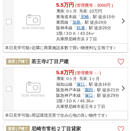
5.5万円
(管理費等：3000円 )
0ヶ月
10万円
敷金
礼金
東海道本線「
尼崎
」駅 徒歩15分
東西線「
加島
」駅 徒歩24分
阪神本線「
杭瀬
」駅 徒歩26分
1階 / 3ＤＫ / 43.24㎡
兵庫県尼崎市浜３丁目
本日見学可能♪近隣に商業施設多数で買い物便利な立地です♪
若王寺2丁目戸建
賃貸 | 戸建て
5.8万円
(管理費等：- )
0ヶ月
1ヶ月
敷金
礼金
福知山線「
塚口
」駅 徒歩16分
阪急神戸本線「
園田
」駅 徒歩21分
阪急神戸本線「
塚口
」駅 徒歩29分
1階 / 3ＤＫ / 45.36㎡
兵庫県尼崎市若王寺２丁目
本日見学可能♪周辺環境充実で住み心地の良い物件です♪
尼崎市常松２丁目貸家
賃貸 | 戸建て