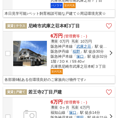
兵庫県尼崎市南武庫之荘７丁目
パノラマ
室内写真
本日見学可能♪ペット飼育相談可能な戸建て☆周辺環境充実☆
尼崎市武庫之荘本町3丁目
賃貸 | テラス
6万円
(管理費等：- )
0万円
10万円
敷金
礼金
阪急神戸本線「
武庫之荘
」駅 徒歩15分
阪急伊丹線「
稲野
」駅 徒歩30分
阪急神戸本線「
塚口
」駅 徒歩32分
1階 / 3ＤＫ / 59.40㎡
兵庫県尼崎市武庫之荘本町３丁目
室内写真
各部屋6帖ある住環境良好のご家族向け物件です♪
若王寺2丁目戸建
賃貸 | 戸建て
6万円
(管理費等：- )
0ヶ月
6万円
敷金
礼金
福知山線「
塚口
」駅 徒歩14分
阪急神戸本線「
園田
」駅 徒歩21分