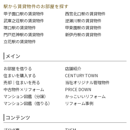
駅から賃貸物件のお部屋を探す
甲子園口駅の賃貸物件
西宮北口駅の賃貸物件
武庫之荘駅の賃貸物件
逆瀬川駅の賃貸物件
塚口駅の賃貸物件
甲東園駅の賃貸物件
門戸厄神駅の賃貸物件
新伊丹駅の賃貸物件
立花駅の賃貸物件
メイン
お部屋を借りる
店舗紹介
住まいを購入する
CENTURY TOWN
売却｜住まいを売る
当社オリジナル管理物件
中古物件×リフォーム
PRICE DOWN
マンション図鑑（分譲）
かっこいいリフォーム
マンション図鑑（借りる）
リフォーム事例
コンテンツ
ブログ集
TVCM