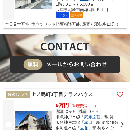
1階 / 3ＤＫ / 50.00㎡
兵庫県尼崎市南塚口町５丁目
パノラマ
室内写真
本日見学可能♪室内でペット飼育相談可能♪最寄り駅徒歩10分！
上ノ島町1丁目テラスハウス
賃貸 | テラス
5万円
(管理費等：- )
0ヶ月
0ヶ月
敷金
礼金
阪急神戸本線「
武庫之荘
」駅 徒歩15分
阪急神戸本線「
塚口
」駅 徒歩18分
東海道本線「
立花
」駅 徒歩21分