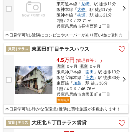
東海道本線「
尼崎
」駅 徒歩11分
阪神本線「
大物
」駅 徒歩17分
阪神本線「
杭瀬
」駅 徒歩21分
2階 / 2Ｋ / 22.71㎡
兵庫県尼崎市長洲西通２丁目
本日見学可能♪近隣にコンビニやスーパーがあり買い物に便利☆
東園田8丁目テラスハウス
賃貸 | テラス
4.5万円
(管理費等：- )
0ヶ月
0ヶ月
敷金
礼金
阪急神戸本線「
園田
」駅 徒歩13分
阪急宝塚本線「
庄内
」駅 徒歩33分
東西線「
加島
」駅 徒歩36分
1階 / 4ＤＫ / 46.76㎡
兵庫県尼崎市東園田町８丁目
室内写真
本日見学可能♪静かな住環境♪近隣に買物施設が多数あります！
大庄北５丁目テラス賃貸
賃貸 | テラス