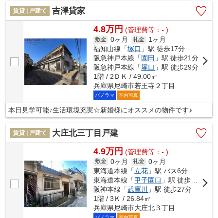
吉澤貸家
賃貸 | 戸建て
4.8万円
(管理費等：- )
0ヶ月
1ヶ月
敷金
礼金
福知山線「
塚口
」駅 徒歩17分
阪急神戸本線「
園田
」駅 徒歩21分
阪急神戸本線「
塚口
」駅 徒歩29分
1階 / 2ＤＫ / 49.00㎡
兵庫県尼崎市若王寺２丁目
パノラマ
室内写真
本日見学可能♪生活環境充実☆新婚様にオススメの物件です♪
大庄北三丁目戸建
賃貸 | 戸建て
4.9万円
(管理費等：- )
0ヶ月
0ヶ月
敷金
礼金
東海道本線「
立花
」駅 バス6分 「今北」 停歩3分
東海道本線「
甲子園口
」駅 徒歩29分
阪神本線「
武庫川
」駅 徒歩27分
1階 / 3Ｋ / 26.84㎡
兵庫県尼崎市大庄北３丁目
パノラマ
室内写真