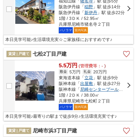
福知山線「
猪名寺
」駅 徒歩5分
阪急伊丹線「
稲野
」駅 徒歩14分
阪急伊丹線「
新伊丹
」駅 徒歩22分
1階 / 3ＤＫ / 52.95㎡
兵庫県尼崎市猪名寺２丁目
パノラマ
室内写真
本日見学可能♪生活環境充実☆ご家族様におすすめです♪
七松2丁目戸建
賃貸 | 戸建て
5.5万円
(管理費等：- )
5万円
20万円
敷金
礼金
東海道本線「
立花
」駅 徒歩9分
阪神本線「
出屋敷
」駅 徒歩27分
阪神本線「
尼崎センタープール前
」駅 徒
1階 / 2ＤＫ / 38.00㎡
兵庫県尼崎市七松町２丁目
パノラマ
室内写真
本日見学可能♪最寄りの駅まで徒歩9分♪生活環境充実です♪
尼崎市浜3丁目戸建
賃貸 | 戸建て