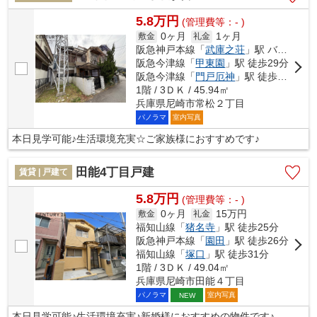
5.8万円
(管理費等：- )
0ヶ月
1ヶ月
敷金
礼金
阪急神戸本線「
武庫之荘
」駅 バス14分 「常陽中学校」 停歩5分
阪急今津線「
甲東園
」駅 徒歩29分
阪急今津線「
門戸厄神
」駅 徒歩30分
1階 / 3ＤＫ / 45.94㎡
兵庫県尼崎市常松２丁目
パノラマ
室内写真
本日見学可能♪生活環境充実☆ご家族様におすすめです♪
田能4丁目戸建
賃貸 | 戸建て
5.8万円
(管理費等：- )
0ヶ月
15万円
敷金
礼金
福知山線「
猪名寺
」駅 徒歩25分
阪急神戸本線「
園田
」駅 徒歩26分
福知山線「
塚口
」駅 徒歩31分
1階 / 3ＤＫ / 49.04㎡
兵庫県尼崎市田能４丁目
パノラマ
室内写真
NEW
本日見学可能♪生活環境充実♪新婚様におすすめの物件です♪