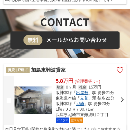
加島東難波貸家
賃貸 | 戸建て
5.8万円
(管理費等：- )
0ヶ月
15万円
敷金
礼金
阪神本線「
出屋敷
」駅 徒歩21分
東海道本線「
立花
」駅 徒歩22分
阪神本線「
尼崎
」駅 徒歩23分
1階 / 3ＤＫ / 30.71㎡
兵庫県尼崎市東難波町２丁目
パノラマ
室内写真
本日見学可能♪閑静な住宅街で静かに過ごしたい方におすすめ☆