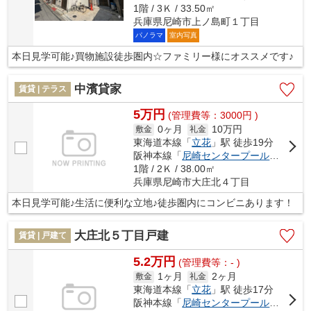
1階 / 3Ｋ / 33.50㎡
兵庫県尼崎市上ノ島町１丁目
パノラマ
室内写真
本日見学可能♪買物施設徒歩圏内☆ファミリー様にオススメです♪
中濱貸家
賃貸 | テラス
5万円
(管理費等：3000円 )
0ヶ月
10万円
敷金
礼金
東海道本線「
立花
」駅 徒歩19分
阪神本線「
尼崎センタープール前
」駅 徒
1階 / 2Ｋ / 38.00㎡
兵庫県尼崎市大庄北４丁目
本日見学可能♪生活に便利な立地♪徒歩圏内にコンビニあります！
大庄北５丁目戸建
賃貸 | 戸建て
5.2万円
(管理費等：- )
1ヶ月
2ヶ月
敷金
礼金
東海道本線「
立花
」駅 徒歩17分
阪神本線「
尼崎センタープール前
」駅 徒