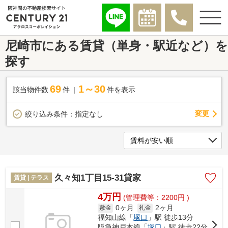
尼崎市にある賃貸（単身・駅近など）を
探す
69
1～30
該当物件数
件
件を表示
変更
絞り込み条件：
指定なし
久々知1丁目15-31貸家
賃貸 | テラス
4万円
(管理費等：2200円 )
0ヶ月
2ヶ月
敷金
礼金
福知山線「
塚口
」駅 徒歩13分
阪急神戸本線「
塚口
」駅 徒歩22分