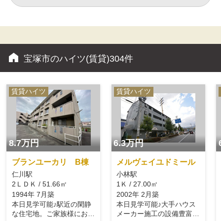
宝塚市のハイツ(賃貸)
304件
賃貸ハイツ
賃貸ハイツ
8.7万円
6.3万円
ブランユーカリ B棟
メルヴェイユドミール
仁川駅
小林駅
2ＬＤＫ / 51.66㎡
1Ｋ / 27.00㎡
1994年 7月築
2002年 2月築
本日見学可能♪駅近の閑静
本日見学可能♪大手ハウス
な住宅地。ご家族様におす
メーカー施工の設備豊富な