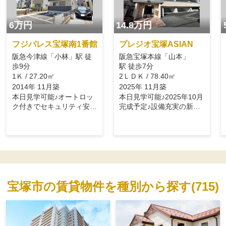
6万円
14.8万円
フジパレス宝塚南1番館
プレジオ宝塚ASIAN
阪急今津線「小林」駅 徒
阪急宝塚本線「山本」
歩9分
駅 徒歩7分
1Ｋ / 27.20㎡
2ＬＤＫ / 78.40㎡
2014年 11月築
2025年 11月築
本日見学可能♪オートロッ
本日見学可能♪2025年10月
ク付きでセキュリティ安心
完成予定♪設備充実の新築
です！
物件♪
宝塚市の賃貸物件を種別から探す(715)