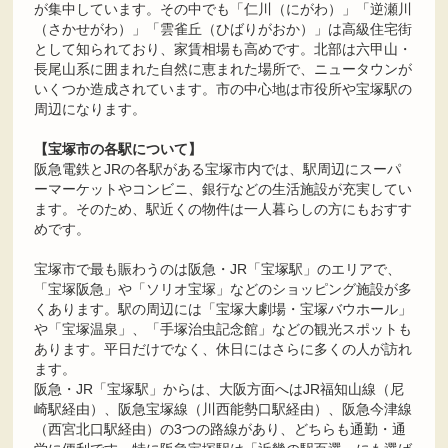
が集中しています。その中でも「仁川（にがわ）」「逆瀬川
（さかせがわ）」「雲雀丘（ひばりがおか）」は高級住宅街
として知られており、家賃相場も高めです。北部は六甲山・
長尾山系に囲まれた自然に恵まれた場所で、ニュータウンが
いくつか造成されています。市の中心地は市役所や宝塚駅の
周辺になります。
【宝塚市の各駅について】
阪急電鉄とJRの各駅がある宝塚市内では、駅周辺にスーパ
ーマーケットやコンビニ、銀行などの生活施設が充実してい
ます。そのため、駅近くの物件は一人暮らしの方にもおすす
めです。
宝塚市で最も賑わうのは阪急・JR「宝塚駅」のエリアで、
「宝塚阪急」や「ソリオ宝塚」などのショッピング施設が多
くあります。駅の周辺には「宝塚大劇場・宝塚バウホール」
や「宝塚温泉」、「手塚治虫記念館」などの観光スポットも
あります。平日だけでなく、休日にはさらに多くの人が訪れ
ます。
阪急・JR「宝塚駅」からは、大阪方面へはJR福知山線（尼
崎駅経由）、阪急宝塚線（川西能勢口駅経由）、阪急今津線
（西宮北口駅経由）の3つの路線があり、どちらも通勤・通