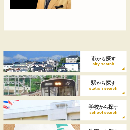
市
探
から
す
city search
駅
探
から
す
station search
学校
探
から
す
school search