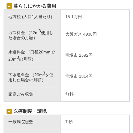
暮らしにかかる費用
地方税 (人口1人当たり)
15.1万円
3
ガス料金 （22m
使用し
大阪ガス 4938円
た場合の月額）
水道料金 （口径20mmで
宝塚市 2592円
3
20m
の月額）
3
下水道料金 （20m
を使
宝塚市 1814円
用した場合の月額）
家庭ごみ収集
無料
医療制度・環境
一般病院総数
7 所