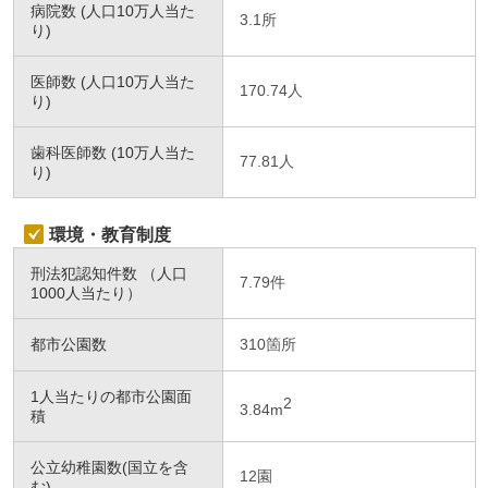
病院数 (人口10万人当た
3.1所
り)
医師数 (人口10万人当た
170.74人
り)
歯科医師数 (10万人当た
77.81人
り)
環境・教育制度
刑法犯認知件数 （人口
7.79件
1000人当たり）
都市公園数
310箇所
1人当たりの都市公園面
2
3.84m
積
公立幼稚園数(国立を含
12園
む)