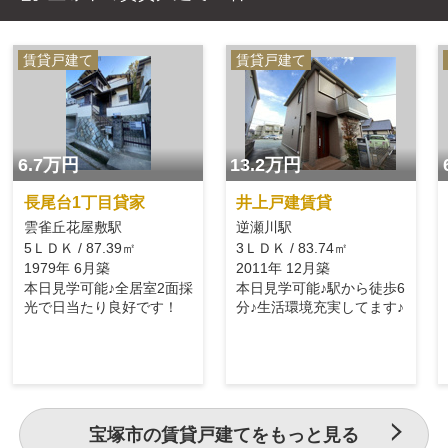
賃貸戸建て
賃貸戸建て
6.7万円
13.2万円
長尾台1丁目貸家
井上戸建賃貸
雲雀丘花屋敷駅
逆瀬川駅
5ＬＤＫ / 87.39㎡
3ＬＤＫ / 83.74㎡
1979年 6月築
2011年 12月築
本日見学可能♪全居室2面採
本日見学可能♪駅から徒歩6
光で日当たり良好です！
分♪生活環境充実してます♪
宝塚市の賃貸戸建てをもっと見る