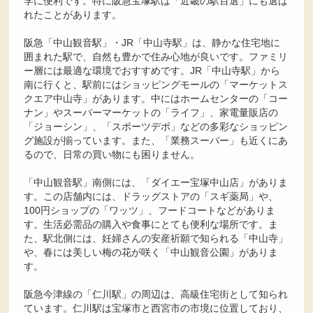
学に便利です。特に阪急宝塚駅は「近畿の駅百選」にも選ば
れたことがあります。
阪急「中山観音駅」・JR「中山寺駅」は、静かな住宅地に
囲まれた駅で、自然も豊かで住み心地が良いです。ファミリ
ー層には最適な環境でおすすめです。JR「中山寺駅」から
南に行くと、駅前にはショッピングモールの「マーケットス
クエア中山寺」があります。中にはホームセンターの「コー
ナン」やスーパーマーケットの「ライフ」、家電量販店の
「ジョーシン」、「スポーツデポ」などの多彩なショッピン
グ施設が揃っています。また、「業務スーパー」も近くにあ
るので、日常の買い物にも困りません。
「中山観音駅」南側には、「ダイエー宝塚中山店」がありま
す。この店舗内には、ドラッグストアの「スギ薬局」や、
100円ショップの「ワッツ」、フードコートなどがありま
す。生活必需品の購入や食事にとても便利な場所です。ま
た、駅北側には、妊婦さんの安産祈願で知られる「中山寺」
や、春には美しい梅の花が咲く「中山観音公園」がありま
す。
阪急今津線の「仁川駅」の周辺は、高級住宅街として知られ
ています。仁川駅は宝塚市と西宮市の市境に位置しており、