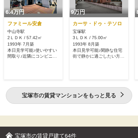
6.4万円
9万円
ファミール安倉
カーサ・ドゥ・テソロ
中山寺駅
宝塚駅
2ＬＤＫ / 57.42㎡
3ＬＤＫ / 75.00㎡
1993年 7月築
1993年 8月築
本日見学可能♪使いやすい
本日見学可能♪閑静な住宅
間取り♪近隣にコンビニ有
街で静かに過ごしたい方に
り♪
おすすめ☆
宝塚市の賃貸マンションをもっと見る
宝塚市の賃貸戸建て
64件