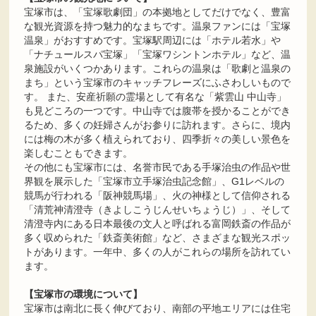
宝塚市は、「宝塚歌劇団」の本拠地としてだけでなく、豊富
な観光資源を持つ魅力的なまちです。温泉ファンには「宝塚
温泉」がおすすめです。宝塚駅周辺には「ホテル若水」や
「ナチュールスパ宝塚」「宝塚ワシントンホテル」など、温
泉施設がいくつかあります。これらの温泉は「歌劇と温泉の
まち」という宝塚市のキャッチフレーズにふさわしいもので
す。 また、安産祈願の霊場として有名な「紫雲山 中山寺」
も見どころの一つです。中山寺では腹帯を授かることができ
るため、多くの妊婦さんがお参りに訪れます。さらに、境内
には梅の木が多く植えられており、四季折々の美しい景色を
楽しむこともできます。
その他にも宝塚市には、名誉市民である手塚治虫の作品や世
界観を展示した「宝塚市立手塚治虫記念館」、G1レベルの
競馬が行われる「阪神競馬場」、火の神様として信仰される
「清荒神清澄寺（きよしこうじんせいちょうじ）」、そして
清澄寺内にある日本最後の文人と呼ばれる富岡鉄斎の作品が
多く収められた「鉄斎美術館」など、さまざまな観光スポッ
トがあります。一年中、多くの人がこれらの場所を訪れてい
ます。
【宝塚市の環境について】
宝塚市は南北に長く伸びており、南部の平地エリアには住宅