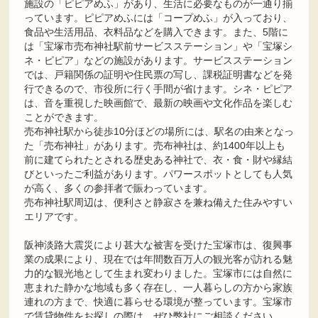
施設の「ピピアめふ」があり、生活に必要なものが一通り揃
っています。ピピアめふには「コープめふ」が入っており、
食品や生活用品、衣料品などを購入できます。また、5階に
は「宝塚市売布神社駅前サービスステーション」や「宝塚シ
ネ・ピピア」などの施設があります。サービスステーション
では、戸籍関係の証明や住民票の写し、課税証明書などを発
行できるので、市役所に行く手間が省けます。シネ・ピピア
は、音を重視した映画館で、最新の映画や文化作品を楽しむ
ことができます。
売布神社駅から徒歩10分ほどの場所には、駅名の由来となっ
た「売布神社」があります。売布神社は、約1400年以上も
前に建てられたとされる歴史ある神社で、衣・食・財や縁結
びといったご利益があります。パワースポットとしても人気
が高く、多くの参拝者で賑わっています。
売布神社駅周辺は、便利さと静寂さを兼ね備えた住みやすい
エリアです。
阪神淡路大震災により甚大な被害を受けた宝塚市は、復興事
業の成果により、現在では年間数百万人の観光客が訪れる魅
力的な観光地として生まれ変わりました。宝塚市には自然に
恵まれた静かな地域も多く存在し、一人暮らしの方から家族
連れの方まで、快適に暮らせる環境が整っています。宝塚市
で賃貸物件をお探しの際は、ぜひ弊社にご相談ください。