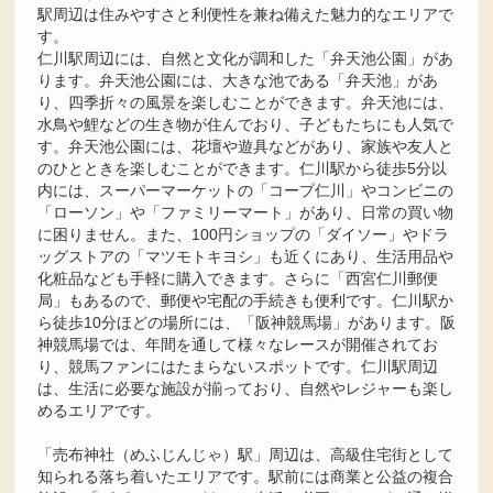
駅周辺は住みやすさと利便性を兼ね備えた魅力的なエリアで
す。
仁川駅周辺には、自然と文化が調和した「弁天池公園」があ
ります。弁天池公園には、大きな池である「弁天池」があ
り、四季折々の風景を楽しむことができます。弁天池には、
水鳥や鯉などの生き物が住んでおり、子どもたちにも人気で
す。弁天池公園には、花壇や遊具などがあり、家族や友人と
のひとときを楽しむことができます。仁川駅から徒歩5分以
内には、スーパーマーケットの「コープ仁川」やコンビニの
「ローソン」や「ファミリーマート」があり、日常の買い物
に困りません。また、100円ショップの「ダイソー」やドラ
ッグストアの「マツモトキヨシ」も近くにあり、生活用品や
化粧品なども手軽に購入できます。さらに「西宮仁川郵便
局」もあるので、郵便や宅配の手続きも便利です。仁川駅か
ら徒歩10分ほどの場所には、「阪神競馬場」があります。阪
神競馬場では、年間を通して様々なレースが開催されてお
り、競馬ファンにはたまらないスポットです。仁川駅周辺
は、生活に必要な施設が揃っており、自然やレジャーも楽し
めるエリアです。
「売布神社（めふじんじゃ）駅」周辺は、高級住宅街として
知られる落ち着いたエリアです。駅前には商業と公益の複合