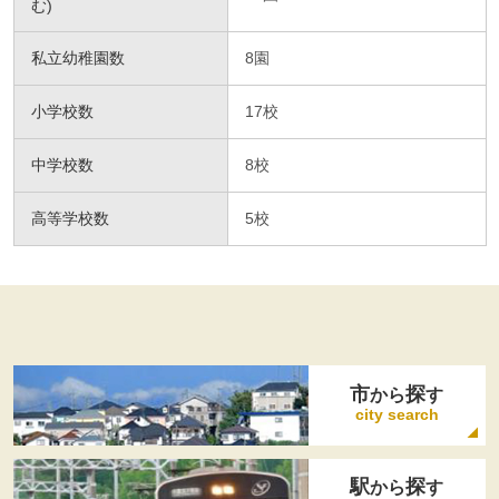
む)
私立幼稚園数
8園
小学校数
17校
中学校数
8校
高等学校数
5校
市
探
から
す
city search
駅
探
から
す