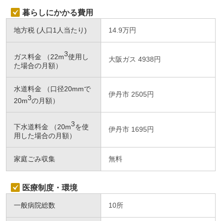
暮らしにかかる費用
地方税 (人口1人当たり)
14.9万円
3
ガス料金 （22m
使用し
大阪ガス 4938円
た場合の月額）
水道料金 （口径20mmで
伊丹市 2505円
3
20m
の月額）
3
下水道料金 （20m
を使
伊丹市 1695円
用した場合の月額）
家庭ごみ収集
無料
医療制度・環境
一般病院総数
10所