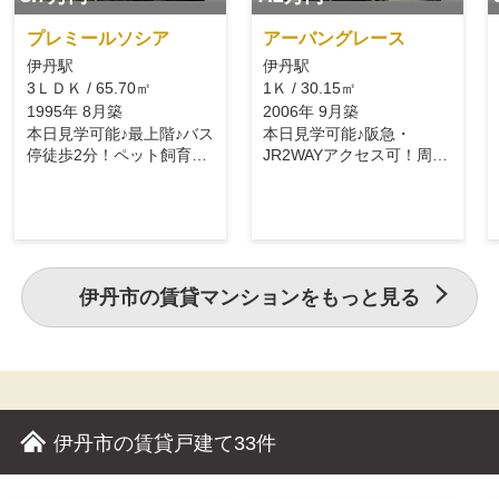
プレミールソシア
アーバングレース
伊丹駅
伊丹駅
3ＬＤＫ / 65.70㎡
1Ｋ / 30.15㎡
1995年 8月築
2006年 9月築
本日見学可能♪最上階♪バス
本日見学可能♪阪急・
停徒歩2分！ペット飼育相
JR2WAYアクセス可！周辺
談可！
環境も充実！
伊丹市の賃貸マンションをもっと見る
伊丹市の賃貸戸建て
33件