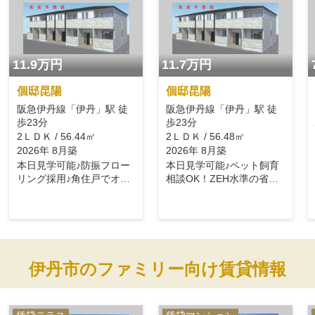
11.9万円
11.7万円
個邸昆陽
個邸昆陽
阪急伊丹線「伊丹」駅 徒
阪急伊丹線「伊丹」駅 徒
歩23分
歩23分
2ＬＤＫ / 56.44㎡
2ＬＤＫ / 56.48㎡
2026年 8月築
2026年 8月築
本日見学可能♪防振フロー
本日見学可能♪ペット飼育
リング採用♪角住戸でオス
相談OK！ZEH水準の省エ
スメです！
ネ住宅☆
伊丹市のファミリー向け賃貸情報