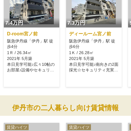
7.4万円
7.3万円
D-room宮ノ前
ディールーム宮ノ前
阪急伊丹線「伊丹」駅 徒
阪急伊丹線「伊丹」駅 徒
歩4分
歩6分
1Ｒ / 26.34㎡
1Ｋ / 26.28㎡
2021年 5月築
2021年 5月築
本日見学可能♪広々10帖の
本日見学可能♪南向きの2面
お部屋♪設備やセキュリテ
採光☆セキュリティ充実で
ィ充実！
安心！
伊丹市の二人暮らし向け賃貸情報
賃貸ハイツ
賃貸ハイツ