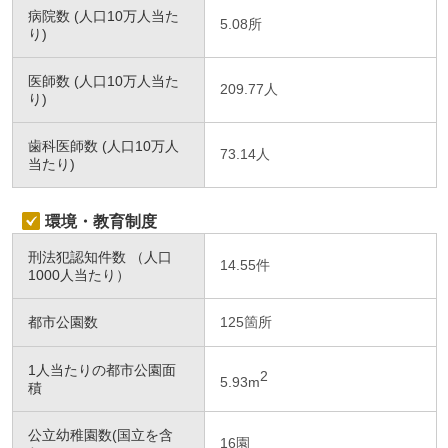
病院数 (人口10万人当た
5.08所
り)
医師数 (人口10万人当た
209.77人
り)
歯科医師数 (人口10万人
73.14人
当たり)
環境・教育制度
刑法犯認知件数 （人口
14.55件
1000人当たり）
都市公園数
125箇所
1人当たりの都市公園面
2
5.93m
積
公立幼稚園数(国立を含
16園