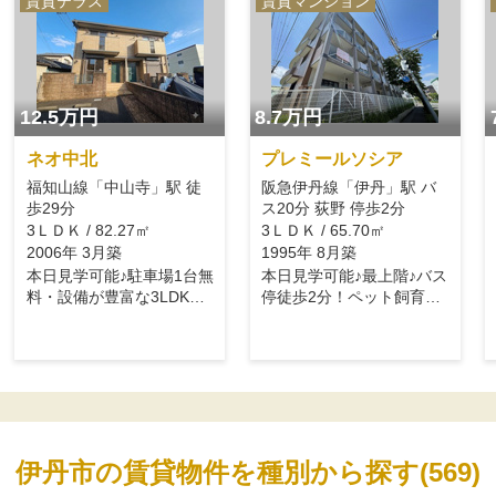
賃貸テラス
賃貸マンション
12.5万円
8.7万円
ネオ中北
プレミールソシア
福知山線「中山寺」駅 徒
阪急伊丹線「伊丹」駅 バ
歩29分
ス20分 荻野 停歩2分
3ＬＤＫ / 82.27㎡
3ＬＤＫ / 65.70㎡
2006年 3月築
1995年 8月築
本日見学可能♪駐車場1台無
本日見学可能♪最上階♪バス
料・設備が豊富な3LDKで
停徒歩2分！ペット飼育相
す♪
談可！
伊丹市の賃貸物件を種別から探す(569)