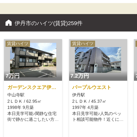
伊丹市のハイツ(賃貸)
259件
賃貸ハイツ
賃貸ハイツ
7万円
7.2万円
ガーデンスクエア伊丹B棟
パープルウエスト
中山寺駅
伊丹駅
2ＬＤＫ / 62.95㎡
2ＬＤＫ / 45.37㎡
1998年 9月築
1997年 4月築
本日見学可能♪閑静な住宅
本日見学可能♪人気のペッ
街で静かに過ごしたい方に
ト相談可能物件！近くにイ
おすすめ☆
オンあり♪