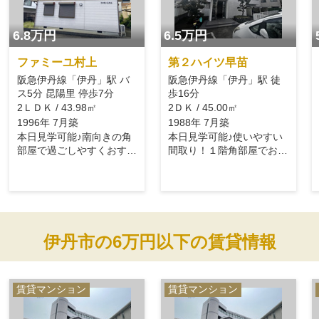
6.8万円
6.5万円
ファミーユ村上
第２ハイツ早苗
阪急伊丹線「伊丹」駅 バ
阪急伊丹線「伊丹」駅 徒
ス5分 昆陽里 停歩7分
歩16分
2ＬＤＫ / 43.98㎡
2ＤＫ / 45.00㎡
1996年 7月築
1988年 7月築
本日見学可能♪南向きの角
本日見学可能♪使いやすい
部屋で過ごしやすくおすす
間取り！１階角部屋でおす
めです♪
すめ♪
伊丹市の6万円以下の賃貸情報
賃貸マンション
賃貸マンション