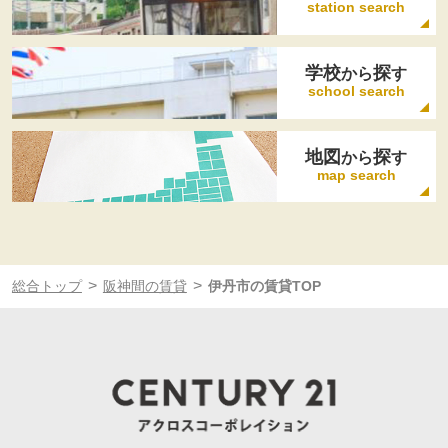
station search
学校
探
から
す
school search
地図
探
から
す
map search
>
>
総合トップ
阪神間の賃貸
伊丹市の賃貸TOP