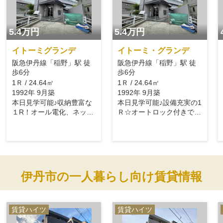
5.4万円
5.4万円
イトーミグランデ
イトーミ・グランデ
阪急伊丹線「稲野」駅 徒
阪急伊丹線「稲野」駅 徒
歩6分
歩6分
1Ｒ / 24.64㎡
1Ｒ / 24.64㎡
1992年 9月築
1992年 9月築
本日見学可能♪収納豊富な
本日見学可能♪設備充実の1
１R！オール電化、ネット
Ｒ☆オートロック付きで安
無料♪
心です！
伊丹市の一人暮らし向け賃貸情報
賃貸ハイツ
賃貸ハイツ