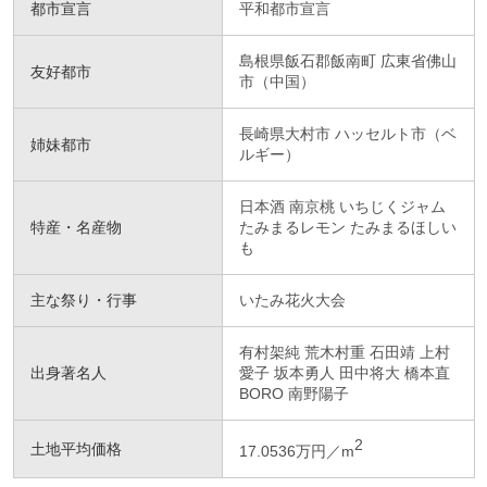
都市宣言
平和都市宣言
島根県飯石郡飯南町 広東省佛山
友好都市
市（中国）
長崎県大村市 ハッセルト市（ベ
姉妹都市
ルギー）
日本酒 南京桃 いちじくジャム
特産・名産物
たみまるレモン たみまるほしい
も
主な祭り・行事
いたみ花火大会
有村架純 荒木村重 石田靖 上村
出身著名人
愛子 坂本勇人 田中将大 橋本直
BORO 南野陽子
2
土地平均価格
17.0536万円／m