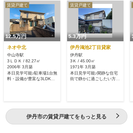
賃貸戸建て
賃貸戸建て
12.5万円
5.3万円
ネオ中北
伊丹鴻池2丁目貸家
中山寺駅
伊丹駅
3ＬＤＫ / 82.27㎡
3Ｋ / 45.00㎡
2006年 3月築
1971年 3月築
本日見学可能♪駐車場1台無
本日見学可能♪閑静な住宅
料・設備が豊富な3LDKで
街で静かに過ごしたい方に
す♪
おすすめ☆
伊丹市の賃貸戸建てをもっと見る