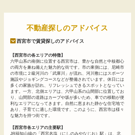
不動産探しのアドバイス
西宮市で賃貸探しのアドバイス
【西宮市の各エリアの特徴】
六甲山系の南側に位置する西宮市は、豊かな自然と中核都心
の両方を兼ね備えた魅力的な街です。市の東側には、尼崎市
の市境に２級河川の「武庫川」が流れ、河川敷にはスポーツ
施設やジョギングコースなどが整備されています。休日には
多くの家族が訪れ、リフレッシュできるスポットとなってい
ます。一方、北側エリアは、六甲山系の山間部に位置してお
り、山間部の道路はカーブや坂が多いため、車での移動が便
利なエリアになってきます。自然に恵まれた静かな住宅地で
あり、子育てに適した環境です。このように、西宮市は様々
な魅力を持つ街です。
【西宮市各エリアの主要駅】
JR福知山線の「西宮名塩（にしのみやなじお）駅」は、北