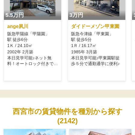
5.5万円
3万円
ange夙川
ダイドーメゾン甲東園
阪急甲陽線「甲陽園」
阪急今津線「甲東園」
駅 徒歩6分
駅 徒歩5分
1Ｋ / 24.10㎡
1Ｒ / 16.17㎡
2002年 2月築
1985年 3月築
本日見学可能♪ネット無
本日見学可能♪甲東園駅徒
料！オートロック付きでセ
歩５分で通勤通学に便利♪
キュリティ安心
西宮市の賃貸物件を種別から探す
(2142)