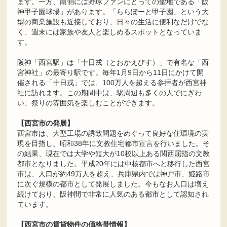
ます。一方、南側には野球ファンにとっての聖地である「阪
神甲子園球場」があります。「ららぽーと甲子園」という大
型の商業施設も近接しており、日々の生活に便利なだけでな
く、週末には家族や友人と楽しめるスポットとなっていま
す。
阪神「西宮駅」は「十日戎（とおかえびす）」で有名な「西
宮神社」の最寄り駅です。毎年1月9日から11日にかけて開
催される「十日戎」では、100万人を超える参拝者が西宮神
社に訪れます。この期間中は、駅周辺も多くの人でにぎわ
い、祭りの雰囲気を楽しむことができます。
【西宮市の発展】
西宮市は、大型工場の誘致問題をめぐって良好な住環境の実
現を目指し、昭和38年に文教住宅都市宣言を行いました。そ
の結果、現在では大学や短大が10校以上ある関西屈指の文教
都市となりました。平成20年には中核都市へと移行した西宮
市は、人口が約49万人を超え、兵庫県内では神戸市、姫路市
に次ぐ規模の都市として発展しました。今もなお人口は増え
続けており、阪神間で非常に人気のある都市として認知され
ています。
【西宮市の賃貸物件の価格帯情報】