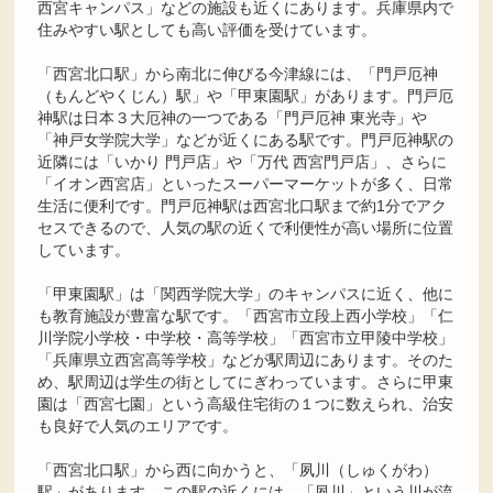
西宮キャンパス」などの施設も近くにあります。兵庫県内で
住みやすい駅としても高い評価を受けています。
「西宮北口駅」から南北に伸びる今津線には、「門戸厄神
（もんどやくじん）駅」や「甲東園駅」があります。門戸厄
神駅は日本３大厄神の一つである「門戸厄神 東光寺」や
「神戸女学院大学」などが近くにある駅です。門戸厄神駅の
近隣には「いかり 門戸店」や「万代 西宮門戸店」、さらに
「イオン西宮店」といったスーパーマーケットが多く、日常
生活に便利です。門戸厄神駅は西宮北口駅まで約1分でアク
セスできるので、人気の駅の近くで利便性が高い場所に位置
しています。
「甲東園駅」は「関西学院大学」のキャンパスに近く、他に
も教育施設が豊富な駅です。「西宮市立段上西小学校」「仁
川学院小学校・中学校・高等学校」「西宮市立甲陵中学校」
「兵庫県立西宮高等学校」などが駅周辺にあります。そのた
め、駅周辺は学生の街としてにぎわっています。さらに甲東
園は「西宮七園」という高級住宅街の１つに数えられ、治安
も良好で人気のエリアです。
「西宮北口駅」から西に向かうと、「夙川（しゅくがわ）
駅」があります。この駅の近くには、「夙川」という川が流