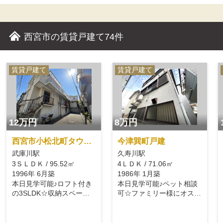
西宮市の賃貸戸建て
74件
賃貸戸建て
賃貸戸建て
12万円
8万円
西宮市小松北町タウンハウス
今津巽町戸建
武庫川駅
久寿川駅
3ＳＬＤＫ / 95.52㎡
4ＬＤＫ / 71.06㎡
1996年 6月築
1986年 1月築
本日見学可能♪ロフト付き
本日見学可能♪ペット相談
の3SLDK☆収納スペース
可☆ファミリー様にオスス
豊富！
メです♪