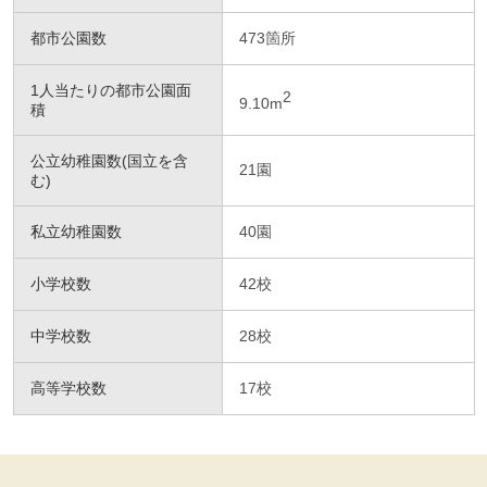
都市公園数
473箇所
1人当たりの都市公園面
2
9.10m
積
公立幼稚園数(国立を含
21園
む)
私立幼稚園数
40園
小学校数
42校
中学校数
28校
高等学校数
17校