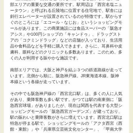
部エリアの重要な交通の要所です。駅周辺は「西宮名塩ニュ
ータウン」と呼ばれる丘陵地に位置する住宅地で、駅舎には
斜行エレベーターが設置されているのが特徴です。駅からす
ぐのところには「エコール・なじお」というショッピングモ
ールがあります。この商業施設には食品スーパーの「阪急オ
アシス」や100円ショップの「キャンドゥ」、ドラッグスト
アの「コクミンドラッグ」などの店舗が入っており、生活用
品や食料品などを手軽に購入できます。さらに、耳鼻科や皮
膚科、眼科などのクリニックも多数あります。このため、多
くの人が利用する賑やかな施設です。
南部エリアでは、大阪と神戸を結ぶ３つの鉄道路線が走って
います。北側から順に、阪急神戸線、JR東海道本線、阪神
本線という各線が走っています。
その中でも阪急神戸線の「西宮北口駅」は、多くの人に人気
があり、乗降客数も多い駅です。かつては駅の南東側に「阪
急西宮球場」がありましたが、現在は関西を代表する大型シ
ョッピングモールの「阪急西宮ガーデンズ」が建っており、
駅の賑わいと乗降客数がさらに増えています。西宮北口駅は
特急が停まる駅で、ショッピングモールの「アクタ西宮（西
館・東館）」や「兵庫県立芸術文化センター」、「甲南大学