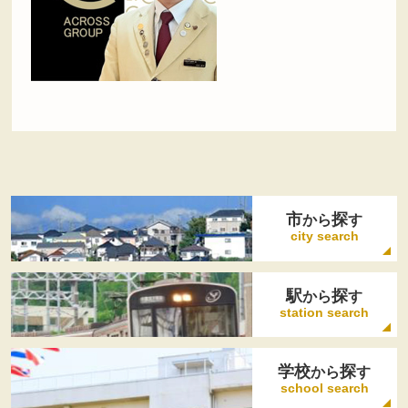
市
探
から
す
city search
駅
探
から
す
station search
学校
探
から
す
school search