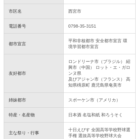
市区名
西宮市
電話番号
0798-35-3151
平和非核都市 安全都市宣言 環
都市宣言
境学習都市宣言
ロンドリーナ市（ブラジル） 紹
興市（中国） ロット・エ・ガロ
友好都市
ンヌ県
及びアジャン市（フランス） 高
知県梼原町 鹿児島県奄美市
姉妹都市
スポーケン市（アメリカ）
特産・名産物
日本酒 名塩和紙 和ろうそく
十日えびす 全国高等学校野球選
主な祭り・行事
手権 選抜高等学校野球大会