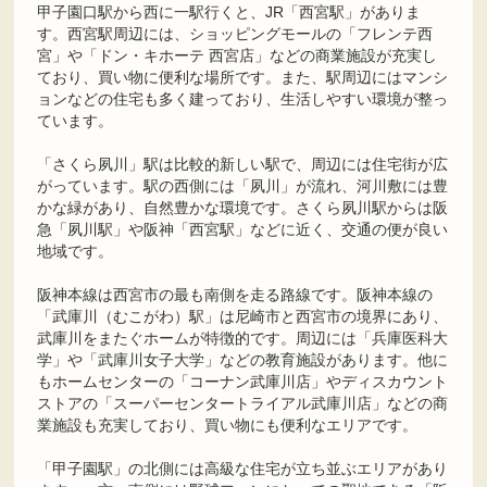
甲子園口駅から西に一駅行くと、JR「西宮駅」がありま
す。西宮駅周辺には、ショッピングモールの「フレンテ西
宮」や「ドン・キホーテ 西宮店」などの商業施設が充実し
ており、買い物に便利な場所です。また、駅周辺にはマンシ
ョンなどの住宅も多く建っており、生活しやすい環境が整っ
ています。
「さくら夙川」駅は比較的新しい駅で、周辺には住宅街が広
がっています。駅の西側には「夙川」が流れ、河川敷には豊
かな緑があり、自然豊かな環境です。さくら夙川駅からは阪
急「夙川駅」や阪神「西宮駅」などに近く、交通の便が良い
地域です。
阪神本線は西宮市の最も南側を走る路線です。阪神本線の
「武庫川（むこがわ）駅」は尼崎市と西宮市の境界にあり、
武庫川をまたぐホームが特徴的です。周辺には「兵庫医科大
学」や「武庫川女子大学」などの教育施設があります。他に
もホームセンターの「コーナン武庫川店」やディスカウント
ストアの「スーパーセンタートライアル武庫川店」などの商
業施設も充実しており、買い物にも便利なエリアです。
「甲子園駅」の北側には高級な住宅が立ち並ぶエリアがあり