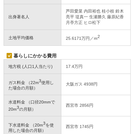
芦田愛菜 内田裕也 桂小枝 鈴木
出身著名人
亮平 堤真一 生瀬勝久 藤原紀香
月亭方正 ヒロ松下
2
土地平均価格
25.6171万円／m
暮らしにかかる費用
地方税 (人口1人当たり)
17.4万円
3
ガス料金 （22m
使用し
大阪ガス 4938円
た場合の月額）
水道料金 （口径20mmで
西宮市 2856円
3
20m
の月額）
3
下水道料金 （20m
を使
西宮市 1745円
用した場合の月額）