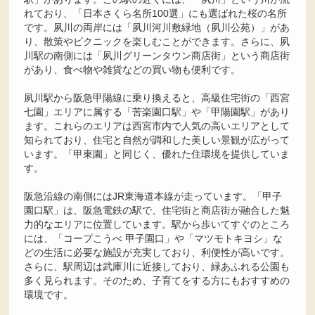
れており、「日本さくら名所100選」にも選ばれた桜の名所
です。夙川の両岸には「夙川河川敷緑地（夙川公苑）」があ
り、散策やピクニックを楽しむことができます。さらに、夙
川駅の南側には「夙川グリーンタウン商店街」という商店街
があり、食べ物や雑貨などの買い物も便利です。
夙川駅から阪急甲陽線に乗り換えると、高級住宅街の「西宮
七園」エリアに属する「苦楽園口駅」や「甲陽園駅」があり
ます。これらのエリアは西宮市内で人気の高いエリアとして
知られており、住宅と自然が調和した美しい景観が広がって
います。「甲東園」と同じく、優れた住環境を提供していま
す。
阪急沿線の南側にはJR東海道本線が走っています。「甲子
園口駅」は、阪急電鉄の駅で、住宅街と商店街が融合した魅
力的なエリアに位置しています。駅から歩いてすぐのところ
には、「コープこうべ 甲子園口」や「マツモトキヨシ」な
どの生活に必要な施設が充実しており、利便性が高いです。
さらに、駅周辺は武庫川に近接しており、緑あふれる公園も
多く見られます。そのため、子育てをする方にもおすすめの
環境です。