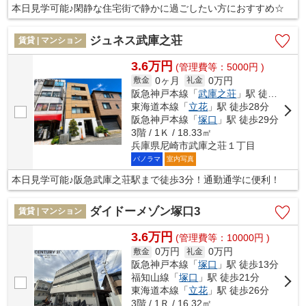
本日見学可能♪閑静な住宅街で静かに過ごしたい方におすすめ☆
ジュネス武庫之荘
賃貸 | マンション
3.6万円
(管理費等：5000円 )
0ヶ月
0万円
敷金
礼金
阪急神戸本線「
武庫之荘
」駅 徒歩3分
東海道本線「
立花
」駅 徒歩28分
阪急神戸本線「
塚口
」駅 徒歩29分
3階 / 1Ｋ / 18.33㎡
兵庫県尼崎市武庫之荘１丁目
パノラマ
室内写真
本日見学可能♪阪急武庫之荘駅まで徒歩3分！通勤通学に便利！
ダイドーメゾン塚口3
賃貸 | マンション
3.6万円
(管理費等：10000円 )
0万円
0万円
敷金
礼金
阪急神戸本線「
塚口
」駅 徒歩13分
福知山線「
塚口
」駅 徒歩21分
東海道本線「
立花
」駅 徒歩26分
3階 / 1Ｒ / 16.32㎡