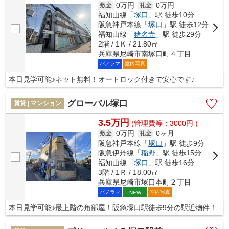
0万円
0万円
敷金
礼金
福知山線「
塚口
」駅 徒歩10分
阪急神戸本線「
塚口
」駅 徒歩12分
福知山線「
猪名寺
」駅 徒歩29分
2階 / 1Ｋ / 21.80㎡
兵庫県尼崎市南塚口町４丁目
パノラマ
室内写真
本日見学可能♪ネット無料！オートロック付きで安心です♪
グローバル塚口
賃貸 | マンション
3.5万円
(管理費等：3000円 )
0万円
0ヶ月
敷金
礼金
阪急神戸本線「
塚口
」駅 徒歩9分
阪急伊丹線「
稲野
」駅 徒歩15分
福知山線「
塚口
」駅 徒歩16分
3階 / 1Ｒ / 18.00㎡
兵庫県尼崎市塚口本町２丁目
パノラマ
室内写真
NEW
本日見学可能♪最上階の角部屋！阪急塚口駅徒歩9分の駅近物件！