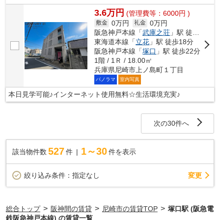
3.6万円
(管理費等：6000円 )
0万円
0万円
敷金
礼金
阪急神戸本線「
武庫之荘
」駅 徒歩13分
東海道本線「
立花
」駅 徒歩18分
阪急神戸本線「
塚口
」駅 徒歩22分
1階 / 1Ｒ / 18.00㎡
兵庫県尼崎市上ノ島町１丁目
パノラマ
室内写真
本日見学可能♪インターネット使用無料☆生活環境充実♪
次の30件へ
527
1～30
該当物件数
件
件を表示
変更
絞り込み条件：
指定なし
>
>
>
総合トップ
阪神間の賃貸
尼崎市の賃貸TOP
塚口駅 (阪急電
鉄阪急神戸本線) の賃貸一覧