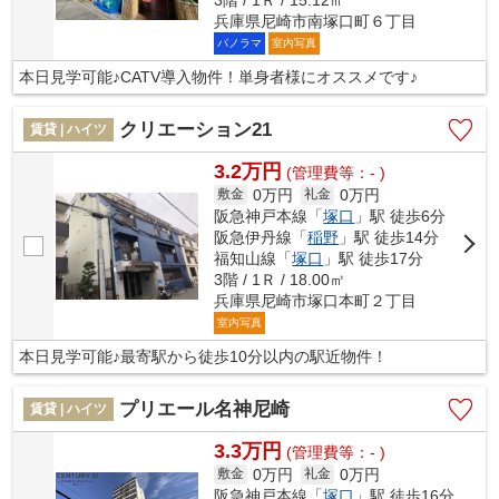
兵庫県尼崎市南塚口町６丁目
パノラマ
室内写真
本日見学可能♪CATV導入物件！単身者様にオススメです♪
クリエーション21
賃貸 | ハイツ
3.2万円
(管理費等：- )
0万円
0万円
敷金
礼金
阪急神戸本線「
塚口
」駅 徒歩6分
阪急伊丹線「
稲野
」駅 徒歩14分
福知山線「
塚口
」駅 徒歩17分
3階 / 1Ｒ / 18.00㎡
兵庫県尼崎市塚口本町２丁目
室内写真
本日見学可能♪最寄駅から徒歩10分以内の駅近物件！
プリエール名神尼崎
賃貸 | ハイツ
3.3万円
(管理費等：- )
0万円
0万円
敷金
礼金
阪急神戸本線「
塚口
」駅 徒歩16分