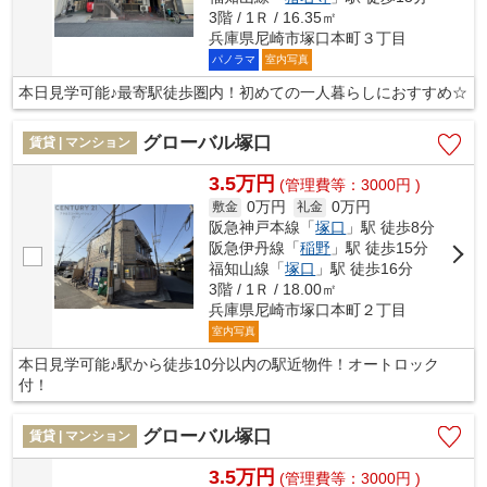
3階 / 1Ｒ / 16.35㎡
兵庫県尼崎市塚口本町３丁目
パノラマ
室内写真
本日見学可能♪最寄駅徒歩圏内！初めての一人暮らしにおすすめ☆
グローバル塚口
賃貸 | マンション
3.5万円
(管理費等：3000円 )
0万円
0万円
敷金
礼金
阪急神戸本線「
塚口
」駅 徒歩8分
阪急伊丹線「
稲野
」駅 徒歩15分
福知山線「
塚口
」駅 徒歩16分
3階 / 1Ｒ / 18.00㎡
兵庫県尼崎市塚口本町２丁目
室内写真
本日見学可能♪駅から徒歩10分以内の駅近物件！オートロック
付！
グローバル塚口
賃貸 | マンション
3.5万円
(管理費等：3000円 )