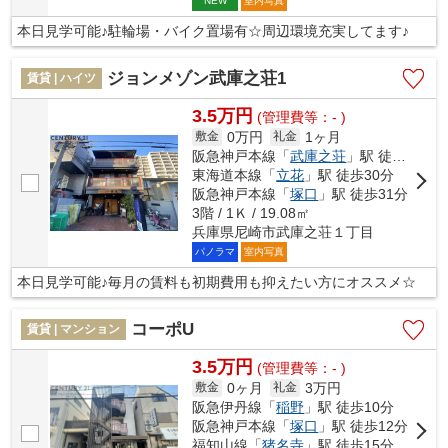
室内写真
NEW
本日見学可能♪駐輪場・バイク置場有☆周辺環境充実してます♪
ジョンメゾン武庫之荘1
賃貸 | ハイツ
3.5万円
(管理費等：- )
0万円
1ヶ月
敷金
礼金
阪急神戸本線「
武庫之荘
」駅 徒歩5分
東海道本線「
立花
」駅 徒歩30分
阪急神戸本線「
塚口
」駅 徒歩31分
3階 / 1Ｋ / 19.08㎡
兵庫県尼崎市武庫之荘１丁目
パノラマ
室内写真
本日見学可能♪毎月の賃料も初期費用も抑えたい方にオススメ☆
コーポU
賃貸 | マンション
3.5万円
(管理費等：- )
0ヶ月
3万円
敷金
礼金
阪急伊丹線「
稲野
」駅 徒歩10分
阪急神戸本線「
塚口
」駅 徒歩12分
福知山線「
猪名寺
」駅 徒歩15分