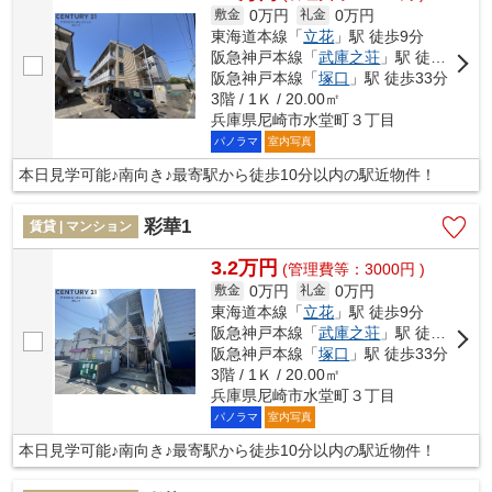
0万円
0万円
敷金
礼金
東海道本線「
立花
」駅 徒歩9分
阪急神戸本線「
武庫之荘
」駅 徒歩18分
阪急神戸本線「
塚口
」駅 徒歩33分
3階 / 1Ｋ / 20.00㎡
兵庫県尼崎市水堂町３丁目
パノラマ
室内写真
本日見学可能♪南向き♪最寄駅から徒歩10分以内の駅近物件！
彩華1
賃貸 | マンション
3.2万円
(管理費等：3000円 )
0万円
0万円
敷金
礼金
東海道本線「
立花
」駅 徒歩9分
阪急神戸本線「
武庫之荘
」駅 徒歩18分
阪急神戸本線「
塚口
」駅 徒歩33分
3階 / 1Ｋ / 20.00㎡
兵庫県尼崎市水堂町３丁目
パノラマ
室内写真
本日見学可能♪南向き♪最寄駅から徒歩10分以内の駅近物件！