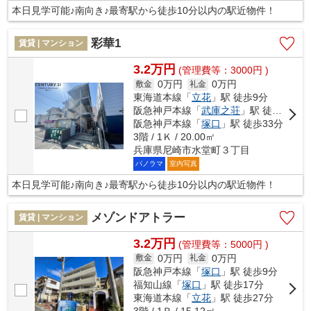
本日見学可能♪南向き♪最寄駅から徒歩10分以内の駅近物件！
彩華1
賃貸 | マンション
3.2万円
(管理費等：3000円 )
0万円
0万円
敷金
礼金
東海道本線「
立花
」駅 徒歩9分
阪急神戸本線「
武庫之荘
」駅 徒歩18分
阪急神戸本線「
塚口
」駅 徒歩33分
3階 / 1Ｋ / 20.00㎡
兵庫県尼崎市水堂町３丁目
パノラマ
室内写真
本日見学可能♪南向き♪最寄駅から徒歩10分以内の駅近物件！
メゾンドアトラー
賃貸 | マンション
3.2万円
(管理費等：5000円 )
0万円
0万円
敷金
礼金
阪急神戸本線「
塚口
」駅 徒歩9分
福知山線「
塚口
」駅 徒歩17分
東海道本線「
立花
」駅 徒歩27分
3階 / 1Ｒ / 15.12㎡