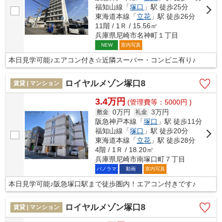
福知山線「
塚口
」駅 徒歩25分
東海道本線「
立花
」駅 徒歩26分
11階 / 1Ｒ / 15.56㎡
兵庫県尼崎市名神町１丁目
室内写真
NEW
本日見学可能♪エアコン付き☆近隣スーパー・コンビニ有り♪
ロイヤルメゾン塚口8
賃貸 | マンション
3.4万円
(管理費等：5000円 )
0万円
3万円
敷金
礼金
阪急神戸本線「
塚口
」駅 徒歩11分
福知山線「
塚口
」駅 徒歩20分
東海道本線「
立花
」駅 徒歩28分
4階 / 1Ｒ / 18.20㎡
兵庫県尼崎市南塚口町７丁目
パノラマ
動画
室内写真
本日見学可能♪阪急塚口駅まで徒歩圏内！エアコン付きです♪
ロイヤルメゾン塚口8
賃貸 | マンション