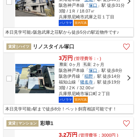
阪急神戸本線「
塚口
」駅 徒歩31分
3階 / 1Ｒ / 18.07㎡
兵庫県尼崎市武庫之荘１丁目
パノラマ
室内写真
本日見学可能♪阪急武庫之荘駅から徒歩5分の駅近物件です♪
リノスタイル塚口
賃貸 | ハイツ
3万円
(管理費等：- )
0ヶ月
2ヶ月
敷金
礼金
阪急神戸本線「
塚口
」駅 徒歩8分
阪急伊丹線「
稲野
」駅 徒歩14分
福知山線「
猪名寺
」駅 徒歩19分
3階 / 2Ｋ / 32.00㎡
兵庫県尼崎市塚口町２丁目
パノラマ
室内写真
本日見学可能♪駅まで徒歩8分！ペット飼育相談可能です！
彩華1
賃貸 | マンション
3.2万円
(管理費等：3000円 )