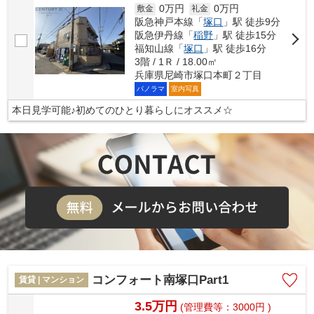
0万円
0万円
敷金
礼金
阪急神戸本線「
塚口
」駅 徒歩9分
阪急伊丹線「
稲野
」駅 徒歩15分
福知山線「
塚口
」駅 徒歩16分
3階 / 1Ｒ / 18.00㎡
兵庫県尼崎市塚口本町２丁目
パノラマ
室内写真
本日見学可能♪初めてのひとり暮らしにオススメ☆
コンフォート南塚口Part1
賃貸 | マンション
3.5万円
(管理費等：3000円 )