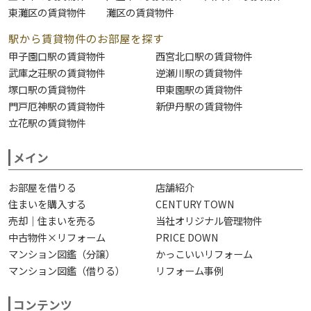
東灘区の賃貸物件
灘区の賃貸物件
駅から賃貸物件のお部屋を探す
甲子園口駅の賃貸物件
西宮北口駅の賃貸物件
武庫之荘駅の賃貸物件
逆瀬川駅の賃貸物件
塚口駅の賃貸物件
甲東園駅の賃貸物件
門戸厄神駅の賃貸物件
新伊丹駅の賃貸物件
立花駅の賃貸物件
メイン
お部屋を借りる
店舗紹介
住まいを購入する
CENTURY TOWN
売却｜住まいを売る
当社オリジナル管理物件
中古物件×リフォーム
PRICE DOWN
マンション図鑑（分譲）
かっこいいリフォーム
マンション図鑑（借りる）
リフォーム事例
コンテンツ