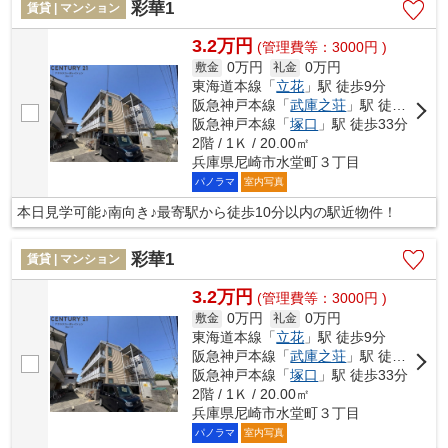
彩華1
賃貸 | マンション
3.2万円
(管理費等：3000円 )
0万円
0万円
敷金
礼金
東海道本線「
立花
」駅 徒歩9分
阪急神戸本線「
武庫之荘
」駅 徒歩18分
阪急神戸本線「
塚口
」駅 徒歩33分
2階 / 1Ｋ / 20.00㎡
兵庫県尼崎市水堂町３丁目
パノラマ
室内写真
本日見学可能♪南向き♪最寄駅から徒歩10分以内の駅近物件！
彩華1
賃貸 | マンション
3.2万円
(管理費等：3000円 )
0万円
0万円
敷金
礼金
東海道本線「
立花
」駅 徒歩9分
阪急神戸本線「
武庫之荘
」駅 徒歩18分
阪急神戸本線「
塚口
」駅 徒歩33分
2階 / 1Ｋ / 20.00㎡
兵庫県尼崎市水堂町３丁目
パノラマ
室内写真