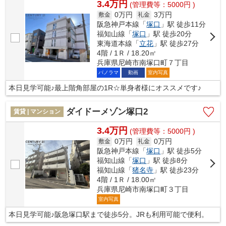
3.4万円
(管理費等：5000円 )
0万円
3万円
敷金
礼金
阪急神戸本線「
塚口
」駅 徒歩11分
福知山線「
塚口
」駅 徒歩20分
東海道本線「
立花
」駅 徒歩27分
4階 / 1Ｒ / 18.20㎡
兵庫県尼崎市南塚口町７丁目
パノラマ
動画
室内写真
本日見学可能♪最上階角部屋の1R☆単身者様にオススメです♪
ダイドーメゾン塚口2
賃貸 | マンション
3.4万円
(管理費等：5000円 )
0万円
0万円
敷金
礼金
阪急神戸本線「
塚口
」駅 徒歩5分
福知山線「
塚口
」駅 徒歩8分
福知山線「
猪名寺
」駅 徒歩23分
4階 / 1Ｒ / 18.00㎡
兵庫県尼崎市南塚口町３丁目
室内写真
本日見学可能♪阪急塚口駅まで徒歩5分。JRも利用可能で便利。