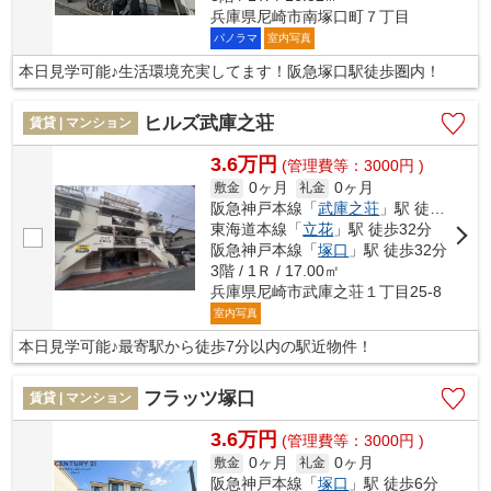
兵庫県尼崎市南塚口町７丁目
パノラマ
室内写真
本日見学可能♪生活環境充実してます！阪急塚口駅徒歩圏内！
ヒルズ武庫之荘
賃貸 | マンション
3.6万円
(管理費等：3000円 )
0ヶ月
0ヶ月
敷金
礼金
阪急神戸本線「
武庫之荘
」駅 徒歩7分
東海道本線「
立花
」駅 徒歩32分
阪急神戸本線「
塚口
」駅 徒歩32分
3階 / 1Ｒ / 17.00㎡
兵庫県尼崎市武庫之荘１丁目25-8
室内写真
本日見学可能♪最寄駅から徒歩7分以内の駅近物件！
フラッツ塚口
賃貸 | マンション
3.6万円
(管理費等：3000円 )
0ヶ月
0ヶ月
敷金
礼金
阪急神戸本線「
塚口
」駅 徒歩6分