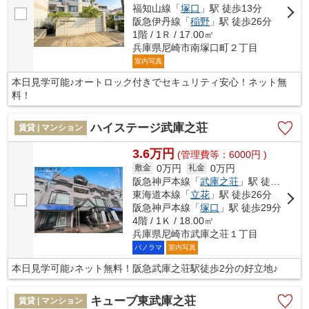
福知山線「
塚口
」駅 徒歩13分
阪急伊丹線「
稲野
」駅 徒歩26分
1階 / 1Ｒ / 17.00㎡
兵庫県尼崎市南塚口町２丁目
室内写真
本日見学可能♪オートロック付きでセキュリティ安心！ネット無
料！
ハイステージ武庫之荘
賃貸 | マンション
3.6万円
(管理費等：6000円 )
0万円
0万円
敷金
礼金
阪急神戸本線「
武庫之荘
」駅 徒歩2分
東海道本線「
立花
」駅 徒歩26分
阪急神戸本線「
塚口
」駅 徒歩29分
4階 / 1Ｋ / 18.00㎡
兵庫県尼崎市武庫之荘１丁目
パノラマ
室内写真
本日見学可能♪ネット無料！阪急武庫之荘駅徒歩2分の好立地♪
キューブ東武庫之荘
賃貸 | マンション