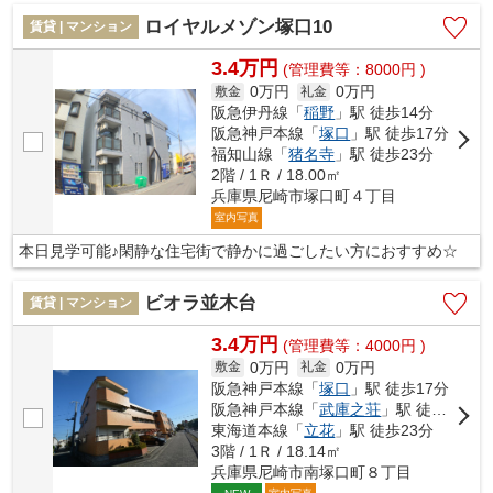
ロイヤルメゾン塚口10
賃貸 | マンション
3.4万円
(管理費等：8000円 )
0万円
0万円
敷金
礼金
阪急伊丹線「
稲野
」駅 徒歩14分
阪急神戸本線「
塚口
」駅 徒歩17分
福知山線「
猪名寺
」駅 徒歩23分
2階 / 1Ｒ / 18.00㎡
兵庫県尼崎市塚口町４丁目
室内写真
本日見学可能♪閑静な住宅街で静かに過ごしたい方におすすめ☆
ビオラ並木台
賃貸 | マンション
3.4万円
(管理費等：4000円 )
0万円
0万円
敷金
礼金
阪急神戸本線「
塚口
」駅 徒歩17分
阪急神戸本線「
武庫之荘
」駅 徒歩19分
東海道本線「
立花
」駅 徒歩23分
3階 / 1Ｒ / 18.14㎡
兵庫県尼崎市南塚口町８丁目