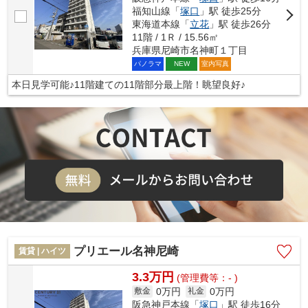
福知山線「
塚口
」駅 徒歩25分
東海道本線「
立花
」駅 徒歩26分
11階 / 1Ｒ / 15.56㎡
兵庫県尼崎市名神町１丁目
パノラマ
室内写真
NEW
本日見学可能♪11階建ての11階部分最上階！眺望良好♪
プリエール名神尼崎
賃貸 | ハイツ
3.3万円
(管理費等：- )
0万円
0万円
敷金
礼金
阪急神戸本線「
塚口
」駅 徒歩16分