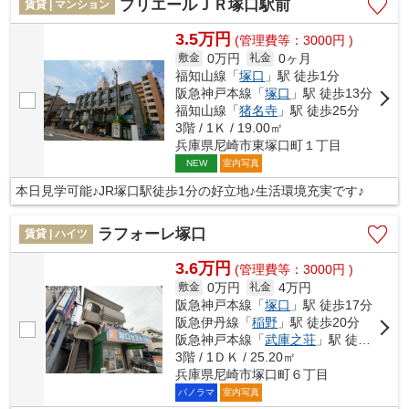
プリエールＪＲ塚口駅前
賃貸 | マンション
3.5万円
(管理費等：3000円 )
0万円
0ヶ月
敷金
礼金
福知山線「
塚口
」駅 徒歩1分
阪急神戸本線「
塚口
」駅 徒歩13分
福知山線「
猪名寺
」駅 徒歩25分
3階 / 1Ｋ / 19.00㎡
兵庫県尼崎市東塚口町１丁目
室内写真
NEW
本日見学可能♪JR塚口駅徒歩1分の好立地♪生活環境充実です♪
ラフォーレ塚口
賃貸 | ハイツ
3.6万円
(管理費等：3000円 )
0万円
4万円
敷金
礼金
阪急神戸本線「
塚口
」駅 徒歩17分
阪急伊丹線「
稲野
」駅 徒歩20分
阪急神戸本線「
武庫之荘
」駅 徒歩22分
3階 / 1ＤＫ / 25.20㎡
兵庫県尼崎市塚口町６丁目
パノラマ
室内写真