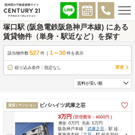
塚口駅 (阪急電鉄阪急神戸本線) にある
賃貸物件（単身・駅近など）を探す
527
1～30
該当物件数
件
件を表示
変更
絞り込み条件：
指定なし
ビバハイツ武庫之荘
賃貸 | マンション
3万円
(管理費等：4000円 )
0万円
5万円
敷金
礼金
阪急神戸本線「
武庫之荘
」駅 徒歩5分
東海道本線「
立花
」駅 徒歩30分