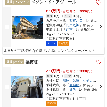
メゾン・ド・アヴニール
賃貸 | マンション
2.9万円
(管理費等：9000円 )
0万円
0万円
敷金
礼金
阪急神戸本線「
西宮北口
」駅 徒歩14分
阪急今津線「
門戸厄神
」駅 徒歩18分
東海道本線「
西宮
」駅 徒歩21分
3階 / 1Ｒ / 16.69㎡
兵庫県西宮市広田町
パノラマ
室内写真
本日見学可能♪静かな住環境♪近隣にコンビニやスーパーあり！
福徳荘
賃貸 | ハイツ
2.9万円
(管理費等：3000円 )
0万円
0万円
敷金
礼金
阪神本線「
鳴尾・武庫川女子大前
」駅 
阪神武庫川線「
東鳴尾
」駅 徒歩12分
阪神武庫川線「
洲先
」駅 徒歩18分
2階 / 1Ｋ / 18.00㎡
兵庫県西宮市鳴尾町１丁目
室内写真