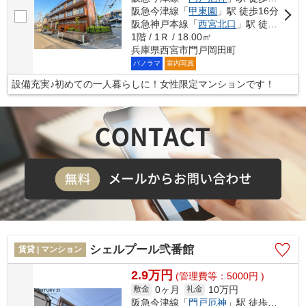
阪急今津線「
甲東園
」駅 徒歩16分
阪急神戸本線「
西宮北口
」駅 徒歩21分
1階 / 1Ｒ / 18.00㎡
兵庫県西宮市門戸岡田町
パノラマ
室内写真
設備充実♪初めての一人暮らしに！女性限定マンションです！
シェルプール弐番館
賃貸 | マンション
2.9万円
(管理費等：5000円 )
0ヶ月
10万円
敷金
礼金
阪急今津線「
門戸厄神
」駅 徒歩6分