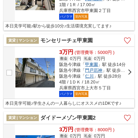
1階 / 1Ｒ / 17.00㎡
兵庫県西宮市甲東園２丁目
パノラマ
室内写真
本日見学可能♪駅から徒歩10分♪生活環境充実してます♪
モンセリーチェ甲東園
賃貸 | マンション
3万円
(管理費等：5000円 )
0万円
0万円
敷金
礼金
阪急今津線「
甲東園
」駅 徒歩14分
阪急今津線「
門戸厄神
」駅 徒歩18分
阪急今津線「
仁川
」駅 徒歩28分
4階 / 1ＤＫ / 18.20㎡
兵庫県西宮市上大市５丁目
パノラマ
室内写真
本日見学可能♪学生さんの一人暮らしにオススメの1DKです♪
ダイドーメゾン甲東園2
賃貸 | マンション
3万円
(管理費等：8000円 )
0万円
0万円
敷金
礼金