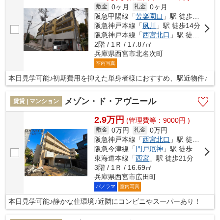
0ヶ月
0ヶ月
敷金
礼金
阪急甲陽線「
苦楽園口
」駅 徒歩4分
阪急神戸本線「
夙川
」駅 徒歩14分
阪急神戸本線「
西宮北口
」駅 徒歩37分
2階 / 1Ｒ / 17.87㎡
兵庫県西宮市北名次町
室内写真
本日見学可能♪初期費用を抑えた単身者様におすすめ、駅近物件♪
メゾン・ド・アヴニール
賃貸 | マンション
2.9万円
(管理費等：9000円 )
0万円
0万円
敷金
礼金
阪急神戸本線「
西宮北口
」駅 徒歩14分
阪急今津線「
門戸厄神
」駅 徒歩18分
東海道本線「
西宮
」駅 徒歩21分
3階 / 1Ｒ / 16.69㎡
兵庫県西宮市広田町
パノラマ
室内写真
本日見学可能♪静かな住環境♪近隣にコンビニやスーパーあり！