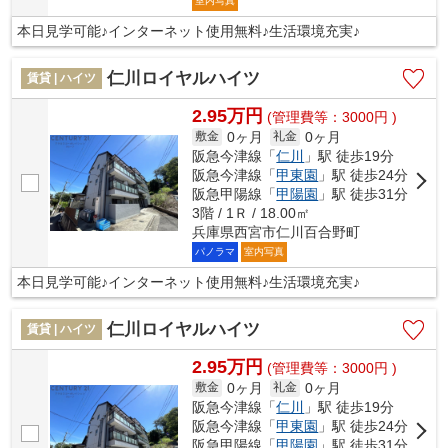
室内写真
本日見学可能♪インターネット使用無料♪生活環境充実♪
仁川ロイヤルハイツ
賃貸 | ハイツ
2.95万円
(管理費等：3000円 )
0ヶ月
0ヶ月
敷金
礼金
阪急今津線「
仁川
」駅 徒歩19分
阪急今津線「
甲東園
」駅 徒歩24分
阪急甲陽線「
甲陽園
」駅 徒歩31分
3階 / 1Ｒ / 18.00㎡
兵庫県西宮市仁川百合野町
パノラマ
室内写真
本日見学可能♪インターネット使用無料♪生活環境充実♪
仁川ロイヤルハイツ
賃貸 | ハイツ
2.95万円
(管理費等：3000円 )
0ヶ月
0ヶ月
敷金
礼金
阪急今津線「
仁川
」駅 徒歩19分
阪急今津線「
甲東園
」駅 徒歩24分
阪急甲陽線「
甲陽園
」駅 徒歩31分