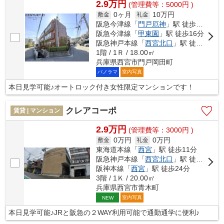
2.9万円
(管理費等：5000円 )
0ヶ月
10万円
敷金
礼金
阪急今津線「
門戸厄神
」駅 徒歩6分
阪急今津線「
甲東園
」駅 徒歩16分
阪急神戸本線「
西宮北口
」駅 徒歩21分
1階 / 1Ｒ / 18.00㎡
兵庫県西宮市門戸岡田町
パノラマ
室内写真
本日見学可能♪オートロック付き女性限定マンションです！
クレアコーポ
賃貸 | マンション
2.9万円
(管理費等：3000円 )
0万円
0万円
敷金
礼金
東海道本線「
西宮
」駅 徒歩11分
阪急神戸本線「
西宮北口
」駅 徒歩13分
阪神本線「
西宮
」駅 徒歩24分
3階 / 1Ｋ / 20.00㎡
兵庫県西宮市青木町
室内写真
NEW
本日見学可能♪JRと阪急の２WAY利用可能で通勤通学に便利♪