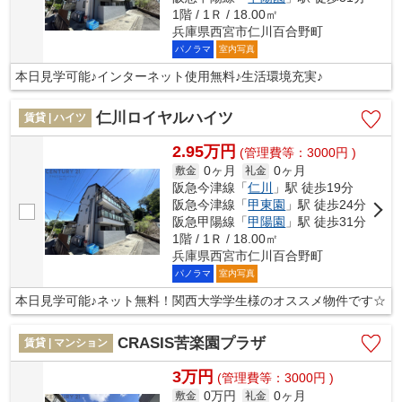
1階 / 1Ｒ / 18.00㎡
兵庫県西宮市仁川百合野町
パノラマ
室内写真
本日見学可能♪インターネット使用無料♪生活環境充実♪
仁川ロイヤルハイツ
賃貸 | ハイツ
2.95万円
(管理費等：3000円 )
0ヶ月
0ヶ月
敷金
礼金
阪急今津線「
仁川
」駅 徒歩19分
阪急今津線「
甲東園
」駅 徒歩24分
阪急甲陽線「
甲陽園
」駅 徒歩31分
1階 / 1Ｒ / 18.00㎡
兵庫県西宮市仁川百合野町
パノラマ
室内写真
本日見学可能♪ネット無料！関西大学学生様のオススメ物件です☆
CRASIS苦楽園プラザ
賃貸 | マンション
3万円
(管理費等：3000円 )
0万円
0ヶ月
敷金
礼金