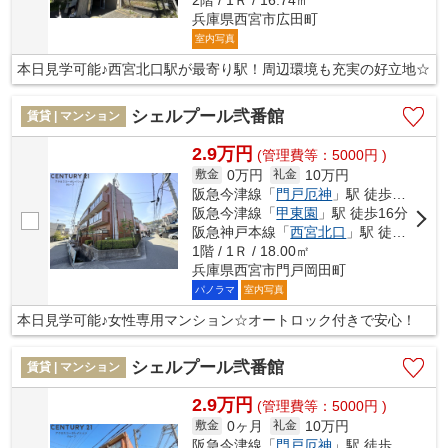
兵庫県西宮市広田町
室内写真
本日見学可能♪西宮北口駅が最寄り駅！周辺環境も充実の好立地☆
シェルプール弐番館
賃貸 | マンション
2.9万円
(管理費等：5000円 )
0万円
10万円
敷金
礼金
阪急今津線「
門戸厄神
」駅 徒歩6分
阪急今津線「
甲東園
」駅 徒歩16分
阪急神戸本線「
西宮北口
」駅 徒歩21分
1階 / 1Ｒ / 18.00㎡
兵庫県西宮市門戸岡田町
パノラマ
室内写真
本日見学可能♪女性専用マンション☆オートロック付きで安心！
シェルプール弐番館
賃貸 | マンション
2.9万円
(管理費等：5000円 )
0ヶ月
10万円
敷金
礼金
阪急今津線「
門戸厄神
」駅 徒歩6分