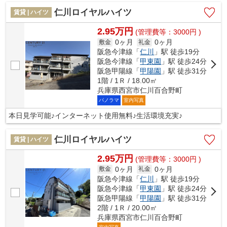
仁川ロイヤルハイツ
賃貸 | ハイツ
2.95万円
(管理費等：3000円 )
0ヶ月
0ヶ月
敷金
礼金
阪急今津線「
仁川
」駅 徒歩19分
阪急今津線「
甲東園
」駅 徒歩24分
阪急甲陽線「
甲陽園
」駅 徒歩31分
1階 / 1Ｒ / 18.00㎡
兵庫県西宮市仁川百合野町
パノラマ
室内写真
本日見学可能♪インターネット使用無料♪生活環境充実♪
仁川ロイヤルハイツ
賃貸 | ハイツ
2.95万円
(管理費等：3000円 )
0ヶ月
0ヶ月
敷金
礼金
阪急今津線「
仁川
」駅 徒歩19分
阪急今津線「
甲東園
」駅 徒歩24分
阪急甲陽線「
甲陽園
」駅 徒歩31分
2階 / 1Ｒ / 20.00㎡
兵庫県西宮市仁川百合野町