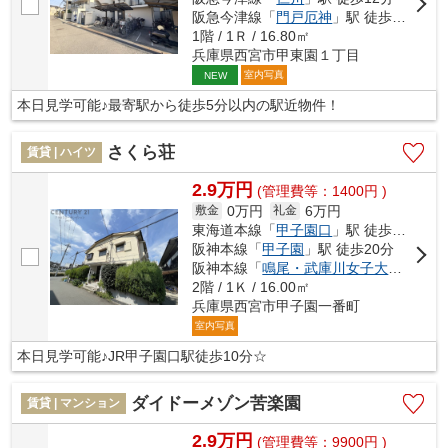
阪急今津線「
門戸厄神
」駅 徒歩17分
1階 / 1Ｒ / 16.80㎡
兵庫県西宮市甲東園１丁目
室内写真
NEW
本日見学可能♪最寄駅から徒歩5分以内の駅近物件！
さくら荘
賃貸 | ハイツ
2.9万円
(管理費等：1400円 )
0万円
6万円
敷金
礼金
東海道本線「
甲子園口
」駅 徒歩10分
阪神本線「
甲子園
」駅 徒歩20分
阪神本線「
鳴尾・武庫川女子大前
」駅 徒
2階 / 1Ｋ / 16.00㎡
兵庫県西宮市甲子園一番町
室内写真
本日見学可能♪JR甲子園口駅徒歩10分☆
ダイドーメゾン苦楽園
賃貸 | マンション
2.9万円
(管理費等：9900円 )