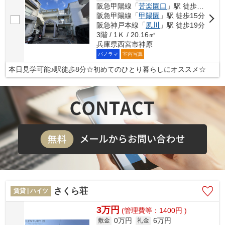
阪急甲陽線「
苦楽園口
」駅 徒歩8分
阪急甲陽線「
甲陽園
」駅 徒歩15分
阪急神戸本線「
夙川
」駅 徒歩19分
3階 / 1Ｋ / 20.16㎡
兵庫県西宮市神原
パノラマ
室内写真
本日見学可能♪駅徒歩8分☆初めてのひとり暮らしにオススメ☆
さくら荘
賃貸 | ハイツ
3万円
(管理費等：1400円 )
0万円
6万円
敷金
礼金