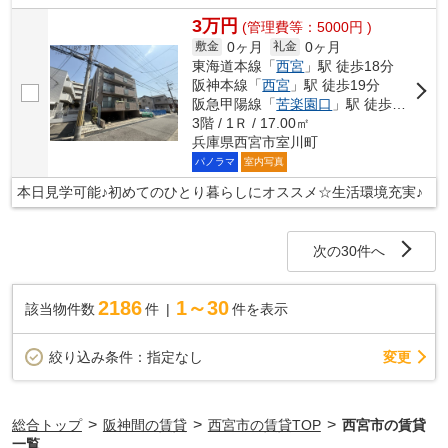
3万円
(管理費等：5000円 )
0ヶ月
0ヶ月
敷金
礼金
東海道本線「
西宮
」駅 徒歩18分
阪神本線「
西宮
」駅 徒歩19分
阪急甲陽線「
苦楽園口
」駅 徒歩20分
3階 / 1Ｒ / 17.00㎡
兵庫県西宮市室川町
パノラマ
室内写真
本日見学可能♪初めてのひとり暮らしにオススメ☆生活環境充実♪
次の30件へ
2186
1～30
該当物件数
件
件を表示
変更
絞り込み条件：
指定なし
>
>
>
総合トップ
阪神間の賃貸
西宮市の賃貸TOP
西宮市の賃貸
一覧