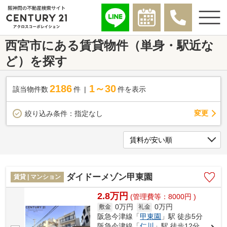
西宮市にある賃貸物件（単身・駅近な
ど）を探す
2186
1～30
該当物件数
件
件を表示
変更
絞り込み条件：
指定なし
ダイドーメゾン甲東園
賃貸 | マンション
2.8万円
(管理費等：8000円 )
0万円
0万円
敷金
礼金
阪急今津線「
甲東園
」駅 徒歩5分
阪急今津線「
仁川
」駅 徒歩12分