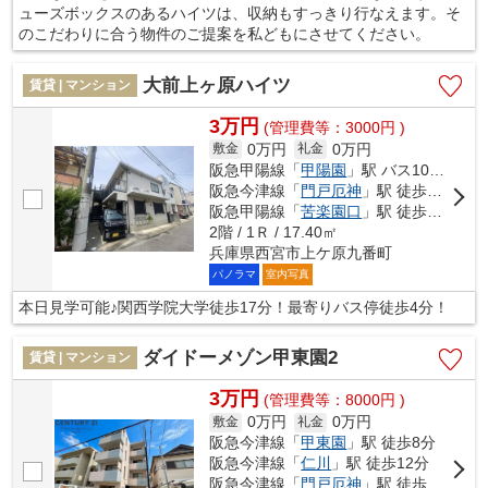
ューズボックスのあるハイツは、収納もすっきり行なえます。そ
のこだわりに合う物件のご提案を私どもにさせてください。
大前上ヶ原ハイツ
賃貸 | マンション
3万円
(管理費等：3000円 )
0万円
0万円
敷金
礼金
阪急甲陽線「
甲陽園
」駅 バス10分 「上ヶ原南口」 停歩4分
阪急今津線「
門戸厄神
」駅 徒歩33分
阪急甲陽線「
苦楽園口
」駅 徒歩33分
2階 / 1Ｒ / 17.40㎡
兵庫県西宮市上ケ原九番町
パノラマ
室内写真
本日見学可能♪関西学院大学徒歩17分！最寄りバス停徒歩4分！
ダイドーメゾン甲東園2
賃貸 | マンション
3万円
(管理費等：8000円 )
0万円
0万円
敷金
礼金
阪急今津線「
甲東園
」駅 徒歩8分
阪急今津線「
仁川
」駅 徒歩12分
阪急今津線「
門戸厄神
」駅 徒歩20分