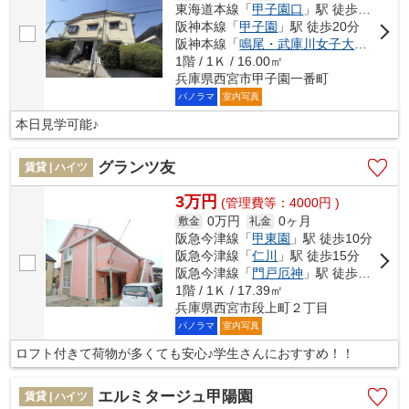
東海道本線「
甲子園口
」駅 徒歩11分
阪神本線「
甲子園
」駅 徒歩20分
阪神本線「
鳴尾・武庫川女子大前
」駅 徒
1階 / 1Ｋ / 16.00㎡
兵庫県西宮市甲子園一番町
パノラマ
室内写真
本日見学可能♪
グランツ友
賃貸 | ハイツ
3万円
(管理費等：4000円 )
0万円
0ヶ月
敷金
礼金
阪急今津線「
甲東園
」駅 徒歩10分
阪急今津線「
仁川
」駅 徒歩15分
阪急今津線「
門戸厄神
」駅 徒歩21分
1階 / 1Ｋ / 17.39㎡
兵庫県西宮市段上町２丁目
パノラマ
室内写真
ロフト付きて荷物が多くても安心♪学生さんにおすすめ！！
エルミタージュ甲陽園
賃貸 | ハイツ