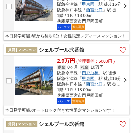
阪急今津線「
甲東園
」駅 徒歩16分
阪急神戸本線「
西宮北口
」駅 徒歩21分
1階 / 1Ｋ / 18.00㎡
兵庫県西宮市門戸岡田町
パノラマ
室内写真
本日見学可能♪駅から徒歩6分！女性限定レディースマンション！
シェルプール弐番館
賃貸 | マンション
2.9万円
(管理費等：5000円 )
0ヶ月
10万円
敷金
礼金
阪急今津線「
門戸厄神
」駅 徒歩6分
阪急今津線「
甲東園
」駅 徒歩16分
阪急神戸本線「
西宮北口
」駅 徒歩22分
1階 / 1Ｒ / 18.00㎡
兵庫県西宮市門戸岡田町
パノラマ
室内写真
本日見学可能♪オートロック付き女性限定マンションです！
シェルプール弐番館
賃貸 | マンション