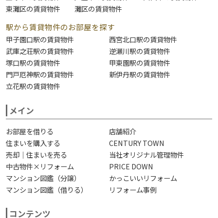
東灘区の賃貸物件
灘区の賃貸物件
駅から賃貸物件のお部屋を探す
甲子園口駅の賃貸物件
西宮北口駅の賃貸物件
武庫之荘駅の賃貸物件
逆瀬川駅の賃貸物件
塚口駅の賃貸物件
甲東園駅の賃貸物件
門戸厄神駅の賃貸物件
新伊丹駅の賃貸物件
立花駅の賃貸物件
メイン
お部屋を借りる
店舗紹介
住まいを購入する
CENTURY TOWN
売却｜住まいを売る
当社オリジナル管理物件
中古物件×リフォーム
PRICE DOWN
マンション図鑑（分譲）
かっこいいリフォーム
マンション図鑑（借りる）
リフォーム事例
コンテンツ