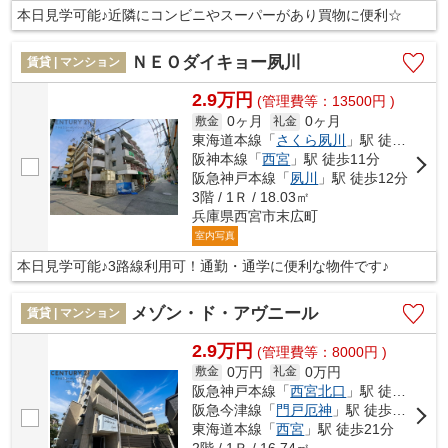
本日見学可能♪近隣にコンビニやスーパーがあり買物に便利☆
ＮＥＯダイキョー夙川
賃貸 | マンション
2.9万円
(管理費等：13500円 )
0ヶ月
0ヶ月
敷金
礼金
東海道本線「
さくら夙川
」駅 徒歩11分
阪神本線「
西宮
」駅 徒歩11分
阪急神戸本線「
夙川
」駅 徒歩12分
3階 / 1Ｒ / 18.03㎡
兵庫県西宮市末広町
室内写真
本日見学可能♪3路線利用可！通勤・通学に便利な物件です♪
メゾン・ド・アヴニール
賃貸 | マンション
2.9万円
(管理費等：8000円 )
0万円
0万円
敷金
礼金
阪急神戸本線「
西宮北口
」駅 徒歩14分
阪急今津線「
門戸厄神
」駅 徒歩18分
東海道本線「
西宮
」駅 徒歩21分
2階 / 1Ｒ / 16.74㎡