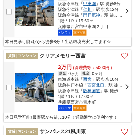
阪急今津線「
甲東園
」駅 徒歩8分
阪急今津線「
仁川
」駅 徒歩12分
阪急今津線「
門戸厄神
」駅 徒歩20分
1階 / 1Ｒ / 15.60㎡
兵庫県西宮市甲東園２丁目
パノラマ
室内写真
本日見学可能♪駅から徒歩8分！生活環境充実してます☆
クリアメモリー西宮
賃貸 | マンション
3万円
(管理費等：5000円 )
0ヶ月
0ヶ月
敷金
礼金
東海道本線「
西宮
」駅 徒歩10分
阪急神戸本線「
西宮北口
」駅 徒歩14分
阪急今津線「
阪神国道
」駅 徒歩20分
1階 / 1Ｋ / 17.00㎡
兵庫県西宮市青木町
パノラマ
室内写真
本日見学可能♪最寄駅から徒歩10分！通勤通学に便利です！
サンパレス21夙川東
賃貸 | マンション