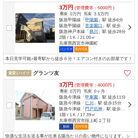
3万円
(管理費等：5000円 )
0万円
3.5万円
敷金
礼金
阪急甲陽線「
甲陽園
」駅 徒歩6分
阪急甲陽線「
苦楽園口
」駅 徒歩17分
阪急神戸本線「
夙川
」駅 徒歩28分
2階 / 1Ｋ / 21.00㎡
兵庫県西宮市神園町
パノラマ
室内写真
本日見学可能♪最寄駅から徒歩６分！エアコン付きのお部屋です！
グランツ友
賃貸 | ハイツ
3万円
(管理費等：4000円 )
0万円
0ヶ月
敷金
礼金
阪急今津線「
甲東園
」駅 徒歩11分
阪急今津線「
仁川
」駅 徒歩15分
阪急今津線「
門戸厄神
」駅 徒歩21分
1階 / 1Ｋ / 17.39㎡
兵庫県西宮市段上町２丁目
動画
室内写真
快適な生活を送る事が出来る陽当たりの良い物件になります。シ