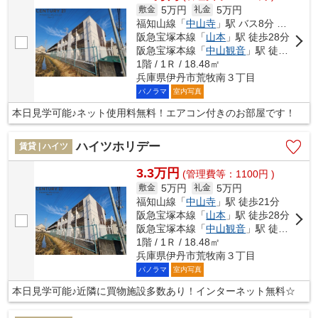
5万円
5万円
敷金
礼金
福知山線「
中山寺
」駅 バス8分 「桑田（兵庫県）」 停歩5分
阪急宝塚本線「
山本
」駅 徒歩28分
阪急宝塚本線「
中山観音
」駅 徒歩29分
1階 / 1Ｒ / 18.48㎡
兵庫県伊丹市荒牧南３丁目
パノラマ
室内写真
本日見学可能♪ネット使用料無料！エアコン付きのお部屋です！
ハイツホリデー
賃貸 | ハイツ
3.3万円
(管理費等：1100円 )
5万円
5万円
敷金
礼金
福知山線「
中山寺
」駅 徒歩21分
阪急宝塚本線「
山本
」駅 徒歩28分
阪急宝塚本線「
中山観音
」駅 徒歩29分
1階 / 1Ｒ / 18.48㎡
兵庫県伊丹市荒牧南３丁目
パノラマ
室内写真
本日見学可能♪近隣に買物施設多数あり！インターネット無料☆