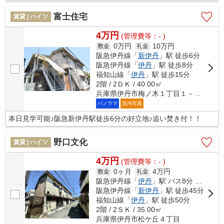
富士住宅
賃貸 | ハイツ
4万円
(管理費等：- )
0万円
10万円
敷金
礼金
阪急伊丹線「
新伊丹
」駅 徒歩6分
阪急伊丹線「
伊丹
」駅 徒歩8分
福知山線「
伊丹
」駅 徒歩15分
2階 / 2ＤＫ / 40.00㎡
兵庫県伊丹市梅ノ木１丁目１－１４
パノラマ
室内写真
本日見学可能♪阪急新伊丹駅徒歩6分の好立地♪追い焚き付！！
野口文化
賃貸 | ハイツ
4万円
(管理費等：- )
0ヶ月
4万円
敷金
礼金
阪急伊丹線「
伊丹
」駅 バス8分 「松ヶ丘」 停歩7分
阪急伊丹線「
新伊丹
」駅 徒歩45分
福知山線「
伊丹
」駅 徒歩50分
2階 / 2ＳＫ / 35.00㎡
兵庫県伊丹市松ケ丘４丁目