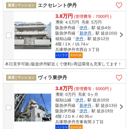
エクセレント伊丹
賃貸 | マンション
3.8万円
(管理費等：7000円 )
4.5万円
5万円
敷金
礼金
阪急伊丹線「
伊丹
」駅 徒歩4分
阪急伊丹線「
新伊丹
」駅 徒歩10分
福知山線「
伊丹
」駅 徒歩12分
4階 / 1Ｋ / 16.74㎡
兵庫県伊丹市西台３丁目
パノラマ
室内写真
本日見学可能♪阪急伊丹駅近くで便利♪周辺環境も充実してます！
ヴィラ東伊丹
賃貸 | マンション
3.8万円
(管理費等：5000円 )
0万円
0ヶ月
敷金
礼金
福知山線「
伊丹
」駅 徒歩10分
阪急伊丹線「
新伊丹
」駅 徒歩13分
阪急伊丹線「
伊丹
」駅 徒歩19分
4階 / 2ＤＫ / 40.95㎡
兵庫県伊丹市東有岡３丁目
パノラマ
室内写真