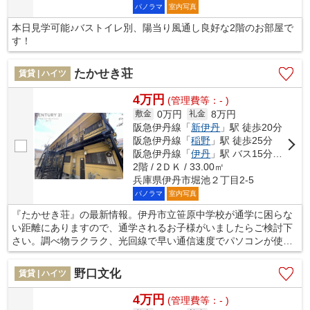
パノラマ
室内写真
本日見学可能♪バストイレ別、陽当り風通し良好な2階のお部屋で
す！
たかせき荘
賃貸 | ハイツ
4万円
(管理費等：- )
0万円
8万円
敷金
礼金
阪急伊丹線「
新伊丹
」駅 徒歩20分
阪急伊丹線「
稲野
」駅 徒歩25分
阪急伊丹線「
伊丹
」駅 バス15分 「バス」 停歩5分
2階 / 2ＤＫ / 33.00㎡
兵庫県伊丹市堀池２丁目2-5
パノラマ
室内写真
『たかせき荘』の最新情報。伊丹市立笹原中学校が通学に困らな
い距離にありますので、通学されるお子様がいましたらご検討下
さい。調べ物ラクラク、光回線で早い通信速度でパソコンが使用
できます。長い目で見てもメリットの大きい、管理費と共益費が
無料のお部屋。物件を借りる際はランニングコストを抑えるのが
野口文化
賃貸 | ハイツ
ポイント。家賃4万円はおすすめです。バス停徒歩3分以内なので
時間を有効に使うことができます。家具なども配置しやすい、フ
4万円
(管理費等：- )
ローリングのハイツとなっています。センチュリー21アクロスコ