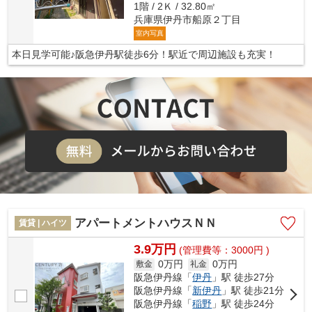
1階 / 2Ｋ / 32.80㎡
兵庫県伊丹市船原２丁目
室内写真
本日見学可能♪阪急伊丹駅徒歩6分！駅近で周辺施設も充実！
アパートメントハウスＮＮ
賃貸 | ハイツ
3.9万円
(管理費等：3000円 )
0万円
0万円
敷金
礼金
阪急伊丹線「
伊丹
」駅 徒歩27分
阪急伊丹線「
新伊丹
」駅 徒歩21分
阪急伊丹線「
稲野
」駅 徒歩24分