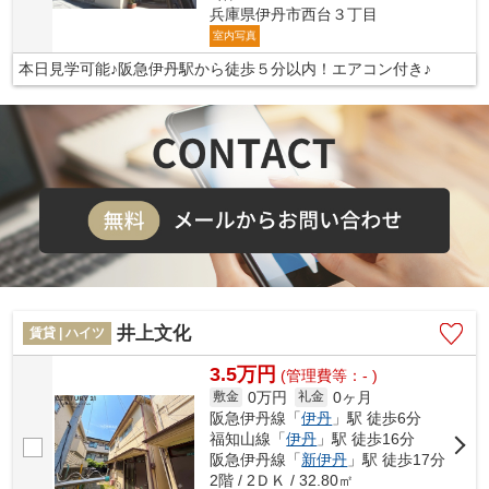
兵庫県伊丹市西台３丁目
室内写真
本日見学可能♪阪急伊丹駅から徒歩５分以内！エアコン付き♪
井上文化
賃貸 | ハイツ
3.5万円
(管理費等：- )
0万円
0ヶ月
敷金
礼金
阪急伊丹線「
伊丹
」駅 徒歩6分
福知山線「
伊丹
」駅 徒歩16分
阪急伊丹線「
新伊丹
」駅 徒歩17分
2階 / 2ＤＫ / 32.80㎡