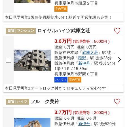
兵庫県伊丹市船原２丁目
室内写真
本日見学可能♪阪急伊丹駅徒歩6分！駅近で周辺施設も充実！
ロイヤルハイツ武庫之荘
賃貸 | マンション
3.6万円
(管理費等：5000円 )
0万円
0万円
敷金
礼金
阪急神戸本線「
武庫之荘
」駅 徒歩20分
阪急伊丹線「
稲野
」駅 徒歩28分
阪急伊丹線「
新伊丹
」駅 徒歩34分
1階 / 1Ｒ / 15.39㎡
兵庫県伊丹市野間６丁目
パノラマ
室内写真
本日見学可能♪オートロック付きでセキュリティ安心です！
フル—ク美鈴
賃貸 | ハイツ
3.7万円
(管理費等：3000円 )
0ヶ月
0ヶ月
敷金
礼金
阪急伊丹線「
新伊丹
」駅 徒歩20分