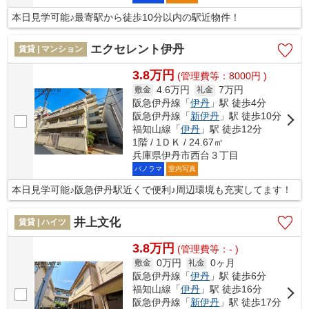
本日見学可能♪最寄駅から徒歩10分以内の駅近物件！
エクセレント伊丹
賃貸 | マンション
3.8万円
(管理費等：8000円 )
4.6万円
7万円
敷金
礼金
阪急伊丹線「
伊丹
」駅 徒歩4分
阪急伊丹線「
新伊丹
」駅 徒歩10分
福知山線「
伊丹
」駅 徒歩12分
1階 / 1ＤＫ / 24.67㎡
兵庫県伊丹市西台３丁目
パノラマ
室内写真
本日見学可能♪阪急伊丹駅近くで便利♪周辺環境も充実してます！
井上文化
賃貸 | ハイツ
3.8万円
(管理費等：- )
0万円
0ヶ月
敷金
礼金
阪急伊丹線「
伊丹
」駅 徒歩6分
福知山線「
伊丹
」駅 徒歩16分
阪急伊丹線「
新伊丹
」駅 徒歩17分