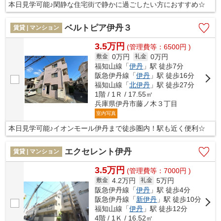
本日見学可能♪閑静な住宅街で静かに過ごしたい方におすすめ☆
ベルトピア伊丹３
賃貸 | マンション
3.5万円
(管理費等：6500円 )
0万円
0万円
敷金
礼金
福知山線「
伊丹
」駅 徒歩7分
阪急伊丹線「
伊丹
」駅 徒歩16分
福知山線「
北伊丹
」駅 徒歩27分
1階 / 1Ｒ / 17.55㎡
兵庫県伊丹市藤ノ木３丁目
室内写真
本日見学可能♪イオンモール伊丹まで徒歩圏内！駅も近く便利☆
エクセレント伊丹
賃貸 | マンション
3.5万円
(管理費等：7000円 )
4.2万円
5万円
敷金
礼金
阪急伊丹線「
伊丹
」駅 徒歩4分
阪急伊丹線「
新伊丹
」駅 徒歩10分
福知山線「
伊丹
」駅 徒歩12分
4階 / 1Ｋ / 16.52㎡