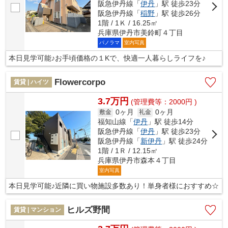
阪急伊丹線「
伊丹
」駅 徒歩23分
阪急伊丹線「
稲野
」駅 徒歩26分
1階 / 1Ｋ / 16.25㎡
兵庫県伊丹市美鈴町４丁目
パノラマ
室内写真
本日見学可能♪お手頃価格の１Kで、快適一人暮らしライフを♪
Flowercorpo
賃貸 | ハイツ
3.7万円
(管理費等：2000円 )
0ヶ月
0ヶ月
敷金
礼金
福知山線「
伊丹
」駅 徒歩14分
阪急伊丹線「
伊丹
」駅 徒歩23分
阪急伊丹線「
新伊丹
」駅 徒歩24分
1階 / 1Ｒ / 12.15㎡
兵庫県伊丹市森本４丁目
室内写真
本日見学可能♪近隣に買い物施設多数あり！単身者様におすすめ☆
ヒルズ野間
賃貸 | マンション