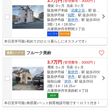
3.7万円
(管理費等：3000円 )
0ヶ月
0ヶ月
敷金
礼金
阪急神戸本線「
武庫之荘
」駅 徒歩27分
阪急伊丹線「
稲野
」駅 徒歩28分
阪急伊丹線「
新伊丹
」駅 徒歩30分
3階 / 1Ｋ / 18.00㎡
兵庫県伊丹市野間３丁目
パノラマ
室内写真
本日見学可能♪初めてのひとり暮らしにオススメです♪
フルーク美鈴
賃貸 | ハイツ
3.7万円
(管理費等：3000円 )
0ヶ月
0ヶ月
敷金
礼金
阪急伊丹線「
新伊丹
」駅 徒歩20分
阪急伊丹線「
伊丹
」駅 徒歩22分
福知山線「
伊丹
」駅 徒歩25分
2階 / 1Ｋ / 16.25㎡
兵庫県伊丹市美鈴町４丁目
NEW
本日見学可能♪角部屋♪ペット飼育相談可能です！ロフト付き！