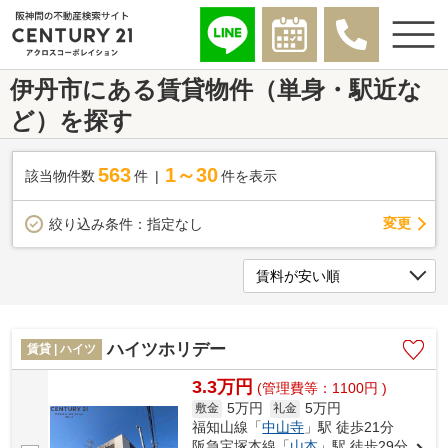
伊丹市にある賃貸物件（単身・駅近な
ど）を探す
563
1～30
該当物件数
件
件を表示
変更
絞り込み条件：
指定なし
ハイツホリデー
賃貸 | ハイツ
3.3万円
(管理費等：1100円 )
5万円
5万円
敷金
礼金
福知山線「
中山寺
」駅 徒歩21分
阪急宝塚本線「
山本
」駅 徒歩29分