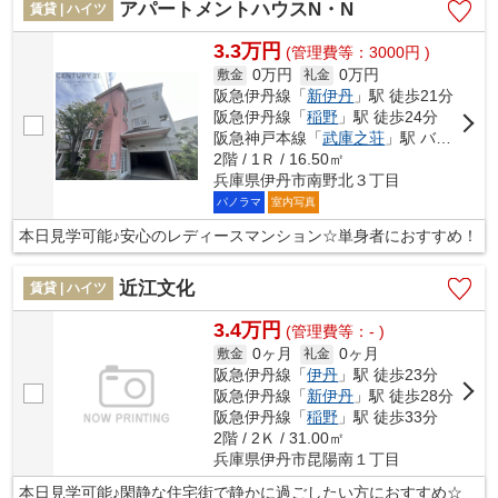
アパートメントハウスN・N
賃貸 | ハイツ
3.3万円
(管理費等：3000円 )
0万円
0万円
敷金
礼金
阪急伊丹線「
新伊丹
」駅 徒歩21分
阪急伊丹線「
稲野
」駅 徒歩24分
阪急神戸本線「
武庫之荘
」駅 バス9分 「野間西」 停歩14分車10分 2.0km
2階 / 1Ｒ / 16.50㎡
兵庫県伊丹市南野北３丁目
パノラマ
室内写真
本日見学可能♪安心のレディースマンション☆単身者におすすめ！
近江文化
賃貸 | ハイツ
3.4万円
(管理費等：- )
0ヶ月
0ヶ月
敷金
礼金
阪急伊丹線「
伊丹
」駅 徒歩23分
阪急伊丹線「
新伊丹
」駅 徒歩28分
阪急伊丹線「
稲野
」駅 徒歩33分
2階 / 2Ｋ / 31.00㎡
兵庫県伊丹市昆陽南１丁目
本日見学可能♪閑静な住宅街で静かに過ごしたい方におすすめ☆