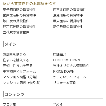
駅から賃貸物件のお部屋を探す
甲子園口駅の賃貸物件
西宮北口駅の賃貸物件
武庫之荘駅の賃貸物件
逆瀬川駅の賃貸物件
塚口駅の賃貸物件
甲東園駅の賃貸物件
門戸厄神駅の賃貸物件
新伊丹駅の賃貸物件
立花駅の賃貸物件
メイン
お部屋を借りる
店舗紹介
住まいを購入する
CENTURY TOWN
売却｜住まいを売る
当社オリジナル管理物件
中古物件×リフォーム
PRICE DOWN
マンション図鑑（分譲）
かっこいいリフォーム
マンション図鑑（借りる）
リフォーム事例
コンテンツ
ブログ集
TVCM