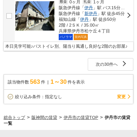
0ヶ月
1ヶ月
敷金
礼金
ーポレイション伊丹店から快適な生活を探してみませんか。物件
阪急伊丹線「
伊丹
」駅 バス15分 「松ケ丘（兵庫県）」 停歩5分
に関するお問い合わせやご要望はこちらからご連絡ください。
阪急伊丹線「
新伊丹
」駅 徒歩45分
福知山線「
伊丹
」駅 徒歩50分
2階 / 2ＳＫ / 35.00㎡
兵庫県伊丹市松ケ丘４丁目
パノラマ
室内写真
本日見学可能♪バストイレ別、陽当り風通し良好な2階のお部屋♪
次の30件へ
563
1～30
該当物件数
件
件を表示
変更
絞り込み条件：
指定なし
>
>
>
総合トップ
阪神間の賃貸
伊丹市の賃貸TOP
伊丹市の賃貸
一覧