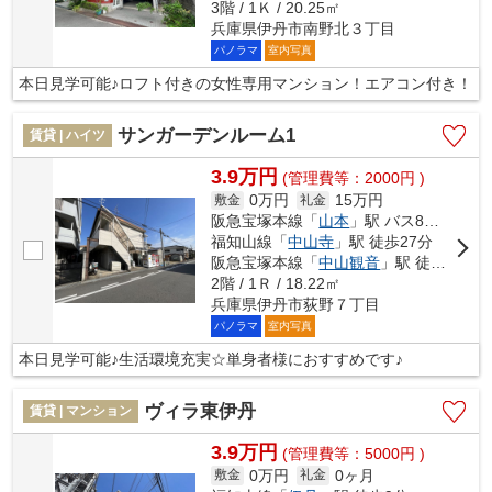
3階 / 1Ｋ / 20.25㎡
兵庫県伊丹市南野北３丁目
パノラマ
室内写真
本日見学可能♪ロフト付きの女性専用マンション！エアコン付き！
サンガーデンルーム1
賃貸 | ハイツ
3.9万円
(管理費等：2000円 )
0万円
15万円
敷金
礼金
阪急宝塚本線「
山本
」駅 バス8分 「荻野北」 停歩3分
福知山線「
中山寺
」駅 徒歩27分
阪急宝塚本線「
中山観音
」駅 徒歩36分
2階 / 1Ｒ / 18.22㎡
兵庫県伊丹市荻野７丁目
パノラマ
室内写真
本日見学可能♪生活環境充実☆単身者様におすすめです♪
ヴィラ東伊丹
賃貸 | マンション
3.9万円
(管理費等：5000円 )
0万円
0ヶ月
敷金
礼金