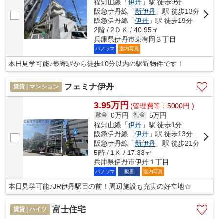
福知山線「
伊丹
」駅 徒歩9分
阪急伊丹線「
新伊丹
」駅 徒歩13分
阪急伊丹線「
伊丹
」駅 徒歩19分
2階 / 2ＤＫ / 40.95㎡
兵庫県伊丹市東有岡３丁目
パノラマ
室内写真
本日見学可能♪最寄駅から徒歩10分以内の駅近物件です！
フェミナ伊丹
賃貸 | マンション
3.95万円
(管理費等：5000円 )
0万円
5万円
敷金
礼金
福知山線「
伊丹
」駅 徒歩1分
阪急伊丹線「
伊丹
」駅 徒歩13分
阪急伊丹線「
新伊丹
」駅 徒歩21分
5階 / 1Ｋ / 17.33㎡
兵庫県伊丹市伊丹１丁目
パノラマ
動画
室内写真
本日見学可能♪JR伊丹駅目の前！周辺施設も充実の好立地☆
富士住宅
賃貸 | ハイツ