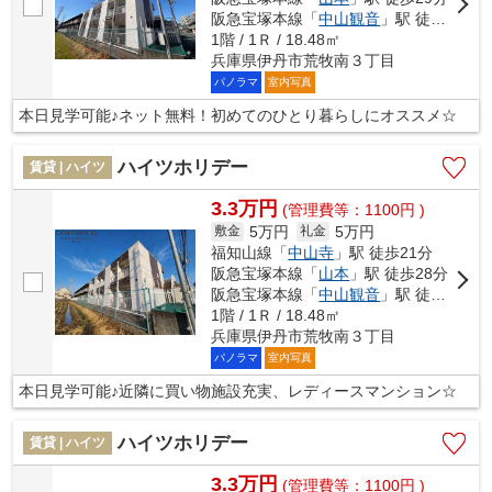
阪急宝塚本線「
中山観音
」駅 徒歩31分
1階 / 1Ｒ / 18.48㎡
兵庫県伊丹市荒牧南３丁目
パノラマ
室内写真
本日見学可能♪ネット無料！初めてのひとり暮らしにオススメ☆
ハイツホリデー
賃貸 | ハイツ
3.3万円
(管理費等：1100円 )
5万円
5万円
敷金
礼金
福知山線「
中山寺
」駅 徒歩21分
阪急宝塚本線「
山本
」駅 徒歩28分
阪急宝塚本線「
中山観音
」駅 徒歩29分
1階 / 1Ｒ / 18.48㎡
兵庫県伊丹市荒牧南３丁目
パノラマ
室内写真
本日見学可能♪近隣に買い物施設充実、レディースマンション☆
ハイツホリデー
賃貸 | ハイツ
3.3万円
(管理費等：1100円 )