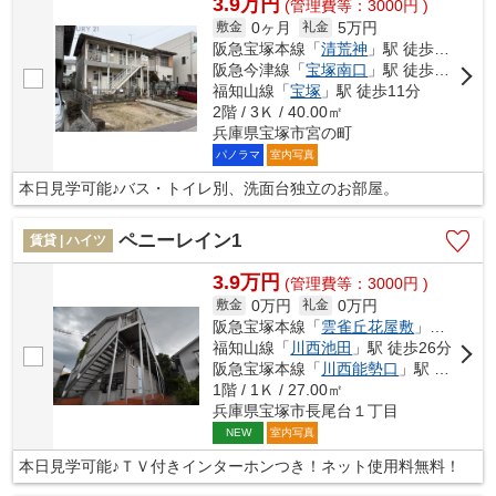
3.9万円
(管理費等：3000円 )
0ヶ月
5万円
敷金
礼金
阪急宝塚本線「
清荒神
」駅 徒歩8分
阪急今津線「
宝塚南口
」駅 徒歩11分
福知山線「
宝塚
」駅 徒歩11分
2階 / 3Ｋ / 40.00㎡
兵庫県宝塚市宮の町
パノラマ
室内写真
本日見学可能♪バス・トイレ別、洗面台独立のお部屋。
ペニーレイン1
賃貸 | ハイツ
3.9万円
(管理費等：3000円 )
0万円
0万円
敷金
礼金
阪急宝塚本線「
雲雀丘花屋敷
」駅 徒歩18分
福知山線「
川西池田
」駅 徒歩26分
阪急宝塚本線「
川西能勢口
」駅 徒歩25分
1階 / 1Ｋ / 27.00㎡
兵庫県宝塚市長尾台１丁目
室内写真
NEW
本日見学可能♪ＴＶ付きインターホンつき！ネット使用料無料！