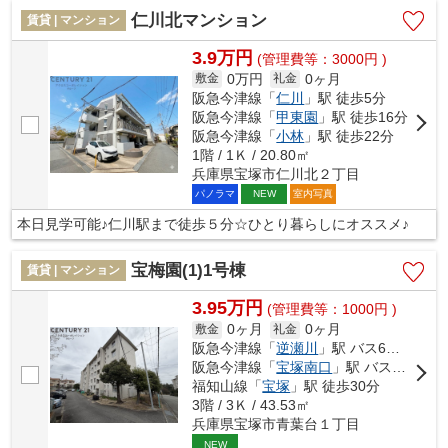
仁川北マンション
賃貸 | マンション
3.9万円
(管理費等：3000円 )
0万円
0ヶ月
敷金
礼金
阪急今津線「
仁川
」駅 徒歩5分
阪急今津線「
甲東園
」駅 徒歩16分
阪急今津線「
小林
」駅 徒歩22分
1階 / 1Ｋ / 20.80㎡
兵庫県宝塚市仁川北２丁目
パノラマ
室内写真
NEW
本日見学可能♪仁川駅まで徒歩５分☆ひとり暮らしにオススメ♪
宝梅園(1)1号棟
賃貸 | マンション
3.95万円
(管理費等：1000円 )
0ヶ月
0ヶ月
敷金
礼金
阪急今津線「
逆瀬川
」駅 バス6分 「宝松苑」 停歩2分
阪急今津線「
宝塚南口
」駅 バス12分 「宝松苑」 停歩3分
福知山線「
宝塚
」駅 徒歩30分
3階 / 3Ｋ / 43.53㎡
兵庫県宝塚市青葉台１丁目
NEW