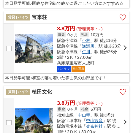
本日見学可能♪閑静な住宅街で静かに過ごしたい方におすすめ☆
宝来荘
賃貸 | ハイツ
3.8万円
(管理費等：- )
0ヶ月
10万円
敷金
礼金
阪急今津線「
小林
」駅 徒歩16分
阪急今津線「
逆瀬川
」駅 徒歩23分
阪急今津線「
仁川
」駅 徒歩26分
2階 / 2Ｋ / 27.00㎡
兵庫県宝塚市末成町
パノラマ
室内写真
本日見学可能♪和室の落ち着いた雰囲気のお部屋です！
植田文化
賃貸 | ハイツ
3.8万円
(管理費等：- )
0ヶ月
5万円
敷金
礼金
福知山線「
中山寺
」駅 徒歩5分
阪急宝塚本線「
中山観音
」駅 徒歩6分
阪急宝塚本線「
売布神社
」駅 徒歩16分
1階 / 2ＤＫ / 30.00㎡