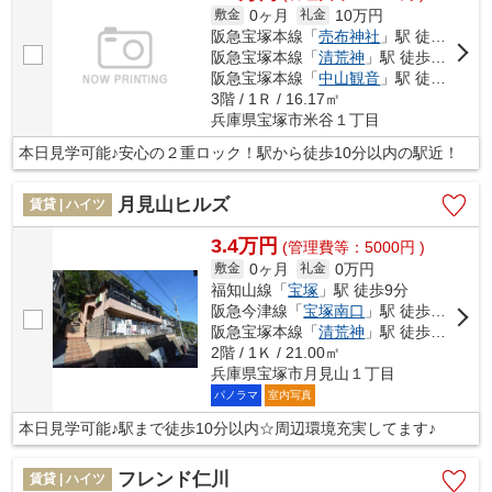
0ヶ月
10万円
敷金
礼金
阪急宝塚本線「
売布神社
」駅 徒歩8分
阪急宝塚本線「
清荒神
」駅 徒歩12分
阪急宝塚本線「
中山観音
」駅 徒歩22分
3階 / 1Ｒ / 16.17㎡
兵庫県宝塚市米谷１丁目
本日見学可能♪安心の２重ロック！駅から徒歩10分以内の駅近！
月見山ヒルズ
賃貸 | ハイツ
3.4万円
(管理費等：5000円 )
0ヶ月
0万円
敷金
礼金
福知山線「
宝塚
」駅 徒歩9分
阪急今津線「
宝塚南口
」駅 徒歩13分
阪急宝塚本線「
清荒神
」駅 徒歩25分
2階 / 1Ｋ / 21.00㎡
兵庫県宝塚市月見山１丁目
パノラマ
室内写真
本日見学可能♪駅まで徒歩10分以内☆周辺環境充実してます♪
フレンド仁川
賃貸 | ハイツ