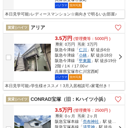
パノラマ
室内写真
本日見学可能♪レディースマンション☆南向きで明るいお部屋♪
アリア
賃貸 | ハイツ
3.5万円
(管理費等：5000円 )
0万円
3万円
敷金
礼金
阪急今津線「
仁川
」駅 徒歩6分
阪急今津線「
小林
」駅 徒歩18分
阪急今津線「
甲東園
」駅 徒歩19分
2階 / 1Ｋ / 17.00㎡
兵庫県宝塚市仁川宮西町
パノラマ
室内写真
本日見学可能♪学生様オススメ！3月入居相談可♪家電付き！
CONRAD宝塚（旧：Kハイツ小浜）
賃貸 | ハイツ
3.5万円
(管理費等：2500円 )
0ヶ月
2ヶ月
敷金
礼金
阪急宝塚本線「
売布神社
」駅 徒歩16分
阪急宝塚本線「
清荒神
」駅 徒歩17分