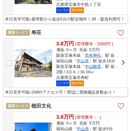
兵庫県宝塚市中筋１丁目
パノラマ
室内写真
本日見学可能♪最寄駅から徒歩5分の駅近物件！JR・阪急利用可！
寿荘
賃貸 | ハイツ
3.8万円
(管理費等：2000円 )
0ヶ月
5万円
敷金
礼金
阪急宝塚本線「
売布神社
」駅 徒歩14分
福知山線「
中山寺
」駅 徒歩16分
阪急宝塚本線「
中山観音
」駅 徒歩17分
2階 / 3ＤＫ / 36.00㎡
兵庫県宝塚市寿町
パノラマ
室内写真
本日見学可能♪2WAYアクセス可！周辺に買物施設多数あり！
植田文化
賃貸 | ハイツ
3.8万円
(管理費等：- )
0ヶ月
5万円
敷金
礼金
福知山線「
中山寺
」駅 徒歩5分