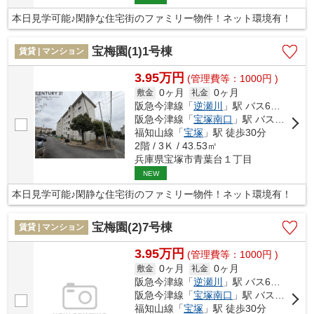
本日見学可能♪閑静な住宅街のファミリー物件！ネット環境有！
宝梅園(1)1号棟
賃貸 | マンション
3.95万円
(管理費等：1000円 )
0ヶ月
0ヶ月
敷金
礼金
阪急今津線「
逆瀬川
」駅 バス6分 「宝松苑」 停歩2分
阪急今津線「
宝塚南口
」駅 バス12分 「宝松苑」 停歩3分
福知山線「
宝塚
」駅 徒歩30分
2階 / 3Ｋ / 43.53㎡
兵庫県宝塚市青葉台１丁目
NEW
本日見学可能♪閑静な住宅街のファミリー物件！ネット環境有！
宝梅園(2)7号棟
賃貸 | マンション
3.95万円
(管理費等：1000円 )
0ヶ月
0ヶ月
敷金
礼金
阪急今津線「
逆瀬川
」駅 バス6分 「宝松苑」 停歩2分
阪急今津線「
宝塚南口
」駅 バス12分 「宝松苑」 停歩3分
福知山線「
宝塚
」駅 徒歩30分