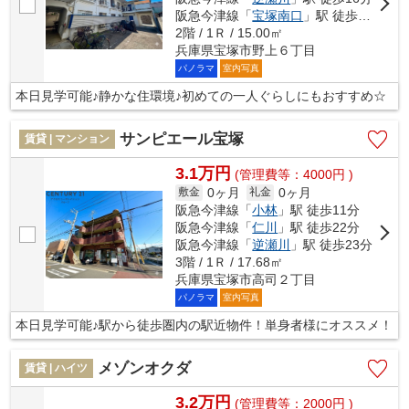
阪急今津線「
宝塚南口
」駅 徒歩22分
2階 / 1Ｒ / 15.00㎡
兵庫県宝塚市野上６丁目
パノラマ
室内写真
本日見学可能♪静かな住環境♪初めての一人ぐらしにもおすすめ☆
サンピエール宝塚
賃貸 | マンション
3.1万円
(管理費等：4000円 )
0ヶ月
0ヶ月
敷金
礼金
阪急今津線「
小林
」駅 徒歩11分
阪急今津線「
仁川
」駅 徒歩22分
阪急今津線「
逆瀬川
」駅 徒歩23分
3階 / 1Ｒ / 17.68㎡
兵庫県宝塚市高司２丁目
パノラマ
室内写真
本日見学可能♪駅から徒歩圏内の駅近物件！単身者様にオススメ！
メゾンオクダ
賃貸 | ハイツ
3.2万円
(管理費等：2000円 )