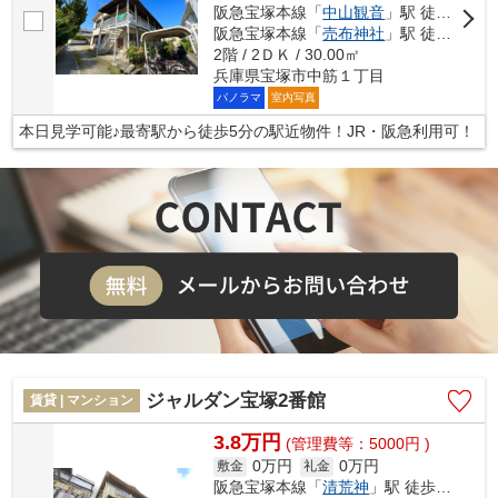
阪急宝塚本線「
中山観音
」駅 徒歩6分
阪急宝塚本線「
売布神社
」駅 徒歩16分
2階 / 2ＤＫ / 30.00㎡
兵庫県宝塚市中筋１丁目
パノラマ
室内写真
本日見学可能♪最寄駅から徒歩5分の駅近物件！JR・阪急利用可！
ジャルダン宝塚2番館
賃貸 | マンション
3.8万円
(管理費等：5000円 )
0万円
0万円
敷金
礼金
阪急宝塚本線「
清荒神
」駅 徒歩7分