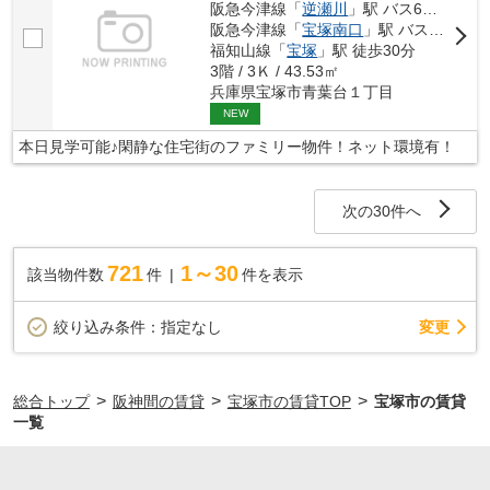
阪急今津線「
逆瀬川
」駅 バス6分 「宝松苑」 停歩2分
阪急今津線「
宝塚南口
」駅 バス12分 「宝松苑」 停歩3分
福知山線「
宝塚
」駅 徒歩30分
3階 / 3Ｋ / 43.53㎡
兵庫県宝塚市青葉台１丁目
NEW
本日見学可能♪閑静な住宅街のファミリー物件！ネット環境有！
次の30件へ
721
1～30
該当物件数
件
件を表示
変更
絞り込み条件：
指定なし
>
>
>
総合トップ
阪神間の賃貸
宝塚市の賃貸TOP
宝塚市の賃貸
一覧