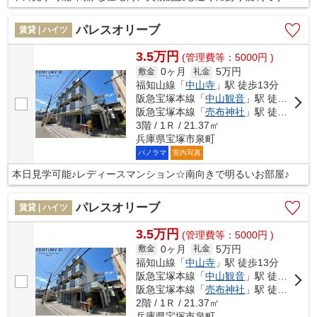
パレスオリーブ
賃貸 | ハイツ
3.5万円
(管理費等：5000円 )
0ヶ月
5万円
敷金
礼金
福知山線「
中山寺
」駅 徒歩13分
阪急宝塚本線「
中山観音
」駅 徒歩17分
阪急宝塚本線「
売布神社
」駅 徒歩18分
3階 / 1Ｒ / 21.37㎡
兵庫県宝塚市泉町
パノラマ
室内写真
本日見学可能♪レディースマンション☆南向きで明るいお部屋♪
パレスオリーブ
賃貸 | ハイツ
3.5万円
(管理費等：5000円 )
0ヶ月
5万円
敷金
礼金
福知山線「
中山寺
」駅 徒歩13分
阪急宝塚本線「
中山観音
」駅 徒歩17分
阪急宝塚本線「
売布神社
」駅 徒歩18分
2階 / 1Ｒ / 21.37㎡
兵庫県宝塚市泉町