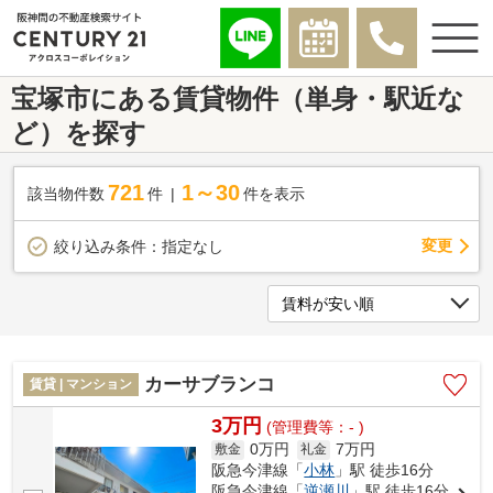
宝塚市にある賃貸物件（単身・駅近な
ど）を探す
721
1～30
該当物件数
件
件を表示
変更
絞り込み条件：
指定なし
カーサブランコ
賃貸 | マンション
3万円
(管理費等：- )
0万円
7万円
敷金
礼金
阪急今津線「
小林
」駅 徒歩16分
阪急今津線「
逆瀬川
」駅 徒歩16分