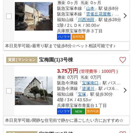
0ヶ月
0ヶ月
敷金
礼金
阪急宝塚本線「
山本
」駅 徒歩8分
阪急宝塚本線「
雲雀丘花屋敷
」駅 徒歩17分
福知山線「
川西池田
」駅 徒歩28分
1階 / 2ＬＤＫ / 30.00㎡
兵庫県宝塚市平井３丁目
パノラマ
室内写真
本日見学可能♪最寄り駅まで徒歩8分☆ペット相談可能です♪
宝梅園(1)3号棟
賃貸 | マンション
3.75万円
(管理費等：1000円 )
0万円
0万円
敷金
礼金
阪急今津線「
宝塚南口
」駅 バス12分 「宝松苑」 停歩3分
阪急今津線「
逆瀬川
」駅 バス6分 「宝松苑」 停歩2分
福知山線「
宝塚
」駅 徒歩30分
4階 / 3Ｋ / 43.53㎡
兵庫県宝塚市青葉台１丁目
パノラマ
室内写真
NEW
本日見学可能♪閑静な住宅街で静かに過ごしたい方におすすめ☆