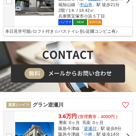
福知山線「
中山寺
」駅 徒歩21分
2階 / 1Ｋ / 18.42㎡
兵庫県宝塚市小浜５丁目
パノラマ
室内写真
NEW
本日見学可能♪ロフト付き☆バストイレ別♪近隣コンビニ有♪
グラン逆瀬川
賃貸 | ハイツ
3.6万円
(管理費等：4000円 )
0ヶ月
0ヶ月
敷金
礼金
阪急今津線「
逆瀬川
」駅 徒歩8分
阪急今津線「
小林
」駅 徒歩14分