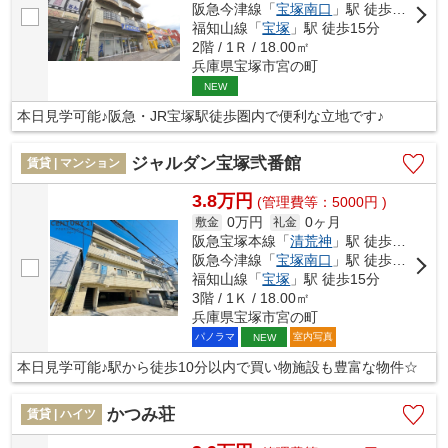
阪急今津線「
宝塚南口
」駅 徒歩13分
福知山線「
宝塚
」駅 徒歩15分
2階 / 1Ｒ / 18.00㎡
兵庫県宝塚市宮の町
NEW
本日見学可能♪阪急・JR宝塚駅徒歩圏内で便利な立地です♪
ジャルダン宝塚弐番館
賃貸 | マンション
3.8万円
(管理費等：5000円 )
0万円
0ヶ月
敷金
礼金
阪急宝塚本線「
清荒神
」駅 徒歩7分
阪急今津線「
宝塚南口
」駅 徒歩13分
福知山線「
宝塚
」駅 徒歩15分
3階 / 1Ｋ / 18.00㎡
兵庫県宝塚市宮の町
パノラマ
室内写真
NEW
本日見学可能♪駅から徒歩10分以内で買い物施設も豊富な物件☆
かつみ荘
賃貸 | ハイツ