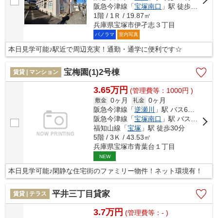
阪急今津線「
宝塚南口
」駅 徒歩18分
1階 / 1Ｒ / 19.87㎡
兵庫県宝塚市伊孑志３丁目
パノラマ
室内写真
本日見学可能♪駅近で周辺充実！通勤・通学に便利です☆
宝梅園(1)2号棟
賃貸 | マンション
3.65万円
(管理費等：1000円 )
0ヶ月
0ヶ月
敷金
礼金
阪急今津線「
逆瀬川
」駅 バス6分 「宝松苑」 停歩2分
阪急今津線「
宝塚南口
」駅 バス12分 「宝松苑」 停歩3分
福知山線「
宝塚
」駅 徒歩30分
5階 / 3Ｋ / 43.53㎡
兵庫県宝塚市青葉台１丁目
NEW
本日見学可能♪閑静な住宅街のファミリー物件！ネット環境有！
平井三丁目貸家
賃貸 | テラス
3.7万円
(管理費等：- )