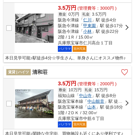
3.5万円
(管理費等：3000円 )
0万円
3.5万円
敷金
礼金
阪急今津線「
仁川
」駅 徒歩4分
阪急今津線「
甲東園
」駅 徒歩17分
阪急今津線「
小林
」駅 徒歩22分
2階 / 1Ｒ / 15.00㎡
兵庫県宝塚市仁川高台１丁目
パノラマ
室内写真
本日見学可能♪駅徒歩4分☆学生さん、単身さんにオススメ物件♪
清和荘
賃貸 | ハイツ
3.5万円
(管理費等：2000円 )
10万円
15万円
敷金
礼金
福知山線「
中山寺
」駅 徒歩8分
阪急宝塚本線「
中山観音
」駅 徒歩18分
阪急宝塚本線「
山本
」駅 徒歩18分
1階 / 2ＤＫ / 32.00㎡
兵庫県宝塚市中筋６丁目
パノラマ
室内写真
本日見学可能♪閑静な住宅街、買物施設も近くにあり便利です♪