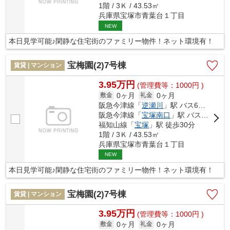
1階 / 3Ｋ / 43.53㎡
兵庫県宝塚市青葉台１丁目
NEW
本日見学可能♪閑静な住宅街のファミリー物件！ネット環境有！
宝梅園(2)7号棟
賃貸 | マンション
3.95万円
(管理費等：1000円 )
0ヶ月
0ヶ月
敷金
礼金
阪急今津線「
逆瀬川
」駅 バス6分 「宝松苑」 停歩2分
阪急今津線「
宝塚南口
」駅 バス12分 「宝松苑」 停歩3分
福知山線「
宝塚
」駅 徒歩30分
1階 / 3Ｋ / 43.53㎡
兵庫県宝塚市青葉台１丁目
NEW
本日見学可能♪閑静な住宅街のファミリー物件！ネット環境有！
宝梅園(2)7号棟
賃貸 | マンション
3.95万円
(管理費等：1000円 )
0ヶ月
0ヶ月
敷金
礼金