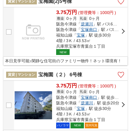
宝梅園(2)5号棟
賃貸 | マンション
3.75万円
(管理費等：1000円 )
0ヶ月
0ヶ月
敷金
礼金
阪急今津線「
逆瀬川
」駅 バス6分 「宝松苑」 停歩2分
阪急今津線「
宝塚南口
」駅 バス12分 「宝松苑」 停歩3分
福知山線「
宝塚
」駅 徒歩30分
4階 / 3Ｋ / 43.53㎡
兵庫県宝塚市青葉台１丁目
NEW
本日見学可能♪閑静な住宅街のファミリー物件！ネット環境有！
宝梅園（２） 6号棟
賃貸 | マンション
3.75万円
(管理費等：1000円 )
0ヶ月
0ヶ月
敷金
礼金
阪急今津線「
宝塚南口
」駅 徒歩19分
阪急今津線「
逆瀬川
」駅 徒歩20分
福知山線「
宝塚
」駅 徒歩30分
4階 / 3Ｋ / 43.53㎡
兵庫県宝塚市青葉台１丁目
パノラマ
室内写真
NEW