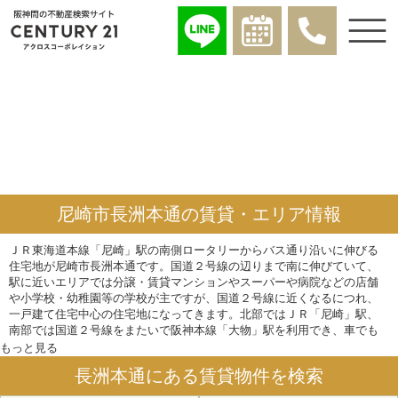
尼崎市長洲本通の賃貸・エリア情報
ＪＲ東海道本線「尼崎」駅の南側ロータリーからバス通り沿いに伸びる
住宅地が尼崎市長洲本通です。国道２号線の辺りまで南に伸びていて、
駅に近いエリアでは分譲・賃貸マンションやスーパーや病院などの店舗
や小学校・幼稚園等の学校が主ですが、国道２号線に近くなるにつれ、
一戸建て住宅中心の住宅地になってきます。北部ではＪＲ「尼崎」駅、
南部では国道２号線をまたいで阪神本線「大物」駅を利用でき、車でも
国道２号線が近いため交通の便は非常に便利です。日々の生活について
もっと見る
も、スーパ―等の買物施設はもちろん、飲食店、学校、公園等が全て徒
長洲本通にある賃貸物件を検索
歩圏内にあるので、単身者からファミリー世帯まで住みやすいエリアだ
と言えます。尼崎市長洲本通の学校区は、小学校が、尼崎市立清和小学