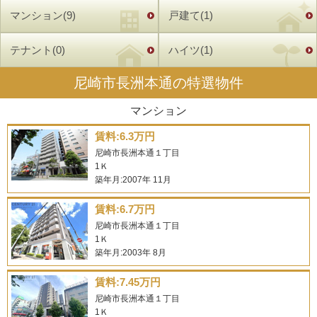
校・長洲小学校・金楽寺小学校、中学校が尼崎市立小田中学校・成良中
マンション(9)
戸建て(1)
学校になります。尼崎市長洲本通で賃貸物件をお探しになりませんか。
家賃もお手頃価格となっておりますので、お気軽にお問合わせくださ
い。
テナント(0)
ハイツ(1)
尼崎市長洲本通の特選物件
マンション
賃料:6.3万円
尼崎市長洲本通１丁目
1Ｋ
築年月:2007年 11月
賃料:6.7万円
尼崎市長洲本通１丁目
1Ｋ
築年月:2003年 8月
賃料:7.45万円
尼崎市長洲本通１丁目
1Ｋ