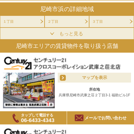
尼崎市浜の詳細地域
１丁目
２丁目
３丁目
もっと見る
尼崎市エリアの賃貸物件を取り扱う店舗
マップを表示
所在地
兵庫県尼崎市武庫之荘２丁目3-1 福助ビル1F
タップして電話する
メールでお問い合わせ
06-6433-4343