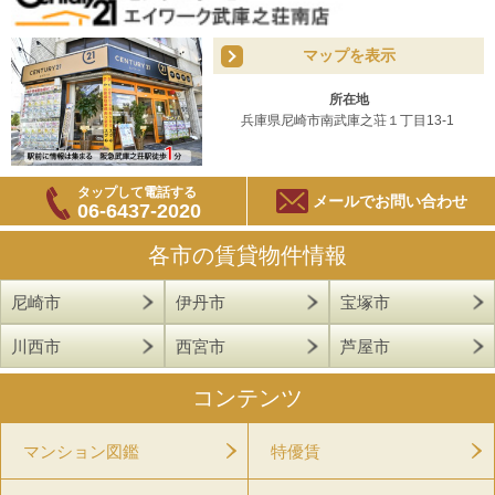
マップを表示
所在地
兵庫県尼崎市南武庫之荘１丁目13-1
タップして電話する
メールでお問い合わせ
06-6437-2020
各市の賃貸物件情報
尼崎市
伊丹市
宝塚市
川西市
西宮市
芦屋市
コンテンツ
マンション図鑑
特優賃