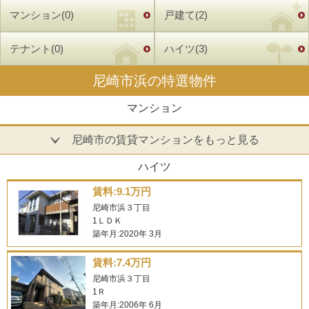
発地域に徒歩圏と利便性が高いので、人気もあり単身者・ファミリー層
マンション(0)
戸建て(2)
を問わず、おススメな町が尼崎市浜です。このエリアの学校区は、小学
校が、尼崎市立浜小学校・下坂部小学校、中学校が尼崎市立小田北中学
校になります。尼崎市浜で賃貸物件をお探しになりませんか。家賃もお
テナント(0)
ハイツ(3)
手頃価格となっておりますので、お気軽にお問合わせください。
尼崎市浜の特選物件
マンション
尼崎市の賃貸マンションをもっと見る
ハイツ
賃料:9.1万円
尼崎市浜３丁目
1ＬＤＫ
築年月:2020年 3月
賃料:7.4万円
尼崎市浜３丁目
1Ｒ
築年月:2006年 6月