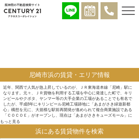
尼崎市浜の賃貸・エリア情報
近年、関西で人気が急上昇しているのが、ＪＲ東海道本線「尼崎」駅に
なります。元々、ＪＲ貨物を利用する工場を中心に発達した町で、キリ
ンビールやクボタ、ヤンマー等の大手企業の工場があることでも有名で
したが、平成8年にキリンビール尼崎工場跡地に「あまがさき緑遊新都
心」構想を元に、大規模な駅前再開発が進められて複合商業施設である
「ＣＯＣＯＥ」がオープンし、現在は「あまがさきキューズモール」に
名称が変わっています。その他、大規模なマンション群の建設に伴い人
もっと見る
口も増えて注目されています。尼崎市浜は、そのＪＲ「尼崎」駅前より
浜にある賃貸物件を検索
東に位置するエリアです。エリアの南側にはクボタの工場と団地があ
り、北側には一戸建て住宅を中心とした住宅地が広がります。駅前再開