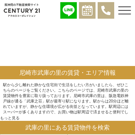
尼崎市武庫の里の賃貸・エリア情報
駅から少し離れた静かな住宅街で生活をしたい方がいましたら、ぜひこ
ちらのページをご覧ください。こちらのページでは、尼崎市武庫の里の
賃貸物件を豊富に取り扱っております。尼崎市武庫の里は、阪急電鉄神
戸線が通る「武庫之荘」駅が最寄り駅になります。駅からは20分ほど離
れていますが、静かな住環境が広がる街並となっています。駅周辺には
スーパーが多くありますので、お買い物は駅周辺で済ませると便利でし
ょう。自転車を持っていると更に便利に住まえるエリアです。尼崎市武
もっと見る
庫の里には飲食店は豊富にありますので、自炊をあまりしない方は住み
武庫の里にある賃貸物件を検索
心地の良い場所ではないでしょうか。そんな尼崎市武庫の里で賃貸物件
を探しませんか。※学校区は平成28年1月現在のものになります。