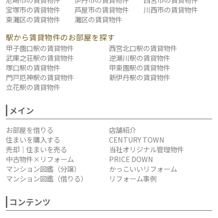
宝塚市の賃貸物件
芦屋市の賃貸物件
川西市の賃貸物件
東灘区の賃貸物件
灘区の賃貸物件
駅から賃貸物件のお部屋を探す
甲子園口駅の賃貸物件
西宮北口駅の賃貸物件
武庫之荘駅の賃貸物件
逆瀬川駅の賃貸物件
塚口駅の賃貸物件
甲東園駅の賃貸物件
門戸厄神駅の賃貸物件
新伊丹駅の賃貸物件
立花駅の賃貸物件
メイン
お部屋を借りる
店舗紹介
住まいを購入する
CENTURY TOWN
売却｜住まいを売る
当社オリジナル管理物件
中古物件×リフォーム
PRICE DOWN
マンション図鑑（分譲）
かっこいいリフォーム
マンション図鑑（借りる）
リフォーム事例
コンテンツ