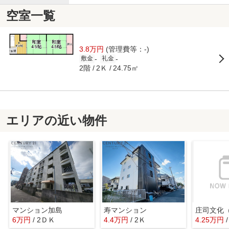
空室一覧
3.8万円
(管理費等：-)
-
-
敷金
礼金
2階
2Ｋ
24.75㎡
エリアの近い物件
マンション加島
寿マンション
庄司文化
6万円
/ 2ＤＫ
4.4万円
/ 2Ｋ
4.25万円