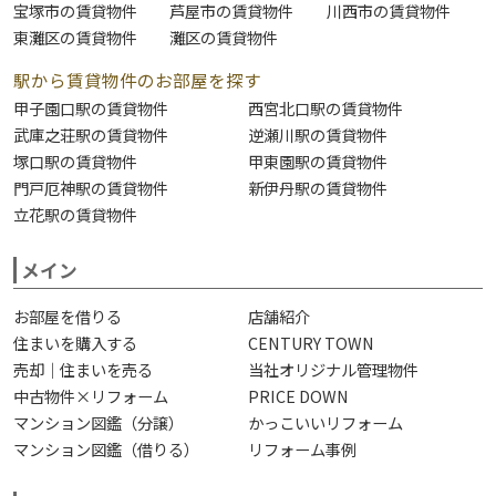
宝塚市の賃貸物件
芦屋市の賃貸物件
川西市の賃貸物件
東灘区の賃貸物件
灘区の賃貸物件
駅から賃貸物件のお部屋を探す
甲子園口駅の賃貸物件
西宮北口駅の賃貸物件
武庫之荘駅の賃貸物件
逆瀬川駅の賃貸物件
塚口駅の賃貸物件
甲東園駅の賃貸物件
門戸厄神駅の賃貸物件
新伊丹駅の賃貸物件
立花駅の賃貸物件
メイン
お部屋を借りる
店舗紹介
住まいを購入する
CENTURY TOWN
売却｜住まいを売る
当社オリジナル管理物件
中古物件×リフォーム
PRICE DOWN
マンション図鑑（分譲）
かっこいいリフォーム
マンション図鑑（借りる）
リフォーム事例