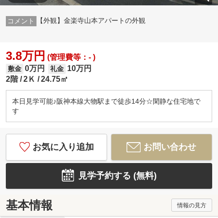
【外観】金楽寺山本アパートの外観
3.8万円
(管理費等：- )
0万円
10万円
敷金
礼金
2階
2Ｋ
24.75㎡
本日見学可能♪阪神本線大物駅まで徒歩14分☆閑静な住宅地で
す
お気に入り追加
お問い合わせ
見学予約する (無料)
基本情報
情報の見方