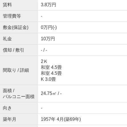
賃料
3.8万円
管理費等
-
敷金(保証金)
0万円(-)
礼金
10万円
償却 / 敷引
- / -
2Ｋ
和室 4.5畳
間取り / 詳細
和室 4.5畳
K 3.0畳
面積 /
24.75㎡ / -
バルコニー面積
向き
-
築年月
1957年 4月(築69年)