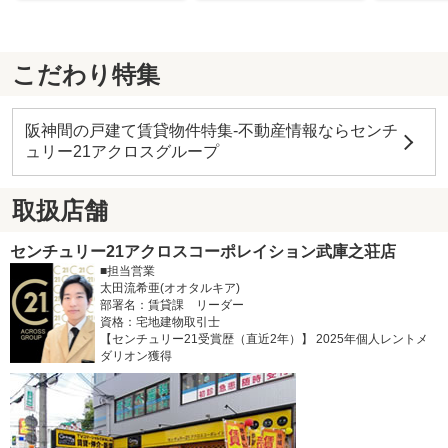
こだわり特集
阪神間の戸建て賃貸物件特集-不動産情報ならセンチ
ュリー21アクロスグループ
取扱店舗
センチュリー21アクロスコーポレイション武庫之荘店
■担当営業
太田流希亜(オオタルキア)
部署名：賃貸課 リーダー
資格：宅地建物取引士
【センチュリー21受賞歴（直近2年）】 2025年個人レントメ
ダリオン獲得