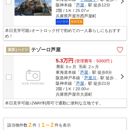
阪神本線「
芦屋
」駅 徒歩12分
2階 / 1Ｋ / 25.07㎡
兵庫県芦屋市西芦屋町
パノラマ
室内写真
本日見学可能♪オートロック付で初めての一人暮らしにもおすす
め！
テゾーロ芦屋
賃貸 | ハイツ
5.3万円
(管理費等：5000円 )
0ヶ月
2ヶ月
敷金
礼金
東海道本線「
芦屋
」駅 徒歩8分
阪急神戸本線「
芦屋川
」駅 徒歩11分
阪神本線「
芦屋
」駅 徒歩21分
2階 / 1Ｋ / 20.00㎡
兵庫県芦屋市大原町
本日見学可能♪2WAY利用可で通勤に便利な立地です。
2
1～2
該当物件数
件
件を表示