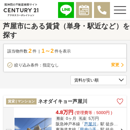
芦屋市にある賃貸（単身・駅近など）を
探す
2
1～2
該当物件数
件
件を表示
変更
絞り込み条件：
指定なし
ネオダイキョー芦屋川
賃貸 | マンション
4.8万円
(管理費等：5000円 )
0ヶ月
5万円
敷金
礼金
阪急神戸本線「
芦屋川
」駅 徒歩8分
東海道本線「
甲南山手
」駅 徒歩8分