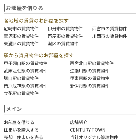
お部屋を借りる
各地域の賃貸のお部屋を探す
尼崎市の賃貸物件
伊丹市の賃貸物件
西宮市の賃貸物件
宝塚市の賃貸物件
芦屋市の賃貸物件
川西市の賃貸物件
東灘区の賃貸物件
灘区の賃貸物件
駅から賃貸物件のお部屋を探す
甲子園口駅の賃貸物件
西宮北口駅の賃貸物件
武庫之荘駅の賃貸物件
逆瀬川駅の賃貸物件
塚口駅の賃貸物件
甲東園駅の賃貸物件
門戸厄神駅の賃貸物件
新伊丹駅の賃貸物件
立花駅の賃貸物件
メイン
お部屋を借りる
店舗紹介
住まいを購入する
CENTURY TOWN
売却｜住まいを売る
当社オリジナル管理物件