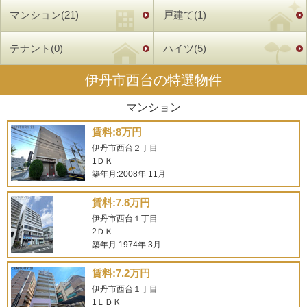
のものになります。
マンション(21)
戸建て(1)
テナント(0)
ハイツ(5)
伊丹市西台の特選物件
マンション
賃料:8万円
伊丹市西台２丁目
1ＤＫ
築年月:2008年 11月
賃料:7.8万円
伊丹市西台１丁目
2ＤＫ
築年月:1974年 3月
賃料:7.2万円
伊丹市西台１丁目
1ＬＤＫ