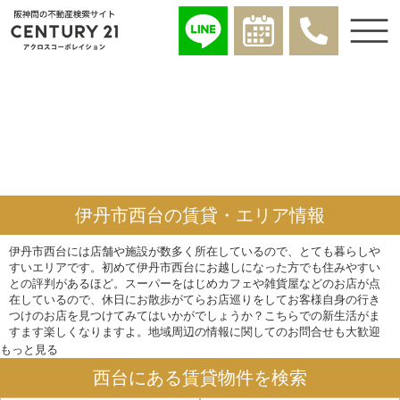
伊丹市西台の賃貸・エリア情報
伊丹市西台には店舗や施設が数多く所在しているので、とても暮らしや
すいエリアです。初めて伊丹市西台にお越しになった方でも住みやすい
との評判があるほど。スーパーをはじめカフェや雑貨屋などのお店が点
在しているので、休日にお散歩がてらお店巡りをしてお客様自身の行き
つけのお店を見つけてみてはいかがでしょうか？こちらでの新生活がま
すます楽しくなりますよ。地域周辺の情報に関してのお問合せも大歓迎
です。弊社スタッフが丁寧かつ分かりやすく伊丹市西台のエリア情報に
もっと見る
ついてご説明させていただきますので、ご安心くださいませ。もちろ
西台にある賃貸物件を検索
ん、賃貸物件についてのご質問・ご相談も承っておりますので、お気軽
に弊社スタッフまでお声かけください。※ 学校区は、平成28年2月現在