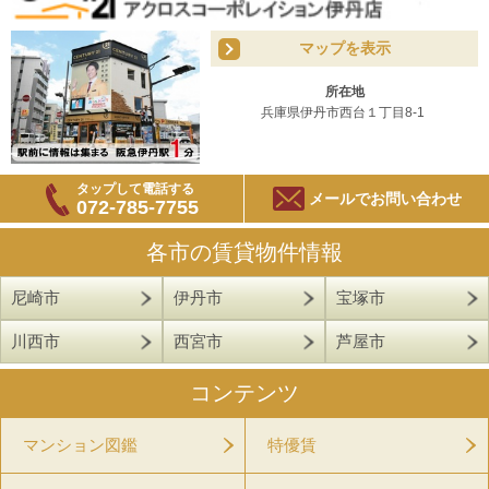
マップを表示
所在地
兵庫県伊丹市西台１丁目8-1
タップして電話する
メールでお問い合わせ
072-785-7755
各市の賃貸物件情報
尼崎市
伊丹市
宝塚市
川西市
西宮市
芦屋市
コンテンツ
マンション図鑑
特優賃