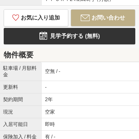
お気に入り追加
お問い合わせ
見学予約する (無料)
物件概要
駐車場 / 月額料
空無 / -
金
更新料
-
契約期間
2年
現況
空家
入居可能日
即時
保険加入 / 料金
有 / -