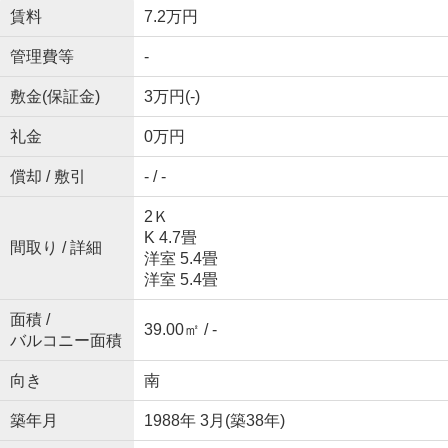
賃料
7.2万円
管理費等
-
敷金(保証金)
3万円(-)
礼金
0万円
償却 / 敷引
- / -
2Ｋ
K 4.7畳
間取り / 詳細
洋室 5.4畳
洋室 5.4畳
面積 /
39.00㎡ / -
バルコニー面積
向き
南
築年月
1988年 3月(築38年)