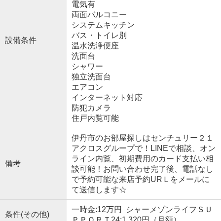
電気有
両面バルコニー
システムキッチン
バス・トイレ別
設備条件
温水洗浄便座
洗面台
シャワー
独立洗面台
エアコン
インターネット対応
防犯カメラ
住戸内覧可能
伊丹市のお部屋探しはセンチュリー２１
アクロスグループで！LINEで相談、オン
ライン内覧、初期費用のカード支払い相
備考
談可能！お問い合わせ完了後、電話なし
で予約可能な来店予約URＬをメールに
て送信します☆
一時金:12万円 シャーメゾンライフＳＵ
条件(その他)
ＰＰＯＲＴ24:1,320円（月額）