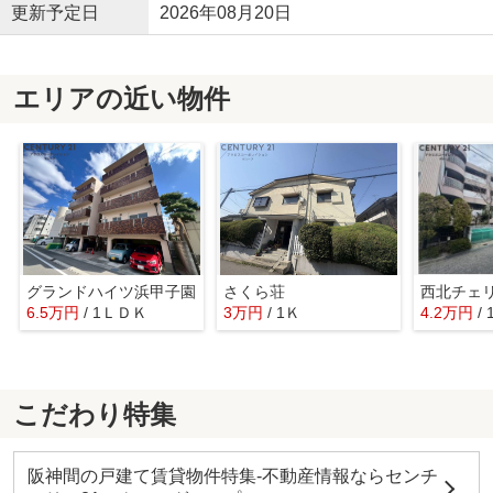
更新予定日
2026年08月20日
エリアの近い物件
グランドハイツ浜甲子園
さくら荘
西北チェ
6.5万円
/ 1ＬＤＫ
3万円
/ 1Ｋ
4.2万円
/
こだわり特集
阪神間の戸建て賃貸物件特集-不動産情報ならセンチ