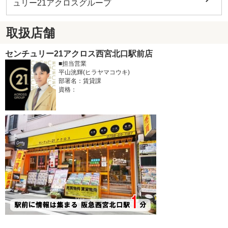
ュリー21アクロスグループ
取扱店舗
センチュリー21アクロス西宮北口駅前店
■担当営業
平山洸輝(ヒラヤマコウキ)
部署名：賃貸課
資格：