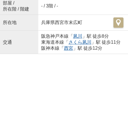
部屋 /
- / 3階 / -
所在階 / 階建
所在地
兵庫県西宮市末広町
阪急神戸本線「
夙川
」駅 徒歩8分
交通
東海道本線「
さくら夙川
」駅 徒歩11分
阪神本線「
西宮
」駅 徒歩12分