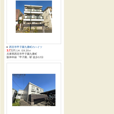
西宮市甲子園九番町のハイツ
3.7
万円 1Ｋ /19.20㎡
兵庫県西宮市甲子園九番町
阪神本線「甲子園」駅 徒歩12分