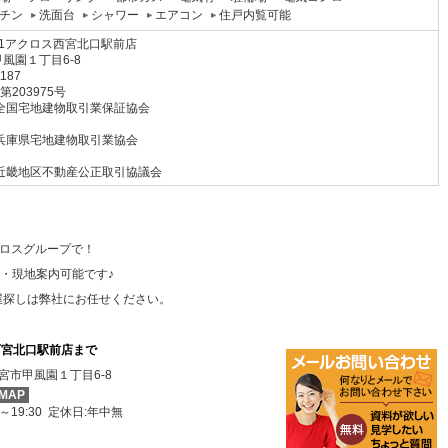
チン
洗面台
シャワー
エアコン
住戸内覧可能
1アクロス西宮北口駅前店
風園１丁目6-8
1187
 第203975号
全国宅地建物取引業保証協会
兵庫県宅地建物取引業協会
近畿地区不動産公正取引協議会
クロスグループで！
ス・現地案内可能です♪
屋探しは弊社にお任せください。
西宮北口駅前店まで
宮市甲風園１丁目6-8
MAP
0～19:30 定休日:年中無