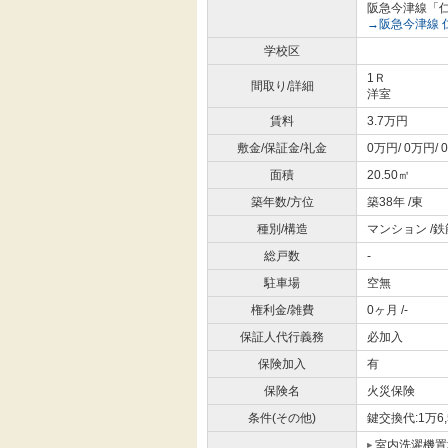
阪急今津線「仁
→阪急今津線 
学校区
1Ｒ
間取り/詳細
洋室
賃料
3.7万円
敷金/保証金/礼金
0万円/ 0万円/ 
面積
20.50㎡
築年数/方位
築38年 /東
種別/構造
マンション /
総戸数
-
駐車場
空無
権利金/雑費
0ヶ月 /-
保証人代行義務
必加入
保険加入
有
保険名
火災保険
条件(その他)
鍵交換代:1万6,
室内洗濯機置