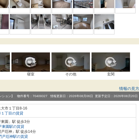
寝室
その他
玄関
情報の見
ンション】 物件番号：70409327 情報更新日：2026年08月06日 更新予定日：2026年08月20日
大市１丁目8-16
市１丁目の賃貸
東園」駅 徒歩3分
甲東園駅の賃貸
戸厄神」駅 徒歩14分
門戸厄神駅の賃貸