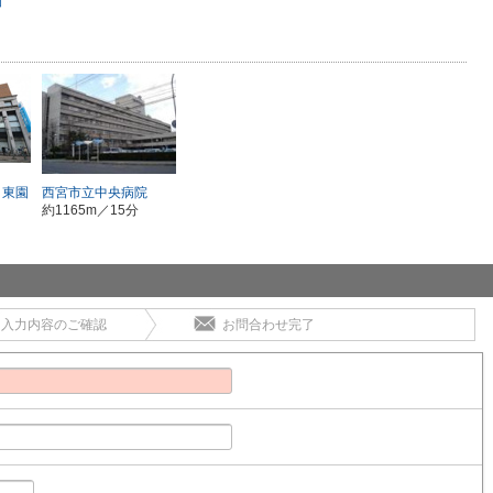
園
甲東園
西宮市立中央病院
約1165m／15分
入力内容のご確認
お問合わせ完了