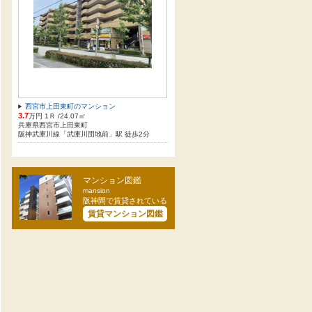
西宮市上田東町のマンション
3.7
万円 1Ｒ /24.07㎡
兵庫県西宮市上田東町
阪神武庫川線「武庫川団地前」駅 徒歩2分
マンション図鑑
mansion
阪神間で賃貸されている
賃貸マンション図鑑