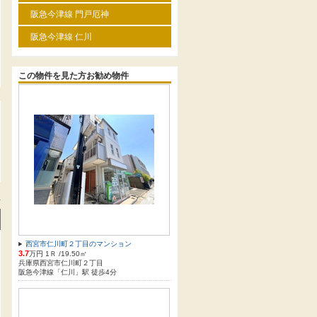
阪急今津線 門戸厄神
阪急今津線 仁川
この物件を見た方お勧め物件
方
西宮市仁川町２丁目のマンション
3.7
万円 1Ｒ /19.50㎡
兵庫県西宮市仁川町２丁目
阪急今津線「仁川」駅 徒歩4分