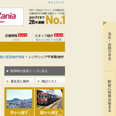
サイトマップ
動画有
動画有
店舗情報
スタッフ紹介
shop
私たちの日々の仕事
園の賃貸物件情報
>
レジデンシア甲東園(物件
阪神間の賃貸トップに戻る
最近見た物件
検討リスト
市から探す
駅から探す