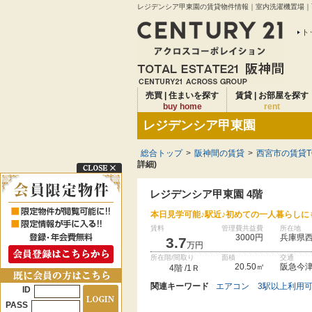
レジデンシア甲東園の賃貸物件情報｜室内洗濯機置場｜西
ト
売買 | 住まいを探す
賃貸 | お部屋を探す
buy home
rent
レジデンシア甲東園
総合トップ
>
阪神間の賃貸
>
西宮市の賃貸T
詳細)
レジデンシア甲東園 4階
本日見学可能♪駅近♪初めての一人暮らしに
賃料
管理費共益費
所在地
3000円
兵庫県西
3.7
万円
所在階/間取り
面積
交通
20.50㎡
阪急今津
4階 /1Ｒ
関連キーワード
エアコン
3駅以上利用
ID
PASS