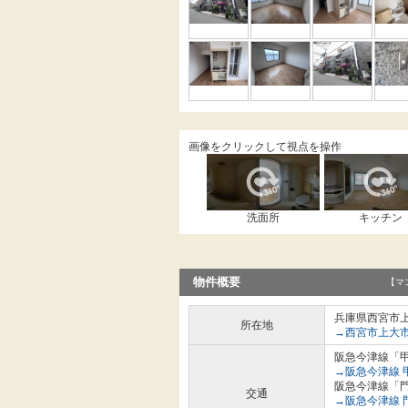
画像をクリックして視点を操作
洗面所
キッチン
物件概要
【マ
兵庫県西宮市上
所在地
→西宮市上大
阪急今津線「甲
→阪急今津線 
阪急今津線「門
交通
→阪急今津線 