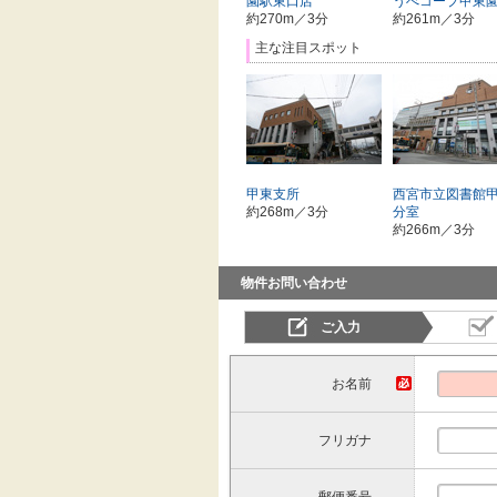
園駅東口店
うべコープ甲東
約270m／3分
約261m／3分
主な注目スポット
甲東支所
西宮市立図書館
約268m／3分
分室
約266m／3分
物件お問い合わせ
ご入力
お名前
フリガナ