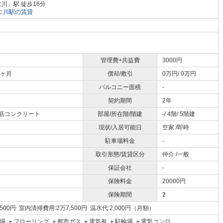
川」駅 徒歩16分
仁川駅の賃貸
管理費+共益費
3000円
0ヶ月
償却/敷引
0万円/ 0万円
バルコニー面積
-
契約期間
2年
鉄筋コンクリート
部屋/所在階/階建
-/ 4階/ 5階建
現状/入居可能日
空家 /即時
駐車場料金
-
取引形態/賃貸区分
仲介 /一般
保証会社
-
保険料金
20000円
保険期間
2
500円 室内清掃費用:2万7,500円 温水代:2,000円（月額）
場
フローリング
都市ガス
電気有
駐輪場
電気コンロ