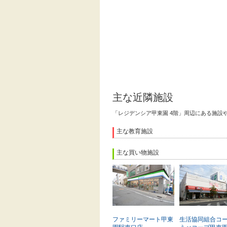
主な近隣施設
「レジデンシア甲東園 4階」周辺にある施設
主な教育施設
主な買い物施設
ファミリーマート甲東
生活協同組合コ