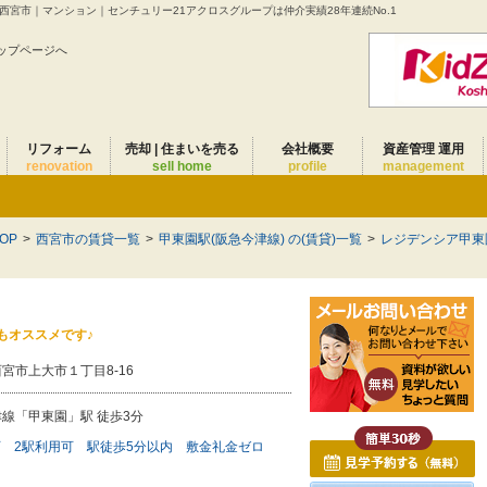
宮市｜マンション｜センチュリー21アクロスグループは仲介実績28年連続No.1
ップページへ
リフォーム
売却 | 住まいを売る
会社概要
資産管理 運用
renovation
sell home
profile
management
OP
>
西宮市の賃貸一覧
>
甲東園駅(阪急今津線) の(賃貸)一覧
>
レジデンシア甲東
もオススメです♪
宮市上大市１丁目8-16
線「甲東園」駅 徒歩3分
可
2駅利用可
駅徒歩5分以内
敷金礼金ゼロ