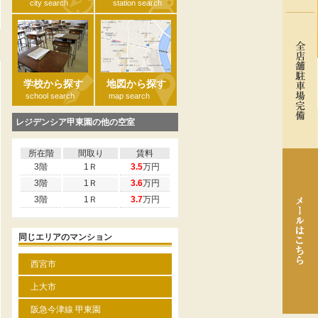
city search
station search
る
学校から探す
地図から探す
school search
map search
レジデンシア甲東園の他の空室
所在階
間取り
賃料
3階
1Ｒ
3.5
万円
3階
1Ｒ
3.6
万円
3階
1Ｒ
3.7
万円
同じエリアのマンション
西宮市
上大市
阪急今津線 甲東園