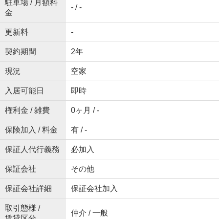
駐車場 / 月額料
- / -
金
更新料
-
契約期間
2年
現況
空家
入居可能日
即時
権利金 / 雑費
0ヶ月 / -
保険加入 / 料金
有 / -
保証人代行義務
必加入
保証会社
その他
保証会社詳細
保証会社加入
取引態様 /
仲介 / 一般
賃貸区分