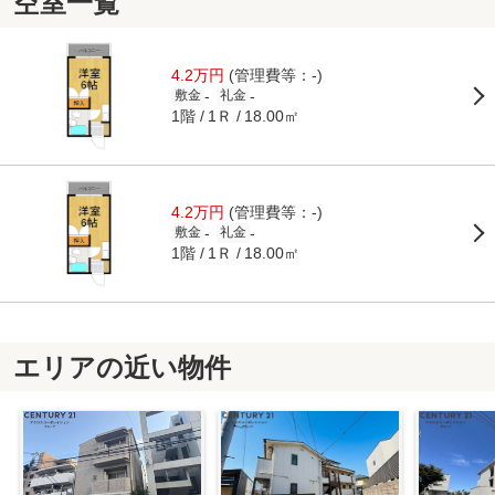
空室一覧
4.2万円
(管理費等：-)
-
-
敷金
礼金
1階
1Ｒ
18.00㎡
4.2万円
(管理費等：-)
-
-
敷金
礼金
1階
1Ｒ
18.00㎡
エリアの近い物件