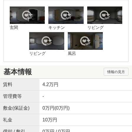
玄関
キッチン
リビング
リビング
風呂
基本情報
情報の見方
賃料
4.2万円
管理費等
-
敷金(保証金)
0万円(0万円)
礼金
10万円
償却 / 敷引
0万円 / 0万円