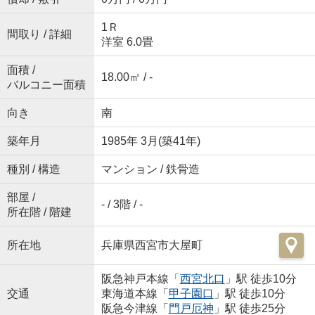
1Ｒ
間取り / 詳細
洋室 6.0畳
面積 /
18.00㎡ / -
バルコニー面積
向き
南
築年月
1985年 3月(築41年)
種別 / 構造
マンション / 鉄骨造
部屋 /
- / 3階 / -
所在階 / 階建
所在地
兵庫県西宮市大屋町
阪急神戸本線「
西宮北口
」駅 徒歩10分
交通
東海道本線「
甲子園口
」駅 徒歩10分
阪急今津線「
門戸厄神
」駅 徒歩25分