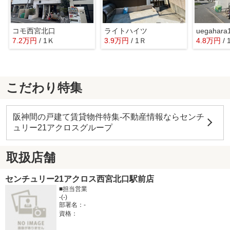
コモ西宮北口
ライトハイツ
7.2万円
/ 1Ｋ
3.9万円
/ 1Ｒ
4.8万円
/
こだわり特集
阪神間の戸建て賃貸物件特集-不動産情報ならセンチ
ュリー21アクロスグループ
取扱店舗
センチュリー21アクロス西宮北口駅前店
■担当営業
-(-)
部署名：-
資格：