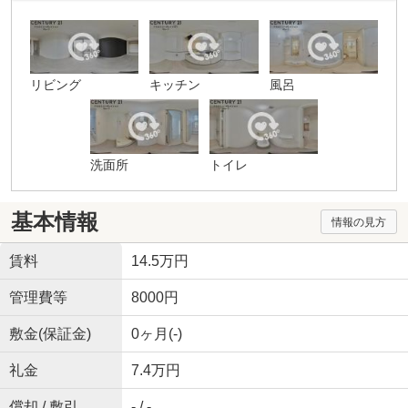
リビング
キッチン
風呂
洗面所
トイレ
基本情報
情報の見方
賃料
14.5万円
管理費等
8000円
敷金(保証金)
0ヶ月(-)
礼金
7.4万円
償却 / 敷引
- / -