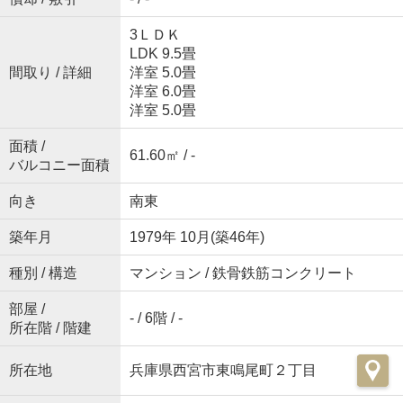
3ＬＤＫ
LDK 9.5畳
間取り / 詳細
洋室 5.0畳
洋室 6.0畳
洋室 5.0畳
面積 /
61.60㎡ / -
バルコニー面積
向き
南東
築年月
1979年 10月(築46年)
種別 / 構造
マンション / 鉄骨鉄筋コンクリート
部屋 /
- / 6階 / -
所在階 / 階建
所在地
兵庫県西宮市東鳴尾町２丁目