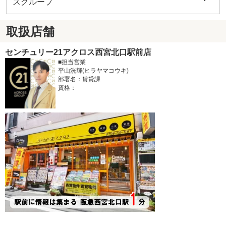
スグループ
取扱店舗
センチュリー21アクロス西宮北口駅前店
■担当営業
平山洸輝(ヒラヤマコウキ)
部署名：賃貸課
資格：