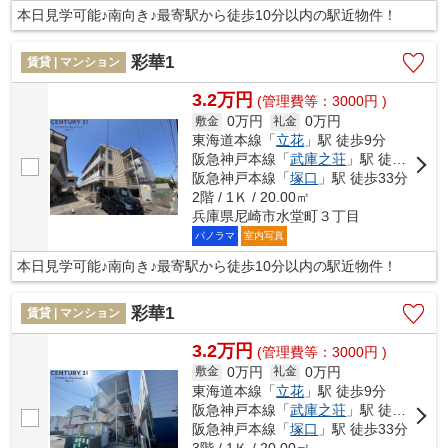
本日見学可能♪南向き♪最寄駅から徒歩10分以内の駅近物件！
彩華1
賃貸 | マンション
3.2万円
(管理費等：3000円 )
0万円
0万円
敷金
礼金
東海道本線「
立花
」駅 徒歩9分
阪急神戸本線「
武庫之荘
」駅 徒歩18分
阪急神戸本線「
塚口
」駅 徒歩33分
2階 / 1Ｋ / 20.00㎡
兵庫県尼崎市水堂町３丁目
パノラマ
室内写真
本日見学可能♪南向き♪最寄駅から徒歩10分以内の駅近物件！
彩華1
賃貸 | マンション
3.2万円
(管理費等：3000円 )
0万円
0万円
敷金
礼金
東海道本線「
立花
」駅 徒歩9分
阪急神戸本線「
武庫之荘
」駅 徒歩18分
阪急神戸本線「
塚口
」駅 徒歩33分
3階 / 1Ｋ / 20.00㎡