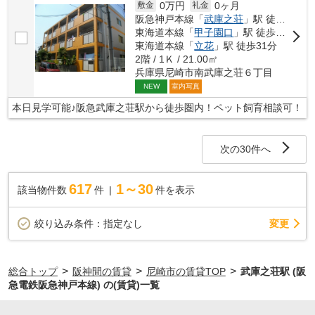
0万円
0ヶ月
敷金
礼金
阪急神戸本線「
武庫之荘
」駅 徒歩12分
東海道本線「
甲子園口
」駅 徒歩26分
東海道本線「
立花
」駅 徒歩31分
2階 / 1Ｋ / 21.00㎡
兵庫県尼崎市南武庫之荘６丁目
室内写真
NEW
本日見学可能♪阪急武庫之荘駅から徒歩圏内！ペット飼育相談可！
次の30件へ
617
1～30
該当物件数
件
件を表示
変更
絞り込み条件：
指定なし
>
>
>
総合トップ
阪神間の賃貸
尼崎市の賃貸TOP
武庫之荘駅 (阪
急電鉄阪急神戸本線) の(賃貸)一覧