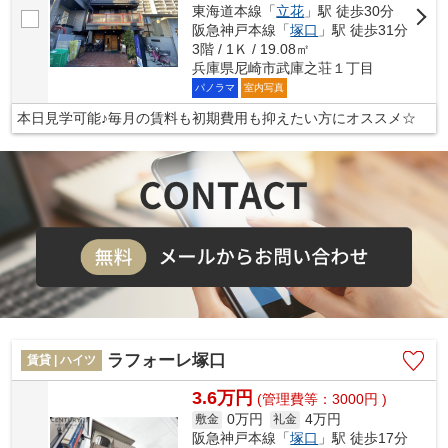
東海道本線「
立花
」駅 徒歩30分
阪急神戸本線「
塚口
」駅 徒歩31分
3階 / 1Ｋ / 19.08㎡
兵庫県尼崎市武庫之荘１丁目
パノラマ
室内写真
本日見学可能♪毎月の賃料も初期費用も抑えたい方にオススメ☆
ラフォーレ塚口
賃貸 | ハイツ
3.6万円
(管理費等：3000円 )
0万円
4万円
敷金
礼金
阪急神戸本線「
塚口
」駅 徒歩17分