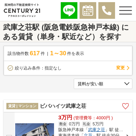
武庫之荘駅 (阪急電鉄阪急神戸本線) に
ある賃貸（単身・駅近など）を探す
617
1～30
該当物件数
件
件を表示
変更
絞り込み条件：
指定なし
ビバハイツ武庫之荘
賃貸 | マンション
3万円
(管理費等：4000円 )
0万円
5万円
敷金
礼金
阪急神戸本線「
武庫之荘
」駅 徒歩5分
東海道本線「
立花
」駅 徒歩30分