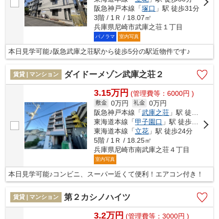
阪急神戸本線「
塚口
」駅 徒歩31分
3階 / 1Ｒ / 18.07㎡
兵庫県尼崎市武庫之荘１丁目
パノラマ
室内写真
本日見学可能♪阪急武庫之荘駅から徒歩5分の駅近物件です♪
ダイドーメゾン武庫之荘２
賃貸 | マンション
3.15万円
(管理費等：6000円 )
0万円
0万円
敷金
礼金
阪急神戸本線「
武庫之荘
」駅 徒歩15分
東海道本線「
甲子園口
」駅 徒歩22分
東海道本線「
立花
」駅 徒歩24分
5階 / 1Ｒ / 18.25㎡
兵庫県尼崎市南武庫之荘４丁目
室内写真
本日見学可能♪コンビニ、スーパー近くて便利！エアコン付き！
第２カシノハイツ
賃貸 | マンション
3.2万円
(管理費等：3000円 )