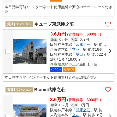
本日見学可能♪インターネット使用無料☆安心のオートロック付き
☆
キューブ東武庫之荘
賃貸 | マンション
3.6万円
(管理費等：6000円 )
0万円
0万円
敷金
礼金
阪急神戸本線「
武庫之荘
」駅 徒歩13分
東海道本線「
立花
」駅 徒歩18分
阪急神戸本線「
塚口
」駅 徒歩22分
1階 / 1Ｒ / 18.00㎡
兵庫県尼崎市上ノ島町１丁目
パノラマ
室内写真
本日見学可能♪インターネット使用無料☆生活環境充実♪
Blume武庫之荘
賃貸 | マンション
3.6万円
(管理費等：6000円 )
0ヶ月
0万円
敷金
礼金
阪急神戸本線「
武庫之荘
」駅 徒歩8分
東海道本線「
立花
」駅 徒歩18分