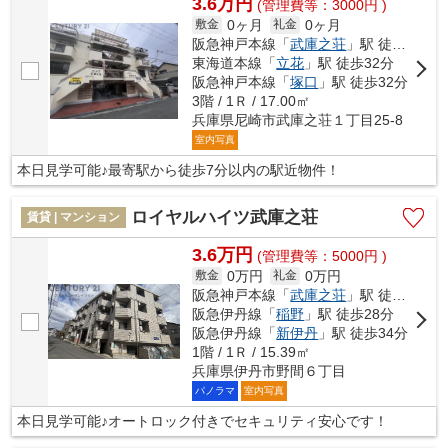
3.6万円
(管理費等：3000円 )
0ヶ月
0ヶ月
敷金
礼金
阪急神戸本線「
武庫之荘
」駅 徒歩7分
東海道本線「
立花
」駅 徒歩32分
阪急神戸本線「
塚口
」駅 徒歩32分
3階 / 1Ｒ / 17.00㎡
兵庫県尼崎市武庫之荘１丁目25-8
室内写真
本日見学可能♪最寄駅から徒歩7分以内の駅近物件！
ロイヤルハイツ武庫之荘
賃貸 | マンション
3.6万円
(管理費等：5000円 )
0万円
0万円
敷金
礼金
阪急神戸本線「
武庫之荘
」駅 徒歩20分
阪急伊丹線「
稲野
」駅 徒歩28分
阪急伊丹線「
新伊丹
」駅 徒歩34分
1階 / 1Ｒ / 15.39㎡
兵庫県伊丹市野間６丁目
パノラマ
室内写真
本日見学可能♪オートロック付きでセキュリティ安心です！