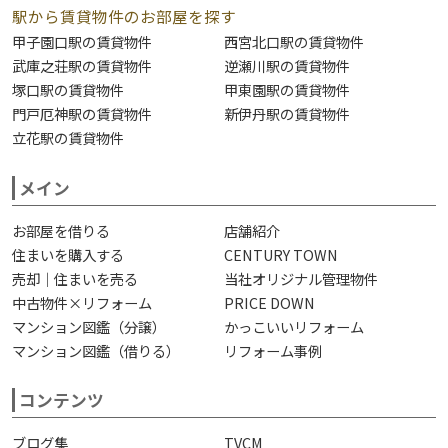
駅から賃貸物件のお部屋を探す
甲子園口駅の賃貸物件
西宮北口駅の賃貸物件
武庫之荘駅の賃貸物件
逆瀬川駅の賃貸物件
塚口駅の賃貸物件
甲東園駅の賃貸物件
門戸厄神駅の賃貸物件
新伊丹駅の賃貸物件
立花駅の賃貸物件
メイン
お部屋を借りる
店舗紹介
住まいを購入する
CENTURY TOWN
売却｜住まいを売る
当社オリジナル管理物件
中古物件×リフォーム
PRICE DOWN
マンション図鑑（分譲）
かっこいいリフォーム
マンション図鑑（借りる）
リフォーム事例
コンテンツ
ブログ集
TVCM