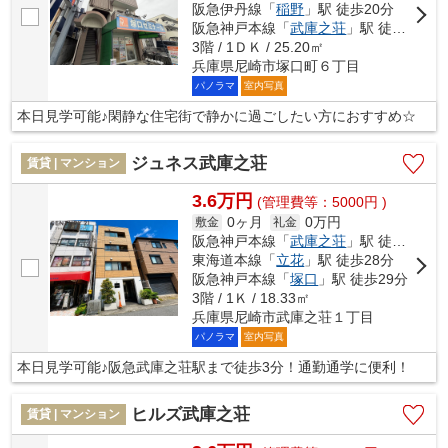
阪急伊丹線「
稲野
」駅 徒歩20分
阪急神戸本線「
武庫之荘
」駅 徒歩22分
3階 / 1ＤＫ / 25.20㎡
兵庫県尼崎市塚口町６丁目
パノラマ
室内写真
本日見学可能♪閑静な住宅街で静かに過ごしたい方におすすめ☆
ジュネス武庫之荘
賃貸 | マンション
3.6万円
(管理費等：5000円 )
0ヶ月
0万円
敷金
礼金
阪急神戸本線「
武庫之荘
」駅 徒歩3分
東海道本線「
立花
」駅 徒歩28分
阪急神戸本線「
塚口
」駅 徒歩29分
3階 / 1Ｋ / 18.33㎡
兵庫県尼崎市武庫之荘１丁目
パノラマ
室内写真
本日見学可能♪阪急武庫之荘駅まで徒歩3分！通勤通学に便利！
ヒルズ武庫之荘
賃貸 | マンション