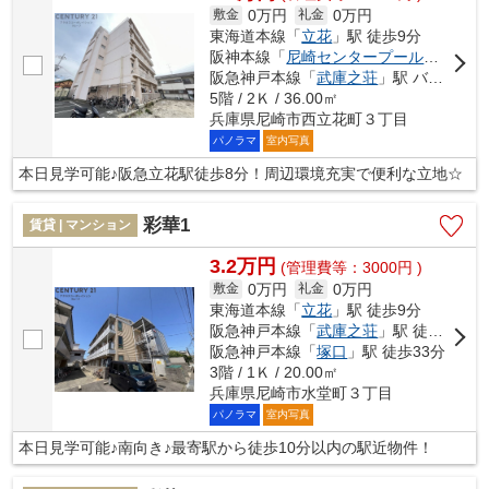
0万円
0万円
敷金
礼金
東海道本線「
立花
」駅 徒歩9分
阪神本線「
尼崎センタープール前
」駅 徒
阪急神戸本線「
武庫之荘
」駅 バス12分 「浜浦町」 停歩3分
5階 / 2Ｋ / 36.00㎡
兵庫県尼崎市西立花町３丁目
パノラマ
室内写真
本日見学可能♪阪急立花駅徒歩8分！周辺環境充実で便利な立地☆
彩華1
賃貸 | マンション
3.2万円
(管理費等：3000円 )
0万円
0万円
敷金
礼金
東海道本線「
立花
」駅 徒歩9分
阪急神戸本線「
武庫之荘
」駅 徒歩18分
阪急神戸本線「
塚口
」駅 徒歩33分
3階 / 1Ｋ / 20.00㎡
兵庫県尼崎市水堂町３丁目
パノラマ
室内写真
本日見学可能♪南向き♪最寄駅から徒歩10分以内の駅近物件！