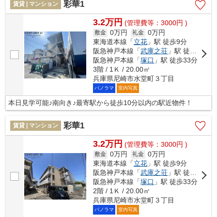
彩華1
賃貸 | マンション
3.2万円
(管理費等：3000円 )
0万円
0万円
敷金
礼金
東海道本線「
立花
」駅 徒歩9分
阪急神戸本線「
武庫之荘
」駅 徒歩18分
阪急神戸本線「
塚口
」駅 徒歩33分
3階 / 1Ｋ / 20.00㎡
兵庫県尼崎市水堂町３丁目
パノラマ
室内写真
本日見学可能♪南向き♪最寄駅から徒歩10分以内の駅近物件！
彩華1
賃貸 | マンション
3.2万円
(管理費等：3000円 )
0万円
0万円
敷金
礼金
東海道本線「
立花
」駅 徒歩9分
阪急神戸本線「
武庫之荘
」駅 徒歩18分
阪急神戸本線「
塚口
」駅 徒歩33分
2階 / 1Ｋ / 20.00㎡
兵庫県尼崎市水堂町３丁目
パノラマ
室内写真