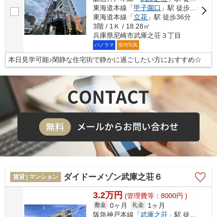
東海道本線「
甲子園口
」駅 徒歩34分
東海道本線「
立花
」駅 徒歩36分
3階 / 1Ｋ / 18.28㎡
兵庫県尼崎市武庫之荘３丁目
パノラマ
室内写真
本日見学可能♪閑静な住宅街で静かに過ごしたい方におすすめ☆
ダイドーメゾン武庫之荘６
賃貸 | マンション
3.2万円
(管理費等：8000円 )
0ヶ月
1ヶ月
敷金
礼金
阪急神戸本線「
武庫之荘
」駅 徒歩11分