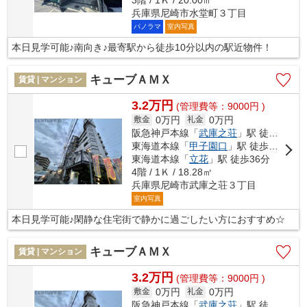
兵庫県尼崎市水堂町３丁目
パノラマ
室内写真
本日見学可能♪南向き♪最寄駅から徒歩10分以内の駅近物件！
キューブＡＭＸ
賃貸 | マンション
3.2万円
(管理費等：9000円 )
0万円
0万円
敷金
礼金
阪急神戸本線「
武庫之荘
」駅 徒歩12分
東海道本線「
甲子園口
」駅 徒歩34分
東海道本線「
立花
」駅 徒歩36分
4階 / 1Ｋ / 18.28㎡
兵庫県尼崎市武庫之荘３丁目
室内写真
本日見学可能♪閑静な住宅街で静かに過ごしたい方におすすめ☆
キューブＡＭＸ
賃貸 | マンション
3.2万円
(管理費等：9000円 )
0万円
0万円
敷金
礼金
阪急神戸本線「
武庫之荘
」駅 徒歩12分