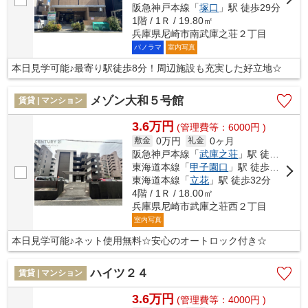
阪急神戸本線「
塚口
」駅 徒歩29分
1階 / 1Ｒ / 19.80㎡
兵庫県尼崎市南武庫之荘２丁目
パノラマ
室内写真
本日見学可能♪最寄り駅徒歩8分！周辺施設も充実した好立地☆
メゾン大和５号館
賃貸 | マンション
3.6万円
(管理費等：6000円 )
0万円
0ヶ月
敷金
礼金
阪急神戸本線「
武庫之荘
」駅 徒歩7分
東海道本線「
甲子園口
」駅 徒歩29分
東海道本線「
立花
」駅 徒歩32分
4階 / 1Ｒ / 18.00㎡
兵庫県尼崎市武庫之荘西２丁目
室内写真
本日見学可能♪ネット使用無料☆安心のオートロック付き☆
ハイツ２４
賃貸 | マンション
3.6万円
(管理費等：4000円 )