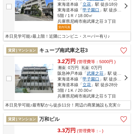
東海道本線「
立花
」駅 徒歩18分
東海道本線「
甲子園口
」駅 徒歩30分
5階 / 1Ｒ / 18.00㎡
兵庫県尼崎市南武庫之荘３丁目
室内写真
本日見学可能♪最上階！近隣にコンビニ・スーパー有り♪
キューブ南武庫之荘3
賃貸 | マンション
3.2万円
(管理費等：5000円 )
0万円
0万円
敷金
礼金
阪急神戸本線「
武庫之荘
」駅 徒歩11分
東海道本線「
甲子園口
」駅 徒歩27分
東海道本線「
立花
」駅 徒歩28分
3階 / 1Ｋ / 20.00㎡
兵庫県尼崎市南武庫之荘５丁目
本日見学可能♪最寄駅から徒歩11分！周辺の商業施設も充実☆
万和ビル
賃貸 | マンション
3.3万円
(管理費等：- )