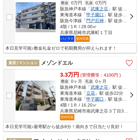
0万円
0万円
敷金
礼金
阪急神戸本線「
武庫之荘
」駅 徒歩13分
東海道本線「
甲子園口
」駅 徒歩33分
阪急今津線「
門戸厄神
」駅 徒歩49分
4階 / 1Ｒ / 28.00㎡
兵庫県尼崎市武庫町１丁目
パノラマ
室内写真
本日見学可能♪敷金礼金ゼロで初期費用が抑えられます！
メゾンドエル
賃貸 | マンション
3.3万円
(管理費等：4100円 )
0ヶ月
0ヶ月
敷金
礼金
阪急神戸本線「
武庫之荘
」駅 徒歩8分
東海道本線「
立花
」駅 徒歩22分
東海道本線「
甲子園口
」駅 徒歩30分
4階 / 1Ｒ / 16.20㎡
兵庫県尼崎市南武庫之荘３丁目32-25
室内写真
本日見学可能♪最寄駅から徒歩8分！南向きで日当たり良好！