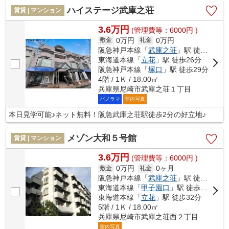
ハイステージ武庫之荘
賃貸 | マンション
3.6万円
(管理費等：6000円 )
0万円
0万円
敷金
礼金
阪急神戸本線「
武庫之荘
」駅 徒歩2分
東海道本線「
立花
」駅 徒歩26分
阪急神戸本線「
塚口
」駅 徒歩29分
4階 / 1Ｋ / 18.00㎡
兵庫県尼崎市武庫之荘１丁目
パノラマ
室内写真
本日見学可能♪ネット無料！阪急武庫之荘駅徒歩2分の好立地♪
メゾン大和５号館
賃貸 | マンション
3.6万円
(管理費等：6000円 )
0万円
0ヶ月
敷金
礼金
阪急神戸本線「
武庫之荘
」駅 徒歩8分
東海道本線「
甲子園口
」駅 徒歩29分
東海道本線「
立花
」駅 徒歩32分
5階 / 1Ｋ / 18.00㎡
兵庫県尼崎市武庫之荘西２丁目
室内写真