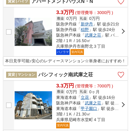
アパートメントハウスN・N
賃貸 | ハイツ
3.3万円
(管理費等：3000円 )
0万円
0万円
敷金
礼金
阪急伊丹線「
新伊丹
」駅 徒歩21分
阪急伊丹線「
稲野
」駅 徒歩24分
阪急神戸本線「
武庫之荘
」駅 バス9分 「野間西」 停歩14分車10分 2.0km
2階 / 1Ｒ / 16.50㎡
兵庫県伊丹市南野北３丁目
パノラマ
室内写真
本日見学可能♪安心のレディースマンション☆単身者におすすめ！
パシフィック南武庫之荘
賃貸 | マンション
3.3万円
(管理費等：7000円 )
0万円
0ヶ月
敷金
礼金
東海道本線「
立花
」駅 徒歩16分
阪急神戸本線「
武庫之荘
」駅 徒歩21分
東海道本線「
甲子園口
」駅 徒歩24分
3階 / 1Ｋ / 21.30㎡
兵庫県尼崎市水堂町４丁目
室内写真