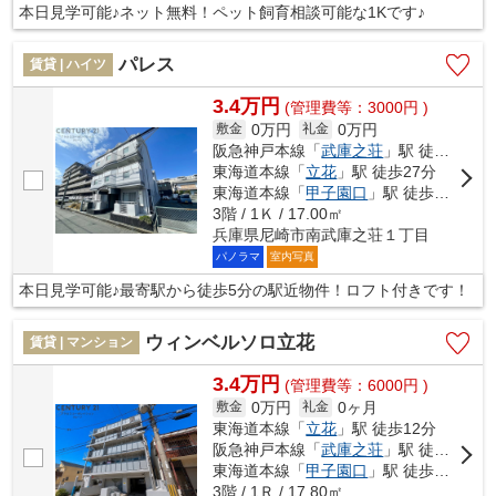
本日見学可能♪ネット無料！ペット飼育相談可能な1Kです♪
パレス
賃貸 | ハイツ
3.4万円
(管理費等：3000円 )
0万円
0万円
敷金
礼金
阪急神戸本線「
武庫之荘
」駅 徒歩5分
東海道本線「
立花
」駅 徒歩27分
東海道本線「
甲子園口
」駅 徒歩31分
3階 / 1Ｋ / 17.00㎡
兵庫県尼崎市南武庫之荘１丁目
パノラマ
室内写真
本日見学可能♪最寄駅から徒歩5分の駅近物件！ロフト付きです！
ウィンベルソロ立花
賃貸 | マンション
3.4万円
(管理費等：6000円 )
0万円
0ヶ月
敷金
礼金
東海道本線「
立花
」駅 徒歩12分
阪急神戸本線「
武庫之荘
」駅 徒歩22分
東海道本線「
甲子園口
」駅 徒歩28分
3階 / 1Ｒ / 17.80㎡