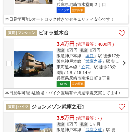
兵庫県尼崎市水堂町２丁目
パノラマ
室内写真
本日見学可能♪オートロック付きでセキュリティ安心です！
ビオラ並木台
賃貸 | マンション
3.4万円
(管理費等：4000円 )
0万円
0万円
敷金
礼金
阪急神戸本線「
塚口
」駅 徒歩17分
阪急神戸本線「
武庫之荘
」駅 徒歩19分
東海道本線「
立花
」駅 徒歩23分
3階 / 1Ｒ / 18.14㎡
兵庫県尼崎市南塚口町８丁目
室内写真
NEW
本日見学可能♪駐輪場・バイク置場有☆周辺環境充実してます♪
ジョンメゾン武庫之荘1
賃貸 | ハイツ
3.5万円
(管理費等：- )
0万円
1ヶ月
敷金
礼金
阪急神戸本線「
武庫之荘
」駅 徒歩5分