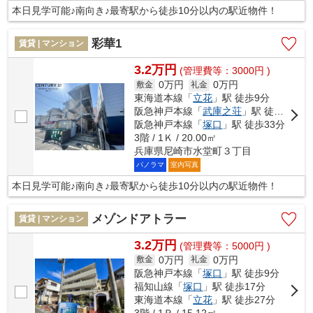
本日見学可能♪南向き♪最寄駅から徒歩10分以内の駅近物件！
彩華1
賃貸 | マンション
3.2万円
(管理費等：3000円 )
0万円
0万円
敷金
礼金
東海道本線「
立花
」駅 徒歩9分
阪急神戸本線「
武庫之荘
」駅 徒歩18分
阪急神戸本線「
塚口
」駅 徒歩33分
3階 / 1Ｋ / 20.00㎡
兵庫県尼崎市水堂町３丁目
パノラマ
室内写真
本日見学可能♪南向き♪最寄駅から徒歩10分以内の駅近物件！
メゾンドアトラー
賃貸 | マンション
3.2万円
(管理費等：5000円 )
0万円
0万円
敷金
礼金
阪急神戸本線「
塚口
」駅 徒歩9分
福知山線「
塚口
」駅 徒歩17分
東海道本線「
立花
」駅 徒歩27分
3階 / 1Ｒ / 15.12㎡