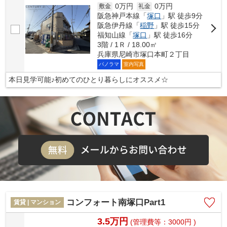
0万円
0万円
敷金
礼金
阪急神戸本線「
塚口
」駅 徒歩9分
阪急伊丹線「
稲野
」駅 徒歩15分
福知山線「
塚口
」駅 徒歩16分
3階 / 1Ｒ / 18.00㎡
兵庫県尼崎市塚口本町２丁目
パノラマ
室内写真
本日見学可能♪初めてのひとり暮らしにオススメ☆
コンフォート南塚口Part1
賃貸 | マンション
3.5万円
(管理費等：3000円 )