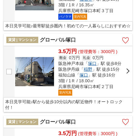
3階 / 1Ｒ / 16.35㎡
兵庫県尼崎市塚口本町３丁目
パノラマ
室内写真
本日見学可能♪最寄駅徒歩圏内！初めての一人暮らしにおすすめ☆
グローバル塚口
賃貸 | マンション
3.5万円
(管理費等：3000円 )
0万円
0万円
敷金
礼金
阪急神戸本線「
塚口
」駅 徒歩8分
阪急伊丹線「
稲野
」駅 徒歩15分
福知山線「
塚口
」駅 徒歩16分
3階 / 1Ｒ / 18.00㎡
兵庫県尼崎市塚口本町２丁目
室内写真
本日見学可能♪駅から徒歩10分以内の駅近物件！オートロック
付！
グローバル塚口
賃貸 | マンション
3.5万円
(管理費等：3000円 )