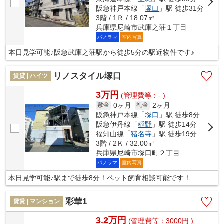
阪急神戸本線「
塚口
」駅 徒歩31分
3階 / 1Ｒ / 18.07㎡
兵庫県尼崎市武庫之荘１丁目
パノラマ
室内写真
本日見学可能♪阪急武庫之荘駅から徒歩5分の駅近物件です♪
リノスタイル塚口
賃貸 | ハイツ
3万円
(管理費等：- )
0ヶ月
2ヶ月
敷金
礼金
阪急神戸本線「
塚口
」駅 徒歩8分
阪急伊丹線「
稲野
」駅 徒歩14分
福知山線「
猪名寺
」駅 徒歩19分
3階 / 2Ｋ / 32.00㎡
兵庫県尼崎市塚口町２丁目
パノラマ
室内写真
本日見学可能♪駅まで徒歩8分！ペット飼育相談可能です！
彩華1
賃貸 | マンション
3.2万円
(管理費等：3000円 )