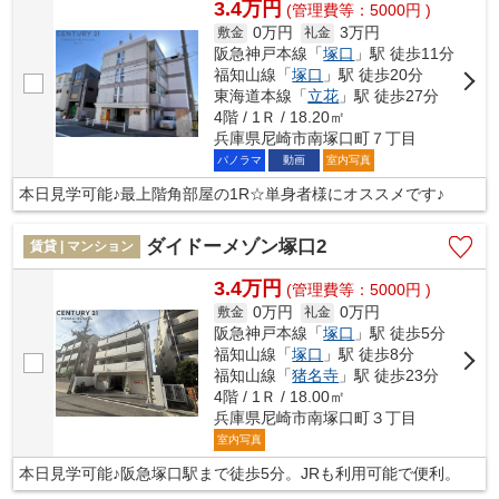
3.4万円
(管理費等：5000円 )
0万円
3万円
敷金
礼金
阪急神戸本線「
塚口
」駅 徒歩11分
福知山線「
塚口
」駅 徒歩20分
東海道本線「
立花
」駅 徒歩27分
4階 / 1Ｒ / 18.20㎡
兵庫県尼崎市南塚口町７丁目
パノラマ
動画
室内写真
本日見学可能♪最上階角部屋の1R☆単身者様にオススメです♪
ダイドーメゾン塚口2
賃貸 | マンション
3.4万円
(管理費等：5000円 )
0万円
0万円
敷金
礼金
阪急神戸本線「
塚口
」駅 徒歩5分
福知山線「
塚口
」駅 徒歩8分
福知山線「
猪名寺
」駅 徒歩23分
4階 / 1Ｒ / 18.00㎡
兵庫県尼崎市南塚口町３丁目
室内写真
本日見学可能♪阪急塚口駅まで徒歩5分。JRも利用可能で便利。