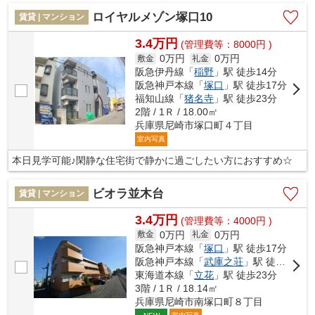
ロイヤルメゾン塚口10
賃貸 | マンション
3.4万円
(管理費等：8000円 )
0万円
0万円
敷金
礼金
阪急伊丹線「
稲野
」駅 徒歩14分
阪急神戸本線「
塚口
」駅 徒歩17分
福知山線「
猪名寺
」駅 徒歩23分
2階 / 1Ｒ / 18.00㎡
兵庫県尼崎市塚口町４丁目
室内写真
本日見学可能♪閑静な住宅街で静かに過ごしたい方におすすめ☆
ビオラ並木台
賃貸 | マンション
3.4万円
(管理費等：4000円 )
0万円
0万円
敷金
礼金
阪急神戸本線「
塚口
」駅 徒歩17分
阪急神戸本線「
武庫之荘
」駅 徒歩19分
東海道本線「
立花
」駅 徒歩23分
3階 / 1Ｒ / 18.14㎡
兵庫県尼崎市南塚口町８丁目