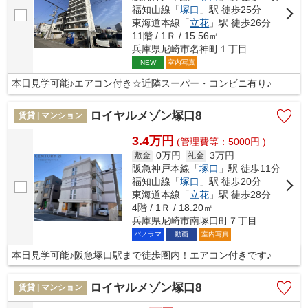
福知山線「
塚口
」駅 徒歩25分
東海道本線「
立花
」駅 徒歩26分
11階 / 1Ｒ / 15.56㎡
兵庫県尼崎市名神町１丁目
室内写真
NEW
本日見学可能♪エアコン付き☆近隣スーパー・コンビニ有り♪
ロイヤルメゾン塚口8
賃貸 | マンション
3.4万円
(管理費等：5000円 )
0万円
3万円
敷金
礼金
阪急神戸本線「
塚口
」駅 徒歩11分
福知山線「
塚口
」駅 徒歩20分
東海道本線「
立花
」駅 徒歩28分
4階 / 1Ｒ / 18.20㎡
兵庫県尼崎市南塚口町７丁目
パノラマ
動画
室内写真
本日見学可能♪阪急塚口駅まで徒歩圏内！エアコン付きです♪
ロイヤルメゾン塚口8
賃貸 | マンション