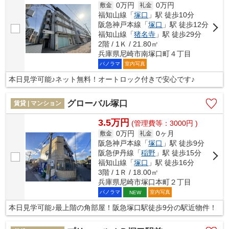
0万円
0万円
敷金
礼金
福知山線「
塚口
」駅 徒歩10分
阪急神戸本線「
塚口
」駅 徒歩12分
福知山線「
猪名寺
」駅 徒歩29分
2階 / 1Ｋ / 21.80㎡
兵庫県尼崎市南塚口町４丁目
パノラマ
室内写真
本日見学可能♪ネット無料！オートロック付きで安心です♪
グローバル塚口
賃貸 | マンション
3.5万円
(管理費等：3000円 )
0万円
0ヶ月
敷金
礼金
阪急神戸本線「
塚口
」駅 徒歩9分
阪急伊丹線「
稲野
」駅 徒歩15分
福知山線「
塚口
」駅 徒歩16分
3階 / 1Ｒ / 18.00㎡
兵庫県尼崎市塚口本町２丁目
パノラマ
室内写真
NEW
本日見学可能♪最上階の角部屋！阪急塚口駅徒歩9分の駅近物件！