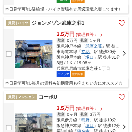
室内写真
NEW
本日見学可能♪駐輪場・バイク置場有☆周辺環境充実してます♪
ジョンメゾン武庫之荘1
賃貸 | ハイツ
3.5万円
(管理費等：- )
0万円
1ヶ月
敷金
礼金
阪急神戸本線「
武庫之荘
」駅 徒歩5分
東海道本線「
立花
」駅 徒歩30分
阪急神戸本線「
塚口
」駅 徒歩31分
3階 / 1Ｋ / 19.08㎡
兵庫県尼崎市武庫之荘１丁目
パノラマ
室内写真
本日見学可能♪毎月の賃料も初期費用も抑えたい方にオススメ☆
コーポU
賃貸 | マンション
3.5万円
(管理費等：- )
0ヶ月
3万円
敷金
礼金
阪急伊丹線「
稲野
」駅 徒歩10分
阪急神戸本線「
塚口
」駅 徒歩12分
福知山線「
猪名寺
」駅 徒歩15分