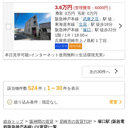
3.6万円
(管理費等：6000円 )
0万円
0万円
敷金
礼金
阪急神戸本線「
武庫之荘
」駅 徒歩13分
東海道本線「
立花
」駅 徒歩18分
阪急神戸本線「
塚口
」駅 徒歩22分
1階 / 1Ｒ / 18.00㎡
兵庫県尼崎市上ノ島町１丁目
パノラマ
室内写真
本日見学可能♪インターネット使用無料☆生活環境充実♪
次の30件へ
524
1～30
該当物件数
件
件を表示
変更
絞り込み条件：
指定なし
>
>
>
総合トップ
阪神間の賃貸
尼崎市の賃貸TOP
塚口駅 (阪急電
鉄阪急神戸本線) の(賃貸)一覧