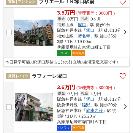
プリエールＪＲ塚口駅前
賃貸 | マンション
3.5万円
(管理費等：3000円 )
0万円
0ヶ月
敷金
礼金
福知山線「
塚口
」駅 徒歩1分
阪急神戸本線「
塚口
」駅 徒歩13分
福知山線「
猪名寺
」駅 徒歩25分
3階 / 1Ｋ / 19.00㎡
兵庫県尼崎市東塚口町１丁目
室内写真
NEW
本日見学可能♪JR塚口駅徒歩1分の好立地♪生活環境充実です♪
ラフォーレ塚口
賃貸 | ハイツ
3.6万円
(管理費等：3000円 )
0万円
4万円
敷金
礼金
阪急神戸本線「
塚口
」駅 徒歩17分
阪急伊丹線「
稲野
」駅 徒歩20分
阪急神戸本線「
武庫之荘
」駅 徒歩22分
3階 / 1ＤＫ / 25.20㎡
兵庫県尼崎市塚口町６丁目
パノラマ
室内写真