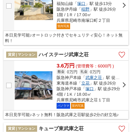
福知山線「
塚口
」駅 徒歩13分
阪急伊丹線「
稲野
」駅 徒歩26分
1階 / 1Ｒ / 17.00㎡
兵庫県尼崎市南塚口町２丁目
室内写真
本日見学可能♪オートロック付きでセキュリティ安心！ネット無
料！
ハイステージ武庫之荘
賃貸 | マンション
3.6万円
(管理費等：6000円 )
0万円
0万円
敷金
礼金
阪急神戸本線「
武庫之荘
」駅 徒歩2分
東海道本線「
立花
」駅 徒歩26分
阪急神戸本線「
塚口
」駅 徒歩29分
4階 / 1Ｋ / 18.00㎡
兵庫県尼崎市武庫之荘１丁目
パノラマ
室内写真
本日見学可能♪ネット無料！阪急武庫之荘駅徒歩2分の好立地♪
キューブ東武庫之荘
賃貸 | マンション