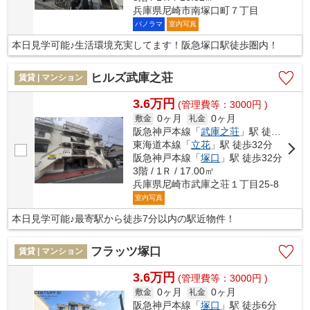
兵庫県尼崎市南塚口町７丁目
パノラマ
室内写真
本日見学可能♪生活環境充実してます！阪急塚口駅徒歩圏内！
ヒルズ武庫之荘
賃貸 | マンション
3.6万円
(管理費等：3000円 )
0ヶ月
0ヶ月
敷金
礼金
阪急神戸本線「
武庫之荘
」駅 徒歩7分
東海道本線「
立花
」駅 徒歩32分
阪急神戸本線「
塚口
」駅 徒歩32分
3階 / 1Ｒ / 17.00㎡
兵庫県尼崎市武庫之荘１丁目25-8
室内写真
本日見学可能♪最寄駅から徒歩7分以内の駅近物件！
フラッツ塚口
賃貸 | マンション
3.6万円
(管理費等：3000円 )
0ヶ月
0ヶ月
敷金
礼金
阪急神戸本線「
塚口
」駅 徒歩6分