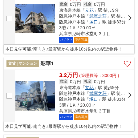
0万円
0万円
敷金
礼金
東海道本線「
立花
」駅 徒歩9分
阪急神戸本線「
武庫之荘
」駅 徒歩18分
阪急神戸本線「
塚口
」駅 徒歩33分
3階 / 1Ｋ / 20.00㎡
兵庫県尼崎市水堂町３丁目
パノラマ
室内写真
本日見学可能♪南向き♪最寄駅から徒歩10分以内の駅近物件！
彩華1
賃貸 | マンション
3.2万円
(管理費等：3000円 )
0万円
0万円
敷金
礼金
東海道本線「
立花
」駅 徒歩9分
阪急神戸本線「
武庫之荘
」駅 徒歩18分
阪急神戸本線「
塚口
」駅 徒歩33分
3階 / 1Ｋ / 20.00㎡
兵庫県尼崎市水堂町３丁目
パノラマ
室内写真
本日見学可能♪南向き♪最寄駅から徒歩10分以内の駅近物件！