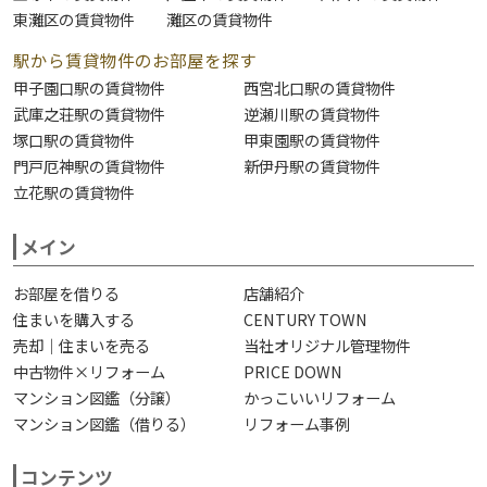
東灘区の賃貸物件
灘区の賃貸物件
駅から賃貸物件のお部屋を探す
甲子園口駅の賃貸物件
西宮北口駅の賃貸物件
武庫之荘駅の賃貸物件
逆瀬川駅の賃貸物件
塚口駅の賃貸物件
甲東園駅の賃貸物件
門戸厄神駅の賃貸物件
新伊丹駅の賃貸物件
立花駅の賃貸物件
メイン
お部屋を借りる
店舗紹介
住まいを購入する
CENTURY TOWN
売却｜住まいを売る
当社オリジナル管理物件
中古物件×リフォーム
PRICE DOWN
マンション図鑑（分譲）
かっこいいリフォーム
マンション図鑑（借りる）
リフォーム事例
コンテンツ