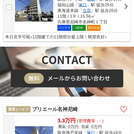
福知山線「
塚口
」駅 徒歩25分
東海道本線「
立花
」駅 徒歩26分
11階 / 1Ｒ / 15.56㎡
兵庫県尼崎市名神町１丁目
パノラマ
室内写真
NEW
本日見学可能♪11階建ての11階部分最上階！眺望良好♪
プリエール名神尼崎
賃貸 | ハイツ
3.3万円
(管理費等：- )
0万円
0万円
敷金
礼金
阪急神戸本線「
塚口
」駅 徒歩16分