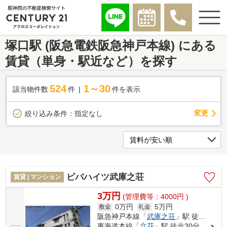
塚口駅 (阪急電鉄阪急神戸本線) にある
賃貸（単身・駅近など）を探す
524
1～30
該当物件数
件
件を表示
変更
絞り込み条件：
指定なし
ビバハイツ武庫之荘
賃貸 | マンション
3万円
(管理費等：4000円 )
0万円
5万円
敷金
礼金
阪急神戸本線「
武庫之荘
」駅 徒歩5分
東海道本線「
立花
」駅 徒歩30分