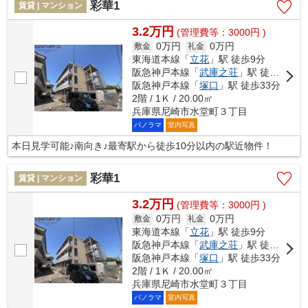
彩華1
賃貸 | マンション
3.2万円
(管理費等：3000円 )
0万円
0万円
敷金
礼金
東海道本線「
立花
」駅 徒歩9分
阪急神戸本線「
武庫之荘
」駅 徒歩18分
阪急神戸本線「
塚口
」駅 徒歩33分
2階 / 1Ｋ / 20.00㎡
兵庫県尼崎市水堂町３丁目
パノラマ
室内写真
本日見学可能♪南向き♪最寄駅から徒歩10分以内の駅近物件！
彩華1
賃貸 | マンション
3.2万円
(管理費等：3000円 )
0万円
0万円
敷金
礼金
東海道本線「
立花
」駅 徒歩9分
阪急神戸本線「
武庫之荘
」駅 徒歩18分
阪急神戸本線「
塚口
」駅 徒歩33分
2階 / 1Ｋ / 20.00㎡
兵庫県尼崎市水堂町３丁目
パノラマ
室内写真