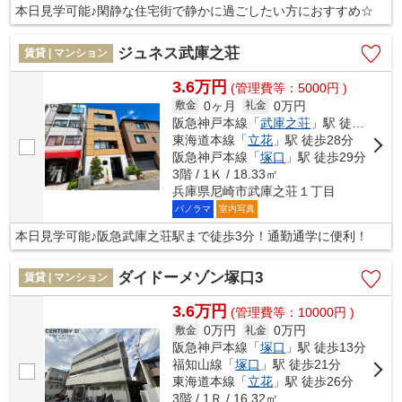
本日見学可能♪閑静な住宅街で静かに過ごしたい方におすすめ☆
ジュネス武庫之荘
賃貸 | マンション
3.6万円
(管理費等：5000円 )
0ヶ月
0万円
敷金
礼金
阪急神戸本線「
武庫之荘
」駅 徒歩3分
東海道本線「
立花
」駅 徒歩28分
阪急神戸本線「
塚口
」駅 徒歩29分
3階 / 1Ｋ / 18.33㎡
兵庫県尼崎市武庫之荘１丁目
パノラマ
室内写真
本日見学可能♪阪急武庫之荘駅まで徒歩3分！通勤通学に便利！
ダイドーメゾン塚口3
賃貸 | マンション
3.6万円
(管理費等：10000円 )
0万円
0万円
敷金
礼金
阪急神戸本線「
塚口
」駅 徒歩13分
福知山線「
塚口
」駅 徒歩21分
東海道本線「
立花
」駅 徒歩26分
3階 / 1Ｒ / 16.32㎡