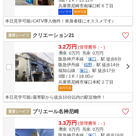
兵庫県尼崎市南塚口町６丁目
パノラマ
室内写真
本日見学可能♪CATV導入物件！単身者様にオススメです♪
クリエーション21
賃貸 | ハイツ
3.2万円
(管理費等：- )
0万円
0万円
敷金
礼金
阪急神戸本線「
塚口
」駅 徒歩6分
阪急伊丹線「
稲野
」駅 徒歩14分
福知山線「
塚口
」駅 徒歩17分
3階 / 1Ｒ / 18.00㎡
兵庫県尼崎市塚口本町２丁目
室内写真
本日見学可能♪最寄駅から徒歩10分以内の駅近物件！
プリエール名神尼崎
賃貸 | ハイツ
3.3万円
(管理費等：- )
0万円
0万円
敷金
礼金
阪急神戸本線「
塚口
」駅 徒歩16分