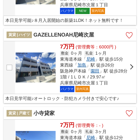
兵庫県尼崎市次屋１丁目
パノラマ
室内写真
NEW
本日見学可能♪８月入居開始の新築1LDK！ネット無料です！
GAZELLENOAH尼崎次屋
賃貸 | ハイツ
7万円
(管理費等：6000円 )
0ヶ月
1ヶ月
敷金
礼金
東海道本線「
尼崎
」駅 徒歩15分
東西線「
加島
」駅 徒歩26分
阪急神戸本線「
園田
」駅 徒歩28分
1階 / 1ＬＤＫ / 29.97㎡
兵庫県尼崎市次屋１丁目
パノラマ
室内写真
本日見学可能♪オートロック・防犯カメラ付きで安心です♪
小寺貸家
賃貸 | 戸建て
7万円
(管理費等：- )
0ヶ月
3ヶ月
敷金
礼金
東海道本線「
尼崎
」駅 徒歩12分