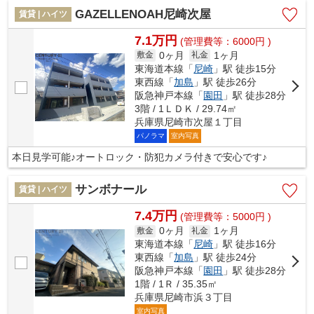
GAZELLENOAH尼崎次屋
賃貸 | ハイツ
7.1万円
(管理費等：6000円 )
0ヶ月
1ヶ月
敷金
礼金
東海道本線「
尼崎
」駅 徒歩15分
東西線「
加島
」駅 徒歩26分
阪急神戸本線「
園田
」駅 徒歩28分
3階 / 1ＬＤＫ / 29.74㎡
兵庫県尼崎市次屋１丁目
パノラマ
室内写真
本日見学可能♪オートロック・防犯カメラ付きで安心です♪
サンボナール
賃貸 | ハイツ
7.4万円
(管理費等：5000円 )
0ヶ月
1ヶ月
敷金
礼金
東海道本線「
尼崎
」駅 徒歩16分
東西線「
加島
」駅 徒歩24分
阪急神戸本線「
園田
」駅 徒歩28分
1階 / 1Ｒ / 35.35㎡
兵庫県尼崎市浜３丁目
室内写真