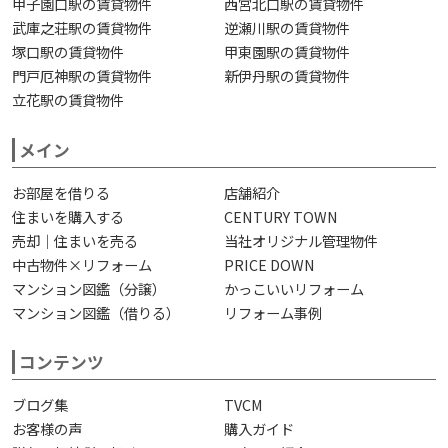
甲子園口駅の賃貸物件
西宮北口駅の賃貸物件
武庫之荘駅の賃貸物件
逆瀬川駅の賃貸物件
塚口駅の賃貸物件
甲東園駅の賃貸物件
門戸厄神駅の賃貸物件
新伊丹駅の賃貸物件
立花駅の賃貸物件
メイン
お部屋を借りる
店舗紹介
住まいを購入する
CENTURY TOWN
売却｜住まいを売る
当社オリジナル管理物件
中古物件×リフォーム
PRICE DOWN
マンション図鑑（分譲）
かっこいいリフォーム
マンション図鑑（借りる）
リフォーム事例
コンテンツ
ブログ集
TVCM
お客様の声
購入ガイド