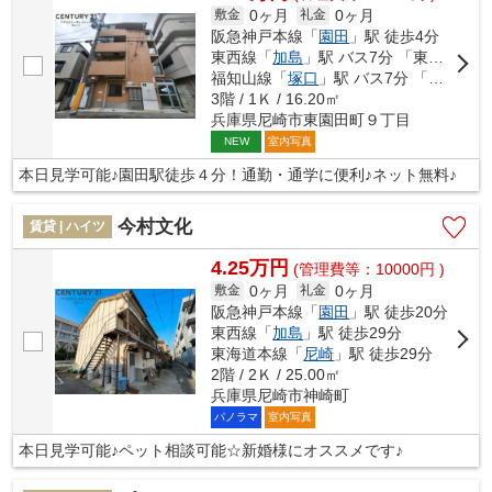
0ヶ月
0ヶ月
敷金
礼金
阪急神戸本線「
園田
」駅 徒歩4分
東西線「
加島
」駅 バス7分 「東園田８丁目」 停歩3分
福知山線「
塚口
」駅 バス7分 「阪急園田〔南〕」 停歩4分
3階 / 1Ｋ / 16.20㎡
兵庫県尼崎市東園田町９丁目
室内写真
NEW
本日見学可能♪園田駅徒歩４分！通勤・通学に便利♪ネット無料♪
今村文化
賃貸 | ハイツ
4.25万円
(管理費等：10000円 )
0ヶ月
0ヶ月
敷金
礼金
阪急神戸本線「
園田
」駅 徒歩20分
東西線「
加島
」駅 徒歩29分
東海道本線「
尼崎
」駅 徒歩29分
2階 / 2Ｋ / 25.00㎡
兵庫県尼崎市神崎町
パノラマ
室内写真
本日見学可能♪ペット相談可能☆新婚様にオススメです♪