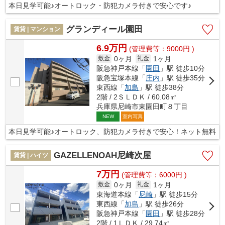
本日見学可能♪オートロック・防犯カメラ付きで安心です♪
グランディール園田
賃貸 | マンション
6.9万円
(管理費等：9000円 )
0ヶ月
1ヶ月
敷金
礼金
阪急神戸本線「
園田
」駅 徒歩10分
阪急宝塚本線「
庄内
」駅 徒歩35分
東西線「
加島
」駅 徒歩38分
2階 / 2ＳＬＤＫ / 60.08㎡
兵庫県尼崎市東園田町８丁目
室内写真
NEW
本日見学可能♪オートロック、防犯カメラ付きで安心！ネット無料
GAZELLENOAH尼崎次屋
賃貸 | ハイツ
7万円
(管理費等：6000円 )
0ヶ月
1ヶ月
敷金
礼金
東海道本線「
尼崎
」駅 徒歩15分
東西線「
加島
」駅 徒歩26分
阪急神戸本線「
園田
」駅 徒歩28分
2階 / 1ＬＤＫ / 29.74㎡