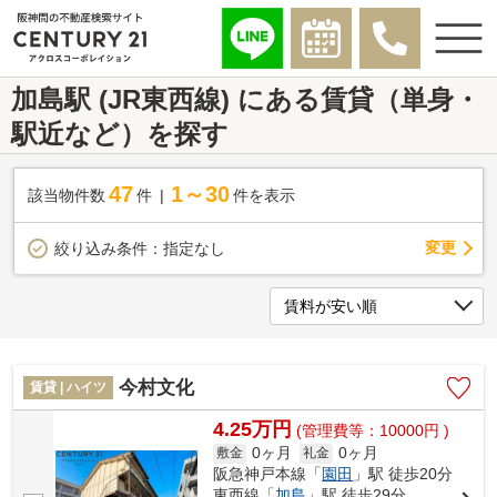
加島駅 (JR東西線) にある賃貸（単身・
駅近など）を探す
47
1～30
該当物件数
件
件を表示
変更
絞り込み条件：
指定なし
今村文化
賃貸 | ハイツ
4.25万円
(管理費等：10000円 )
0ヶ月
0ヶ月
敷金
礼金
阪急神戸本線「
園田
」駅 徒歩20分
東西線「
加島
」駅 徒歩29分