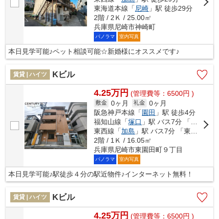
東海道本線「
尼崎
」駅 徒歩29分
2階 / 2Ｋ / 25.00㎡
兵庫県尼崎市神崎町
パノラマ
室内写真
本日見学可能♪ペット相談可能☆新婚様にオススメです♪
Kビル
賃貸 | ハイツ
4.25万円
(管理費等：6500円 )
0ヶ月
0ヶ月
敷金
礼金
阪急神戸本線「
園田
」駅 徒歩4分
福知山線「
塚口
」駅 バス7分 「阪急園田〔南〕」 停歩4分
東西線「
加島
」駅 バス7分 「東園田８丁目」 停歩3分
2階 / 1Ｋ / 16.05㎡
兵庫県尼崎市東園田町９丁目
パノラマ
室内写真
本日見学可能♪駅徒歩４分の駅近物件♪インターネット無料！
Kビル
賃貸 | ハイツ
4.25万円
(管理費等：6500円 )