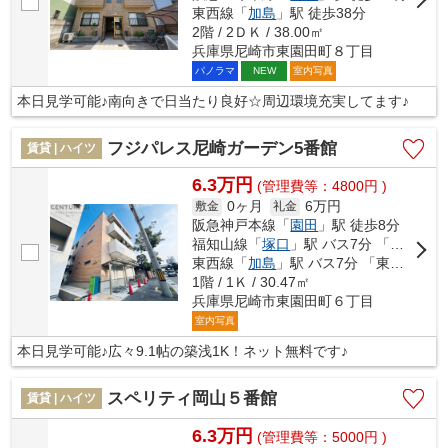
東西線「
加島
」駅 徒歩38分
2階 / 2ＤＫ / 38.00㎡
兵庫県尼崎市東園田町８丁目
パノラマ
室内写真
NEW
本日見学可能♪南向きで日当たり良好☆周辺環境充実してます♪
フジパレス尼崎ガーデン5番館
賃貸 | ハイツ
6.3万円
(管理費等：4800円 )
0ヶ月
6万円
敷金
礼金
阪急神戸本線「
園田
」駅 徒歩8分
福知山線「
塚口
」駅 バス7分 「阪急園田〔南〕」 停歩9分
東西線「
加島
」駅 バス7分 「東園田８丁目」 停歩7分
1階 / 1Ｋ / 30.47㎡
兵庫県尼崎市東園田町６丁目
室内写真
本日見学可能♪広々9.1帖の築浅1K！ネット無料です♪
スペリティ岡山５番館
賃貸 | ハイツ
6.3万円
(管理費等：5000円 )