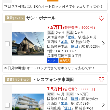
本日見学可能♪広い1R☆オートロック付きでセキュリティ安心！
サン・ボナール
賃貸 | ハイツ
7.5万円
(管理費等：5000円 )
0ヶ月
1ヶ月
敷金
礼金
東海道本線「
尼崎
」駅 徒歩16分
東西線「
加島
」駅 徒歩24分
阪急神戸本線「
園田
」駅 徒歩26分
2階 / 1Ｋ / 30.03㎡
兵庫県尼崎市浜３丁目
パノラマ
室内写真
本日見学可能♪オートロック付きでセキュリティ安心です！
トレスフォンテ東園田
賃貸 | マンション
7.5万円
(管理費等：8000円 )
0ヶ月
16.6万円
敷金
礼金
阪急神戸本線「
園田
」駅 徒歩6分
東西線「
加島
」駅 徒歩39分
福知山線「
塚口
」駅 徒歩36分