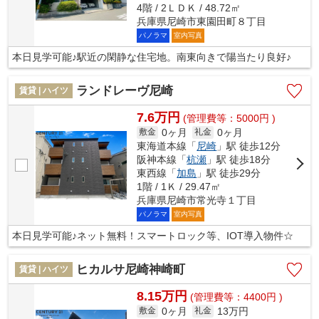
4階 / 2ＬＤＫ / 48.72㎡
兵庫県尼崎市東園田町８丁目
パノラマ
室内写真
本日見学可能♪駅近の閑静な住宅地。南東向きで陽当たり良好♪
ランドレーヴ尼崎
賃貸 | ハイツ
7.6万円
(管理費等：5000円 )
0ヶ月
0ヶ月
敷金
礼金
東海道本線「
尼崎
」駅 徒歩12分
阪神本線「
杭瀬
」駅 徒歩18分
東西線「
加島
」駅 徒歩29分
1階 / 1Ｋ / 29.47㎡
兵庫県尼崎市常光寺１丁目
パノラマ
室内写真
本日見学可能♪ネット無料！スマートロック等、IOT導入物件☆
ヒカルサ尼崎神崎町
賃貸 | ハイツ
8.15万円
(管理費等：4400円 )
0ヶ月
13万円
敷金
礼金