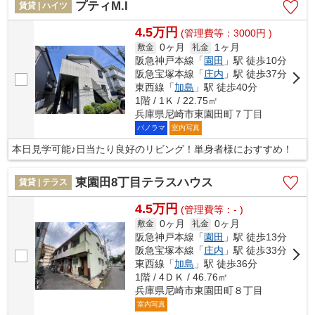
プティM.I
賃貸 | ハイツ
4.5万円
(管理費等：3000円 )
0ヶ月
1ヶ月
敷金
礼金
阪急神戸本線「
園田
」駅 徒歩10分
阪急宝塚本線「
庄内
」駅 徒歩37分
東西線「
加島
」駅 徒歩40分
1階 / 1Ｋ / 22.75㎡
兵庫県尼崎市東園田町７丁目
パノラマ
室内写真
本日見学可能♪日当たり良好のリビング！単身者様におすすめ！
東園田8丁目テラスハウス
賃貸 | テラス
4.5万円
(管理費等：- )
0ヶ月
0ヶ月
敷金
礼金
阪急神戸本線「
園田
」駅 徒歩13分
阪急宝塚本線「
庄内
」駅 徒歩33分
東西線「
加島
」駅 徒歩36分
1階 / 4ＤＫ / 46.76㎡
兵庫県尼崎市東園田町８丁目
室内写真