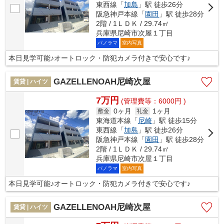
東西線「
加島
」駅 徒歩26分
阪急神戸本線「
園田
」駅 徒歩28分
2階 / 1ＬＤＫ / 29.74㎡
兵庫県尼崎市次屋１丁目
パノラマ
室内写真
本日見学可能♪オートロック・防犯カメラ付きで安心です♪
GAZELLENOAH尼崎次屋
賃貸 | ハイツ
7万円
(管理費等：6000円 )
0ヶ月
1ヶ月
敷金
礼金
東海道本線「
尼崎
」駅 徒歩15分
東西線「
加島
」駅 徒歩26分
阪急神戸本線「
園田
」駅 徒歩28分
2階 / 1ＬＤＫ / 29.74㎡
兵庫県尼崎市次屋１丁目
パノラマ
室内写真
本日見学可能♪オートロック・防犯カメラ付きで安心です♪
GAZELLENOAH尼崎次屋
賃貸 | ハイツ