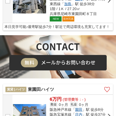
東西線「
加島
」駅 徒歩38分
1階 / 1Ｋ / 27.20㎡
兵庫県尼崎市東園田町８丁目
室内写真
NEW
本日見学可能♪最寄駅徒歩7分！駅近で周辺環境も充実してます！
東園田ハイツ
賃貸 | ハイツ
6万円
(管理費等：- )
0ヶ月
0ヶ月
敷金
礼金
阪急神戸本線「
園田
」駅 徒歩8分
阪急宝塚本線「
庄内
」駅 徒歩37分