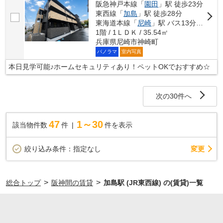
阪急神戸本線「
園田
」駅 徒歩23分
東西線「
加島
」駅 徒歩28分
東海道本線「
尼崎
」駅 バス13分 「神崎北団地」 停歩7分
1階 / 1ＬＤＫ / 35.54㎡
兵庫県尼崎市神崎町
パノラマ
室内写真
本日見学可能♪ホームセキュリティあり！ペットOKでおすすめ☆
次の30件へ
47
1～30
該当物件数
件
件を表示
変更
絞り込み条件：
指定なし
>
>
総合トップ
阪神間の賃貸
加島駅 (JR東西線) の(賃貸)一覧