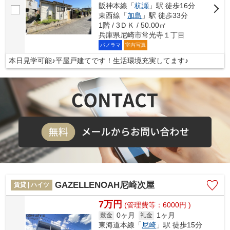
阪神本線「
杭瀬
」駅 徒歩16分
東西線「
加島
」駅 徒歩33分
1階 / 3ＤＫ / 50.00㎡
兵庫県尼崎市常光寺１丁目
パノラマ
室内写真
本日見学可能♪平屋戸建てです！生活環境充実してます♪
GAZELLENOAH尼崎次屋
賃貸 | ハイツ
7万円
(管理費等：6000円 )
0ヶ月
1ヶ月
敷金
礼金
東海道本線「
尼崎
」駅 徒歩15分