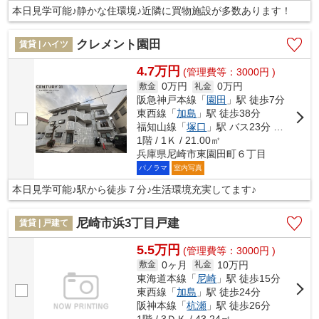
本日見学可能♪静かな住環境♪近隣に買物施設が多数あります！
クレメント園田
賃貸 | ハイツ
4.7万円
(管理費等：3000円 )
0万円
0万円
敷金
礼金
阪急神戸本線「
園田
」駅 徒歩7分
東西線「
加島
」駅 徒歩38分
福知山線「
塚口
」駅 バス23分 「東園田８丁目」 停歩3分
1階 / 1Ｋ / 21.00㎡
兵庫県尼崎市東園田町６丁目
パノラマ
室内写真
本日見学可能♪駅から徒歩７分♪生活環境充実してます♪
尼崎市浜3丁目戸建
賃貸 | 戸建て
5.5万円
(管理費等：3000円 )
0ヶ月
10万円
敷金
礼金
東海道本線「
尼崎
」駅 徒歩15分
東西線「
加島
」駅 徒歩24分
阪神本線「
杭瀬
」駅 徒歩26分
1階 / 3ＤＫ / 43.24㎡