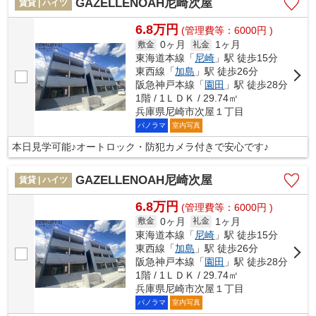
GAZELLENOAH尼崎次屋
賃貸 | ハイツ
6.8万円
(管理費等：6000円 )
0ヶ月
1ヶ月
敷金
礼金
東海道本線「
尼崎
」駅 徒歩15分
東西線「
加島
」駅 徒歩26分
阪急神戸本線「
園田
」駅 徒歩28分
1階 / 1ＬＤＫ / 29.74㎡
兵庫県尼崎市次屋１丁目
パノラマ
室内写真
本日見学可能♪オートロック・防犯カメラ付きで安心です♪
GAZELLENOAH尼崎次屋
賃貸 | ハイツ
6.8万円
(管理費等：6000円 )
0ヶ月
1ヶ月
敷金
礼金
東海道本線「
尼崎
」駅 徒歩15分
東西線「
加島
」駅 徒歩26分
阪急神戸本線「
園田
」駅 徒歩28分
1階 / 1ＬＤＫ / 29.74㎡
兵庫県尼崎市次屋１丁目
パノラマ
室内写真