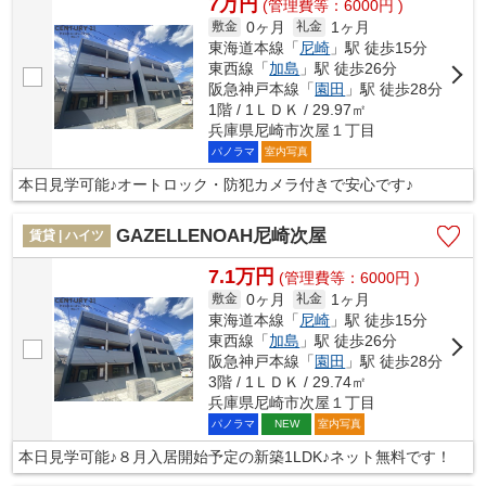
7万円
(管理費等：6000円 )
0ヶ月
1ヶ月
敷金
礼金
東海道本線「
尼崎
」駅 徒歩15分
東西線「
加島
」駅 徒歩26分
阪急神戸本線「
園田
」駅 徒歩28分
1階 / 1ＬＤＫ / 29.97㎡
兵庫県尼崎市次屋１丁目
パノラマ
室内写真
本日見学可能♪オートロック・防犯カメラ付きで安心です♪
GAZELLENOAH尼崎次屋
賃貸 | ハイツ
7.1万円
(管理費等：6000円 )
0ヶ月
1ヶ月
敷金
礼金
東海道本線「
尼崎
」駅 徒歩15分
東西線「
加島
」駅 徒歩26分
阪急神戸本線「
園田
」駅 徒歩28分
3階 / 1ＬＤＫ / 29.74㎡
兵庫県尼崎市次屋１丁目
パノラマ
室内写真
NEW
本日見学可能♪８月入居開始予定の新築1LDK♪ネット無料です！