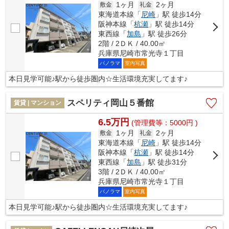
1ヶ月
2ヶ月
敷金
礼金
東海道本線「
尼崎
」駅 徒歩14分
阪神本線「
杭瀬
」駅 徒歩14分
東西線「
加島
」駅 徒歩26分
2階 / 2ＤＫ / 40.00㎡
兵庫県尼崎市常光寺１丁目
パノラマ
室内写真
本日見学可能♪駅から徒歩圏内☆生活環境充実してます♪
スペリティ岡山５番館
賃貸 | マンション
6.5万円
(管理費等：5000円 )
1ヶ月
2ヶ月
敷金
礼金
東海道本線「
尼崎
」駅 徒歩14分
阪神本線「
杭瀬
」駅 徒歩14分
東西線「
加島
」駅 徒歩31分
3階 / 2ＤＫ / 40.00㎡
兵庫県尼崎市常光寺１丁目
パノラマ
室内写真
本日見学可能♪駅から徒歩圏内☆生活環境充実してます♪