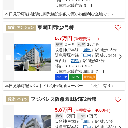
兵庫県尼崎市浜３丁目
本日見学可能♪近隣に商業施設多数で買い物便利な立地です♪
東園田団地2号棟
賃貸 | マンション
5.7万円
(管理費等：- )
0ヶ月
15万円
敷金
礼金
阪急神戸本線「
園田
」駅 徒歩13分
阪急宝塚本線「
庄内
」駅 徒歩34分
東西線「
加島
」駅 徒歩37分
5階 / 3ＤＫ / 63.36㎡
兵庫県尼崎市東園田町７丁目
パノラマ
室内写真
NEW
本日見学可能♪バストイレ別☆近隣スーパー・コンビニ有り♪
フジパレス阪急園田駅東2番館
賃貸 | ハイツ
5.8万円
(管理費等：4600円 )
0万円
6万円
敷金
礼金
阪急神戸本線「
園田
」駅 徒歩7分
阪急宝塚本線「
庄内
」駅 徒歩38分