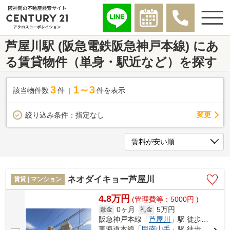
芦屋川駅 (阪急電鉄阪急神戸本線) にあ
る賃貸物件（単身・駅近など）を探す
3
1～3
該当物件数
件
件を表示
変更
絞り込み条件：
指定なし
ネオダイキョー芦屋川
賃貸 | マンション
4.8万円
(管理費等：5000円 )
0ヶ月
5万円
敷金
礼金
阪急神戸本線「
芦屋川
」駅 徒歩8分
東海道本線「
甲南山手
」駅 徒歩8分