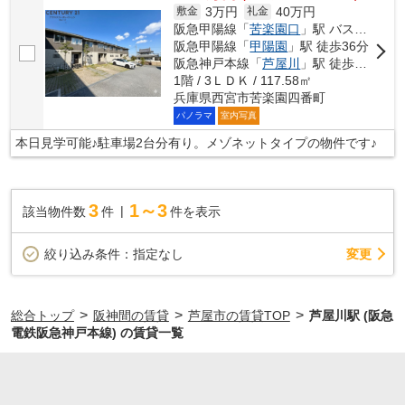
3万円
40万円
敷金
礼金
阪急甲陽線「
苦楽園口
」駅 バス6分 「苦楽園」 停歩10分
阪急甲陽線「
甲陽園
」駅 徒歩36分
阪急神戸本線「
芦屋川
」駅 徒歩43分
1階 / 3ＬＤＫ / 117.58㎡
兵庫県西宮市苦楽園四番町
パノラマ
室内写真
本日見学可能♪駐車場2台分有り。メゾネットタイプの物件です♪
3
1～3
該当物件数
件
件を表示
変更
絞り込み条件：
指定なし
>
>
>
総合トップ
阪神間の賃貸
芦屋市の賃貸TOP
芦屋川駅 (阪急
電鉄阪急神戸本線) の賃貸一覧