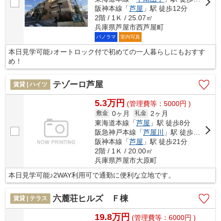
阪神本線「
芦屋
」駅 徒歩12分
2階 / 1Ｋ / 25.07㎡
兵庫県芦屋市西芦屋町
パノラマ
室内写真
本日見学可能♪オートロック付で初めての一人暮らしにもおすす
め！
テゾーロ芦屋
賃貸 | ハイツ
5.3万円
(管理費等：5000円 )
0ヶ月
2ヶ月
敷金
礼金
東海道本線「
芦屋
」駅 徒歩8分
阪急神戸本線「
芦屋川
」駅 徒歩11分
阪神本線「
芦屋
」駅 徒歩21分
2階 / 1Ｋ / 20.00㎡
兵庫県芦屋市大原町
本日見学可能♪2WAY利用可で通勤に便利な立地です。
六麓荘ヒルズ Ｆ棟
賃貸 | テラス
19.8万円
(管理費等：6000円 )