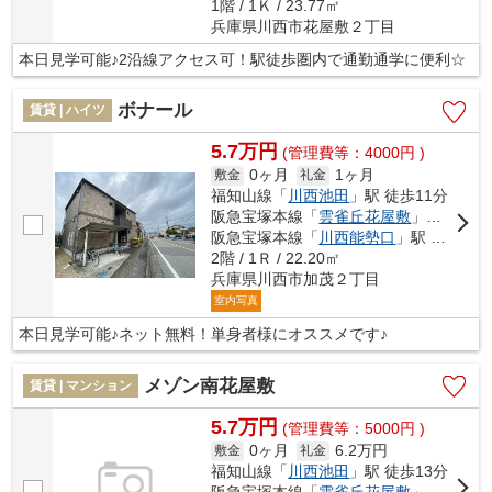
1階 / 1Ｋ / 23.77㎡
兵庫県川西市花屋敷２丁目
本日見学可能♪2沿線アクセス可！駅徒歩圏内で通勤通学に便利☆
ボナール
賃貸 | ハイツ
5.7万円
(管理費等：4000円 )
0ヶ月
1ヶ月
敷金
礼金
福知山線「
川西池田
」駅 徒歩11分
阪急宝塚本線「
雲雀丘花屋敷
」駅 徒歩18分
阪急宝塚本線「
川西能勢口
」駅 徒歩18分
2階 / 1Ｒ / 22.20㎡
兵庫県川西市加茂２丁目
室内写真
本日見学可能♪ネット無料！単身者様にオススメです♪
メゾン南花屋敷
賃貸 | マンション
5.7万円
(管理費等：5000円 )
0ヶ月
6.2万円
敷金
礼金
福知山線「
川西池田
」駅 徒歩13分