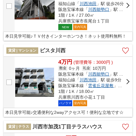
福知山線「
川西池田
」駅 徒歩26分
阪急宝塚本線「
川西能勢口
」駅 徒歩25分
1階 / 1Ｋ / 27.00㎡
兵庫県宝塚市長尾台１丁目
室内写真
NEW
本日見学可能♪ＴＶ付きインターホンつき！ネット使用料無料！
ビスタ川西
賃貸 | マンション
4万円
(管理費等：3000円 )
0ヶ月
10万円
敷金
礼金
阪急宝塚本線「
川西能勢口
」駅 徒歩7分
福知山線「
川西池田
」駅 徒歩9分
阪急宝塚本線「
雲雀丘花屋敷
」駅 徒歩19分
1階 / 1Ｋ / 18.00㎡
兵庫県川西市小花１丁目
パノラマ
室内写真
本日見学可能♪交通便利な2wayアクセス可！便利な立地です☆
川西市加茂1丁目テラスハウス
賃貸 | テラス