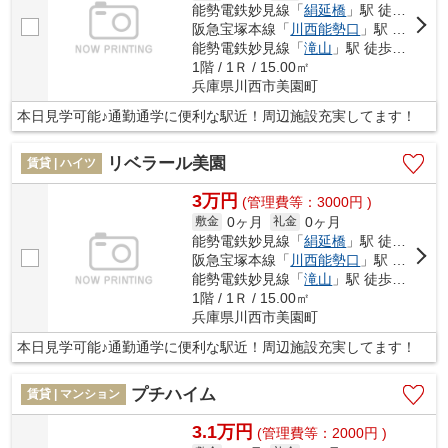
能勢電鉄妙見線「
絹延橋
」駅 徒歩5分
阪急宝塚本線「
川西能勢口
」駅 徒歩13分
能勢電鉄妙見線「
滝山
」駅 徒歩15分
1階 / 1Ｒ / 15.00㎡
兵庫県川西市美園町
本日見学可能♪通勤通学に便利な駅近！周辺施設充実してます！
リベラール美園
賃貸 | ハイツ
3万円
(管理費等：3000円 )
0ヶ月
0ヶ月
敷金
礼金
能勢電鉄妙見線「
絹延橋
」駅 徒歩5分
阪急宝塚本線「
川西能勢口
」駅 徒歩13分
能勢電鉄妙見線「
滝山
」駅 徒歩15分
1階 / 1Ｒ / 15.00㎡
兵庫県川西市美園町
本日見学可能♪通勤通学に便利な駅近！周辺施設充実してます！
プチハイム
賃貸 | マンション
3.1万円
(管理費等：2000円 )