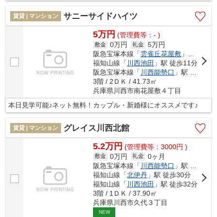
サニーサイドハイツ
賃貸 | マンション
5万円
(管理費等：- )
0万円
5万円
敷金
礼金
阪急宝塚本線「
雲雀丘花屋敷
」駅 徒歩11分
福知山線「
川西池田
」駅 徒歩11分
阪急宝塚本線「
川西能勢口
」駅 徒歩19分
3階 / 2ＤＫ / 41.73㎡
兵庫県川西市南花屋敷４丁目
本日見学可能♪ネット無料！カップル・新婚様にオススメです♪
グレイス川西北館
賃貸 | マンション
5.2万円
(管理費等：3000円 )
0万円
0ヶ月
敷金
礼金
阪急宝塚本線「
川西能勢口
」駅 バス20分 「上久代」 停歩1分
福知山線「
北伊丹
」駅 徒歩30分
福知山線「
川西池田
」駅 徒歩32分
3階 / 1ＤＫ / 37.90㎡
兵庫県川西市久代３丁目
NEW