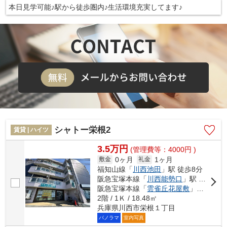
本日見学可能♪駅から徒歩圏内♪生活環境充実してます♪
シャトー栄根2
賃貸 | ハイツ
3.5万円
(管理費等：4000円 )
0ヶ月
1ヶ月
敷金
礼金
福知山線「
川西池田
」駅 徒歩8分
阪急宝塚本線「
川西能勢口
」駅 徒歩9分
阪急宝塚本線「
雲雀丘花屋敷
」駅 徒歩20分
2階 / 1Ｋ / 18.48㎡
兵庫県川西市栄根１丁目
パノラマ
室内写真