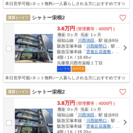
本日見学可能♪ネット無料♪一人暮らしされる方におすすめです☆
シャトー栄根2
賃貸 | ハイツ
3.6万円
(管理費等：4000円 )
0ヶ月
1ヶ月
敷金
礼金
福知山線「
川西池田
」駅 徒歩8分
阪急宝塚本線「
川西能勢口
」駅 徒歩10分
阪急宝塚本線「
雲雀丘花屋敷
」駅 徒歩19分
4階 / 1Ｋ / 18.48㎡
兵庫県川西市栄根１丁目
パノラマ
室内写真
本日見学可能♪ネット無料♪一人暮らしされる方におすすめです☆
シャトー栄根2
賃貸 | ハイツ
3.8万円
(管理費等：4000円 )
0ヶ月
1ヶ月
敷金
礼金
福知山線「
川西池田
」駅 徒歩8分
阪急宝塚本線「
川西能勢口
」駅 徒歩10分
阪急宝塚本線「
雲雀丘花屋敷
」駅 徒歩20分
4階 / 1Ｋ / 18.20㎡