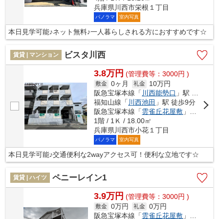
兵庫県川西市栄根１丁目
パノラマ
室内写真
本日見学可能♪ネット無料♪一人暮らしされる方におすすめです☆
ビスタ川西
賃貸 | マンション
3.8万円
(管理費等：3000円 )
0ヶ月
10万円
敷金
礼金
阪急宝塚本線「
川西能勢口
」駅 徒歩6分
福知山線「
川西池田
」駅 徒歩9分
阪急宝塚本線「
雲雀丘花屋敷
」駅 徒歩19分
1階 / 1Ｋ / 18.00㎡
兵庫県川西市小花１丁目
パノラマ
室内写真
本日見学可能♪交通便利な2wayアクセス可！便利な立地です☆
ペニーレイン1
賃貸 | ハイツ
3.9万円
(管理費等：3000円 )
0万円
0万円
敷金
礼金
阪急宝塚本線「
雲雀丘花屋敷
」駅 徒歩18分