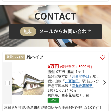
雅ハイツ
賃貸 | ハイツ
5万円
(管理費等：3000円 )
0万円
1ヶ月
敷金
礼金
阪急宝塚本線「
川西能勢口
」駅 徒歩5分
福知山線「
川西池田
」駅 徒歩7分
阪急宝塚本線「
雲雀丘花屋敷
」駅 徒歩12分
2階 / 1Ｋ / 24.70㎡
兵庫県川西市花屋敷１丁目
NEW
本日見学可能♪阪急川西能勢口駅から徒歩5分で便利な1Kです！