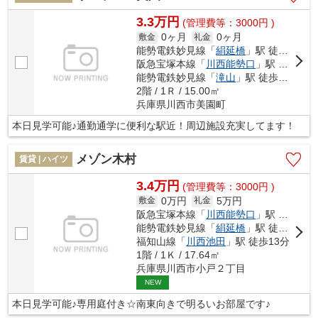
3.3万円
(管理費等：3000円 )
0ヶ月
0ヶ月
敷金
礼金
能勢電鉄妙見線「
絹延橋
」駅 徒歩5分
阪急宝塚本線「
川西能勢口
」駅 徒歩13分
能勢電鉄妙見線「
滝山
」駅 徒歩15分
2階 / 1Ｒ / 15.00㎡
兵庫県川西市美園町
本日見学可能♪通勤通学に便利な駅近！周辺施設充実してます！
メゾン木村
賃貸 | ハイツ
3.4万円
(管理費等：3000円 )
0万円
5万円
敷金
礼金
阪急宝塚本線「
川西能勢口
」駅 徒歩7分
能勢電鉄妙見線「
絹延橋
」駅 徒歩12分
福知山線「
川西池田
」駅 徒歩13分
1階 / 1Ｋ / 17.64㎡
兵庫県川西市小戸２丁目
NEW
本日見学可能♪専用庭付き☆南東向きで明るいお部屋です♪