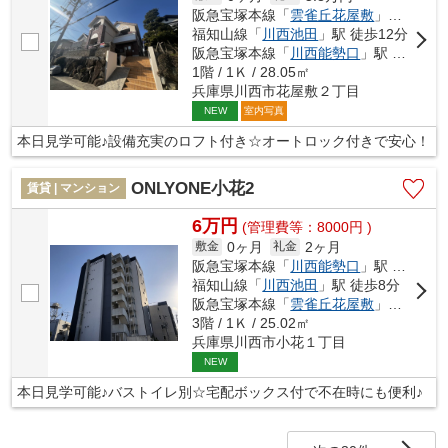
阪急宝塚本線「
雲雀丘花屋敷
」駅 徒歩3分
福知山線「
川西池田
」駅 徒歩12分
阪急宝塚本線「
川西能勢口
」駅 徒歩13分
1階 / 1Ｋ / 28.05㎡
兵庫県川西市花屋敷２丁目
室内写真
NEW
本日見学可能♪設備充実のロフト付き☆オートロック付きで安心！
ONLYONE小花2
賃貸 | マンション
6万円
(管理費等：8000円 )
0ヶ月
2ヶ月
敷金
礼金
阪急宝塚本線「
川西能勢口
」駅 徒歩6分
福知山線「
川西池田
」駅 徒歩8分
阪急宝塚本線「
雲雀丘花屋敷
」駅 徒歩19分
3階 / 1Ｋ / 25.02㎡
兵庫県川西市小花１丁目
NEW
本日見学可能♪バストイレ別☆宅配ボックス付で不在時にも便利♪