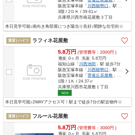
阪急宝塚本線「
雲雀丘花屋敷
」駅 徒歩16分
阪急宝塚本線「
川西能勢口
」駅 徒歩21分
3階 / 2ＤＫ / 39.61㎡
兵庫県川西市南花屋敷３丁目
本日見学可能♪南向き角部屋につき陽当り良好♪閑静な住宅街☆
ラフィネ花屋敷
賃貸 | ハイツ
5.8万円
(管理費等：2000円 )
0ヶ月
5.8万円
敷金
礼金
福知山線「
川西池田
」駅 徒歩7分
阪急宝塚本線「
川西能勢口
」駅 徒歩7分
阪急宝塚本線「
雲雀丘花屋敷
」駅 徒歩9分
1階 / 1Ｋ / 24.37㎡
兵庫県川西市花屋敷１丁目
NEW
本日見学可能♪2WAYアクセス可！駅まで徒歩7分の駅近物件☆
フルール花屋敷
賃貸 | ハイツ
5.8万円
(管理費等：3000円 )
0ヶ月
5.8万円
敷金
礼金