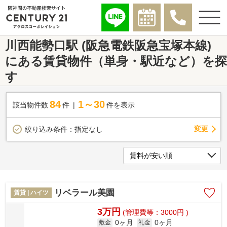
川西能勢口駅 (阪急電鉄阪急宝塚本線)
にある賃貸物件（単身・駅近など）を探
す
84
1～30
該当物件数
件
件を表示
変更
絞り込み条件：
指定なし
リベラール美園
賃貸 | ハイツ
3万円
(管理費等：3000円 )
0ヶ月
0ヶ月
敷金
礼金