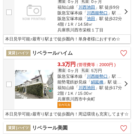
0ヶ月
0ヶ月
敷金
礼金
福知山線「
川西池田
」駅 徒歩9分
阪急宝塚本線「
川西能勢口
」駅 徒歩11分
阪急宝塚本線「
池田
」駅 徒歩22分
4階 / 1Ｒ / 14.58㎡
兵庫県川西市栄根１丁目
本日見学可能♪最寄り駅まで徒歩圏内！単身者様におすすめ☆
リベラールハイム
賃貸 | ハイツ
3.3万円
(管理費等：2000円 )
0ヶ月
5万円
敷金
礼金
阪急宝塚本線「
川西能勢口
」駅 徒歩10分
能勢電鉄妙見線「
絹延橋
」駅 徒歩11分
福知山線「
川西池田
」駅 徒歩17分
2階 / 1Ｋ / 15.00㎡
兵庫県川西市中央町
室内写真
本日見学可能♪最寄り駅まで徒歩圏内！周辺環境も充実してます☆
リベラール美園
賃貸 | ハイツ