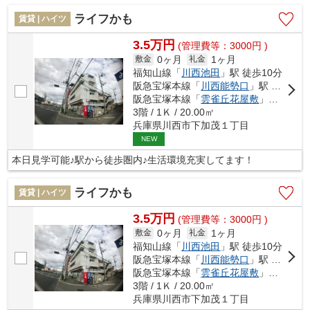
ライフかも
賃貸 | ハイツ
3.5万円
(管理費等：3000円 )
0ヶ月
1ヶ月
敷金
礼金
福知山線「
川西池田
」駅 徒歩10分
阪急宝塚本線「
川西能勢口
」駅 徒歩13分
阪急宝塚本線「
雲雀丘花屋敷
」駅 徒歩23分
3階 / 1Ｋ / 20.00㎡
兵庫県川西市下加茂１丁目
NEW
本日見学可能♪駅から徒歩圏内♪生活環境充実してます！
ライフかも
賃貸 | ハイツ
3.5万円
(管理費等：3000円 )
0ヶ月
1ヶ月
敷金
礼金
福知山線「
川西池田
」駅 徒歩10分
阪急宝塚本線「
川西能勢口
」駅 徒歩13分
阪急宝塚本線「
雲雀丘花屋敷
」駅 徒歩22分
3階 / 1Ｋ / 20.00㎡
兵庫県川西市下加茂１丁目