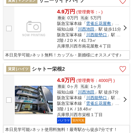
サニーサイドハイツ
賃貸 | マンション
4.9万円
(管理費等：- )
0万円
5万円
敷金
礼金
阪急宝塚本線「
雲雀丘花屋敷
」駅 徒歩11分
福知山線「
川西池田
」駅 徒歩11分
阪急宝塚本線「
川西能勢口
」駅 徒歩19分
2階 / 2ＤＫ / 41.73㎡
兵庫県川西市南花屋敷４丁目
本日見学可能♪ネット無料！カップル・新婚様にオススメです♪
シャトー栄根2
賃貸 | ハイツ
4.9万円
(管理費等：4000円 )
0ヶ月
1ヶ月
敷金
礼金
福知山線「
川西池田
」駅 徒歩7分
阪急宝塚本線「
川西能勢口
」駅 徒歩10分
阪急宝塚本線「
雲雀丘花屋敷
」駅 徒歩20分
3階 / 1Ｋ / 18.48㎡
兵庫県川西市栄根１丁目
パノラマ
室内写真
本日見学可能♪ネット使用料無料！最寄駅から徒歩7分です！