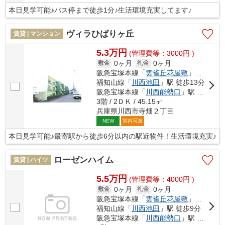
本日見学可能♪バス停まで徒歩1分♪生活環境充実してます♪
ヴィラひばりヶ丘
賃貸 | マンション
5.3万円
(管理費等：3000円 )
0ヶ月
0ヶ月
敷金
礼金
阪急宝塚本線「
雲雀丘花屋敷
」駅 徒歩6分
福知山線「
川西池田
」駅 徒歩13分
阪急宝塚本線「
川西能勢口
」駅 徒歩16分
3階 / 2ＤＫ / 45.15㎡
兵庫県川西市寺畑２丁目
室内写真
NEW
本日見学可能♪最寄駅から徒歩6分以内の駅近物件！生活環境充実♪
ローゼンハイム
賃貸 | ハイツ
5.5万円
(管理費等：4000円 )
0ヶ月
0ヶ月
敷金
礼金
阪急宝塚本線「
雲雀丘花屋敷
」駅 徒歩5分
福知山線「
川西池田
」駅 徒歩9分
阪急宝塚本線「
川西能勢口
」駅 徒歩10分