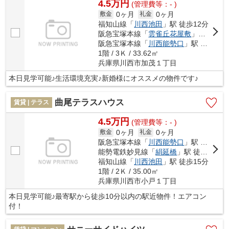
4.5万円
(管理費等：- )
0ヶ月
0ヶ月
敷金
礼金
福知山線「
川西池田
」駅 徒歩12分
阪急宝塚本線「
雲雀丘花屋敷
」駅 徒歩18分
阪急宝塚本線「
川西能勢口
」駅 徒歩22分
1階 / 3Ｋ / 33.62㎡
兵庫県川西市加茂１丁目
本日見学可能♪生活環境充実♪新婚様にオススメの物件です♪
曲尾テラスハウス
賃貸 | テラス
4.5万円
(管理費等：- )
0ヶ月
0ヶ月
敷金
礼金
阪急宝塚本線「
川西能勢口
」駅 徒歩8分
能勢電鉄妙見線「
絹延橋
」駅 徒歩11分
福知山線「
川西池田
」駅 徒歩15分
1階 / 2Ｋ / 35.00㎡
兵庫県川西市小戸１丁目
本日見学可能♪最寄駅から徒歩10分以内の駅近物件！エアコン
付！