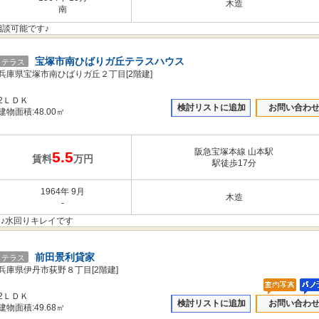
木造
南
相談可能です♪
宝塚市南ひばりガ丘テラスハウス
テラス
兵庫県宝塚市南ひばりガ丘２丁目[2階建]
2ＬＤＫ
検討リストに追加
お問い合わ
建物面積:48.00㎡
阪急宝塚本線 山本駅
5.5
賃料
万円
駅徒歩17分
1964年 9月
木造
-
♪水回りキレイです
前田景利貸家
テラス
兵庫県伊丹市荻野８丁目[2階建]
2ＬＤＫ
検討リストに追加
お問い合わ
建物面積:49.68㎡