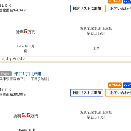
2ＬＤＫ
検討リストに追加
お問い合わ
建物面積:64.34㎡
阪急宝塚本線 山本駅
5
賃料
万円
駅徒歩19分
1967年 3月
木造
南
におすすめです♪
平井1丁目戸建
戸建て
兵庫県宝塚市平井１丁目[2階建]
4ＬＤＫ
検討リストに追加
お問い合わ
建物面積:80.00㎡
阪急宝塚本線 山本駅
5.5
賃料
万円
駅徒歩10分
1964年 10月