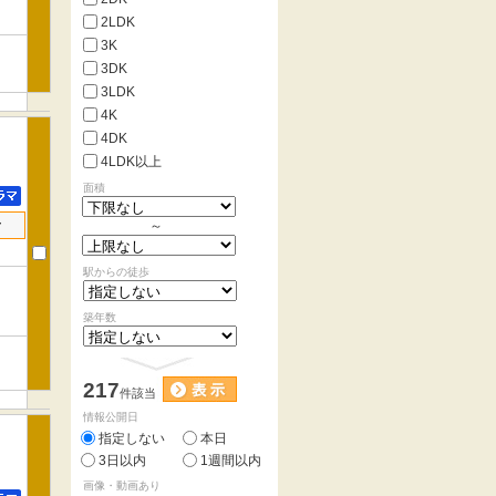
2LDK
3K
3DK
3LDK
4K
4DK
4LDK以上
面積
せ
～
駅からの徒歩
築年数
217
件該当
情報公開日
指定しない
本日
3日以内
1週間以内
画像・動画あり