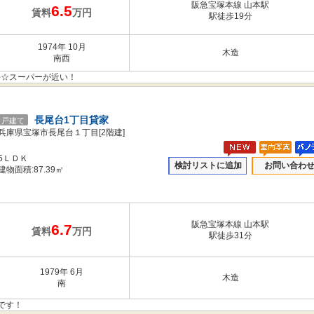
阪急宝塚本線 山本駅
6.5
賃料
万円
駅徒歩19分
1974年 10月
木造
南西
好☆スーパーが近い！
長尾台1丁目貸家
戸建て
兵庫県宝塚市長尾台１丁目[2階建]
5ＬＤＫ
検討リストに追加
お問い合わ
建物面積:87.39㎡
阪急宝塚本線 山本駅
6.7
賃料
万円
駅徒歩31分
1979年 6月
木造
南
です！