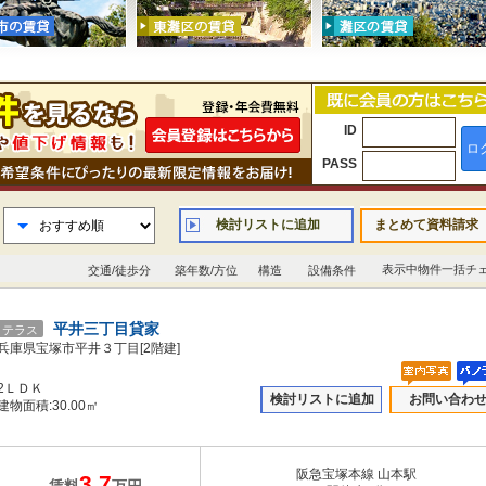
ID
ロ
PASS
検討リストに追加
まとめて資料請求
表示中物件一括チ
交通/徒歩分
築年数/方位
構造
設備条件
平井三丁目貸家
テラス
兵庫県宝塚市平井３丁目[2階建]
2ＬＤＫ
検討リストに追加
お問い合わ
建物面積:30.00㎡
阪急宝塚本線 山本駅
3.7