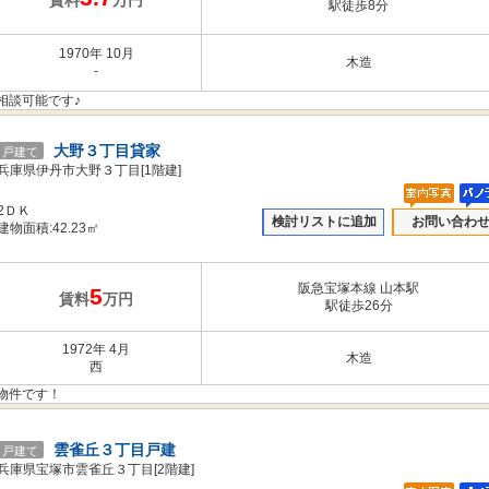
賃料
万円
駅徒歩8分
1970年 10月
木造
-
相談可能です♪
大野３丁目貸家
戸建て
兵庫県伊丹市大野３丁目[1階建]
2ＤＫ
検討リストに追加
お問い合わ
建物面積:42.23㎡
阪急宝塚本線 山本駅
5
賃料
万円
駅徒歩26分
1972年 4月
木造
西
物件です！
雲雀丘３丁目戸建
戸建て
兵庫県宝塚市雲雀丘３丁目[2階建]