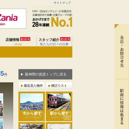
サイトマップ
動画有
動画有
店舗情報
スタッフ紹介
shop
私たちの日々の仕事
25
阪神間の賃貸トップに戻る
件
最近見た物件
検討リスト
市から探す
駅から探す
city search
station search