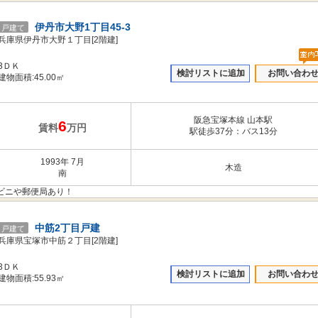
伊丹市大野1丁目45-3
戸建て
兵庫県伊丹市大野１丁目[2階建]
3ＤＫ
検討リストに追加
お問い合わ
建物面積:45.00㎡
阪急宝塚本線 山本駅
6
賃料
万円
駅徒歩37分：バス13分
1993年 7月
木造
南
ビニや郵便局あり！
中筋2丁目戸建
戸建て
兵庫県宝塚市中筋２丁目[2階建]
3ＤＫ
検討リストに追加
お問い合わ
建物面積:55.93㎡