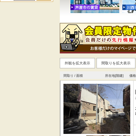
外観を拡大表示
間取りを拡大表示
間取り / 面積
所在地[階建]
価格