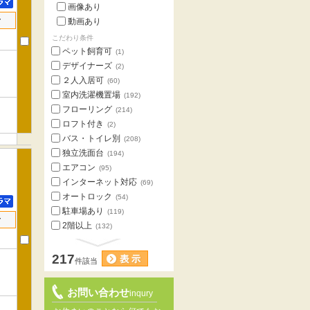
画像あり
せ
動画あり
こだわり条件
ペット飼育可
(1)
デザイナーズ
(2)
２人入居可
(60)
室内洗濯機置場
(192)
フローリング
(214)
ロフト付き
(2)
バス・トイレ別
(208)
独立洗面台
(194)
エアコン
(95)
インターネット対応
(69)
オートロック
(54)
駐車場あり
(119)
せ
2階以上
(132)
217
件該当
お問い合わせ
inqury