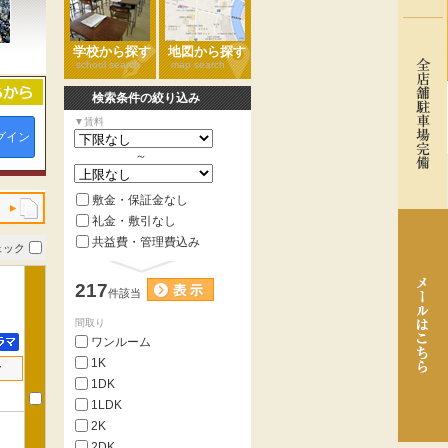
学校から探す
地図から探す
school search
map search
検索条件の絞り込み
▼賃料
グイン
～
敷金・保証金なし
礼金・敷引なし
共益費・管理費込み
ェック
217
件該当
間取り
ワンルーム
1K
せ
1DK
1LDK
2K
2DK