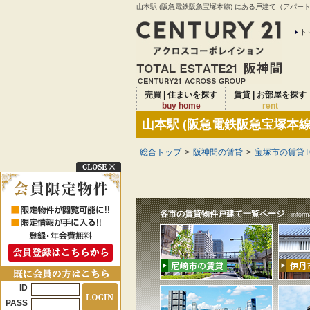
山本駅 (阪急電鉄阪急宝塚本線) にある戸建て（アパー
ト
売買 | 住まいを探す
賃貸 | お部屋を探す
buy home
rent
山本駅 (阪急電鉄阪急宝塚本
総合トップ
>
阪神間の賃貸
>
宝塚市の賃貸T
各市の賃貸物件戸建て一覧ページ
inform
ID
PASS