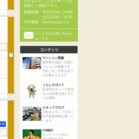
お住まいのことなら何でもお
気軽にご相談下さい。
営業時間
平日10:00～19:00
土日10:00～19:30
年中無休
※年末年始は除きます。
メールでのお問い合わせ
はこちら
せ
マンション図鑑
阪神間の賃貸・分譲マ
ンションの図鑑です。
売出し中、空室も見つ
ける事ができます
くらしのガイド
転居時のチェック事項
からお部屋の使い方ま
でを掲載
スタッフブログ
当社のスタッフが日々
の不動産情報を書いて
います
CM紹介
せ
センチュリー21の
TVCM紹介です