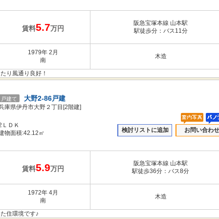
阪急宝塚本線 山本駅
5.7
賃料
万円
駅徒歩分：バス11分
1979年 2月
木造
南
当たり風通り良好！
大野2-86戸建
戸建て
兵庫県伊丹市大野２丁目[2階建]
2ＬＤＫ
検討リストに追加
お問い合わ
建物面積:42.12㎡
阪急宝塚本線 山本駅
5.9
賃料
万円
駅徒歩36分：バス8分
1972年 4月
木造
南
た住環境です♪