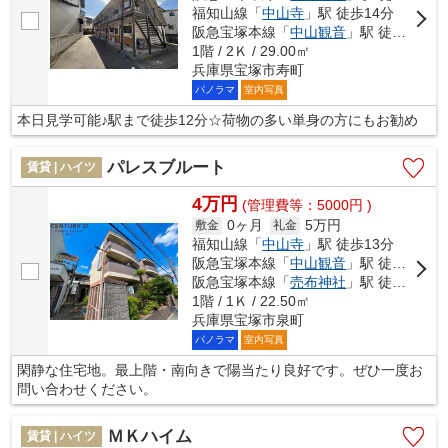
福知山線「
中山寺
」駅 徒歩14分
阪急宝塚本線「
中山観音
」駅 徒歩15分
1階 / 2Ｋ / 29.00㎡
兵庫県宝塚市寿町
パノラマ
室内写真
本日見学可能♪駅まで徒歩12分☆荷物の多い単身の方にもお勧め
パレスブルート
賃貸 | ハイツ
4万円
(管理費等：5000円 )
0ヶ月
5万円
敷金
礼金
福知山線「
中山寺
」駅 徒歩13分
阪急宝塚本線「
中山観音
」駅 徒歩17分
阪急宝塚本線「
売布神社
」駅 徒歩18分
1階 / 1Ｋ / 22.50㎡
兵庫県宝塚市泉町
パノラマ
室内写真
閑静な住宅地。最上階・南向きで陽当たり良好です。ぜひ一度お
問い合わせください。
ＭＫハイム
賃貸 | ハイツ