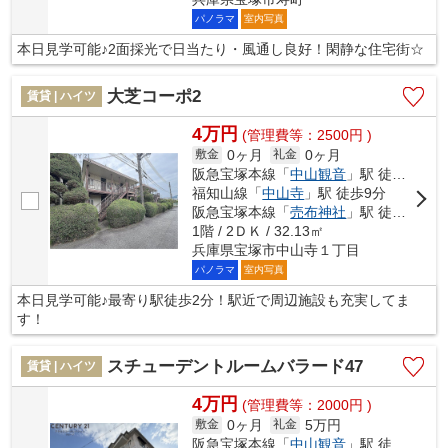
パノラマ
室内写真
本日見学可能♪2面採光で日当たり・風通し良好！閑静な住宅街☆
大芝コーポ2
賃貸 | ハイツ
4万円
(管理費等：2500円 )
0ヶ月
0ヶ月
敷金
礼金
阪急宝塚本線「
中山観音
」駅 徒歩2分
福知山線「
中山寺
」駅 徒歩9分
阪急宝塚本線「
売布神社
」駅 徒歩14分
1階 / 2ＤＫ / 32.13㎡
兵庫県宝塚市中山寺１丁目
パノラマ
室内写真
本日見学可能♪最寄り駅徒歩2分！駅近で周辺施設も充実してま
す！
スチューデントルームバラード47
賃貸 | ハイツ
4万円
(管理費等：2000円 )
0ヶ月
5万円
敷金
礼金
阪急宝塚本線「
中山観音
」駅 徒歩7分