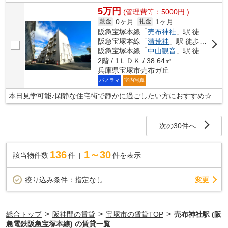
5万円
(管理費等：5000円 )
0ヶ月
1ヶ月
敷金
礼金
阪急宝塚本線「
売布神社
」駅 徒歩11分
阪急宝塚本線「
清荒神
」駅 徒歩14分
阪急宝塚本線「
中山観音
」駅 徒歩20分
2階 / 1ＬＤＫ / 38.64㎡
兵庫県宝塚市売布ガ丘
パノラマ
室内写真
本日見学可能♪閑静な住宅街で静かに過ごしたい方におすすめ☆
次の30件へ
136
1～30
該当物件数
件
件を表示
変更
絞り込み条件：
指定なし
>
>
>
総合トップ
阪神間の賃貸
宝塚市の賃貸TOP
売布神社駅 (阪
急電鉄阪急宝塚本線) の賃貸一覧