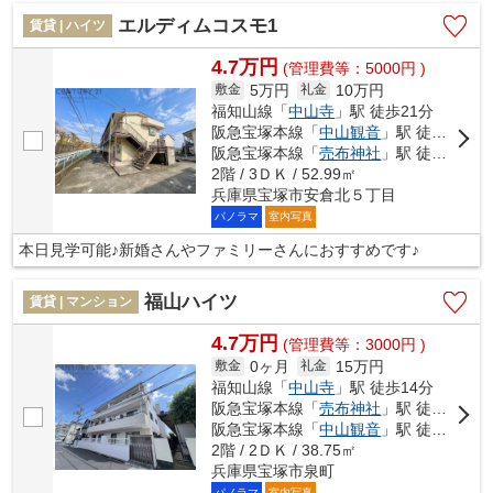
エルディムコスモ1
賃貸 | ハイツ
4.7万円
(管理費等：5000円 )
5万円
10万円
敷金
礼金
福知山線「
中山寺
」駅 徒歩21分
阪急宝塚本線「
中山観音
」駅 徒歩26分
阪急宝塚本線「
売布神社
」駅 徒歩26分
2階 / 3ＤＫ / 52.99㎡
兵庫県宝塚市安倉北５丁目
パノラマ
室内写真
本日見学可能♪新婚さんやファミリーさんにおすすめです♪
福山ハイツ
賃貸 | マンション
4.7万円
(管理費等：3000円 )
0ヶ月
15万円
敷金
礼金
福知山線「
中山寺
」駅 徒歩14分
阪急宝塚本線「
売布神社
」駅 徒歩18分
阪急宝塚本線「
中山観音
」駅 徒歩18分
2階 / 2ＤＫ / 38.75㎡
兵庫県宝塚市泉町
パノラマ
室内写真