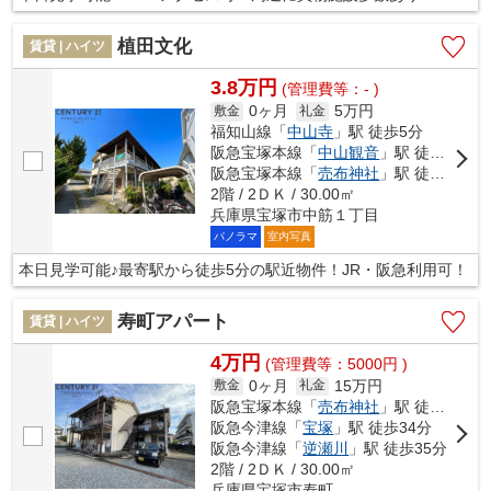
植田文化
賃貸 | ハイツ
3.8万円
(管理費等：- )
0ヶ月
5万円
敷金
礼金
福知山線「
中山寺
」駅 徒歩5分
阪急宝塚本線「
中山観音
」駅 徒歩6分
阪急宝塚本線「
売布神社
」駅 徒歩16分
2階 / 2ＤＫ / 30.00㎡
兵庫県宝塚市中筋１丁目
パノラマ
室内写真
本日見学可能♪最寄駅から徒歩5分の駅近物件！JR・阪急利用可！
寿町アパート
賃貸 | ハイツ
4万円
(管理費等：5000円 )
0ヶ月
15万円
敷金
礼金
阪急宝塚本線「
売布神社
」駅 徒歩11分
阪急今津線「
宝塚
」駅 徒歩34分
阪急今津線「
逆瀬川
」駅 徒歩35分
2階 / 2ＤＫ / 30.00㎡
兵庫県宝塚市寿町