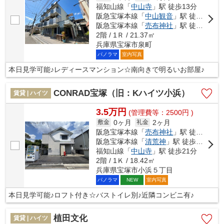
福知山線「
中山寺
」駅 徒歩13分
阪急宝塚本線「
中山観音
」駅 徒歩17分
阪急宝塚本線「
売布神社
」駅 徒歩18分
2階 / 1Ｒ / 21.37㎡
兵庫県宝塚市泉町
パノラマ
室内写真
本日見学可能♪レディースマンション☆南向きで明るいお部屋♪
CONRAD宝塚（旧：Kハイツ小浜）
賃貸 | ハイツ
3.5万円
(管理費等：2500円 )
0ヶ月
2ヶ月
敷金
礼金
阪急宝塚本線「
売布神社
」駅 徒歩16分
阪急宝塚本線「
清荒神
」駅 徒歩17分
福知山線「
中山寺
」駅 徒歩21分
2階 / 1Ｋ / 18.42㎡
兵庫県宝塚市小浜５丁目
パノラマ
室内写真
NEW
本日見学可能♪ロフト付き☆バストイレ別♪近隣コンビニ有♪
植田文化
賃貸 | ハイツ