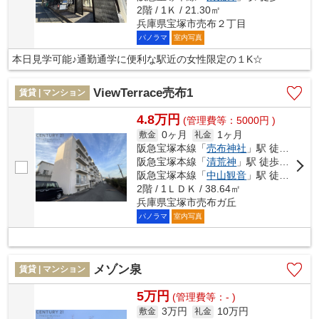
2階 / 1Ｋ / 21.30㎡
兵庫県宝塚市売布２丁目
パノラマ
室内写真
本日見学可能♪通勤通学に便利な駅近の女性限定の１K☆
ViewTerrace売布1
賃貸 | マンション
4.8万円
(管理費等：5000円 )
0ヶ月
1ヶ月
敷金
礼金
阪急宝塚本線「
売布神社
」駅 徒歩11分
阪急宝塚本線「
清荒神
」駅 徒歩14分
阪急宝塚本線「
中山観音
」駅 徒歩20分
2階 / 1ＬＤＫ / 38.64㎡
兵庫県宝塚市売布ガ丘
パノラマ
室内写真
メゾン泉
賃貸 | マンション
5万円
(管理費等：- )
3万円
10万円
敷金
礼金