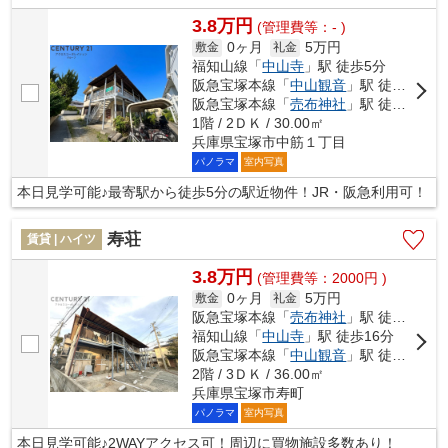
3.8万円
(管理費等：- )
0ヶ月
5万円
敷金
礼金
福知山線「
中山寺
」駅 徒歩5分
阪急宝塚本線「
中山観音
」駅 徒歩6分
阪急宝塚本線「
売布神社
」駅 徒歩16分
1階 / 2ＤＫ / 30.00㎡
兵庫県宝塚市中筋１丁目
パノラマ
室内写真
本日見学可能♪最寄駅から徒歩5分の駅近物件！JR・阪急利用可！
寿荘
賃貸 | ハイツ
3.8万円
(管理費等：2000円 )
0ヶ月
5万円
敷金
礼金
阪急宝塚本線「
売布神社
」駅 徒歩14分
福知山線「
中山寺
」駅 徒歩16分
阪急宝塚本線「
中山観音
」駅 徒歩17分
2階 / 3ＤＫ / 36.00㎡
兵庫県宝塚市寿町
パノラマ
室内写真
本日見学可能♪2WAYアクセス可！周辺に買物施設多数あり！