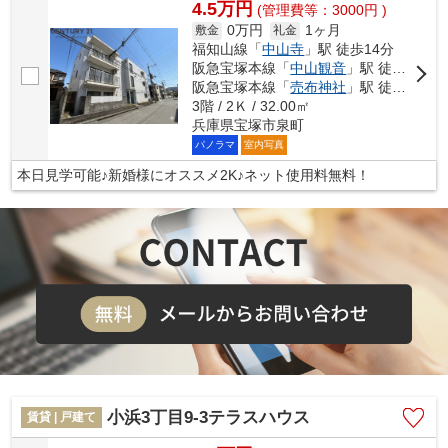
4.5万円
(管理費等：3000円 )
0万円
1ヶ月
敷金
礼金
福知山線「
中山寺
」駅 徒歩14分
阪急宝塚本線「
中山観音
」駅 徒歩18分
阪急宝塚本線「
売布神社
」駅 徒歩19分
3階 / 2Ｋ / 32.00㎡
兵庫県宝塚市泉町
パノラマ
室内写真
本日見学可能♪新婚様にオススメ2K♪ネット使用料無料！
小浜3丁目9-3テラスハウス
賃貸 | 戸建て