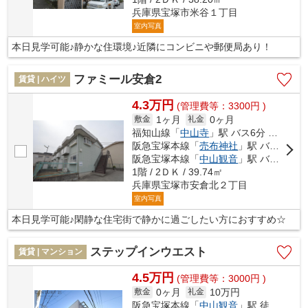
兵庫県宝塚市米谷１丁目
室内写真
本日見学可能♪静かな住環境♪近隣にコンビニや郵便局あり！
ファミール安倉2
賃貸 | ハイツ
4.3万円
(管理費等：3300円 )
1ヶ月
0ヶ月
敷金
礼金
福知山線「
中山寺
」駅 バス6分 「宝塚営業所前」 停歩7分
阪急宝塚本線「
売布神社
」駅 バス15分 「宝塚営業所前」 停歩7分
阪急宝塚本線「
中山観音
」駅 バス5分 「宝塚営業所前」 停歩7分
1階 / 2ＤＫ / 39.74㎡
兵庫県宝塚市安倉北２丁目
室内写真
本日見学可能♪閑静な住宅街で静かに過ごしたい方におすすめ☆
ステップインウエスト
賃貸 | マンション
4.5万円
(管理費等：3000円 )
0ヶ月
10万円
敷金
礼金
阪急宝塚本線「
中山観音
」駅 徒歩12分