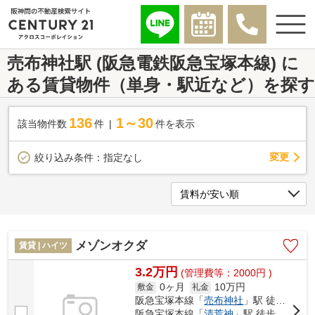
売布神社駅 (阪急電鉄阪急宝塚本線) に
ある賃貸物件（単身・駅近など）を探す
136
1～30
該当物件数
件
件を表示
変更
絞り込み条件：
指定なし
メゾンオクダ
賃貸 | ハイツ
3.2万円
(管理費等：2000円 )
0ヶ月
10万円
敷金
礼金
阪急宝塚本線「
売布神社
」駅 徒歩8分
阪急宝塚本線「
清荒神
」駅 徒歩12分