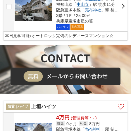
福知山線「
中山寺
」駅 徒歩11分
阪急宝塚本線「
売布神社
」駅 徒歩14分
3階 / 1Ｒ / 25.00㎡
兵庫県宝塚市星の荘
パノラマ
室内写真
本日見学可能♪オートロック完備のレディースマンション☆
上垣ハイツ
賃貸 | ハイツ
4万円
(管理費等：- )
0ヶ月
8万円
敷金
礼金
阪急宝塚本線「
売布神社
」駅 徒歩12分