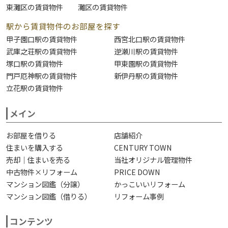
東灘区の賃貸物件
灘区の賃貸物件
駅から賃貸物件のお部屋を探す
甲子園口駅の賃貸物件
西宮北口駅の賃貸物件
武庫之荘駅の賃貸物件
逆瀬川駅の賃貸物件
塚口駅の賃貸物件
甲東園駅の賃貸物件
門戸厄神駅の賃貸物件
新伊丹駅の賃貸物件
立花駅の賃貸物件
メイン
お部屋を借りる
店舗紹介
住まいを購入する
CENTURY TOWN
売却｜住まいを売る
当社オリジナル管理物件
中古物件×リフォーム
PRICE DOWN
マンション図鑑（分譲）
かっこいいリフォーム
マンション図鑑（借りる）
リフォーム事例
コンテンツ