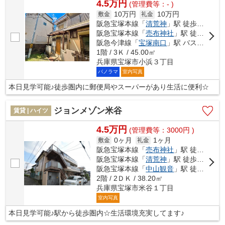
4.5万円
(管理費等：- )
10万円
10万円
敷金
礼金
阪急宝塚本線「
清荒神
」駅 徒歩20分
阪急宝塚本線「
売布神社
」駅 徒歩21分
阪急今津線「
宝塚南口
」駅 バス5分 「小浜（兵庫県）」 停歩2分
1階 / 3Ｋ / 45.00㎡
兵庫県宝塚市小浜３丁目
パノラマ
室内写真
本日見学可能♪徒歩圏内に郵便局やスーパーがあり生活に便利☆
ジョンメゾン米谷
賃貸 | ハイツ
4.5万円
(管理費等：3000円 )
0ヶ月
1ヶ月
敷金
礼金
阪急宝塚本線「
売布神社
」駅 徒歩9分
阪急宝塚本線「
清荒神
」駅 徒歩11分
阪急宝塚本線「
中山観音
」駅 徒歩21分
2階 / 2ＤＫ / 38.20㎡
兵庫県宝塚市米谷１丁目
室内写真
本日見学可能♪駅から徒歩圏内☆生活環境充実してます♪