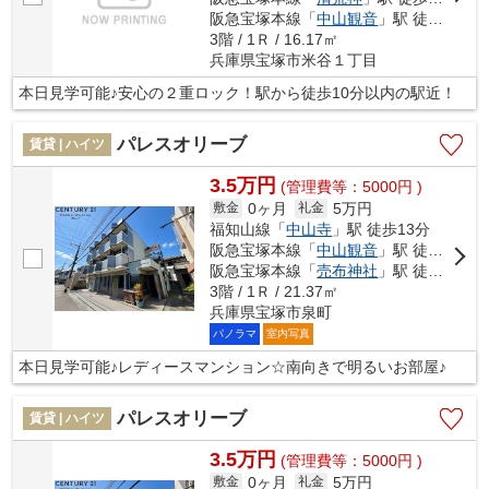
阪急宝塚本線「
中山観音
」駅 徒歩22分
3階 / 1Ｒ / 16.17㎡
兵庫県宝塚市米谷１丁目
本日見学可能♪安心の２重ロック！駅から徒歩10分以内の駅近！
パレスオリーブ
賃貸 | ハイツ
3.5万円
(管理費等：5000円 )
0ヶ月
5万円
敷金
礼金
福知山線「
中山寺
」駅 徒歩13分
阪急宝塚本線「
中山観音
」駅 徒歩17分
阪急宝塚本線「
売布神社
」駅 徒歩18分
3階 / 1Ｒ / 21.37㎡
兵庫県宝塚市泉町
パノラマ
室内写真
本日見学可能♪レディースマンション☆南向きで明るいお部屋♪
パレスオリーブ
賃貸 | ハイツ
3.5万円
(管理費等：5000円 )
0ヶ月
5万円
敷金
礼金