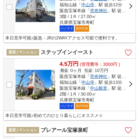
福知山線「
中山寺
」駅 徒歩12分
阪急宝塚本線「
売布神社
」駅 徒歩12分
3階 / 1Ｒ / 27.00㎡
兵庫県宝塚市寿町
パノラマ
室内写真
本日見学可能♪阪急・JRの2WAYアクセス可能で便利です。
ステップインイースト
賃貸 | マンション
4.5万円
(管理費等：3000円 )
0ヶ月
10万円
敷金
礼金
阪急宝塚本線「
売布神社
」駅 徒歩12分
福知山線「
中山寺
」駅 徒歩13分
阪急宝塚本線「
中山観音
」駅 徒歩14分
2階 / 1Ｒ / 30.00㎡
兵庫県宝塚市寿町
パノラマ
室内写真
本日見学可能♪初めてのひとり暮らしにオススメ☆
プレアール宝塚泉町
賃貸 | マンション