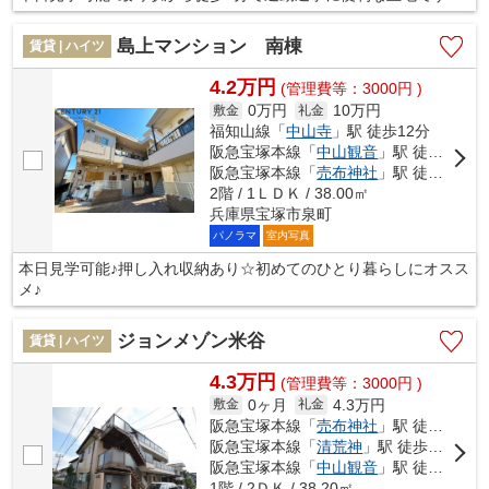
島上マンション 南棟
賃貸 | ハイツ
4.2万円
(管理費等：3000円 )
0万円
10万円
敷金
礼金
福知山線「
中山寺
」駅 徒歩12分
阪急宝塚本線「
中山観音
」駅 徒歩15分
阪急宝塚本線「
売布神社
」駅 徒歩18分
2階 / 1ＬＤＫ / 38.00㎡
兵庫県宝塚市泉町
パノラマ
室内写真
本日見学可能♪押し入れ収納あり☆初めてのひとり暮らしにオスス
メ♪
ジョンメゾン米谷
賃貸 | ハイツ
4.3万円
(管理費等：3000円 )
0ヶ月
4.3万円
敷金
礼金
阪急宝塚本線「
売布神社
」駅 徒歩9分
阪急宝塚本線「
清荒神
」駅 徒歩11分
阪急宝塚本線「
中山観音
」駅 徒歩21分
1階 / 2ＤＫ / 38.20㎡