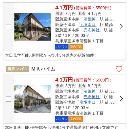
4.1万円
(管理費等：5500円 )
3万円
4.1万円
敷金
礼金
阪急宝塚本線「
清荒神
」駅 徒歩3分
阪急今津線「
宝塚南口
」駅 徒歩14分
阪急宝塚本線「
売布神社
」駅 徒歩16分
2階 / 1Ｒ / 20.03㎡
兵庫県宝塚市清荒神１丁目
パノラマ
室内写真
本日見学可能♪最寄駅から徒歩3分以内の駅近物件！
ＭＫハイム
賃貸 | ハイツ
4.1万円
(管理費等：5500円 )
3万円
8.2万円
敷金
礼金
阪急宝塚本線「
清荒神
」駅 徒歩4分
阪急宝塚本線「
売布神社
」駅 徒歩14分
阪急今津線「
宝塚南口
」駅 徒歩16分
2階 / 1Ｒ / 20.03㎡
兵庫県宝塚市清荒神１丁目
パノラマ
室内写真
本日見学可能♪最寄駅から徒歩4分で通勤通学に便利な立地です！