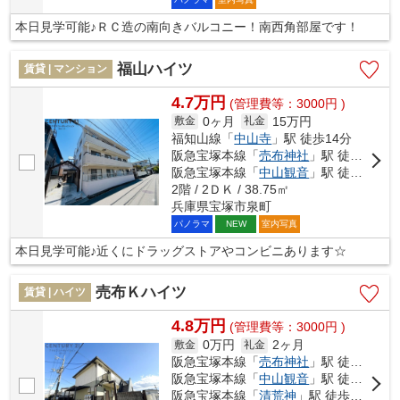
本日見学可能♪ＲＣ造の南向きバルコニー！南西角部屋です！
福山ハイツ
賃貸 | マンション
4.7万円
(管理費等：3000円 )
0ヶ月
15万円
敷金
礼金
福知山線「
中山寺
」駅 徒歩14分
阪急宝塚本線「
売布神社
」駅 徒歩17分
阪急宝塚本線「
中山観音
」駅 徒歩18分
2階 / 2ＤＫ / 38.75㎡
兵庫県宝塚市泉町
パノラマ
室内写真
NEW
本日見学可能♪近くにドラッグストアやコンビニあります☆
売布Ｋハイツ
賃貸 | ハイツ
4.8万円
(管理費等：3000円 )
0万円
2ヶ月
敷金
礼金
阪急宝塚本線「
売布神社
」駅 徒歩3分
阪急宝塚本線「
中山観音
」駅 徒歩12分
阪急宝塚本線「
清荒神
」駅 徒歩15分