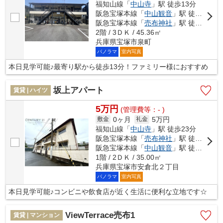
福知山線「
中山寺
」駅 徒歩13分
阪急宝塚本線「
中山観音
」駅 徒歩16分
阪急宝塚本線「
売布神社
」駅 徒歩19分
2階 / 3ＤＫ / 45.36㎡
兵庫県宝塚市泉町
パノラマ
室内写真
本日見学可能♪最寄り駅から徒歩13分！ファミリー様におすすめ
坂上アパート
賃貸 | ハイツ
5万円
(管理費等：- )
0ヶ月
5万円
敷金
礼金
福知山線「
中山寺
」駅 徒歩23分
阪急宝塚本線「
売布神社
」駅 徒歩24分
阪急宝塚本線「
中山観音
」駅 徒歩26分
1階 / 2ＤＫ / 35.00㎡
兵庫県宝塚市安倉北２丁目
パノラマ
室内写真
本日見学可能♪コンビニや飲食店が近く生活に便利な立地です☆
ViewTerrace売布1
賃貸 | マンション