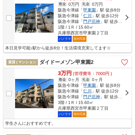
0万円
0万円
敷金
礼金
阪急今津線「
甲東園
」駅 徒歩8分
阪急今津線「
仁川
」駅 徒歩12分
阪急今津線「
門戸厄神
」駅 徒歩20分
1階 / 1Ｒ / 15.60㎡
兵庫県西宮市甲東園２丁目
パノラマ
室内写真
本日見学可能♪駅から徒歩8分！生活環境充実してます☆
ダイドーメゾン甲東園2
賃貸 | マンション
3万円
(管理費等：7000円 )
0ヶ月
0ヶ月
敷金
礼金
阪急今津線「
甲東園
」駅 徒歩8分
阪急今津線「
仁川
」駅 徒歩12分
阪急今津線「
門戸厄神
」駅 徒歩20分
3階 / 1Ｒ / 15.60㎡
兵庫県西宮市甲東園２丁目
パノラマ
室内写真
学生さんにおすすめです。