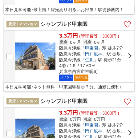
パノラマ
室内写真
本日見学可能♪最上階！採光あり明るいお部屋！駅徒歩圏内！
シャンブルド甲東園
賃貸 | マンション
3.3万円
(管理費等：3000円 )
0ヶ月
0ヶ月
敷金
礼金
阪急今津線「
甲東園
」駅 徒歩7分
阪急今津線「
門戸厄神
」駅 徒歩8分
阪急今津線「
仁川
」駅 徒歩21分
4階 / 1Ｒ / 17.60㎡
兵庫県西宮市神呪町
パノラマ
室内写真
本日見学可能♪ネット無料！甲東園駅徒歩７分、通勤に便利♪
シャンブルド甲東園
賃貸 | マンション
3.3万円
(管理費等：3000円 )
0万円
0万円
敷金
礼金
阪急今津線「
甲東園
」駅 徒歩7分
阪急今津線「
門戸厄神
」駅 徒歩8分
阪急今津線「
仁川
」駅 徒歩21分