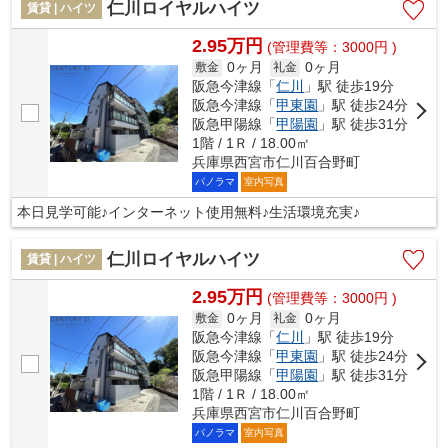
仁川ロイヤルハイツ
賃貸 | ハイツ
2.95万円
(管理費等：3000円 )
0ヶ月
0ヶ月
敷金
礼金
阪急今津線「
仁川
」駅 徒歩19分
阪急今津線「
甲東園
」駅 徒歩24分
阪急甲陽線「
甲陽園
」駅 徒歩31分
1階 / 1Ｒ / 18.00㎡
兵庫県西宮市仁川百合野町
パノラマ
室内写真
本日見学可能♪インターネット使用無料♪生活環境充実♪
仁川ロイヤルハイツ
賃貸 | ハイツ
2.95万円
(管理費等：3000円 )
0ヶ月
0ヶ月
敷金
礼金
阪急今津線「
仁川
」駅 徒歩19分
阪急今津線「
甲東園
」駅 徒歩24分
阪急甲陽線「
甲陽園
」駅 徒歩31分
1階 / 1Ｒ / 18.00㎡
兵庫県西宮市仁川百合野町
パノラマ
室内写真