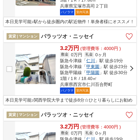
兵庫県宝塚市高司２丁目
パノラマ
室内写真
本日見学可能♪駅から徒歩圏内の駅近物件！単身者様にオススメ！
パラッツオ・ニッセイ
賃貸 | マンション
3.2万円
(管理費等：4000円 )
0万円
0ヶ月
敷金
礼金
阪急今津線「
仁川
」駅 徒歩19分
阪急今津線「
甲東園
」駅 徒歩23分
阪急甲陽線「
甲陽園
」駅 徒歩30分
1階 / 1Ｒ / 18.40㎡
兵庫県西宮市仁川百合野町
パノラマ
室内写真
本日見学可能♪関西学院大学まで徒歩8分☆ひとり暮らしにお勧め
パラッツオ・ニッセイ
賃貸 | マンション
3.2万円
(管理費等：4000円 )
0万円
0ヶ月
敷金
礼金
阪急今津線「
仁川
」駅 徒歩19分