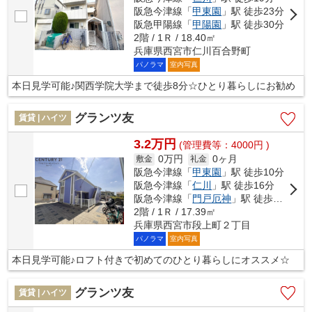
阪急今津線「
甲東園
」駅 徒歩23分
阪急甲陽線「
甲陽園
」駅 徒歩30分
2階 / 1Ｒ / 18.40㎡
兵庫県西宮市仁川百合野町
パノラマ
室内写真
本日見学可能♪関西学院大学まで徒歩8分☆ひとり暮らしにお勧め
グランツ友
賃貸 | ハイツ
3.2万円
(管理費等：4000円 )
0万円
0ヶ月
敷金
礼金
阪急今津線「
甲東園
」駅 徒歩10分
阪急今津線「
仁川
」駅 徒歩16分
阪急今津線「
門戸厄神
」駅 徒歩22分
2階 / 1Ｒ / 17.39㎡
兵庫県西宮市段上町２丁目
パノラマ
室内写真
本日見学可能♪ロフト付きで初めてのひとり暮らしにオススメ☆
グランツ友
賃貸 | ハイツ