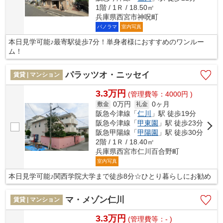
1階 / 1Ｒ / 18.50㎡
兵庫県西宮市神呪町
パノラマ
室内写真
本日見学可能♪最寄駅徒歩7分！単身者様におすすめのワンルー
ム！
パラッツオ・ニッセイ
賃貸 | マンション
3.3万円
(管理費等：4000円 )
0万円
0ヶ月
敷金
礼金
阪急今津線「
仁川
」駅 徒歩19分
阪急今津線「
甲東園
」駅 徒歩23分
阪急甲陽線「
甲陽園
」駅 徒歩30分
2階 / 1Ｒ / 18.40㎡
兵庫県西宮市仁川百合野町
室内写真
本日見学可能♪関西学院大学まで徒歩8分☆ひとり暮らしにお勧め
マ・メゾン仁川
賃貸 | マンション
3.3万円
(管理費等：- )