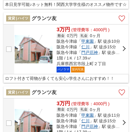
本日見学可能♪ネット無料！関西大学学生様のオススメ物件です☆
グランツ友
賃貸 | ハイツ
3万円
(管理費等：4000円 )
0万円
0ヶ月
敷金
礼金
阪急今津線「
甲東園
」駅 徒歩10分
阪急今津線「
仁川
」駅 徒歩15分
阪急今津線「
門戸厄神
」駅 徒歩21分
1階 / 1Ｋ / 17.39㎡
兵庫県西宮市段上町２丁目
パノラマ
室内写真
ロフト付きて荷物が多くても安心♪学生さんにおすすめ！！
グランツ友
賃貸 | ハイツ
3万円
(管理費等：4000円 )
0万円
0ヶ月
敷金
礼金
阪急今津線「
甲東園
」駅 徒歩11分
阪急今津線「
仁川
」駅 徒歩15分
阪急今津線「
門戸厄神
」駅 徒歩21分
1階 / 1Ｋ / 17.39㎡