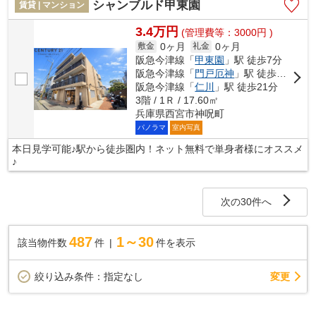
シャンブルド甲東園
賃貸 | マンション
3.4万円
(管理費等：3000円 )
0ヶ月
0ヶ月
敷金
礼金
阪急今津線「
甲東園
」駅 徒歩7分
阪急今津線「
門戸厄神
」駅 徒歩8分
阪急今津線「
仁川
」駅 徒歩21分
3階 / 1Ｒ / 17.60㎡
兵庫県西宮市神呪町
パノラマ
室内写真
本日見学可能♪駅から徒歩圏内！ネット無料で単身者様にオススメ
♪
次の30件へ
487
1～30
該当物件数
件
件を表示
変更
絞り込み条件：
指定なし