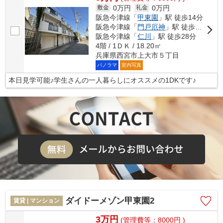
0万円
0万円
敷金
礼金
阪急今津線「
甲東園
」駅 徒歩14分
阪急今津線「
門戸厄神
」駅 徒歩18分
阪急今津線「
仁川
」駅 徒歩28分
4階 / 1ＤＫ / 18.20㎡
兵庫県西宮市上大市５丁目
パノラマ
室内写真
本日見学可能♪学生さんの一人暮らしにオススメの1DKです♪
ダイドーメゾン甲東園2
賃貸 | マンション
3万円
(管理費等：8000円 )