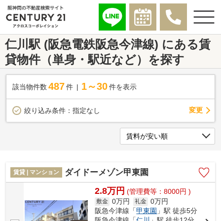
仁川駅 (阪急電鉄阪急今津線) にある賃
貸物件（単身・駅近など）を探す
487
1～30
該当物件数
件
件を表示
変更
絞り込み条件：
指定なし
ダイドーメゾン甲東園
賃貸 | マンション
2.8万円
(管理費等：8000円 )
0万円
0万円
敷金
礼金
阪急今津線「
甲東園
」駅 徒歩5分
阪急今津線「
仁川
」駅 徒歩12分