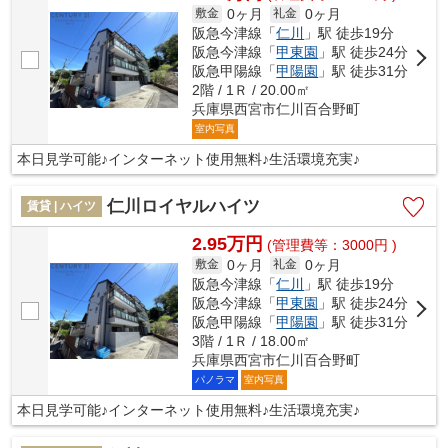
0ヶ月
0ヶ月
敷金
礼金
阪急今津線「
仁川
」駅 徒歩19分
阪急今津線「
甲東園
」駅 徒歩24分
阪急甲陽線「
甲陽園
」駅 徒歩31分
2階 / 1Ｒ / 20.00㎡
兵庫県西宮市仁川百合野町
室内写真
本日見学可能♪インターネット使用無料♪生活環境充実♪
仁川ロイヤルハイツ
賃貸 | ハイツ
2.95万円
(管理費等：3000円 )
0ヶ月
0ヶ月
敷金
礼金
阪急今津線「
仁川
」駅 徒歩19分
阪急今津線「
甲東園
」駅 徒歩24分
阪急甲陽線「
甲陽園
」駅 徒歩31分
3階 / 1Ｒ / 18.00㎡
兵庫県西宮市仁川百合野町
パノラマ
室内写真
本日見学可能♪インターネット使用無料♪生活環境充実♪