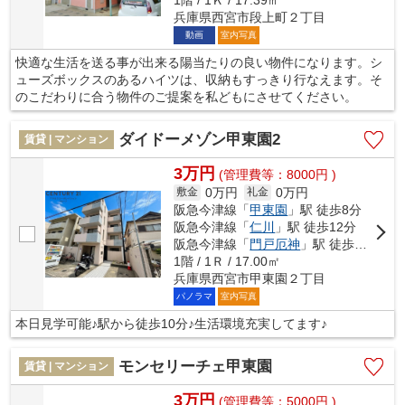
兵庫県西宮市段上町２丁目
動画
室内写真
快適な生活を送る事が出来る陽当たりの良い物件になります。シ
ューズボックスのあるハイツは、収納もすっきり行なえます。そ
のこだわりに合う物件のご提案を私どもにさせてください。
ダイドーメゾン甲東園2
賃貸 | マンション
3万円
(管理費等：8000円 )
0万円
0万円
敷金
礼金
阪急今津線「
甲東園
」駅 徒歩8分
阪急今津線「
仁川
」駅 徒歩12分
阪急今津線「
門戸厄神
」駅 徒歩20分
1階 / 1Ｒ / 17.00㎡
兵庫県西宮市甲東園２丁目
パノラマ
室内写真
本日見学可能♪駅から徒歩10分♪生活環境充実してます♪
モンセリーチェ甲東園
賃貸 | マンション
3万円
(管理費等：5000円 )