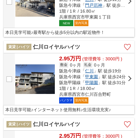
阪急今津線「
門戸厄神
」駅 徒歩17分
1階 / 1Ｒ / 16.80㎡
兵庫県西宮市甲東園１丁目
室内写真
NEW
本日見学可能♪最寄駅から徒歩5分以内の駅近物件！
仁川ロイヤルハイツ
賃貸 | ハイツ
2.95万円
(管理費等：3000円 )
0ヶ月
0ヶ月
敷金
礼金
阪急今津線「
仁川
」駅 徒歩19分
阪急今津線「
甲東園
」駅 徒歩24分
阪急甲陽線「
甲陽園
」駅 徒歩31分
1階 / 1Ｒ / 18.00㎡
兵庫県西宮市仁川百合野町
パノラマ
室内写真
本日見学可能♪インターネット使用無料♪生活環境充実♪
仁川ロイヤルハイツ
賃貸 | ハイツ
2.95万円
(管理費等：3000円 )