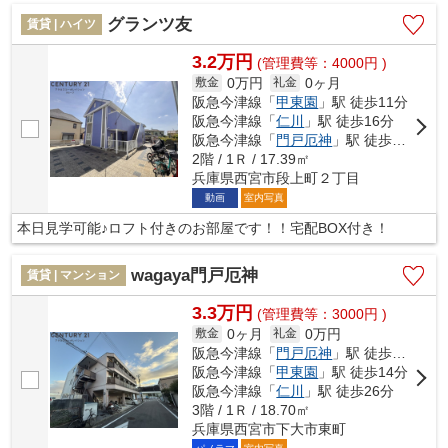
グランツ友
賃貸 | ハイツ
3.2万円
(管理費等：4000円 )
0万円
0ヶ月
敷金
礼金
阪急今津線「
甲東園
」駅 徒歩11分
阪急今津線「
仁川
」駅 徒歩16分
阪急今津線「
門戸厄神
」駅 徒歩21分
2階 / 1Ｒ / 17.39㎡
兵庫県西宮市段上町２丁目
動画
室内写真
本日見学可能♪ロフト付きのお部屋です！！宅配BOX付き！
wagaya門戸厄神
賃貸 | マンション
3.3万円
(管理費等：3000円 )
0ヶ月
0万円
敷金
礼金
阪急今津線「
門戸厄神
」駅 徒歩10分
阪急今津線「
甲東園
」駅 徒歩14分
阪急今津線「
仁川
」駅 徒歩26分
3階 / 1Ｒ / 18.70㎡
兵庫県西宮市下大市東町