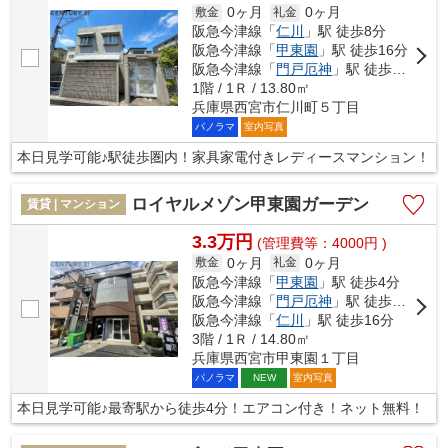
0ヶ月
0ヶ月
敷金
礼金
阪急今津線「
仁川
」駅 徒歩8分
阪急今津線「
甲東園
」駅 徒歩16分
阪急今津線「
門戸厄神
」駅 徒歩29分
1階 / 1Ｒ / 13.80㎡
兵庫県西宮市仁川町５丁目
パノラマ
室内写真
本日見学可能♪駅徒歩圏内！家具家電付きレディースマンション！
ロイヤルメゾン甲東園ガーデン
賃貸 | マンション
3.3万円
(管理費等：4000円 )
0ヶ月
0ヶ月
敷金
礼金
阪急今津線「
甲東園
」駅 徒歩4分
阪急今津線「
門戸厄神
」駅 徒歩14分
阪急今津線「
仁川
」駅 徒歩16分
3階 / 1Ｒ / 14.80㎡
兵庫県西宮市甲東園１丁目
パノラマ
室内写真
NEW
本日見学可能♪最寄駅から徒歩4分！エアコン付き！ネット無料！