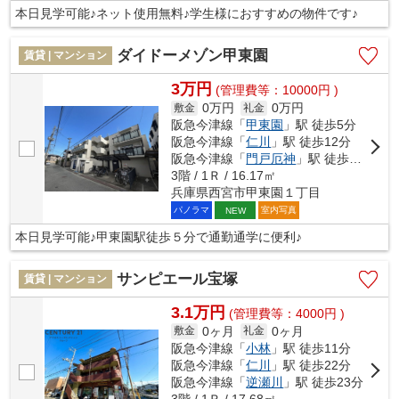
本日見学可能♪ネット使用無料♪学生様におすすめの物件です♪
ダイドーメゾン甲東園
賃貸 | マンション
3万円
(管理費等：10000円 )
0万円
0万円
敷金
礼金
阪急今津線「
甲東園
」駅 徒歩5分
阪急今津線「
仁川
」駅 徒歩12分
阪急今津線「
門戸厄神
」駅 徒歩17分
3階 / 1Ｒ / 16.17㎡
兵庫県西宮市甲東園１丁目
パノラマ
室内写真
NEW
本日見学可能♪甲東園駅徒歩５分で通勤通学に便利♪
サンピエール宝塚
賃貸 | マンション
3.1万円
(管理費等：4000円 )
0ヶ月
0ヶ月
敷金
礼金
阪急今津線「
小林
」駅 徒歩11分
阪急今津線「
仁川
」駅 徒歩22分
阪急今津線「
逆瀬川
」駅 徒歩23分
3階 / 1Ｒ / 17.68㎡