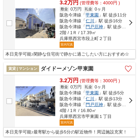
3.2万円
(管理費等：4000円 )
0万円
0ヶ月
敷金
礼金
阪急今津線「
甲東園
」駅 徒歩11分
阪急今津線「
仁川
」駅 徒歩16分
阪急今津線「
門戸厄神
」駅 徒歩22分
2階 / 1Ｒ / 17.39㎡
兵庫県西宮市段上町２丁目
室内写真
本日見学可能♪閑静な住宅街で静かに過ごしたい方におすすめ☆
ダイドーメゾン甲東園
賃貸 | マンション
3.2万円
(管理費等：3000円 )
0万円
0ヶ月
敷金
礼金
阪急今津線「
甲東園
」駅 徒歩5分
阪急今津線「
仁川
」駅 徒歩13分
阪急今津線「
門戸厄神
」駅 徒歩18分
4階 / 1Ｒ / 16.80㎡
兵庫県西宮市甲東園１丁目
室内写真
本日見学可能♪最寄駅から徒歩5分の駅近物件！周辺施設充実！