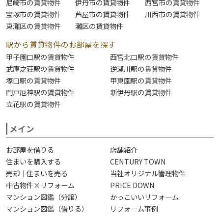
尼崎市の賃貸物件
伊丹市の賃貸物件
西宮市の賃貸物件
宝塚市の賃貸物件
芦屋市の賃貸物件
川西市の賃貸物件
東灘区の賃貸物件
灘区の賃貸物件
駅から賃貸物件のお部屋を探す
甲子園口駅の賃貸物件
西宮北口駅の賃貸物件
武庫之荘駅の賃貸物件
逆瀬川駅の賃貸物件
塚口駅の賃貸物件
甲東園駅の賃貸物件
門戸厄神駅の賃貸物件
新伊丹駅の賃貸物件
立花駅の賃貸物件
メイン
お部屋を借りる
店舗紹介
住まいを購入する
CENTURY TOWN
売却｜住まいを売る
当社オリジナル管理物件
中古物件×リフォーム
PRICE DOWN
マンション図鑑（分譲）
かっこいいリフォーム
マンション図鑑（借りる）
リフォーム事例