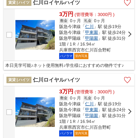
仁川ロイヤルハイツ
賃貸 | ハイツ
3万円
(管理費等：3000円 )
0ヶ月
0ヶ月
敷金
礼金
阪急今津線「
仁川
」駅 徒歩19分
阪急今津線「
甲東園
」駅 徒歩24分
阪急甲陽線「
甲陽園
」駅 徒歩31分
1階 / 1Ｒ / 16.94㎡
兵庫県西宮市仁川百合野町
パノラマ
室内写真
本日見学可能♪ネット使用無料♪学生様におすすめの物件です♪
仁川ロイヤルハイツ
賃貸 | ハイツ
3万円
(管理費等：3000円 )
0ヶ月
0ヶ月
敷金
礼金
阪急今津線「
仁川
」駅 徒歩19分
阪急今津線「
甲東園
」駅 徒歩24分
阪急甲陽線「
甲陽園
」駅 徒歩31分
1階 / 1Ｒ / 16.94㎡
兵庫県西宮市仁川百合野町
パノラマ
室内写真