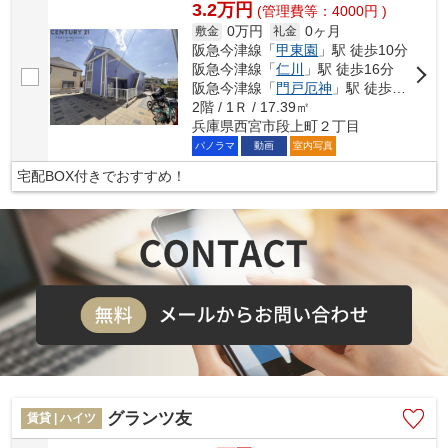
3.2万円
(管理費等：4000円 )
0万円
0ヶ月
敷金
礼金
阪急今津線「
甲東園
」駅 徒歩10分
阪急今津線「
仁川
」駅 徒歩16分
阪急今津線「
門戸厄神
」駅 徒歩22分
2階 / 1Ｒ / 17.39㎡
兵庫県西宮市段上町２丁目
パノラマ
動画
室内写真
宅配BOX付きでおすすめ！
グランツ友
賃貸 | ハイツ