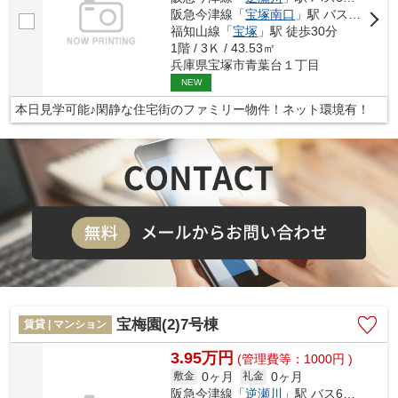
阪急今津線「
宝塚南口
」駅 バス12分 「宝松苑」 停歩3分
福知山線「
宝塚
」駅 徒歩30分
1階 / 3Ｋ / 43.53㎡
兵庫県宝塚市青葉台１丁目
NEW
本日見学可能♪閑静な住宅街のファミリー物件！ネット環境有！
宝梅園(2)7号棟
賃貸 | マンション
3.95万円
(管理費等：1000円 )
0ヶ月
0ヶ月
敷金
礼金
阪急今津線「
逆瀬川
」駅 バス6分 「宝松苑」 停歩2分