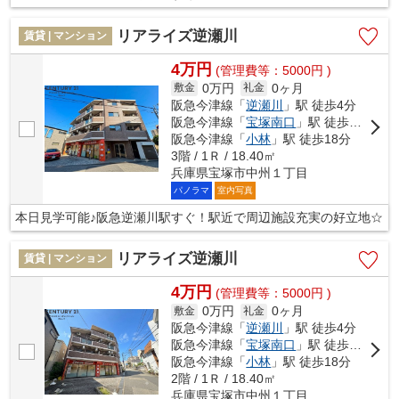
リアライズ逆瀬川
賃貸 | マンション
4万円
(管理費等：5000円 )
0万円
0ヶ月
敷金
礼金
阪急今津線「
逆瀬川
」駅 徒歩4分
阪急今津線「
宝塚南口
」駅 徒歩9分
阪急今津線「
小林
」駅 徒歩18分
3階 / 1Ｒ / 18.40㎡
兵庫県宝塚市中州１丁目
パノラマ
室内写真
本日見学可能♪阪急逆瀬川駅すぐ！駅近で周辺施設充実の好立地☆
リアライズ逆瀬川
賃貸 | マンション
4万円
(管理費等：5000円 )
0万円
0ヶ月
敷金
礼金
阪急今津線「
逆瀬川
」駅 徒歩4分
阪急今津線「
宝塚南口
」駅 徒歩10分
阪急今津線「
小林
」駅 徒歩18分
2階 / 1Ｒ / 18.40㎡
兵庫県宝塚市中州１丁目