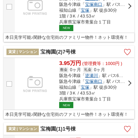
阪急今津線「
宝塚南口
」駅 バス12分 「宝松苑」 停歩3分
福知山線「
宝塚
」駅 徒歩30分
1階 / 3Ｋ / 43.53㎡
兵庫県宝塚市青葉台１丁目
NEW
本日見学可能♪閑静な住宅街のファミリー物件！ネット環境有！
宝梅園(2)7号棟
賃貸 | マンション
3.95万円
(管理費等：1000円 )
0ヶ月
0ヶ月
敷金
礼金
阪急今津線「
逆瀬川
」駅 バス6分 「宝松苑」 停歩2分
阪急今津線「
宝塚南口
」駅 バス12分 「宝松苑」 停歩3分
福知山線「
宝塚
」駅 徒歩30分
3階 / 3Ｋ / 43.53㎡
兵庫県宝塚市青葉台１丁目
NEW
本日見学可能♪閑静な住宅街のファミリー物件！ネット環境有！
宝梅園(1)1号棟
賃貸 | マンション