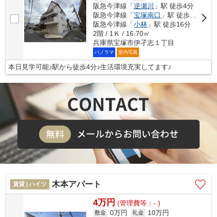
阪急今津線「
逆瀬川
」駅 徒歩4分
阪急今津線「
宝塚南口
」駅 徒歩15分
阪急今津線「
小林
」駅 徒歩16分
2階 / 1Ｋ / 16.70㎡
兵庫県宝塚市伊孑志１丁目
パノラマ
室内写真
本日見学可能♪駅から徒歩4分♪生活環境充実してます♪
木本アパート
賃貸 | ハイツ
4万円
(管理費等：- )
0万円
10万円
敷金
礼金