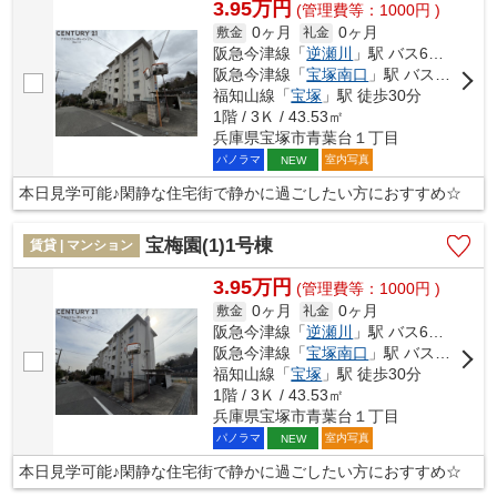
3.95万円
(管理費等：1000円 )
0ヶ月
0ヶ月
敷金
礼金
阪急今津線「
逆瀬川
」駅 バス6分 「宝松苑」 停歩2分
阪急今津線「
宝塚南口
」駅 バス12分 「宝松苑」 停歩3分
福知山線「
宝塚
」駅 徒歩30分
1階 / 3Ｋ / 43.53㎡
兵庫県宝塚市青葉台１丁目
パノラマ
室内写真
NEW
本日見学可能♪閑静な住宅街で静かに過ごしたい方におすすめ☆
宝梅園(1)1号棟
賃貸 | マンション
3.95万円
(管理費等：1000円 )
0ヶ月
0ヶ月
敷金
礼金
阪急今津線「
逆瀬川
」駅 バス6分 「宝松苑」 停歩2分
阪急今津線「
宝塚南口
」駅 バス12分 「宝松苑」 停歩3分
福知山線「
宝塚
」駅 徒歩30分
1階 / 3Ｋ / 43.53㎡
兵庫県宝塚市青葉台１丁目
パノラマ
室内写真
NEW
本日見学可能♪閑静な住宅街で静かに過ごしたい方におすすめ☆