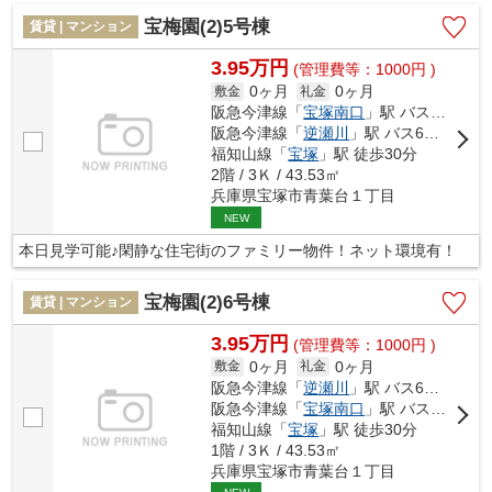
宝梅園(2)5号棟
賃貸 | マンション
3.95万円
(管理費等：1000円 )
0ヶ月
0ヶ月
敷金
礼金
阪急今津線「
宝塚南口
」駅 バス12分 「宝松苑」 停歩3分
阪急今津線「
逆瀬川
」駅 バス6分 「宝松苑」 停歩2分
福知山線「
宝塚
」駅 徒歩30分
2階 / 3Ｋ / 43.53㎡
兵庫県宝塚市青葉台１丁目
NEW
本日見学可能♪閑静な住宅街のファミリー物件！ネット環境有！
宝梅園(2)6号棟
賃貸 | マンション
3.95万円
(管理費等：1000円 )
0ヶ月
0ヶ月
敷金
礼金
阪急今津線「
逆瀬川
」駅 バス6分 「宝松苑」 停歩2分
阪急今津線「
宝塚南口
」駅 バス12分 「宝松苑」 停歩3分
福知山線「
宝塚
」駅 徒歩30分
1階 / 3Ｋ / 43.53㎡
兵庫県宝塚市青葉台１丁目