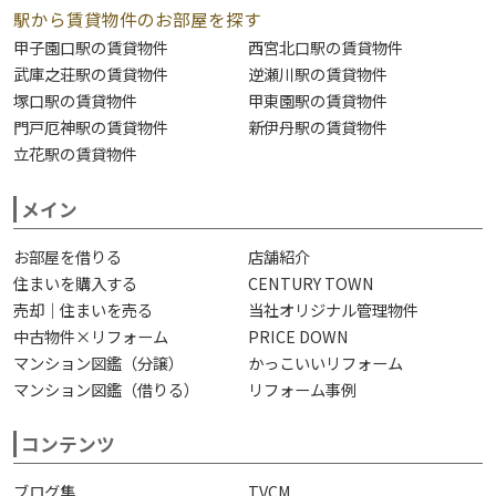
駅から賃貸物件のお部屋を探す
甲子園口駅の賃貸物件
西宮北口駅の賃貸物件
武庫之荘駅の賃貸物件
逆瀬川駅の賃貸物件
塚口駅の賃貸物件
甲東園駅の賃貸物件
門戸厄神駅の賃貸物件
新伊丹駅の賃貸物件
立花駅の賃貸物件
メイン
お部屋を借りる
店舗紹介
住まいを購入する
CENTURY TOWN
売却｜住まいを売る
当社オリジナル管理物件
中古物件×リフォーム
PRICE DOWN
マンション図鑑（分譲）
かっこいいリフォーム
マンション図鑑（借りる）
リフォーム事例
コンテンツ
ブログ集
TVCM