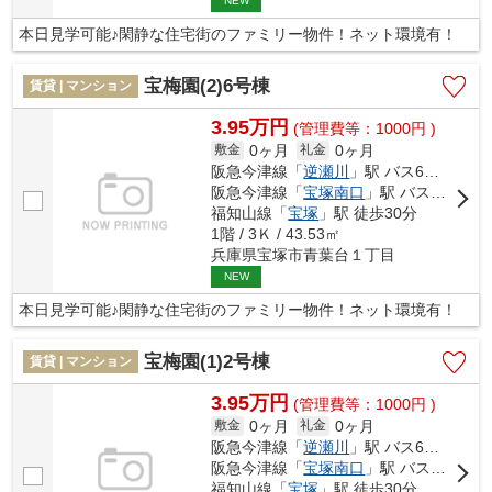
NEW
本日見学可能♪閑静な住宅街のファミリー物件！ネット環境有！
宝梅園(2)6号棟
賃貸 | マンション
3.95万円
(管理費等：1000円 )
0ヶ月
0ヶ月
敷金
礼金
阪急今津線「
逆瀬川
」駅 バス6分 「宝松苑」 停歩2分
阪急今津線「
宝塚南口
」駅 バス12分 「宝松苑」 停歩3分
福知山線「
宝塚
」駅 徒歩30分
1階 / 3Ｋ / 43.53㎡
兵庫県宝塚市青葉台１丁目
NEW
本日見学可能♪閑静な住宅街のファミリー物件！ネット環境有！
宝梅園(1)2号棟
賃貸 | マンション
3.95万円
(管理費等：1000円 )
0ヶ月
0ヶ月
敷金
礼金
阪急今津線「
逆瀬川
」駅 バス6分 「宝松苑」 停歩2分
阪急今津線「
宝塚南口
」駅 バス12分 「宝松苑」 停歩3分
福知山線「
宝塚
」駅 徒歩30分