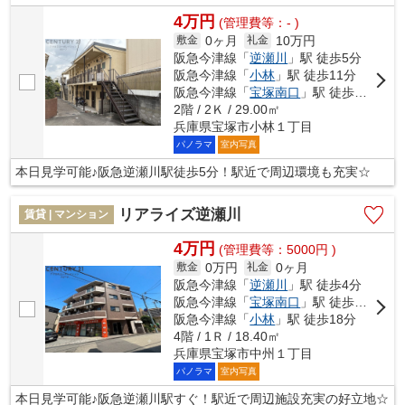
4万円
(管理費等：- )
0ヶ月
10万円
敷金
礼金
阪急今津線「
逆瀬川
」駅 徒歩5分
阪急今津線「
小林
」駅 徒歩11分
阪急今津線「
宝塚南口
」駅 徒歩17分
2階 / 2Ｋ / 29.00㎡
兵庫県宝塚市小林１丁目
パノラマ
室内写真
本日見学可能♪阪急逆瀬川駅徒歩5分！駅近で周辺環境も充実☆
リアライズ逆瀬川
賃貸 | マンション
4万円
(管理費等：5000円 )
0万円
0ヶ月
敷金
礼金
阪急今津線「
逆瀬川
」駅 徒歩4分
阪急今津線「
宝塚南口
」駅 徒歩10分
阪急今津線「
小林
」駅 徒歩18分
4階 / 1Ｒ / 18.40㎡
兵庫県宝塚市中州１丁目
パノラマ
室内写真
本日見学可能♪阪急逆瀬川駅すぐ！駅近で周辺施設充実の好立地☆