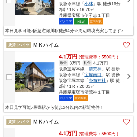
阪急今津線「
小林
」駅 徒歩16分
2階 / 1Ｋ / 16.70㎡
兵庫県宝塚市伊孑志１丁目
パノラマ
室内写真
NEW
本日見学可能♪阪急逆瀬川駅徒歩4分☆周辺環境充実してます♪
ＭＫハイム
賃貸 | ハイツ
4.1万円
(管理費等：5500円 )
3万円
4.1万円
敷金
礼金
阪急宝塚本線「
清荒神
」駅 徒歩3分
阪急今津線「
宝塚南口
」駅 徒歩14分
阪急宝塚本線「
売布神社
」駅 徒歩16分
2階 / 1Ｒ / 20.03㎡
兵庫県宝塚市清荒神１丁目
パノラマ
室内写真
本日見学可能♪最寄駅から徒歩3分以内の駅近物件！
ＭＫハイム
賃貸 | ハイツ
4.1万円
(管理費等：5500円 )