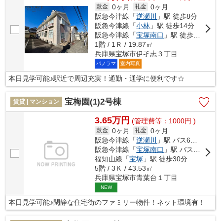
0ヶ月
0ヶ月
敷金
礼金
阪急今津線「
逆瀬川
」駅 徒歩8分
阪急今津線「
小林
」駅 徒歩14分
阪急今津線「
宝塚南口
」駅 徒歩18分
1階 / 1Ｒ / 19.87㎡
兵庫県宝塚市伊孑志３丁目
パノラマ
室内写真
本日見学可能♪駅近で周辺充実！通勤・通学に便利です☆
宝梅園(1)2号棟
賃貸 | マンション
3.65万円
(管理費等：1000円 )
0ヶ月
0ヶ月
敷金
礼金
阪急今津線「
逆瀬川
」駅 バス6分 「宝松苑」 停歩2分
阪急今津線「
宝塚南口
」駅 バス12分 「宝松苑」 停歩3分
福知山線「
宝塚
」駅 徒歩30分
5階 / 3Ｋ / 43.53㎡
兵庫県宝塚市青葉台１丁目
NEW
本日見学可能♪閑静な住宅街のファミリー物件！ネット環境有！