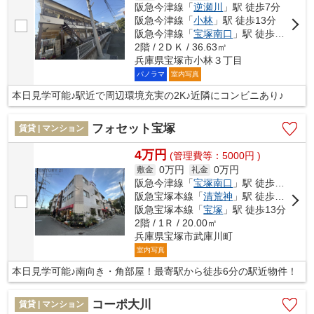
阪急今津線「
逆瀬川
」駅 徒歩7分
阪急今津線「
小林
」駅 徒歩13分
阪急今津線「
宝塚南口
」駅 徒歩19分
2階 / 2ＤＫ / 36.63㎡
兵庫県宝塚市小林３丁目
パノラマ
室内写真
本日見学可能♪駅近で周辺環境充実の2K♪近隣にコンビニあり♪
フォセット宝塚
賃貸 | マンション
4万円
(管理費等：5000円 )
0万円
0万円
敷金
礼金
阪急今津線「
宝塚南口
」駅 徒歩6分
阪急宝塚本線「
清荒神
」駅 徒歩12分
阪急宝塚本線「
宝塚
」駅 徒歩13分
2階 / 1Ｒ / 20.00㎡
兵庫県宝塚市武庫川町
室内写真
本日見学可能♪南向き・角部屋！最寄駅から徒歩6分の駅近物件！
コーポ大川
賃貸 | マンション