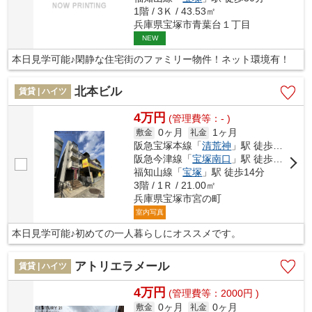
1階 / 3Ｋ / 43.53㎡
兵庫県宝塚市青葉台１丁目
NEW
本日見学可能♪閑静な住宅街のファミリー物件！ネット環境有！
北本ビル
賃貸 | ハイツ
4万円
(管理費等：- )
0ヶ月
1ヶ月
敷金
礼金
阪急宝塚本線「
清荒神
」駅 徒歩5分
阪急今津線「
宝塚南口
」駅 徒歩10分
福知山線「
宝塚
」駅 徒歩14分
3階 / 1Ｒ / 21.00㎡
兵庫県宝塚市宮の町
室内写真
本日見学可能♪初めての一人暮らしにオススメです。
アトリエラメール
賃貸 | ハイツ
4万円
(管理費等：2000円 )
0ヶ月
0ヶ月
敷金
礼金