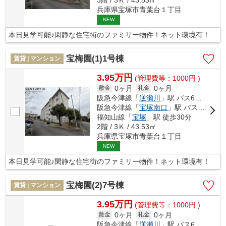
兵庫県宝塚市青葉台１丁目
NEW
本日見学可能♪閑静な住宅街のファミリー物件！ネット環境有！
宝梅園(1)1号棟
賃貸 | マンション
3.95万円
(管理費等：1000円 )
0ヶ月
0ヶ月
敷金
礼金
阪急今津線「
逆瀬川
」駅 バス6分 「宝松苑」 停歩2分
阪急今津線「
宝塚南口
」駅 バス12分 「宝松苑」 停歩3分
福知山線「
宝塚
」駅 徒歩30分
2階 / 3Ｋ / 43.53㎡
兵庫県宝塚市青葉台１丁目
NEW
本日見学可能♪閑静な住宅街のファミリー物件！ネット環境有！
宝梅園(2)7号棟
賃貸 | マンション
3.95万円
(管理費等：1000円 )
0ヶ月
0ヶ月
敷金
礼金
阪急今津線「
逆瀬川
」駅 バス6分 「宝松苑」 停歩2分