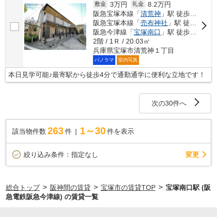
3万円
8.2万円
敷金
礼金
阪急宝塚本線「
清荒神
」駅 徒歩4分
阪急宝塚本線「
売布神社
」駅 徒歩14分
阪急今津線「
宝塚南口
」駅 徒歩16分
2階 / 1Ｒ / 20.03㎡
兵庫県宝塚市清荒神１丁目
パノラマ
室内写真
本日見学可能♪最寄駅から徒歩4分で通勤通学に便利な立地です！
次の30件へ
263
1～30
該当物件数
件
件を表示
変更
絞り込み条件：
指定なし
>
>
>
総合トップ
阪神間の賃貸
宝塚市の賃貸TOP
宝塚南口駅 (阪
急電鉄阪急今津線) の賃貸一覧