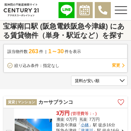
宝塚南口駅 (阪急電鉄阪急今津線) にあ
る賃貸物件（単身・駅近など）を探す
263
1～30
該当物件数
件
件を表示
変更
絞り込み条件：
指定なし
カーサブランコ
賃貸 | マンション
3万円
(管理費等：- )
0万円
7万円
敷金
礼金
阪急今津線「
小林
」駅 徒歩16分
阪急今津線「
逆瀬川
」駅 徒歩16分