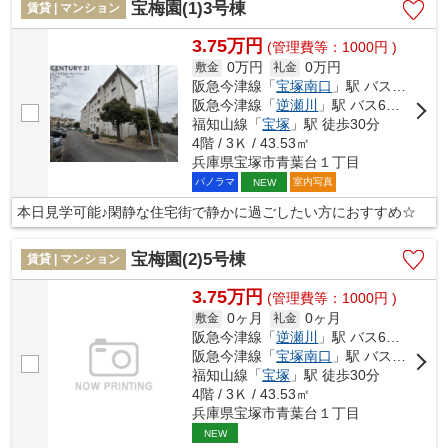
宝梅園(1)3号棟
賃貸 | マンション
3.75万円
(管理費等：1000円 )
0万円
0万円
敷金
礼金
阪急今津線「
宝塚南口
」駅 バス12分 「宝松苑」 停歩3分
阪急今津線「
逆瀬川
」駅 バス6分 「宝松苑」 停歩2分
福知山線「
宝塚
」駅 徒歩30分
4階 / 3Ｋ / 43.53㎡
兵庫県宝塚市青葉台１丁目
パノラマ
室内写真
NEW
本日見学可能♪閑静な住宅街で静かに過ごしたい方におすすめ☆
宝梅園(2)5号棟
賃貸 | マンション
3.75万円
(管理費等：1000円 )
0ヶ月
0ヶ月
敷金
礼金
阪急今津線「
逆瀬川
」駅 バス6分 「宝松苑」 停歩2分
阪急今津線「
宝塚南口
」駅 バス12分 「宝松苑」 停歩3分
福知山線「
宝塚
」駅 徒歩30分
4階 / 3Ｋ / 43.53㎡
兵庫県宝塚市青葉台１丁目
NEW