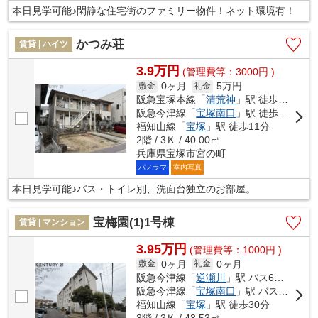
本日見学可能♪閑静な住宅街のファミリー物件！ネット環境有！
かつみ荘
賃貸 | ハイツ
3.9万円
(管理費等：3000円 )
0ヶ月
5万円
敷金
礼金
阪急宝塚本線「
清荒神
」駅 徒歩8分
阪急今津線「
宝塚南口
」駅 徒歩11分
福知山線「
宝塚
」駅 徒歩11分
2階 / 3Ｋ / 40.00㎡
兵庫県宝塚市宮の町
パノラマ
室内写真
本日見学可能♪バス・トイレ別、洗面台独立のお部屋。
宝梅園(1)1号棟
賃貸 | マンション
3.95万円
(管理費等：1000円 )
0ヶ月
0ヶ月
敷金
礼金
阪急今津線「
逆瀬川
」駅 バス6分 「宝松苑」 停歩2分
阪急今津線「
宝塚南口
」駅 バス12分 「宝松苑」 停歩3分
福知山線「
宝塚
」駅 徒歩30分
3階 / 3Ｋ / 43.53㎡