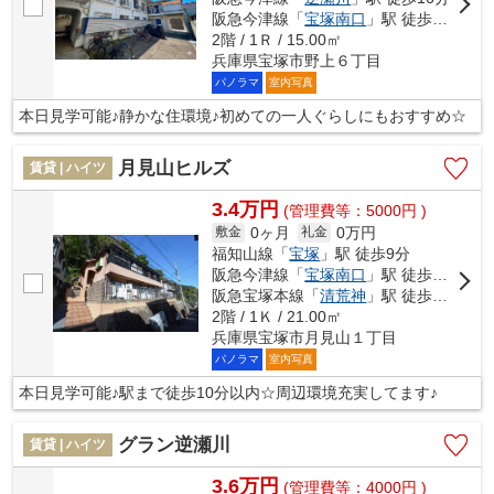
阪急今津線「
宝塚南口
」駅 徒歩22分
2階 / 1Ｒ / 15.00㎡
兵庫県宝塚市野上６丁目
パノラマ
室内写真
本日見学可能♪静かな住環境♪初めての一人ぐらしにもおすすめ☆
月見山ヒルズ
賃貸 | ハイツ
3.4万円
(管理費等：5000円 )
0ヶ月
0万円
敷金
礼金
福知山線「
宝塚
」駅 徒歩9分
阪急今津線「
宝塚南口
」駅 徒歩13分
阪急宝塚本線「
清荒神
」駅 徒歩25分
2階 / 1Ｋ / 21.00㎡
兵庫県宝塚市月見山１丁目
パノラマ
室内写真
本日見学可能♪駅まで徒歩10分以内☆周辺環境充実してます♪
グラン逆瀬川
賃貸 | ハイツ
3.6万円
(管理費等：4000円 )