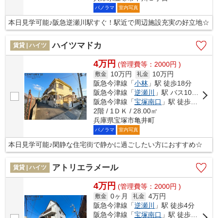
パノラマ
室内写真
本日見学可能♪阪急逆瀬川駅すぐ！駅近で周辺施設充実の好立地☆
ハイツマドカ
賃貸 | ハイツ
4万円
(管理費等：2000円 )
10万円
10万円
敷金
礼金
阪急今津線「
小林
」駅 徒歩18分
阪急今津線「
逆瀬川
」駅 バス10分 「御所前（兵庫県）」 停歩5分
阪急今津線「
宝塚南口
」駅 徒歩31分
2階 / 1ＤＫ / 28.00㎡
兵庫県宝塚市亀井町
パノラマ
室内写真
本日見学可能♪閑静な住宅街で静かに過ごしたい方におすすめ☆
アトリエラメール
賃貸 | ハイツ
4万円
(管理費等：2000円 )
0ヶ月
4万円
敷金
礼金
阪急今津線「
逆瀬川
」駅 徒歩4分
阪急今津線「
宝塚南口
」駅 徒歩15分