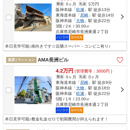
0ヶ月
5万円
敷金
礼金
阪神本線「
杭瀬
」駅 徒歩13分
東海道本線「
尼崎
」駅 徒歩14分
阪神本線「
大物
」駅 徒歩22分
3階 / 2Ｋ / 30.00㎡
兵庫県尼崎市長洲東通２丁目
パノラマ
室内写真
本日見学可能♪南向きです☆近隣スーパー・コンビニ有り♪
AMA長洲ビル
賃貸 | マンション
4.2万円
(管理費等：3000円 )
0ヶ月
0ヶ月
敷金
礼金
東海道本線「
尼崎
」駅 徒歩9分
阪神本線「
大物
」駅 徒歩18分
阪神本線「
杭瀬
」駅 徒歩22分
5階 / 1Ｒ / 23.00㎡
兵庫県尼崎市長洲本通２丁目
パノラマ
室内写真
本日見学可能♪敷金礼金ゼロで初期費用が抑えられます！