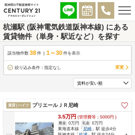
杭瀬駅 (阪神電気鉄道阪神本線) にある
賃貸物件（単身・駅近など）を探す
38
1～30
該当物件数
件
件を表示
変更
絞り込み条件：
指定なし
プリエールＪＲ尼崎
賃貸 | ハイツ
3.5万円
(管理費等：5000円 )
0万円
0万円
敷金
礼金
東海道本線「
尼崎
」駅 徒歩4分
阪神本線「
杭瀬
」駅 徒歩24分