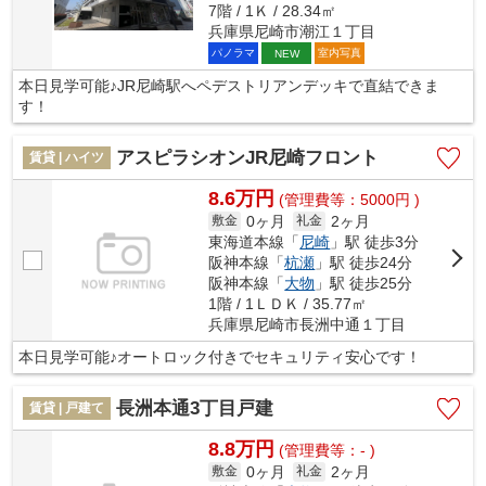
7階 / 1Ｋ / 28.34㎡
兵庫県尼崎市潮江１丁目
パノラマ
室内写真
NEW
本日見学可能♪JR尼崎駅へペデストリアンデッキで直結できま
す！
アスピラシオンJR尼崎フロント
賃貸 | ハイツ
8.6万円
(管理費等：5000円 )
0ヶ月
2ヶ月
敷金
礼金
東海道本線「
尼崎
」駅 徒歩3分
阪神本線「
杭瀬
」駅 徒歩24分
阪神本線「
大物
」駅 徒歩25分
1階 / 1ＬＤＫ / 35.77㎡
兵庫県尼崎市長洲中通１丁目
本日見学可能♪オートロック付きでセキュリティ安心です！
長洲本通3丁目戸建
賃貸 | 戸建て
8.8万円
(管理費等：- )
0ヶ月
2ヶ月
敷金
礼金