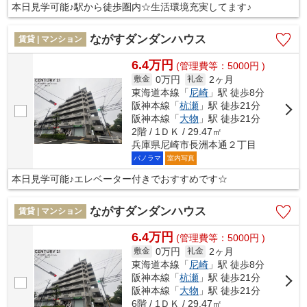
本日見学可能♪駅から徒歩圏内☆生活環境充実してます♪
ながすダンダンハウス
賃貸 | マンション
6.4万円
(管理費等：5000円 )
0万円
2ヶ月
敷金
礼金
東海道本線「
尼崎
」駅 徒歩8分
阪神本線「
杭瀬
」駅 徒歩21分
阪神本線「
大物
」駅 徒歩21分
2階 / 1ＤＫ / 29.47㎡
兵庫県尼崎市長洲本通２丁目
パノラマ
室内写真
本日見学可能♪エレベーター付きでおすすめです☆
ながすダンダンハウス
賃貸 | マンション
6.4万円
(管理費等：5000円 )
0万円
2ヶ月
敷金
礼金
東海道本線「
尼崎
」駅 徒歩8分
阪神本線「
杭瀬
」駅 徒歩21分
阪神本線「
大物
」駅 徒歩21分
6階 / 1ＤＫ / 29.47㎡