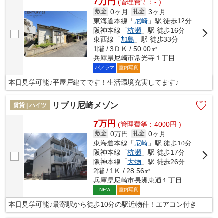
7万円
(管理費等：- )
0ヶ月
3ヶ月
敷金
礼金
東海道本線「
尼崎
」駅 徒歩12分
阪神本線「
杭瀬
」駅 徒歩16分
東西線「
加島
」駅 徒歩33分
1階 / 3ＤＫ / 50.00㎡
兵庫県尼崎市常光寺１丁目
パノラマ
室内写真
本日見学可能♪平屋戸建てです！生活環境充実してます♪
リブリ尼崎メゾン
賃貸 | ハイツ
7万円
(管理費等：4000円 )
0万円
0ヶ月
敷金
礼金
東海道本線「
尼崎
」駅 徒歩10分
阪神本線「
杭瀬
」駅 徒歩17分
阪神本線「
大物
」駅 徒歩26分
2階 / 1Ｋ / 28.56㎡
兵庫県尼崎市長洲東通１丁目
室内写真
NEW
本日見学可能♪最寄駅から徒歩10分の駅近物件！エアコン付き！