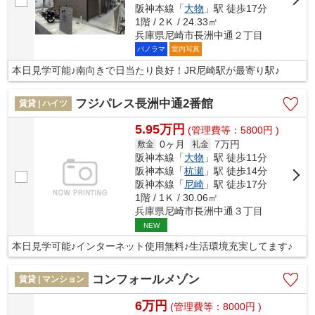
阪神本線「
大物
」駅 徒歩17分
1階 / 2Ｋ / 24.33㎡
兵庫県尼崎市長洲中通２丁目
パノラマ
室内写真
本日見学可能♪南向きで日当たり良好！JR尼崎駅が最寄り駅♪
フジパレス長洲中通2番館
賃貸 | ハイツ
5.95万円
(管理費等：5800円 )
0ヶ月
7万円
敷金
礼金
阪神本線「
大物
」駅 徒歩11分
阪神本線「
杭瀬
」駅 徒歩14分
阪神本線「
尼崎
」駅 徒歩17分
1階 / 1Ｋ / 30.06㎡
兵庫県尼崎市長洲中通３丁目
NEW
本日見学可能♪インターネット使用無料♪生活環境充実してます♪
コンフォールメゾン
賃貸 | マンション
6万円
(管理費等：8000円 )