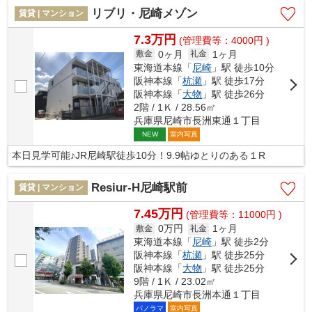
リブリ・尼崎メゾン
賃貸 | マンション
7.3万円
(管理費等：4000円 )
0ヶ月
1ヶ月
敷金
礼金
東海道本線「
尼崎
」駅 徒歩10分
阪神本線「
杭瀬
」駅 徒歩17分
阪神本線「
大物
」駅 徒歩26分
2階 / 1Ｋ / 28.56㎡
兵庫県尼崎市長洲東通１丁目
室内写真
NEW
本日見学可能♪JR尼崎駅徒歩10分！9.9帖ゆとりのある１R
Resiur-H尼崎駅前
賃貸 | マンション
7.45万円
(管理費等：11000円 )
0万円
1ヶ月
敷金
礼金
東海道本線「
尼崎
」駅 徒歩2分
阪神本線「
杭瀬
」駅 徒歩25分
阪神本線「
大物
」駅 徒歩25分
9階 / 1Ｋ / 23.02㎡
兵庫県尼崎市長洲本通１丁目
パノラマ
室内写真