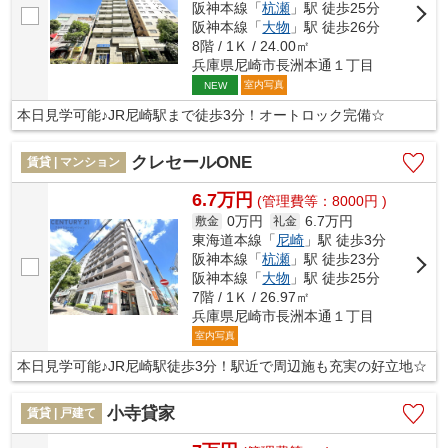
阪神本線「
杭瀬
」駅 徒歩25分
阪神本線「
大物
」駅 徒歩26分
8階 / 1Ｋ / 24.00㎡
兵庫県尼崎市長洲本通１丁目
室内写真
NEW
本日見学可能♪JR尼崎駅まで徒歩3分！オートロック完備☆
クレセールONE
賃貸 | マンション
6.7万円
(管理費等：8000円 )
0万円
6.7万円
敷金
礼金
東海道本線「
尼崎
」駅 徒歩3分
阪神本線「
杭瀬
」駅 徒歩23分
阪神本線「
大物
」駅 徒歩25分
7階 / 1Ｋ / 26.97㎡
兵庫県尼崎市長洲本通１丁目
室内写真
本日見学可能♪JR尼崎駅徒歩3分！駅近で周辺施も充実の好立地☆
小寺貸家
賃貸 | 戸建て