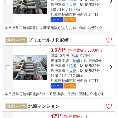
阪神本線「
大物
」駅 徒歩27分
5階 / 1Ｋ / 15.44㎡
兵庫県尼崎市長洲西通１丁目
パノラマ
室内写真
本日見学可能♪駅前には商業施設がありお買い物にも便利☆
プリエールＪＲ尼崎
賃貸 | ハイツ
3.5万円
(管理費等：5000円 )
0万円
0万円
敷金
礼金
東海道本線「
尼崎
」駅 徒歩3分
阪神本線「
杭瀬
」駅 徒歩24分
阪神本線「
大物
」駅 徒歩27分
11階 / 1Ｒ / 17.69㎡
兵庫県尼崎市長洲西通１丁目
パノラマ
室内写真
本日見学可能♪駅徒歩3分、通勤通学、生活に便利な立地です！
北原マンション
賃貸 | ハイツ
4万円
(管理費等：- )