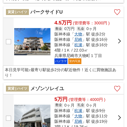
パークサイドU
賃貸 | ハイツ
4.5万円
(管理費等：3000円 )
0万円
0ヶ月
敷金
礼金
阪神本線「
大物
」駅 徒歩2分
阪神本線「
尼崎
」駅 徒歩16分
阪神本線「
杭瀬
」駅 徒歩16分
4階 / 1Ｋ / 22.03㎡
兵庫県尼崎市大物町１丁目
パノラマ
室内写真
本日見学可能♪最寄り駅徒歩2分の駅近物件！近くに買物施設あ
り！
メゾンソレイユ
賃貸 | ハイツ
5万円
(管理費等：4000円 )
0ヶ月
0ヶ月
敷金
礼金
阪神本線「
杭瀬
」駅 徒歩9分
阪神本線「
大物
」駅 徒歩11分
阪神本線「
尼崎
」駅 徒歩19分
3階 / 1Ｋ / 19.26㎡