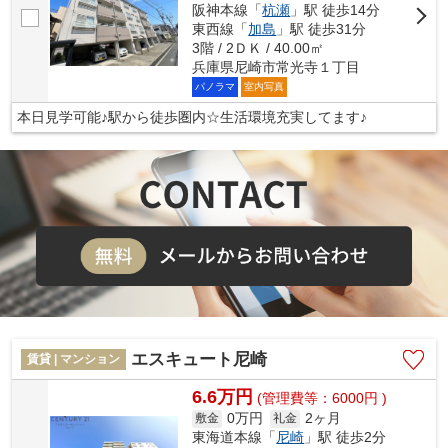
阪神本線「
杭瀬
」駅 徒歩14分
東西線「
加島
」駅 徒歩31分
3階 / 2ＤＫ / 40.00㎡
兵庫県尼崎市常光寺１丁目
パノラマ
室内写真
本日見学可能♪駅から徒歩圏内☆生活環境充実してます♪
エスキュート尼崎
賃貸 | マンション
6.6万円
(管理費等：6000円 )
0万円
2ヶ月
敷金
礼金
東海道本線「
尼崎
」駅 徒歩2分