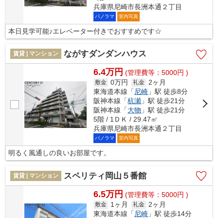
兵庫県尼崎市長洲本通２丁目
パノラマ
室内写真
本日見学可能♪エレベーター付きでおすすめです☆
ながすダンダンハウス
賃貸 | マンション
6.4万円
(管理費等：5000円 )
0万円
2ヶ月
敷金
礼金
東海道本線「
尼崎
」駅 徒歩8分
阪神本線「
杭瀬
」駅 徒歩21分
阪神本線「
大物
」駅 徒歩21分
5階 / 1ＤＫ / 29.47㎡
兵庫県尼崎市長洲本通２丁目
パノラマ
室内写真
明るく風通しの良いお部屋です。
スペリティ岡山５番館
賃貸 | マンション
6.5万円
(管理費等：5000円 )
1ヶ月
2ヶ月
敷金
礼金
東海道本線「
尼崎
」駅 徒歩14分