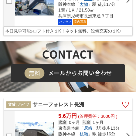
阪神本線「
大物
」駅 徒歩17分
1階 / 1Ｋ / 21.58㎡
兵庫県尼崎市長洲東通３丁目
パノラマ
室内写真
本日見学可能♪ロフト付き１K！ネット無料、設備充実の１K♪
サニーフォレスト長洲
賃貸 | ハイツ
5.6万円
(管理費等：3000円 )
0ヶ月
1ヶ月
敷金
礼金
東海道本線「
尼崎
」駅 徒歩13分
阪神本線「
杭瀬
」駅 徒歩16分