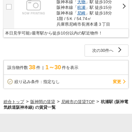
阪神本線「
大物
」駅 徒歩10分
阪神本線「
杭瀬
」駅 徒歩15分
阪神本線「
尼崎
」駅 徒歩18分
1階 / 5Ｋ / 54.74㎡
兵庫県尼崎市長洲本通３丁目
本日見学可能♪最寄駅から徒歩10分以内の駅近物件！
次の30件へ
38
1～30
該当物件数
件
件を表示
変更
絞り込み条件：
指定なし
>
>
>
総合トップ
阪神間の賃貸
尼崎市の賃貸TOP
杭瀬駅 (阪神電
気鉄道阪神本線) の賃貸一覧