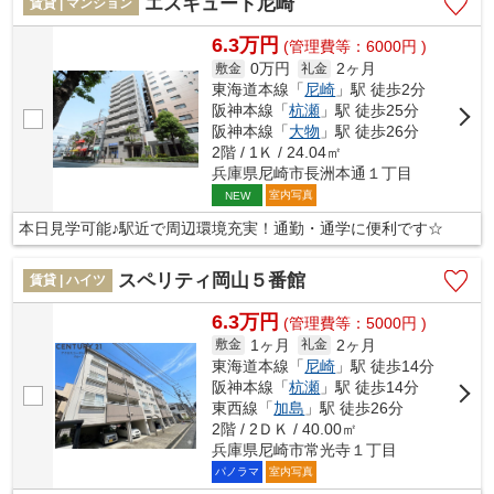
エスキュート尼崎
賃貸 | マンション
6.3万円
(管理費等：6000円 )
0万円
2ヶ月
敷金
礼金
東海道本線「
尼崎
」駅 徒歩2分
阪神本線「
杭瀬
」駅 徒歩25分
阪神本線「
大物
」駅 徒歩26分
2階 / 1Ｋ / 24.04㎡
兵庫県尼崎市長洲本通１丁目
室内写真
NEW
本日見学可能♪駅近で周辺環境充実！通勤・通学に便利です☆
スペリティ岡山５番館
賃貸 | ハイツ
6.3万円
(管理費等：5000円 )
1ヶ月
2ヶ月
敷金
礼金
東海道本線「
尼崎
」駅 徒歩14分
阪神本線「
杭瀬
」駅 徒歩14分
東西線「
加島
」駅 徒歩26分
2階 / 2ＤＫ / 40.00㎡
兵庫県尼崎市常光寺１丁目
パノラマ
室内写真