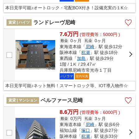
本日見学可能♪オートロック・宅配BOX付き！設備充実の１K☆
ランドレーヴ尼崎
賃貸 | ハイツ
7.6万円
(管理費等：5000円 )
0ヶ月
0ヶ月
敷金
礼金
東海道本線「
尼崎
」駅 徒歩12分
阪神本線「
杭瀬
」駅 徒歩18分
東西線「
加島
」駅 徒歩29分
1階 / 1Ｋ / 29.47㎡
兵庫県尼崎市常光寺１丁目
パノラマ
室内写真
本日見学可能♪ネット無料！スマートロック等、IOT導入物件☆
ベルファース尼崎
賃貸 | マンション
8.6万円
(管理費等：6000円 )
0万円
3ヶ月
敷金
礼金
東海道本線「
尼崎
」駅 徒歩6分
福知山線「
塚口
」駅 徒歩27分
阪神本線「
杭瀬
」駅 徒歩33分