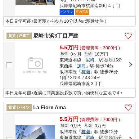
兵庫県尼崎市杭瀬南新町４丁目
パノラマ
室内写真
本日見学可能♪最寄駅から徒歩10分以内の駅近物件！
尼崎市浜3丁目戸建
賃貸 | 戸建て
5.5万円
(管理費等：3000円 )
0ヶ月
10万円
敷金
礼金
東海道本線「
尼崎
」駅 徒歩15分
東西線「
加島
」駅 徒歩24分
阪神本線「
杭瀬
」駅 徒歩26分
1階 / 3ＤＫ / 43.24㎡
兵庫県尼崎市浜３丁目
本日見学可能♪近隣に商業施設多数で買い物便利な立地です♪
La Fiore Ama
賃貸 | ハイツ
5.5万円
(管理費等：7000円 )
0万円
0万円
敷金
礼金
阪神本線「
杭瀬
」駅 徒歩12分
東海道本線「
尼崎
」駅 徒歩15分