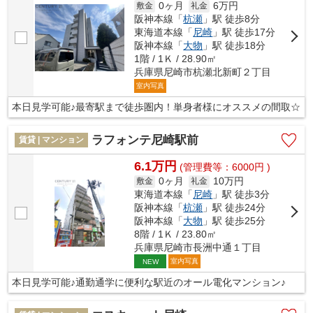
0ヶ月
6万円
敷金
礼金
阪神本線「
杭瀬
」駅 徒歩8分
東海道本線「
尼崎
」駅 徒歩17分
阪神本線「
大物
」駅 徒歩18分
1階 / 1Ｋ / 28.90㎡
兵庫県尼崎市杭瀬北新町２丁目
室内写真
本日見学可能♪最寄駅まで徒歩圏内！単身者様にオススメの間取☆
ラフォンテ尼崎駅前
賃貸 | マンション
6.1万円
(管理費等：6000円 )
0ヶ月
10万円
敷金
礼金
東海道本線「
尼崎
」駅 徒歩3分
阪神本線「
杭瀬
」駅 徒歩24分
阪神本線「
大物
」駅 徒歩25分
8階 / 1Ｋ / 23.80㎡
兵庫県尼崎市長洲中通１丁目
室内写真
NEW
本日見学可能♪通勤通学に便利な駅近のオール電化マンション♪