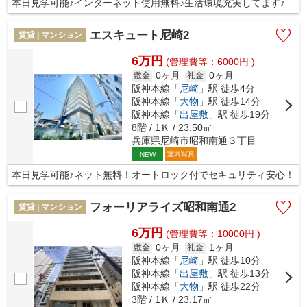
本日見学可能♪インターネット使用無料♪生活環境充実してます♪
エスキュート尼崎2
賃貸 | マンション
6万円
(管理費等：6000円 )
0ヶ月
0ヶ月
敷金
礼金
阪神本線「
尼崎
」駅 徒歩4分
阪神本線「
大物
」駅 徒歩14分
阪神本線「
出屋敷
」駅 徒歩19分
8階 / 1Ｋ / 23.50㎡
兵庫県尼崎市昭和南通３丁目
室内写真
NEW
本日見学可能♪ネット無料！オートロック付でセキュリティ安心！
フォーリアライズ昭和南通2
賃貸 | マンション
6万円
(管理費等：10000円 )
0ヶ月
1ヶ月
敷金
礼金
阪神本線「
尼崎
」駅 徒歩10分
阪神本線「
出屋敷
」駅 徒歩13分
阪神本線「
大物
」駅 徒歩22分
3階 / 1Ｋ / 23.17㎡