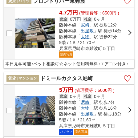
フロントリバー東難波
賃貸 | ハイツ
4.7万円
(管理費等：6500円 )
0万円
0ヶ月
敷金
礼金
阪神本線「
尼崎
」駅 徒歩12分
阪神本線「
出屋敷
」駅 徒歩14分
阪神本線「
大物
」駅 徒歩22分
9階 / 1Ｋ / 21.70㎡
兵庫県尼崎市東難波町５丁目
室内写真
本日見学可能♪ペット相談可☆ネット使用料無料♪エアコン付き♪
ドミールカクタス尼崎
賃貸 | マンション
5万円
(管理費等：5000円 )
0ヶ月
0ヶ月
敷金
礼金
阪神本線「
尼崎
」駅 徒歩7分
阪神本線「
大物
」駅 徒歩16分
阪神本線「
出屋敷
」駅 徒歩18分
5階 / 1Ｋ / 21.60㎡
兵庫県尼崎市東難波町５丁目
パノラマ
室内写真