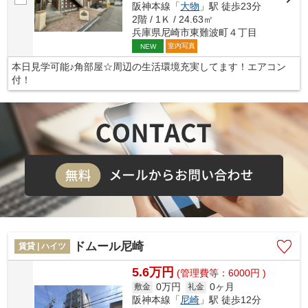
阪神本線「
大物
」駅 徒歩23分
2階 / 1Ｋ / 24.63㎡
兵庫県尼崎市東難波町４丁目
室内写真
NEW
本日見学可能♪角部屋☆周辺の生活環境充実してます！エアコン
付！
ドムール尼崎
賃貸 | ハイツ
5.6万円
(管理費等：6000円 )
0万円
0ヶ月
敷金
礼金
阪神本線「
尼崎
」駅 徒歩12分