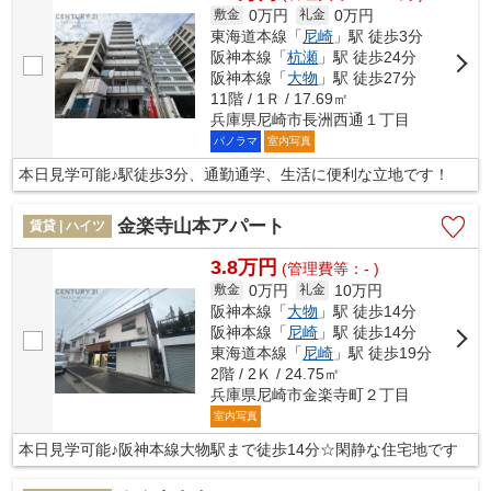
0万円
0万円
敷金
礼金
東海道本線「
尼崎
」駅 徒歩3分
阪神本線「
杭瀬
」駅 徒歩24分
阪神本線「
大物
」駅 徒歩27分
11階 / 1Ｒ / 17.69㎡
兵庫県尼崎市長洲西通１丁目
パノラマ
室内写真
本日見学可能♪駅徒歩3分、通勤通学、生活に便利な立地です！
金楽寺山本アパート
賃貸 | ハイツ
3.8万円
(管理費等：- )
0万円
10万円
敷金
礼金
阪神本線「
大物
」駅 徒歩14分
阪神本線「
尼崎
」駅 徒歩14分
東海道本線「
尼崎
」駅 徒歩19分
2階 / 2Ｋ / 24.75㎡
兵庫県尼崎市金楽寺町２丁目
室内写真
本日見学可能♪阪神本線大物駅まで徒歩14分☆閑静な住宅地です