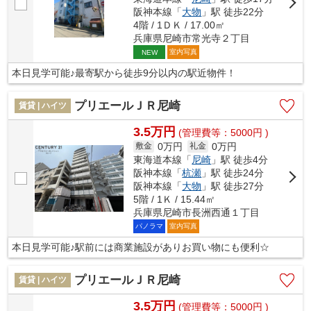
阪神本線「
大物
」駅 徒歩22分
4階 / 1ＤＫ / 17.00㎡
兵庫県尼崎市常光寺２丁目
室内写真
NEW
本日見学可能♪最寄駅から徒歩9分以内の駅近物件！
プリエールＪＲ尼崎
賃貸 | ハイツ
3.5万円
(管理費等：5000円 )
0万円
0万円
敷金
礼金
東海道本線「
尼崎
」駅 徒歩4分
阪神本線「
杭瀬
」駅 徒歩24分
阪神本線「
大物
」駅 徒歩27分
5階 / 1Ｋ / 15.44㎡
兵庫県尼崎市長洲西通１丁目
パノラマ
室内写真
本日見学可能♪駅前には商業施設がありお買い物にも便利☆
プリエールＪＲ尼崎
賃貸 | ハイツ
3.5万円
(管理費等：5000円 )