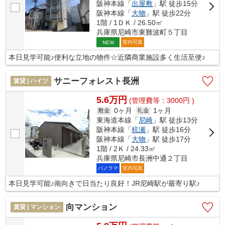
阪神本線「
出屋敷
」駅 徒歩15分
阪神本線「
大物
」駅 徒歩22分
1階 / 1ＤＫ / 26.50㎡
兵庫県尼崎市東難波町５丁目
室内写真
NEW
本日見学可能♪便利な立地の物件☆近隣商業施設多く生活至便♪
サニーフォレスト長洲
賃貸 | ハイツ
5.6万円
(管理費等：3000円 )
0ヶ月
1ヶ月
敷金
礼金
東海道本線「
尼崎
」駅 徒歩13分
阪神本線「
杭瀬
」駅 徒歩16分
阪神本線「
大物
」駅 徒歩17分
1階 / 2Ｋ / 24.33㎡
兵庫県尼崎市長洲中通２丁目
パノラマ
室内写真
本日見学可能♪南向きで日当たり良好！JR尼崎駅が最寄り駅♪
向マンション
賃貸 | マンション