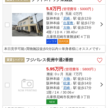
5.9万円
(管理費等：5000円 )
0ヶ月
0万円
敷金
礼金
阪神本線「
尼崎
」駅 徒歩12分
阪神本線「
出屋敷
」駅 徒歩17分
阪神本線「
大物
」駅 徒歩23分
4階 / 1ＤＫ / 38.40㎡
兵庫県尼崎市東難波町４丁目
パノラマ
室内写真
本日見学可能♪買物施設徒歩5分以内☆単身者様にオススメです♪
フジパレス長洲中通2番館
賃貸 | ハイツ
5.95万円
(管理費等：5800円 )
0ヶ月
7万円
敷金
礼金
阪神本線「
大物
」駅 徒歩11分
阪神本線「
杭瀬
」駅 徒歩14分
阪神本線「
尼崎
」駅 徒歩17分
1階 / 1Ｋ / 30.06㎡
兵庫県尼崎市長洲中通３丁目
NEW