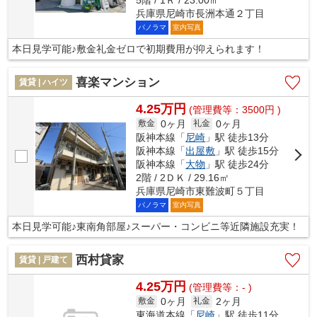
兵庫県尼崎市長洲本通２丁目
パノラマ
室内写真
本日見学可能♪敷金礼金ゼロで初期費用が抑えられます！
喜楽マンション
賃貸 | ハイツ
4.25万円
(管理費等：3500円 )
0ヶ月
0ヶ月
敷金
礼金
阪神本線「
尼崎
」駅 徒歩13分
阪神本線「
出屋敷
」駅 徒歩15分
阪神本線「
大物
」駅 徒歩24分
2階 / 2ＤＫ / 29.16㎡
兵庫県尼崎市東難波町５丁目
パノラマ
室内写真
本日見学可能♪東南角部屋♪スーパー・コンビニ等近隣施設充実！
西村貸家
賃貸 | 戸建て
4.25万円
(管理費等：- )
0ヶ月
2ヶ月
敷金
礼金
東海道本線「
尼崎
」駅 徒歩11分