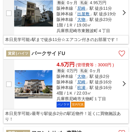
0ヶ月
4.95万円
敷金
礼金
阪神本線「
尼崎
」駅 徒歩11分
阪神本線「
出屋敷
」駅 徒歩19分
阪神本線「
大物
」駅 徒歩23分
1階 / 1Ｒ / 19.00㎡
兵庫県尼崎市東難波町４丁目
本日見学可能♪駅まで徒歩11分☆エアコン付きのお部屋です！
パークサイドU
賃貸 | ハイツ
4.5万円
(管理費等：3000円 )
0万円
0ヶ月
敷金
礼金
阪神本線「
大物
」駅 徒歩2分
阪神本線「
尼崎
」駅 徒歩16分
阪神本線「
杭瀬
」駅 徒歩16分
4階 / 1Ｋ / 22.03㎡
兵庫県尼崎市大物町１丁目
パノラマ
室内写真
本日見学可能♪最寄り駅徒歩2分の駅近物件！近くに買物施設あ
り！