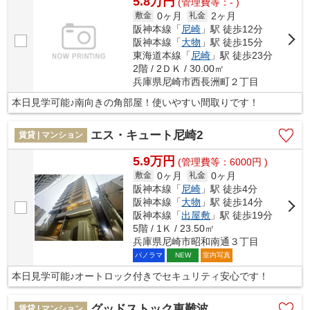
5.8万円
(管理費等：- )
0ヶ月
2ヶ月
敷金
礼金
阪神本線「
尼崎
」駅 徒歩12分
阪神本線「
大物
」駅 徒歩15分
東海道本線「
尼崎
」駅 徒歩23分
2階 / 2ＤＫ / 30.00㎡
兵庫県尼崎市西長洲町２丁目
本日見学可能♪南向きの角部屋！使いやすい間取りです！
エス・キュート尼崎2
賃貸 | マンション
5.9万円
(管理費等：6000円 )
0ヶ月
0ヶ月
敷金
礼金
阪神本線「
尼崎
」駅 徒歩4分
阪神本線「
大物
」駅 徒歩14分
阪神本線「
出屋敷
」駅 徒歩19分
5階 / 1Ｋ / 23.50㎡
兵庫県尼崎市昭和南通３丁目
パノラマ
室内写真
NEW
本日見学可能♪オートロック付きでセキュリティ安心です！
グッドストック東難波
賃貸 | マンション