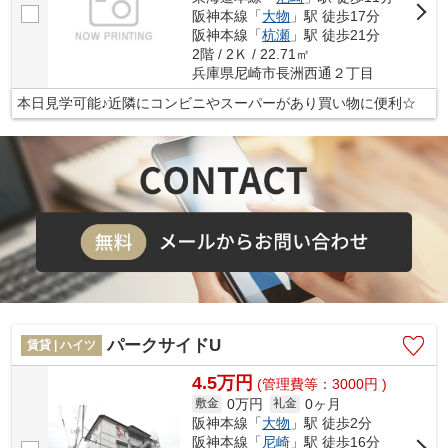
阪神本線「
大物
」駅 徒歩17分
阪神本線「
杭瀬
」駅 徒歩21分
2階 / 2Ｋ / 22.71㎡
兵庫県尼崎市長洲西通２丁目
本日見学可能♪近隣にコンビニやスーパーがあり買い物に便利☆
パークサイドU
賃貸 | ハイツ
4.5万円
(管理費等：3000円 )
0万円
0ヶ月
敷金
礼金
阪神本線「
大物
」駅 徒歩2分
阪神本線「
尼崎
」駅 徒歩16分