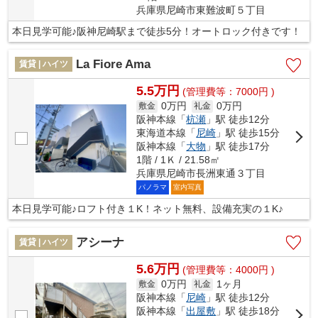
兵庫県尼崎市東難波町５丁目
本日見学可能♪阪神尼崎駅まで徒歩5分！オートロック付きです！
La Fiore Ama
賃貸 | ハイツ
5.5万円
(管理費等：7000円 )
0万円
0万円
敷金
礼金
阪神本線「
杭瀬
」駅 徒歩12分
東海道本線「
尼崎
」駅 徒歩15分
阪神本線「
大物
」駅 徒歩17分
1階 / 1Ｋ / 21.58㎡
兵庫県尼崎市長洲東通３丁目
パノラマ
室内写真
本日見学可能♪ロフト付き１K！ネット無料、設備充実の１K♪
アシーナ
賃貸 | ハイツ
5.6万円
(管理費等：4000円 )
0万円
1ヶ月
敷金
礼金
阪神本線「
尼崎
」駅 徒歩12分
阪神本線「
出屋敷
」駅 徒歩18分