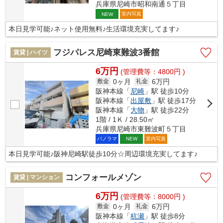
兵庫県尼崎市昭和南通５丁目
室内写真
NEW
本日見学可能♪ネット使用無料♪生活環境充実してます♪
フジパレス尼崎東難波3番館
賃貸 | ハイツ
6万円
(管理費等：4800円 )
0ヶ月
6万円
敷金
礼金
阪神本線「
尼崎
」駅 徒歩10分
阪神本線「
出屋敷
」駅 徒歩17分
阪神本線「
大物
」駅 徒歩22分
1階 / 1Ｋ / 28.50㎡
兵庫県尼崎市東難波町５丁目
パノラマ
室内写真
NEW
本日見学可能♪阪神尼崎駅徒歩10分☆周辺環境充実してます♪
コンフォールメゾン
賃貸 | マンション
6万円
(管理費等：8000円 )
0ヶ月
6万円
敷金
礼金
阪神本線「
杭瀬
」駅 徒歩8分