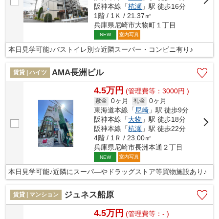
阪神本線「
杭瀬
」駅 徒歩16分
1階 / 1Ｋ / 21.37㎡
兵庫県尼崎市大物町１丁目
室内写真
NEW
本日見学可能♪バストイレ別☆近隣スーパー・コンビニ有り♪
AMA長洲ビル
賃貸 | ハイツ
4.5万円
(管理費等：3000円 )
0ヶ月
0ヶ月
敷金
礼金
東海道本線「
尼崎
」駅 徒歩9分
阪神本線「
大物
」駅 徒歩18分
阪神本線「
杭瀬
」駅 徒歩22分
4階 / 1Ｒ / 23.00㎡
兵庫県尼崎市長洲本通２丁目
室内写真
NEW
本日見学可能♪近隣にスーパ―やドラッグストア等買物施設あり♪
ジュネス船原
賃貸 | マンション
4.5万円
(管理費等：- )