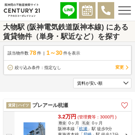
大物駅 (阪神電気鉄道阪神本線) にある
賃貸物件（単身・駅近など）を探す
78
1～30
該当物件数
件
件を表示
変更
絞り込み条件：
指定なし
プレアール杭瀬
賃貸 | ハイツ
3.2万円
(管理費等：3000円 )
0ヶ月
0ヶ月
敷金
礼金
阪神本線「
杭瀬
」駅 徒歩9分
東海道本線「
尼崎
」駅 徒歩17分