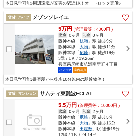
本日見学可能♪周辺環境が充実の駅近1K！オートロック完備♪
メゾンソレイユ
賃貸 | ハイツ
5万円
(管理費等：4000円 )
0ヶ月
0ヶ月
敷金
礼金
阪神本線「
杭瀬
」駅 徒歩9分
阪神本線「
大物
」駅 徒歩11分
阪神本線「
尼崎
」駅 徒歩19分
3階 / 1Ｋ / 19.26㎡
兵庫県尼崎市杭瀬南新町４丁目
パノラマ
室内写真
本日見学可能♪最寄駅から徒歩10分以内の駅近物件！
サムティ東難波ECLAT
賃貸 | マンション
5.5万円
(管理費等：10000円 )
0ヶ月
2ヶ月
敷金
礼金
阪神本線「
尼崎
」駅 徒歩5分
阪神本線「
大物
」駅 徒歩16分
阪神本線「
出屋敷
」駅 徒歩19分
12階 / 1Ｋ / 24.14㎡