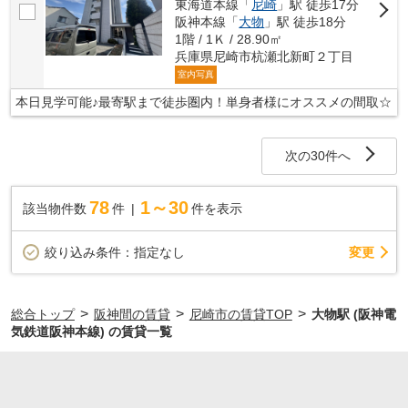
東海道本線「
尼崎
」駅 徒歩17分
阪神本線「
大物
」駅 徒歩18分
1階 / 1Ｋ / 28.90㎡
兵庫県尼崎市杭瀬北新町２丁目
室内写真
本日見学可能♪最寄駅まで徒歩圏内！単身者様にオススメの間取☆
次の30件へ
78
1～30
該当物件数
件
件を表示
変更
絞り込み条件：
指定なし
>
>
>
総合トップ
阪神間の賃貸
尼崎市の賃貸TOP
大物駅 (阪神電
気鉄道阪神本線) の賃貸一覧