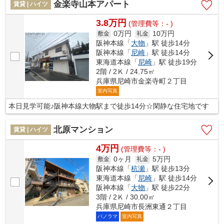
金楽寺山本アパート
賃貸 | ハイツ
3.8万円
(管理費等：- )
0万円
10万円
敷金
礼金
阪神本線「
大物
」駅 徒歩14分
阪神本線「
尼崎
」駅 徒歩14分
東海道本線「
尼崎
」駅 徒歩19分
2階 / 2Ｋ / 24.75㎡
兵庫県尼崎市金楽寺町２丁目
室内写真
本日見学可能♪阪神本線大物駅まで徒歩14分☆閑静な住宅地です
北原マンション
賃貸 | ハイツ
4万円
(管理費等：- )
0ヶ月
5万円
敷金
礼金
阪神本線「
杭瀬
」駅 徒歩13分
東海道本線「
尼崎
」駅 徒歩14分
阪神本線「
大物
」駅 徒歩22分
3階 / 2Ｋ / 30.00㎡
兵庫県尼崎市長洲東通２丁目
パノラマ
室内写真