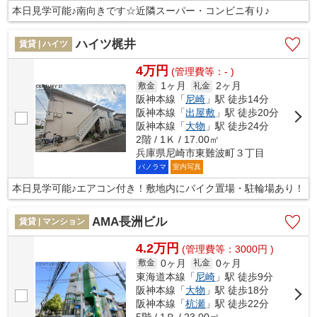
本日見学可能♪南向きです☆近隣スーパー・コンビニ有り♪
ハイツ梶井
賃貸 | ハイツ
4万円
(管理費等：- )
1ヶ月
2ヶ月
敷金
礼金
阪神本線「
尼崎
」駅 徒歩14分
阪神本線「
出屋敷
」駅 徒歩20分
阪神本線「
大物
」駅 徒歩24分
2階 / 1Ｋ / 17.00㎡
兵庫県尼崎市東難波町３丁目
パノラマ
室内写真
本日見学可能♪エアコン付き！敷地内にバイク置場・駐輪場あり！
AMA長洲ビル
賃貸 | マンション
4.2万円
(管理費等：3000円 )
0ヶ月
0ヶ月
敷金
礼金
東海道本線「
尼崎
」駅 徒歩9分
阪神本線「
大物
」駅 徒歩18分
阪神本線「
杭瀬
」駅 徒歩22分
5階 / 1Ｒ / 23.00㎡