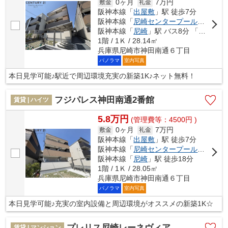
0ヶ月
7万円
敷金
礼金
阪神本線「
出屋敷
」駅 徒歩7分
阪神本線「
尼崎センタープール前
」駅 徒
阪神本線「
尼崎
」駅 バス8分 「西難波」 停歩6分
1階 / 1Ｋ / 28.14㎡
兵庫県尼崎市神田南通６丁目
パノラマ
室内写真
本日見学可能♪駅近で周辺環境充実の新築1K♪ネット無料！
フジパレス神田南通2番館
賃貸 | ハイツ
5.8万円
(管理費等：4500円 )
0ヶ月
7万円
敷金
礼金
阪神本線「
出屋敷
」駅 徒歩7分
阪神本線「
尼崎センタープール前
」駅 徒
阪神本線「
尼崎
」駅 徒歩18分
1階 / 1Ｋ / 28.05㎡
兵庫県尼崎市神田南通６丁目
パノラマ
室内写真
本日見学可能♪充実の室内設備と周辺環境がオススメの新築1K☆
プレリス尼崎レーネヴィア
賃貸 | マンション