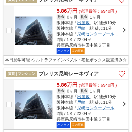
5.86万円
(管理費等：6940円 )
0ヶ月
1ヶ月
敷金
礼金
阪神本線「
出屋敷
」駅 徒歩10分
阪神本線「
尼崎
」駅 徒歩11分
阪神本線「
尼崎センタープール前
」駅 徒
2階 / 1Ｋ / 22.04㎡
兵庫県尼崎市神田中通５丁目
パノラマ
室内写真
本日見学可能♪ウルトラファインバブル・宅配ボックス設置済み☆
プレリス尼崎レーネヴィア
賃貸 | マンション
5.86万円
(管理費等：6940円 )
0ヶ月
1ヶ月
敷金
礼金
阪神本線「
出屋敷
」駅 徒歩10分
阪神本線「
尼崎
」駅 徒歩11分
阪神本線「
尼崎センタープール前
」駅 徒
2階 / 1Ｋ / 22.04㎡
兵庫県尼崎市神田中通５丁目
パノラマ
室内写真