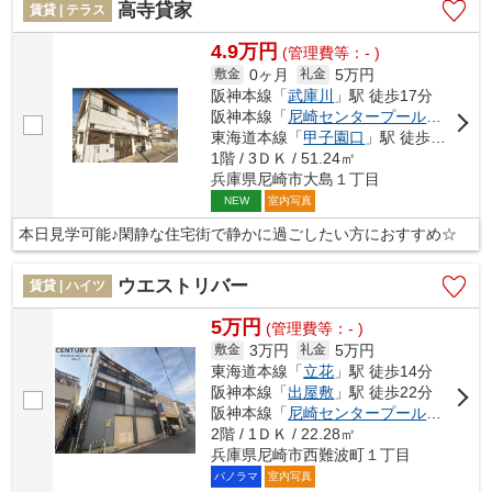
高寺貸家
賃貸 | テラス
4.9万円
(管理費等：- )
0ヶ月
5万円
敷金
礼金
阪神本線「
武庫川
」駅 徒歩17分
阪神本線「
尼崎センタープール前
」駅 徒
東海道本線「
甲子園口
」駅 徒歩27分
1階 / 3ＤＫ / 51.24㎡
兵庫県尼崎市大島１丁目
室内写真
NEW
本日見学可能♪閑静な住宅街で静かに過ごしたい方におすすめ☆
ウエストリバー
賃貸 | ハイツ
5万円
(管理費等：- )
3万円
5万円
敷金
礼金
東海道本線「
立花
」駅 徒歩14分
阪神本線「
出屋敷
」駅 徒歩22分
阪神本線「
尼崎センタープール前
」駅 徒
2階 / 1ＤＫ / 22.28㎡
兵庫県尼崎市西難波町１丁目
パノラマ
室内写真