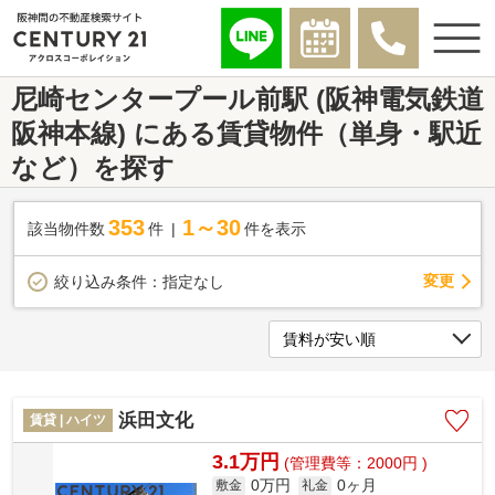
尼崎センタープール前駅 (阪神電気鉄道
阪神本線) にある賃貸物件（単身・駅近
など）を探す
353
1～30
該当物件数
件
件を表示
変更
絞り込み条件：
指定なし
浜田文化
賃貸 | ハイツ
3.1万円
(管理費等：2000円 )
0万円
0ヶ月
敷金
礼金