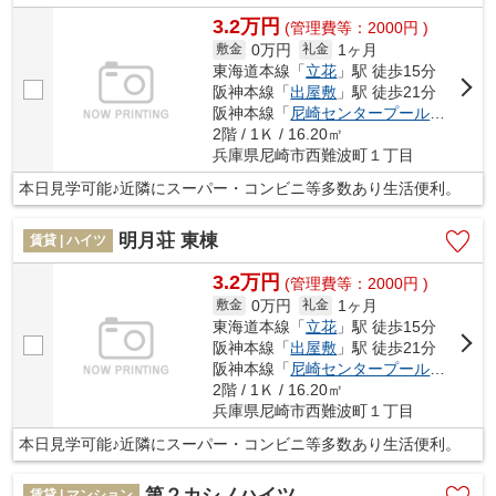
3.2万円
(管理費等：2000円 )
0万円
1ヶ月
敷金
礼金
東海道本線「
立花
」駅 徒歩15分
阪神本線「
出屋敷
」駅 徒歩21分
阪神本線「
尼崎センタープール前
」駅 徒
2階 / 1Ｋ / 16.20㎡
兵庫県尼崎市西難波町１丁目
本日見学可能♪近隣にスーパー・コンビニ等多数あり生活便利。
明月荘 東棟
賃貸 | ハイツ
3.2万円
(管理費等：2000円 )
0万円
1ヶ月
敷金
礼金
東海道本線「
立花
」駅 徒歩15分
阪神本線「
出屋敷
」駅 徒歩21分
阪神本線「
尼崎センタープール前
」駅 徒
2階 / 1Ｋ / 16.20㎡
兵庫県尼崎市西難波町１丁目
本日見学可能♪近隣にスーパー・コンビニ等多数あり生活便利。
第２カシノハイツ
賃貸 | マンション