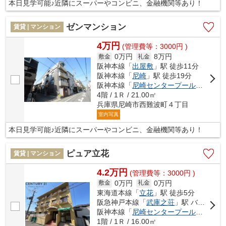
本日見学可能♪近隣にスーパーやコンビニ、金融機関等あり！
ゼンマンション
賃貸 | マンション
4万円
(管理費等：3000円 )
0万円
8万円
敷金
礼金
阪神本線「
出屋敷
」駅 徒歩11分
阪神本線「
尼崎
」駅 徒歩19分
阪神本線「
尼崎センタープール前
」駅 徒
4階 / 1Ｒ / 21.00㎡
兵庫県尼崎市西難波町４丁目
室内写真
本日見学可能♪近隣にスーパーやコンビニ、金融機関等あり！
ピュア立花
賃貸 | マンション
4.2万円
(管理費等：3000円 )
0万円
0万円
敷金
礼金
東海道本線「
立花
」駅 徒歩5分
阪急神戸本線「
武庫之荘
」駅 バス9分 「ＪＲ立花〔上〕」 停歩5分
阪神本線「
尼崎センタープール前
」駅 
1階 / 1Ｒ / 16.00㎡