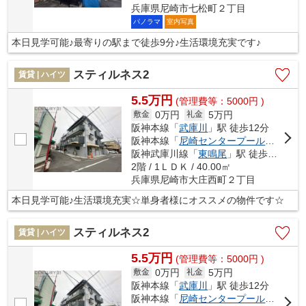
兵庫県尼崎市七松町２丁目
パノラマ
室内写真
本日見学可能♪最寄りの駅まで徒歩9分♪生活環境充実です♪
スティルネス2
賃貸 | ハイツ
5.5万円
(管理費等：5000円 )
0万円
5万円
敷金
礼金
阪神本線「
武庫川
」駅 徒歩12分
阪神本線「
尼崎センタープール前
」駅 徒
阪神武庫川線「
東鳴尾
」駅 徒歩23分
2階 / 1ＬＤＫ / 40.00㎡
兵庫県尼崎市大庄西町２丁目
本日見学可能♪生活環境充実☆単身者様にオススメの物件です☆
スティルネス2
賃貸 | ハイツ
5.5万円
(管理費等：5000円 )
0万円
5万円
敷金
礼金
阪神本線「
武庫川
」駅 徒歩12分
阪神本線「
尼崎センタープール前
」駅 徒