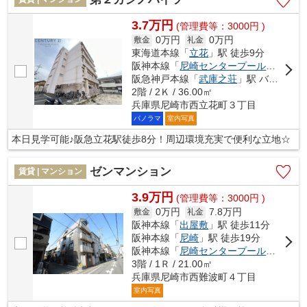
3.7万円
(管理費等：3000円 )
0万円
0万円
敷金
礼金
東海道本線「
立花
」駅 徒歩9分
阪神本線「
尼崎センタープール前
」駅 徒
阪急神戸本線「
武庫之荘
」駅 バス12分 「浜浦町」 停歩3分
2階 / 2Ｋ / 36.00㎡
兵庫県尼崎市西立花町３丁目
パノラマ
室内写真
本日見学可能♪阪急立花駅徒歩8分！周辺環境充実で便利な立地☆
ゼンマンション
賃貸 | マンション
3.9万円
(管理費等：3000円 )
0万円
7.8万円
敷金
礼金
阪神本線「
出屋敷
」駅 徒歩11分
阪神本線「
尼崎
」駅 徒歩19分
阪神本線「
尼崎センタープール前
」駅 徒
3階 / 1Ｒ / 21.00㎡
兵庫県尼崎市西難波町４丁目
室内写真