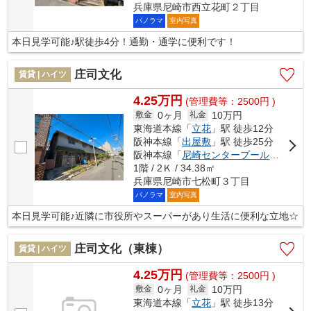
兵庫県尼崎市西立花町２丁目
パノラマ
室内写真
本日見学可能♪駅徒歩4分！通勤・通学に便利です！
庄司文化
賃貸 | ハイツ
4.25万円
(管理費等：2500円 )
0ヶ月
10万円
敷金
礼金
東海道本線「
立花
」駅 徒歩12分
阪神本線「
出屋敷
」駅 徒歩25分
阪神本線「
尼崎センタープール前
」駅 徒
1階 / 2Ｋ / 34.38㎡
兵庫県尼崎市七松町３丁目
パノラマ
室内写真
本日見学可能♪近隣に市役所やスーパーがあり生活に便利な立地☆
庄司文化（東棟）
賃貸 | ハイツ
4.25万円
(管理費等：2500円 )
0ヶ月
10万円
敷金
礼金
東海道本線「
立花
」駅 徒歩13分