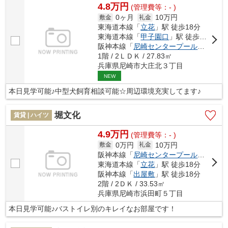
4.8万円
(管理費等：- )
0ヶ月
10万円
敷金
礼金
東海道本線「
立花
」駅 徒歩18分
東海道本線「
甲子園口
」駅 徒歩27分
阪神本線「
尼崎センタープール前
」駅 徒
1階 / 2ＬＤＫ / 27.83㎡
兵庫県尼崎市大庄北３丁目
NEW
本日見学可能♪中型犬飼育相談可能☆周辺環境充実してます♪
堀文化
賃貸 | ハイツ
4.9万円
(管理費等：- )
0万円
10万円
敷金
礼金
阪神本線「
尼崎センタープール前
」駅 徒
東海道本線「
立花
」駅 徒歩18分
阪神本線「
出屋敷
」駅 徒歩18分
2階 / 2ＤＫ / 33.53㎡
兵庫県尼崎市浜田町５丁目
本日見学可能♪バストイレ別のキレイなお部屋です！