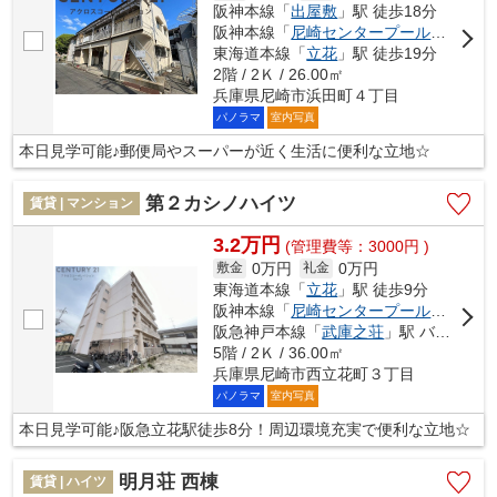
阪神本線「
出屋敷
」駅 徒歩18分
阪神本線「
尼崎センタープール前
」駅 徒
東海道本線「
立花
」駅 徒歩19分
2階 / 2Ｋ / 26.00㎡
兵庫県尼崎市浜田町４丁目
パノラマ
室内写真
本日見学可能♪郵便局やスーパーが近く生活に便利な立地☆
第２カシノハイツ
賃貸 | マンション
3.2万円
(管理費等：3000円 )
0万円
0万円
敷金
礼金
東海道本線「
立花
」駅 徒歩9分
阪神本線「
尼崎センタープール前
」駅 徒
阪急神戸本線「
武庫之荘
」駅 バス12分 「浜浦町」 停歩3分
5階 / 2Ｋ / 36.00㎡
兵庫県尼崎市西立花町３丁目
パノラマ
室内写真
本日見学可能♪阪急立花駅徒歩8分！周辺環境充実で便利な立地☆
明月荘 西棟
賃貸 | ハイツ