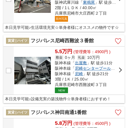
阪神武庫川線「
東鳴尾
」駅 徒歩23分
2階 / 1ＬＤＫ / 40.00㎡
兵庫県尼崎市大庄西町２丁目
室内写真
本日見学可能♪生活環境充実☆単身者様にオススメの物件です☆
フジパレス尼崎西難波３番館
賃貸 | ハイツ
5.5万円
(管理費等：4900円 )
0ヶ月
10万円
敷金
礼金
阪神本線「
出屋敷
」駅 徒歩11分
阪神本線「
尼崎センタープール前
」駅 徒
阪神本線「
尼崎
」駅 徒歩21分
3階 / 1Ｋ / 25.00㎡
兵庫県尼崎市西難波町３丁目
NEW
本日見学可能♪設備充実の築浅物件☆単身者様におすすめ！
フジパレス神田南通1番館
賃貸 | ハイツ
5.8万円
(管理費等：4500円 )