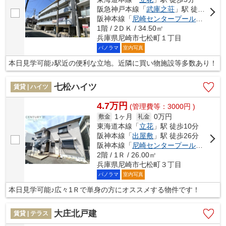
阪急神戸本線「
武庫之荘
」駅 徒歩28分
阪神本線「
尼崎センタープール前
」駅 徒
1階 / 2ＤＫ / 34.50㎡
兵庫県尼崎市七松町１丁目
パノラマ
室内写真
本日見学可能♪駅近の便利な立地。近隣に買い物施設等多数あり！
七松ハイツ
賃貸 | ハイツ
4.7万円
(管理費等：3000円 )
1ヶ月
0万円
敷金
礼金
東海道本線「
立花
」駅 徒歩10分
阪神本線「
出屋敷
」駅 徒歩26分
阪神本線「
尼崎センタープール前
」駅 徒
2階 / 1Ｒ / 26.00㎡
兵庫県尼崎市七松町３丁目
パノラマ
室内写真
本日見学可能♪広々1Ｒで単身の方にオススメする物件です！
大庄北戸建
賃貸 | テラス