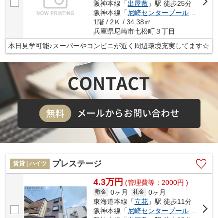
阪神本線「
出屋敷
」駅 徒歩25分
阪神本線「
尼崎センタープール前
」駅 徒
1階 / 2Ｋ / 34.38㎡
兵庫県尼崎市七松町３丁目
本日見学可能♪スーパーやコンビニが近く周辺環境充実してます☆
プレステージ
賃貸 | ハイツ
4.3万円
(管理費等：2000円 )
0ヶ月
0ヶ月
敷金
礼金
東海道本線「
立花
」駅 徒歩11分
阪神本線「
尼崎センタープール前
」駅 徒