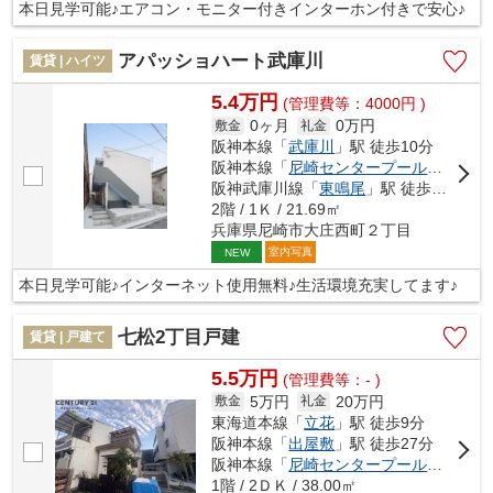
本日見学可能♪エアコン・モニター付きインターホン付きで安心♪
アパッショハート武庫川
賃貸 | ハイツ
5.4万円
(管理費等：4000円 )
0ヶ月
0万円
敷金
礼金
阪神本線「
武庫川
」駅 徒歩10分
阪神本線「
尼崎センタープール前
」駅 徒
阪神武庫川線「
東鳴尾
」駅 徒歩21分
2階 / 1Ｋ / 21.69㎡
兵庫県尼崎市大庄西町２丁目
室内写真
NEW
本日見学可能♪インターネット使用無料♪生活環境充実してます♪
七松2丁目戸建
賃貸 | 戸建て
5.5万円
(管理費等：- )
5万円
20万円
敷金
礼金
東海道本線「
立花
」駅 徒歩9分
阪神本線「
出屋敷
」駅 徒歩27分
阪神本線「
尼崎センタープール前
」駅 徒
1階 / 2ＤＫ / 38.00㎡