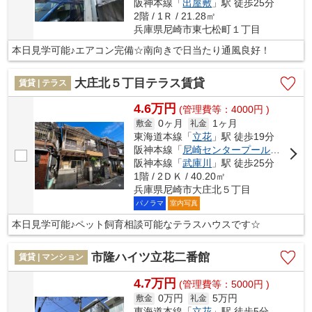
阪神本線「
出屋敷
」駅 徒歩25分
2階 / 1Ｒ / 21.28㎡
兵庫県尼崎市東七松町１丁目
本日見学可能♪エアコン完備☆南向きで日当たり通風良好！
大庄北５丁目テラス賃貸
賃貸 | テラス
4.6万円
(管理費等：4000円 )
0ヶ月
1ヶ月
敷金
礼金
東海道本線「
立花
」駅 徒歩19分
阪神本線「
尼崎センタープール前
」駅 徒
阪神本線「
武庫川
」駅 徒歩25分
1階 / 2ＤＫ / 40.20㎡
兵庫県尼崎市大庄北５丁目
パノラマ
室内写真
本日見学可能♪ペット飼育相談可能なテラスハウスです☆
市隆ハイツ立花二番館
賃貸 | マンション
4.7万円
(管理費等：5000円 )
0万円
5万円
敷金
礼金
東海道本線「
立花
」駅 徒歩5分