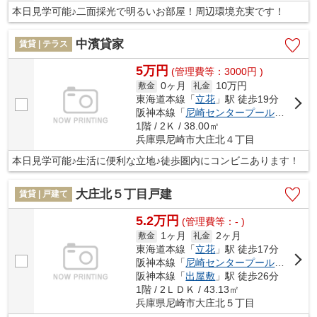
本日見学可能♪二面採光で明るいお部屋！周辺環境充実です！
中濱貸家
賃貸 | テラス
5万円
(管理費等：3000円 )
0ヶ月
10万円
敷金
礼金
東海道本線「
立花
」駅 徒歩19分
阪神本線「
尼崎センタープール前
」駅 徒
1階 / 2Ｋ / 38.00㎡
兵庫県尼崎市大庄北４丁目
本日見学可能♪生活に便利な立地♪徒歩圏内にコンビニあります！
大庄北５丁目戸建
賃貸 | 戸建て
5.2万円
(管理費等：- )
1ヶ月
2ヶ月
敷金
礼金
東海道本線「
立花
」駅 徒歩17分
阪神本線「
尼崎センタープール前
」駅 徒
阪神本線「
出屋敷
」駅 徒歩26分
1階 / 2ＬＤＫ / 43.13㎡
兵庫県尼崎市大庄北５丁目