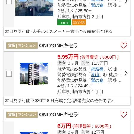
能勢電鉄妙見線「
鶯の森
」駅 徒歩16分
2階 / 1Ｋ / 25.50㎡
兵庫県川西市火打２丁目
室内写真
NEW
本日見学可能♪大手ハウスメーカー施工の設備充実の1K☆
ONLYONEキセラ
賃貸 | マンション
5.95万円
(管理費等：6000円 )
0ヶ月
11.9万円
敷金
礼金
能勢電鉄妙見線「
絹延橋
」駅 徒歩9分
能勢電鉄妙見線「
滝山
」駅 徒歩9分
能勢電鉄妙見線「
鶯の森
」駅 徒歩18分
4階 / 1Ｒ / 24.49㎡
兵庫県川西市火打１丁目
本日見学可能♪2026年８月完成予定♪設備充実の物件です♪
ONLYONEキセラ
賃貸 | マンション
6万円
(管理費等：6000円 )
0ヶ月
12万円
敷金
礼金