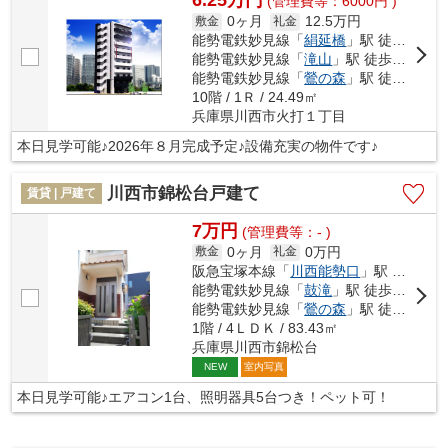
6.25万円
(管理費等：6000円 )
0ヶ月
12.5万円
敷金
礼金
能勢電鉄妙見線「
絹延橋
」駅 徒歩9分
能勢電鉄妙見線「
滝山
」駅 徒歩9分
能勢電鉄妙見線「
鶯の森
」駅 徒歩18分
10階 / 1Ｒ / 24.49㎡
兵庫県川西市火打１丁目
本日見学可能♪2026年８月完成予定♪設備充実の物件です♪
川西市錦松台戸建て
賃貸 | 戸建て
7万円
(管理費等：- )
0ヶ月
0万円
敷金
礼金
阪急宝塚本線「
川西能勢口
」駅 バス6分 「鴬台」 停歩4分
能勢電鉄妙見線「
鼓滝
」駅 徒歩17分
能勢電鉄妙見線「
鶯の森
」駅 徒歩20分
1階 / 4ＬＤＫ / 83.43㎡
兵庫県川西市錦松台
室内写真
NEW
本日見学可能♪エアコン1台、照明器具5台つき！ペット可！