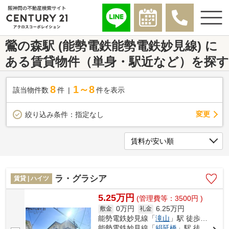
鶯の森駅 (能勢電鉄能勢電鉄妙見線) に
ある賃貸物件（単身・駅近など）を探す
8
1～8
該当物件数
件
件を表示
変更
絞り込み条件：
指定なし
ラ・グラシア
賃貸 | ハイツ
5.25万円
(管理費等：3500円 )
0万円
6.25万円
敷金
礼金
能勢電鉄妙見線「
滝山
」駅 徒歩11分
能勢電鉄妙見線「
絹延橋
」駅 徒歩12分