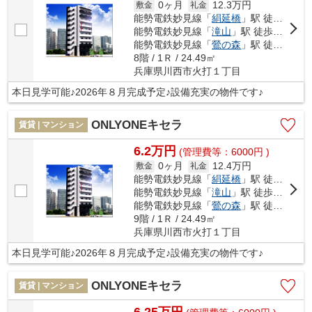
0ヶ月
12.3万円
敷金
礼金
能勢電鉄妙見線「
絹延橋
」駅 徒歩9分
能勢電鉄妙見線「
滝山
」駅 徒歩9分
能勢電鉄妙見線「
鶯の森
」駅 徒歩18分
8階 / 1Ｒ / 24.49㎡
兵庫県川西市火打１丁目
本日見学可能♪2026年８月完成予定♪設備充実の物件です♪
ONLYONEキセラ
賃貸 | マンション
6.2万円
(管理費等：6000円 )
0ヶ月
12.4万円
敷金
礼金
能勢電鉄妙見線「
絹延橋
」駅 徒歩9分
能勢電鉄妙見線「
滝山
」駅 徒歩9分
能勢電鉄妙見線「
鶯の森
」駅 徒歩18分
9階 / 1Ｒ / 24.49㎡
兵庫県川西市火打１丁目
本日見学可能♪2026年８月完成予定♪設備充実の物件です♪
ONLYONEキセラ
賃貸 | マンション