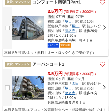
コンフォート南塚口Part1
賃貸 | マンション
3.5万円
(管理費等：3000円 )
0万円
0万円
敷金
礼金
福知山線「
塚口
」駅 徒歩10分
阪急神戸本線「
塚口
」駅 徒歩12分
福知山線「
猪名寺
」駅 徒歩29分
2階 / 1Ｋ / 21.80㎡
兵庫県尼崎市南塚口町４丁目
パノラマ
室内写真
本日見学可能♪ネット無料！オートロック付きで安心です♪
アーバンコート1
賃貸 | マンション
3.5万円
(管理費等：3000円 )
0ヶ月
0ヶ月
敷金
礼金
阪急神戸本線「
園田
」駅 徒歩14分
福知山線「
塚口
」駅 徒歩25分
福知山線「
猪名寺
」駅 徒歩26分
2階 / 1Ｒ / 18.00㎡
兵庫県尼崎市食満６丁目
本日見学可能♪エアコン・冷蔵庫付☆ペット相談可能な物件です！