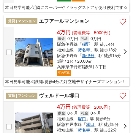
本日見学可能♪近隣にスーパーやドラッグストアがあり便利です☆
エフアールマンション
賃貸 | マンション
4万円
(管理費等：5000円 )
0万円
0万円
敷金
礼金
阪急伊丹線「
稲野
」駅 徒歩4分
福知山線「
猪名寺
」駅 徒歩13分
阪急伊丹線「
新伊丹
」駅 徒歩15分
3階 / 1Ｒ / 20.00㎡
兵庫県伊丹市稲野町３丁目
室内写真
本日見学可能♪稲野駅徒歩4分の好立地デザイナーズマンション！
ヴェルドール塚口
賃貸 | マンション
4万円
(管理費等：2000円 )
0ヶ月
0ヶ月
敷金
礼金
福知山線「
塚口
」駅 徒歩6分
阪急神戸本線「
塚口
」駅 徒歩8分
福知山線「
猪名寺
」駅 徒歩22分