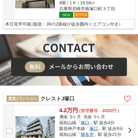
4階 / 1Ｒ / 18.58㎡
兵庫県尼崎市南塚口町３丁目
室内写真
NEW
本日見学可能♪阪急・JRの2路線が徒歩圏内☆エアコン付き♪
クレストJ塚口
賃貸 | マンション
4.2万円
(管理費等：4000円 )
0ヶ月
0ヶ月
敷金
礼金
福知山線「
塚口
」駅 徒歩4分
阪急神戸本線「
塚口
」駅 徒歩9分
福知山線「
猪名寺
」駅 徒歩21分