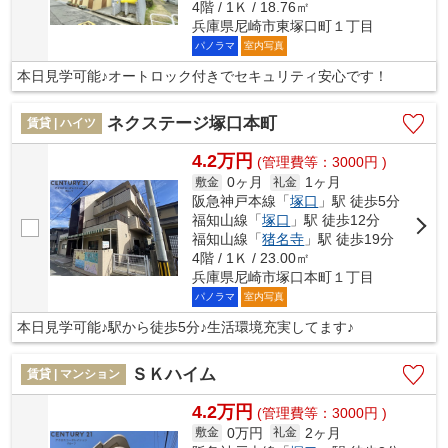
4階 / 1Ｋ / 18.76㎡
兵庫県尼崎市東塚口町１丁目
パノラマ
室内写真
本日見学可能♪オートロック付きでセキュリティ安心です！
ネクステージ塚口本町
賃貸 | ハイツ
4.2万円
(管理費等：3000円 )
0ヶ月
1ヶ月
敷金
礼金
阪急神戸本線「
塚口
」駅 徒歩5分
福知山線「
塚口
」駅 徒歩12分
福知山線「
猪名寺
」駅 徒歩19分
4階 / 1Ｋ / 23.00㎡
兵庫県尼崎市塚口本町１丁目
パノラマ
室内写真
本日見学可能♪駅から徒歩5分♪生活環境充実してます♪
ＳＫハイム
賃貸 | マンション
4.2万円
(管理費等：3000円 )
0万円
2ヶ月
敷金
礼金