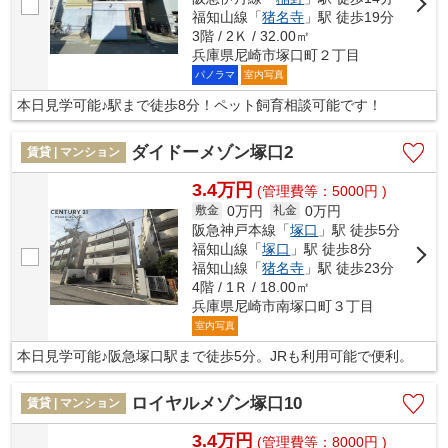
福知山線「
猪名寺
」駅 徒歩19分
3階 / 2Ｋ / 32.00㎡
兵庫県尼崎市塚口町２丁目
パノラマ
室内写真
本日見学可能♪駅まで徒歩8分！ペット飼育相談可能です！
ダイドーメゾン塚口2
賃貸 | マンション
3.4万円
(管理費等：5000円 )
0万円
0万円
敷金
礼金
阪急神戸本線「
塚口
」駅 徒歩5分
福知山線「
塚口
」駅 徒歩8分
福知山線「
猪名寺
」駅 徒歩23分
4階 / 1Ｒ / 18.00㎡
兵庫県尼崎市南塚口町３丁目
室内写真
本日見学可能♪阪急塚口駅まで徒歩5分。JRも利用可能で便利。
ロイヤルメゾン塚口10
賃貸 | マンション
3.4万円
(管理費等：8000円 )