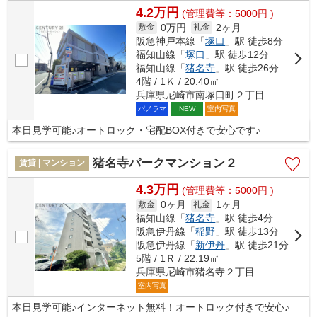
4.2万円
(管理費等：5000円 )
0万円
2ヶ月
敷金
礼金
阪急神戸本線「
塚口
」駅 徒歩8分
福知山線「
塚口
」駅 徒歩12分
福知山線「
猪名寺
」駅 徒歩26分
4階 / 1Ｋ / 20.40㎡
兵庫県尼崎市南塚口町２丁目
パノラマ
室内写真
NEW
本日見学可能♪オートロック・宅配BOX付きで安心です♪
猪名寺パークマンション２
賃貸 | マンション
4.3万円
(管理費等：5000円 )
0ヶ月
1ヶ月
敷金
礼金
福知山線「
猪名寺
」駅 徒歩4分
阪急伊丹線「
稲野
」駅 徒歩13分
阪急伊丹線「
新伊丹
」駅 徒歩21分
5階 / 1Ｒ / 22.19㎡
兵庫県尼崎市猪名寺２丁目
室内写真
本日見学可能♪インターネット無料！オートロック付きで安心♪