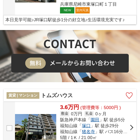
兵庫県尼崎市東塚口町１丁目
室内写真
NEW
本日見学可能♪JR塚口駅徒歩1分の好立地♪生活環境充実です♪
トムズハウス
賃貸 | マンション
3.6万円
(管理費等：5000円 )
0万円
0ヶ月
敷金
礼金
阪急神戸本線「
園田
」駅 徒歩5分
福知山線「
塚口
」駅 徒歩29分
福知山線「
猪名寺
」駅 バス16分 「阪急園田駅」 停歩5分
5階 / 1Ｋ / 21.00㎡