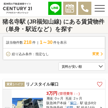
猪名寺駅 (JR福知山線) にある賃貸物件
（単身・駅近など）を探す
218
1～30
該当物件数
件
件を表示
変更
絞り込み条件：
指定なし
リノスタイル塚口
賃貸 | ハイツ
3万円
(管理費等：- )
0ヶ月
2ヶ月
敷金
礼金
阪急神戸本線「
塚口
」駅 徒歩8分
阪急伊丹線「
稲野
」駅 徒歩14分