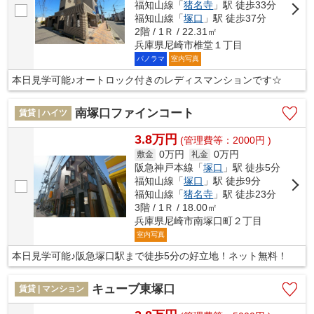
福知山線「
猪名寺
」駅 徒歩33分
福知山線「
塚口
」駅 徒歩37分
2階 / 1Ｒ / 22.31㎡
兵庫県尼崎市椎堂１丁目
パノラマ
室内写真
本日見学可能♪オートロック付きのレディスマンションです☆
南塚口ファインコート
賃貸 | ハイツ
3.8万円
(管理費等：2000円 )
0万円
0万円
敷金
礼金
阪急神戸本線「
塚口
」駅 徒歩5分
福知山線「
塚口
」駅 徒歩9分
福知山線「
猪名寺
」駅 徒歩23分
3階 / 1Ｒ / 18.00㎡
兵庫県尼崎市南塚口町２丁目
室内写真
本日見学可能♪阪急塚口駅まで徒歩5分の好立地！ネット無料！
キューブ東塚口
賃貸 | マンション