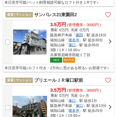
本日見学可能♪ペット飼育相談可能なロフト付き１Rです♪
サンパレス21東園田2
賃貸 | マンション
3.5万円
(管理費等：3000円 )
0万円
0万円
敷金
礼金
阪急神戸本線「
園田
」駅 徒歩16分
福知山線「
猪名寺
」駅 徒歩30分
福知山線「
塚口
」駅 徒歩36分
3階 / 1Ｒ / 18.00㎡
兵庫県尼崎市田能１丁目
室内写真
NEW
本日見学可能♪ロフト付き・2方向に窓がある明るいお部屋です♪
プリエールＪＲ塚口駅前
賃貸 | マンション
3.5万円
(管理費等：3000円 )
0万円
0ヶ月
敷金
礼金
福知山線「
塚口
」駅 徒歩1分
阪急神戸本線「
塚口
」駅 徒歩13分
福知山線「
猪名寺
」駅 徒歩25分
3階 / 1Ｋ / 19.00㎡