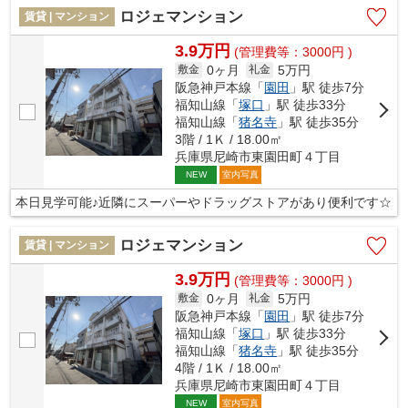
ロジェマンション
賃貸 | マンション
3.9万円
(管理費等：3000円 )
0ヶ月
5万円
敷金
礼金
阪急神戸本線「
園田
」駅 徒歩7分
福知山線「
塚口
」駅 徒歩33分
福知山線「
猪名寺
」駅 徒歩35分
3階 / 1Ｋ / 18.00㎡
兵庫県尼崎市東園田町４丁目
室内写真
NEW
本日見学可能♪近隣にスーパーやドラッグストアがあり便利です☆
ロジェマンション
賃貸 | マンション
3.9万円
(管理費等：3000円 )
0ヶ月
5万円
敷金
礼金
阪急神戸本線「
園田
」駅 徒歩7分
福知山線「
塚口
」駅 徒歩33分
福知山線「
猪名寺
」駅 徒歩35分
4階 / 1Ｋ / 18.00㎡
兵庫県尼崎市東園田町４丁目
室内写真
NEW