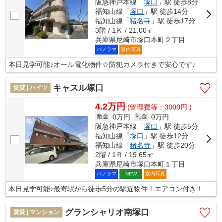
阪急神戸本線「
塚口
」駅 徒歩8分
福知山線「
塚口
」駅 徒歩14分
福知山線「
猪名寺
」駅 徒歩17分
3階 / 1Ｋ / 21.00㎡
兵庫県尼崎市塚口本町２丁目
パノラマ
室内写真
本日見学可能♪オール電化物件☆防犯カメラ付きで安心です♪
キャスル塚口
賃貸 | ハイツ
4.2万円
(管理費等：3000円 )
0万円
0万円
敷金
礼金
阪急神戸本線「
塚口
」駅 徒歩5分
福知山線「
塚口
」駅 徒歩12分
福知山線「
猪名寺
」駅 徒歩20分
2階 / 1Ｒ / 19.65㎡
兵庫県尼崎市塚口本町１丁目
パノラマ
室内写真
NEW
本日見学可能♪最寄駅から徒歩5分の駅近物件！エアコン付き！
グランシャリオ南塚口
賃貸 | マンション