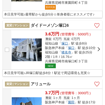
兵庫県尼崎市東園田町４丁目
室内写真
本日見学可能♪最寄駅から徒歩5分☆単身者様にオススメです♪
ダイドーメゾン塚口6
賃貸 | マンション
3.6万円
(管理費等：5000円 )
0万円
0万円
敷金
礼金
福知山線「
塚口
」駅 徒歩8分
阪急神戸本線「
塚口
」駅 徒歩10分
福知山線「
猪名寺
」駅 徒歩25分
2階 / 1Ｒ / 16.76㎡
兵庫県尼崎市南塚口町３丁目
NEW
本日見学可能♪JR塚口駅徒歩8分！駅近で周辺環境も充実☆
アリュール
賃貸 | マンション
3.7万円
(管理費等：3000円 )
1ヶ月
1ヶ月
敷金
礼金
阪急神戸本線「
園田
」駅 徒歩17分