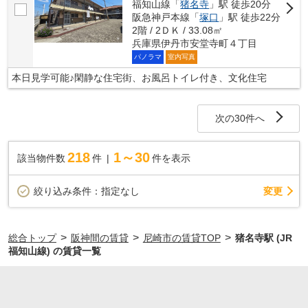
福知山線「
猪名寺
」駅 徒歩20分
阪急神戸本線「
塚口
」駅 徒歩22分
2階 / 2ＤＫ / 33.08㎡
兵庫県伊丹市安堂寺町４丁目
パノラマ
室内写真
本日見学可能♪閑静な住宅街、お風呂トイレ付き、文化住宅
次の30件へ
218
1～30
該当物件数
件
件を表示
変更
絞り込み条件：
指定なし
>
>
>
総合トップ
阪神間の賃貸
尼崎市の賃貸TOP
猪名寺駅 (JR
福知山線) の賃貸一覧