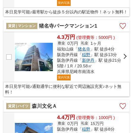
室内写真
本日見学可能♪最寄駅から徒歩５分以内の駅近物件！ネット無料！
猪名寺パークマンション1
賃貸 | マンション
4.3万円
(管理費等：5000円 )
0万円
1ヶ月
敷金
礼金
福知山線「
猪名寺
」駅 徒歩4分
阪急伊丹線「
稲野
」駅 徒歩13分
阪急伊丹線「
新伊丹
」駅 徒歩21分
5階 / 1Ｒ / 20.58㎡
兵庫県尼崎市南清水
室内写真
本日見学可能♪通勤通学に便利な駅近で周辺施設充実♪ネット無
料！
森川文化Ａ
賃貸 | ハイツ
4.4万円
(管理費等：1000円 )
0万円
15万円
敷金
礼金
阪急伊丹線「
稲野
」駅 徒歩8分