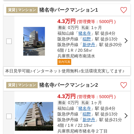
猪名寺パークマンション1
賃貸 | マンション
4.3万円
(管理費等：5000円 )
0万円
1ヶ月
敷金
礼金
福知山線「
猪名寺
」駅 徒歩4分
阪急伊丹線「
稲野
」駅 徒歩13分
阪急伊丹線「
新伊丹
」駅 徒歩20分
6階 / 1Ｒ / 20.58㎡
兵庫県尼崎市南清水
室内写真
本日見学可能♪インターネット使用無料♪生活環境充実してます♪
猪名寺パークマンション2
賃貸 | マンション
4.3万円
(管理費等：5000円 )
0万円
1ヶ月
敷金
礼金
福知山線「
猪名寺
」駅 徒歩4分
阪急伊丹線「
稲野
」駅 徒歩13分
阪急伊丹線「
新伊丹
」駅 徒歩21分
4階 / 1Ｒ / 22.19㎡
兵庫県尼崎市猪名寺２丁目