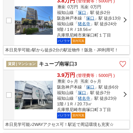
3.8万円
(管理費等：5000円 )
0万円
0万円
敷金
礼金
福知山線「
塚口
」駅 徒歩2分
阪急神戸本線「
塚口
」駅 徒歩13分
福知山線「
猪名寺
」駅 徒歩24分
9階 / 1Ｒ / 18.56㎡
兵庫県尼崎市東塚口町１丁目
パノラマ
室内写真
本日見学可能♪駅から徒歩2分の駅近物件！阪急・JR利用可！
キューブ南塚口3
賃貸 | マンション
3.9万円
(管理費等：5000円 )
0ヶ月
0ヶ月
敷金
礼金
阪急神戸本線「
塚口
」駅 徒歩6分
福知山線「
塚口
」駅 徒歩7分
福知山線「
猪名寺
」駅 徒歩23分
1階 / 1Ｒ / 20.73㎡
兵庫県尼崎市南塚口町３丁目
パノラマ
室内写真
本日見学可能♪2WAYアクセス可！駅近で周辺環境も充実☆