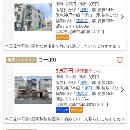
0万円
0万円
敷金
礼金
阪急伊丹線「
稲野
」駅 徒歩14分
阪急神戸本線「
塚口
」駅 徒歩17分
福知山線「
猪名寺
」駅 徒歩23分
2階 / 1Ｒ / 18.00㎡
兵庫県尼崎市塚口町４丁目
室内写真
本日見学可能♪閑静な住宅街で静かに過ごしたい方におすすめ☆
コーポU
賃貸 | マンション
3.5万円
(管理費等：- )
0ヶ月
3万円
敷金
礼金
阪急伊丹線「
稲野
」駅 徒歩10分
阪急神戸本線「
塚口
」駅 徒歩12分
福知山線「
猪名寺
」駅 徒歩15分
3階 / 1Ｒ / 16.35㎡
兵庫県尼崎市塚口本町３丁目
パノラマ
室内写真
本日見学可能♪最寄駅徒歩圏内！初めての一人暮らしにおすすめ☆