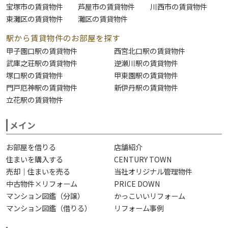
宝塚市の賃貸物件
芦屋市の賃貸物件
川西市の賃貸物件
東灘区の賃貸物件
灘区の賃貸物件
駅から賃貸物件のお部屋を探す
甲子園口駅の賃貸物件
西宮北口駅の賃貸物件
武庫之荘駅の賃貸物件
逆瀬川駅の賃貸物件
塚口駅の賃貸物件
甲東園駅の賃貸物件
門戸厄神駅の賃貸物件
新伊丹駅の賃貸物件
立花駅の賃貸物件
メイン
お部屋を借りる
店舗紹介
住まいを購入する
CENTURY TOWN
売却｜住まいを売る
当社オリジナル管理物件
中古物件×リフォーム
PRICE DOWN
マンション図鑑（分譲）
かっこいいリフォーム
マンション図鑑（借りる）
リフォーム事例