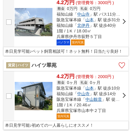
4.2万円
(管理費等：3000円 )
0万円
0万円
敷金
礼金
福知山線「
中山寺
」駅 バス11分 「北センター前（兵庫県）」 停歩9分
阪急宝塚本線「
山本
」駅 徒歩31分
福知山線「
北伊丹
」駅 徒歩40分
1階 / 1Ｋ / 18.00㎡
兵庫県伊丹市荻野５丁目
パノラマ
室内写真
本日見学可能♪ペット飼育相談可！ネット無料！日当たり良好！
ハイツ翠苑
賃貸 | ハイツ
4.2万円
(管理費等：2000円 )
0ヶ月
0ヶ月
敷金
礼金
阪急宝塚本線「
山本
」駅 徒歩10分
福知山線「
中山寺
」駅 徒歩14分
阪急宝塚本線「
中山観音
」駅 徒歩18分
1階 / 1Ｋ / 20.46㎡
兵庫県宝塚市山本中２丁目
室内写真
本日見学可能♪初めての一人暮らしにオススメ！