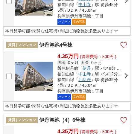
福知山線「
中山寺
」駅 徒歩45分
5階 / 3ＤＫ / 45.84㎡
兵庫県伊丹市鴻池１丁目
パノラマ
室内写真
本日見学可能♪閑静な住宅街♪周辺に買物施設多数あります☆
伊丹鴻池4号棟
賃貸 | マンション
4.35万円
(管理費等：500円 )
0ヶ月
0ヶ月
敷金
礼金
阪急伊丹線「
伊丹
」駅 バス8分 「スポーツセンター前（伊丹市）」 停歩5分
福知山線「
中山寺
」駅 バス12分 「南畑（兵庫県）」 停歩7分
福知山線「
北伊丹
」駅 徒歩39分
4階 / 3ＤＫ / 45.84㎡
兵庫県伊丹市鴻池１丁目
パノラマ
室内写真
本日見学可能♪閑静な住宅街♪周辺に買物施設多数あります☆
伊丹鴻池（4）6号棟
賃貸 | マンション
4.35万円
(管理費等：500円 )