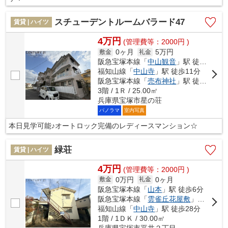
スチューデントルームバラード47
賃貸 | ハイツ
4万円
(管理費等：2000円 )
0ヶ月
5万円
敷金
礼金
阪急宝塚本線「
中山観音
」駅 徒歩7分
福知山線「
中山寺
」駅 徒歩11分
阪急宝塚本線「
売布神社
」駅 徒歩14分
3階 / 1Ｒ / 25.00㎡
兵庫県宝塚市星の荘
パノラマ
室内写真
本日見学可能♪オートロック完備のレディースマンション☆
緑荘
賃貸 | ハイツ
4万円
(管理費等：2000円 )
0万円
0ヶ月
敷金
礼金
阪急宝塚本線「
山本
」駅 徒歩6分
阪急宝塚本線「
雲雀丘花屋敷
」駅 徒歩18分
福知山線「
中山寺
」駅 徒歩28分
1階 / 1ＤＫ / 30.00㎡
兵庫県宝塚市平井２丁目