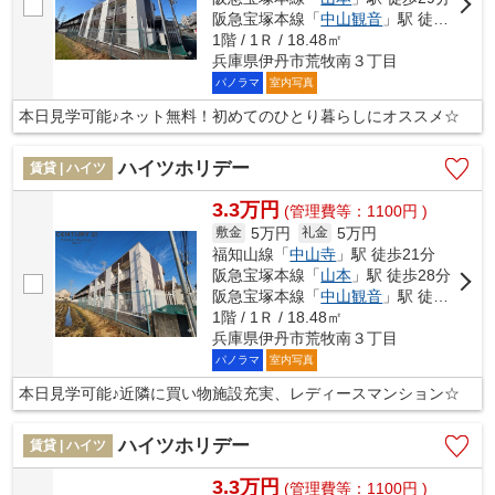
阪急宝塚本線「
中山観音
」駅 徒歩31分
1階 / 1Ｒ / 18.48㎡
兵庫県伊丹市荒牧南３丁目
パノラマ
室内写真
本日見学可能♪ネット無料！初めてのひとり暮らしにオススメ☆
ハイツホリデー
賃貸 | ハイツ
3.3万円
(管理費等：1100円 )
5万円
5万円
敷金
礼金
福知山線「
中山寺
」駅 徒歩21分
阪急宝塚本線「
山本
」駅 徒歩28分
阪急宝塚本線「
中山観音
」駅 徒歩29分
1階 / 1Ｒ / 18.48㎡
兵庫県伊丹市荒牧南３丁目
パノラマ
室内写真
本日見学可能♪近隣に買い物施設充実、レディースマンション☆
ハイツホリデー
賃貸 | ハイツ
3.3万円
(管理費等：1100円 )