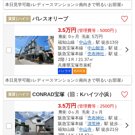
本日見学可能♪レディースマンション☆南向きで明るいお部屋♪
パレスオリーブ
賃貸 | ハイツ
3.5万円
(管理費等：5000円 )
0ヶ月
5万円
敷金
礼金
福知山線「
中山寺
」駅 徒歩13分
阪急宝塚本線「
中山観音
」駅 徒歩17分
阪急宝塚本線「
売布神社
」駅 徒歩18分
2階 / 1Ｒ / 21.37㎡
兵庫県宝塚市泉町
パノラマ
室内写真
本日見学可能♪レディースマンション☆南向きで明るいお部屋♪
CONRAD宝塚（旧：Kハイツ小浜）
賃貸 | ハイツ
3.5万円
(管理費等：2500円 )
0ヶ月
2ヶ月
敷金
礼金
阪急宝塚本線「
売布神社
」駅 徒歩16分
阪急宝塚本線「
清荒神
」駅 徒歩17分
福知山線「
中山寺
」駅 徒歩21分
2階 / 1Ｋ / 18.42㎡