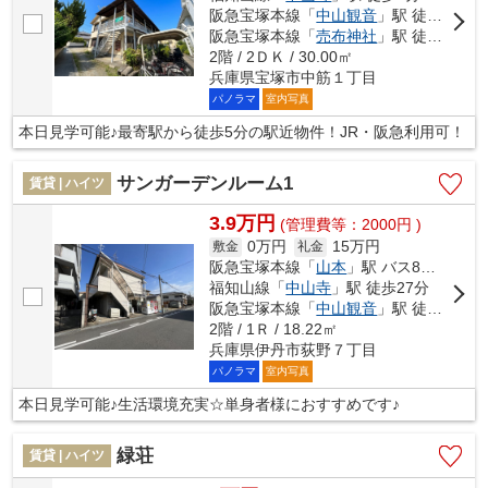
阪急宝塚本線「
中山観音
」駅 徒歩6分
阪急宝塚本線「
売布神社
」駅 徒歩16分
2階 / 2ＤＫ / 30.00㎡
兵庫県宝塚市中筋１丁目
パノラマ
室内写真
本日見学可能♪最寄駅から徒歩5分の駅近物件！JR・阪急利用可！
サンガーデンルーム1
賃貸 | ハイツ
3.9万円
(管理費等：2000円 )
0万円
15万円
敷金
礼金
阪急宝塚本線「
山本
」駅 バス8分 「荻野北」 停歩3分
福知山線「
中山寺
」駅 徒歩27分
阪急宝塚本線「
中山観音
」駅 徒歩36分
2階 / 1Ｒ / 18.22㎡
兵庫県伊丹市荻野７丁目
パノラマ
室内写真
本日見学可能♪生活環境充実☆単身者様におすすめです♪
緑荘
賃貸 | ハイツ