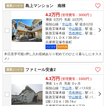
島上マンション 南棟
賃貸 | ハイツ
4.2万円
(管理費等：3000円 )
0万円
10万円
敷金
礼金
福知山線「
中山寺
」駅 徒歩12分
阪急宝塚本線「
中山観音
」駅 徒歩15分
阪急宝塚本線「
売布神社
」駅 徒歩18分
2階 / 1ＬＤＫ / 38.00㎡
兵庫県宝塚市泉町
パノラマ
室内写真
本日見学可能♪押し入れ収納あり☆初めてのひとり暮らしにオスス
メ♪
ファミール安倉2
賃貸 | ハイツ
4.3万円
(管理費等：3300円 )
1ヶ月
0ヶ月
敷金
礼金
福知山線「
中山寺
」駅 バス6分 「宝塚営業所前」 停歩7分
阪急宝塚本線「
売布神社
」駅 バス15分 「宝塚営業所前」 停歩7分
阪急宝塚本線「
中山観音
」駅 バス5分 「宝塚営業所前」 停歩7分
1階 / 2ＤＫ / 39.74㎡
兵庫県宝塚市安倉北２丁目