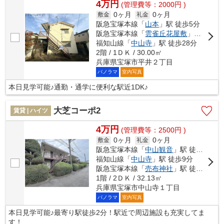
4万円
(管理費等：2000円 )
0ヶ月
0ヶ月
敷金
礼金
阪急宝塚本線「
山本
」駅 徒歩5分
阪急宝塚本線「
雲雀丘花屋敷
」駅 徒歩21分
福知山線「
中山寺
」駅 徒歩28分
2階 / 1ＤＫ / 30.00㎡
兵庫県宝塚市平井２丁目
パノラマ
室内写真
本日見学可能♪通勤・通学に便利な駅近1DK♪
大芝コーポ2
賃貸 | ハイツ
4万円
(管理費等：2500円 )
0ヶ月
0ヶ月
敷金
礼金
阪急宝塚本線「
中山観音
」駅 徒歩2分
福知山線「
中山寺
」駅 徒歩9分
阪急宝塚本線「
売布神社
」駅 徒歩14分
1階 / 2ＤＫ / 32.13㎡
兵庫県宝塚市中山寺１丁目
パノラマ
室内写真
本日見学可能♪最寄り駅徒歩2分！駅近で周辺施設も充実してま
す！