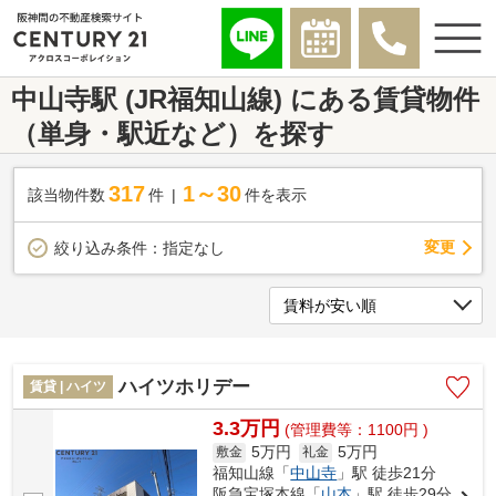
中山寺駅 (JR福知山線) にある賃貸物件
（単身・駅近など）を探す
317
1～30
該当物件数
件
件を表示
変更
絞り込み条件：
指定なし
ハイツホリデー
賃貸 | ハイツ
3.3万円
(管理費等：1100円 )
5万円
5万円
敷金
礼金
福知山線「
中山寺
」駅 徒歩21分
阪急宝塚本線「
山本
」駅 徒歩29分