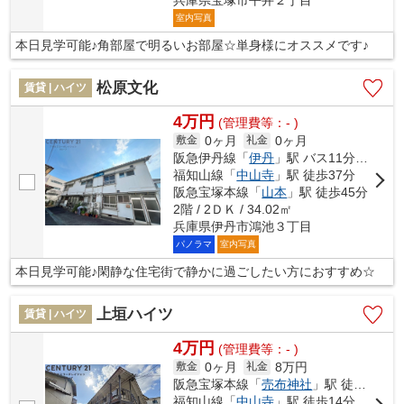
室内写真
本日見学可能♪角部屋で明るいお部屋☆単身様にオススメです♪
松原文化
賃貸 | ハイツ
4万円
(管理費等：- )
0ヶ月
0ヶ月
敷金
礼金
阪急伊丹線「
伊丹
」駅 バス11分 「南畑（兵庫県）」 停歩4分
福知山線「
中山寺
」駅 徒歩37分
阪急宝塚本線「
山本
」駅 徒歩45分
2階 / 2ＤＫ / 34.02㎡
兵庫県伊丹市鴻池３丁目
パノラマ
室内写真
本日見学可能♪閑静な住宅街で静かに過ごしたい方におすすめ☆
上垣ハイツ
賃貸 | ハイツ
4万円
(管理費等：- )
0ヶ月
8万円
敷金
礼金
阪急宝塚本線「
売布神社
」駅 徒歩12分
福知山線「
中山寺
」駅 徒歩14分