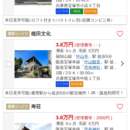
兵庫県宝塚市小浜５丁目
パノラマ
室内写真
NEW
本日見学可能♪ロフト付き☆バストイレ別♪近隣コンビニ有♪
植田文化
賃貸 | ハイツ
3.8万円
(管理費等：- )
0ヶ月
5万円
敷金
礼金
福知山線「
中山寺
」駅 徒歩5分
阪急宝塚本線「
中山観音
」駅 徒歩6分
阪急宝塚本線「
売布神社
」駅 徒歩16分
1階 / 2ＤＫ / 30.00㎡
兵庫県宝塚市中筋１丁目
パノラマ
室内写真
本日見学可能♪最寄駅から徒歩5分の駅近物件！JR・阪急利用可！
寿荘
賃貸 | ハイツ
3.8万円
(管理費等：2000円 )
0ヶ月
5万円
敷金
礼金
阪急宝塚本線「
売布神社
」駅 徒歩14分