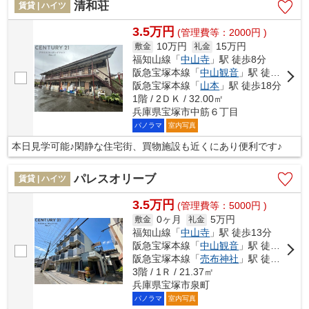
清和荘
賃貸 | ハイツ
3.5万円
(管理費等：2000円 )
10万円
15万円
敷金
礼金
福知山線「
中山寺
」駅 徒歩8分
阪急宝塚本線「
中山観音
」駅 徒歩18分
阪急宝塚本線「
山本
」駅 徒歩18分
1階 / 2ＤＫ / 32.00㎡
兵庫県宝塚市中筋６丁目
パノラマ
室内写真
本日見学可能♪閑静な住宅街、買物施設も近くにあり便利です♪
パレスオリーブ
賃貸 | ハイツ
3.5万円
(管理費等：5000円 )
0ヶ月
5万円
敷金
礼金
福知山線「
中山寺
」駅 徒歩13分
阪急宝塚本線「
中山観音
」駅 徒歩17分
阪急宝塚本線「
売布神社
」駅 徒歩18分
3階 / 1Ｒ / 21.37㎡
兵庫県宝塚市泉町
パノラマ
室内写真