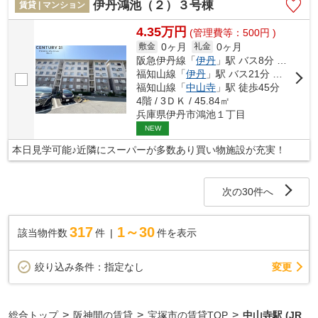
伊丹鴻池（２）３号棟
賃貸 | マンション
4.35万円
(管理費等：500円 )
0ヶ月
0ヶ月
敷金
礼金
阪急伊丹線「
伊丹
」駅 バス8分 「スポーツセンター前（伊丹市）」 停歩5分
福知山線「
伊丹
」駅 バス21分 「スポーツセンター前（伊丹市）」 停歩5分
福知山線「
中山寺
」駅 徒歩45分
4階 / 3ＤＫ / 45.84㎡
兵庫県伊丹市鴻池１丁目
NEW
本日見学可能♪近隣にスーパーが多数あり買い物施設が充実！
次の30件へ
317
1～30
該当物件数
件
件を表示
変更
絞り込み条件：
指定なし
>
>
>
総合トップ
阪神間の賃貸
宝塚市の賃貸TOP
中山寺駅 (JR