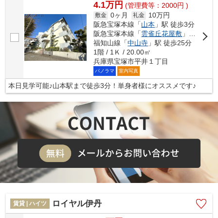
4.1万円
(管理費等：2000円 )
0ヶ月
10万円
敷金
礼金
阪急宝塚本線「
山本
」駅 徒歩3分
阪急宝塚本線「
雲雀丘花屋敷
」駅 徒歩24分
福知山線「
中山寺
」駅 徒歩25分
1階 / 1Ｋ / 20.00㎡
兵庫県宝塚市平井１丁目
パノラマ
室内写真
本日見学可能♪山本駅まで徒歩3分！単身者様にオススメです♪
ロイヤル伊丹
賃貸 | ハイツ