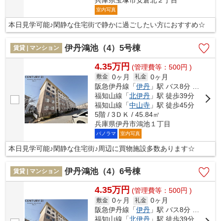
室内写真
本日見学可能♪閑静な住宅街で静かに過ごしたい方におすすめ☆
伊丹鴻池（4）5号棟
賃貸 | マンション
4.35万円
(管理費等：500円 )
0ヶ月
0ヶ月
敷金
礼金
阪急伊丹線「
伊丹
」駅 バス8分 「スポーツセンター前（伊丹市）」 停歩5分
福知山線「
北伊丹
」駅 徒歩39分
福知山線「
中山寺
」駅 徒歩45分
5階 / 3ＤＫ / 45.84㎡
兵庫県伊丹市鴻池１丁目
パノラマ
室内写真
本日見学可能♪閑静な住宅街♪周辺に買物施設多数あります☆
伊丹鴻池（4）6号棟
賃貸 | マンション
4.35万円
(管理費等：500円 )
0ヶ月
0ヶ月
敷金
礼金
阪急伊丹線「
伊丹
」駅 バス8分 「スポーツセンター前（伊丹市）」 停歩5分
福知山線「
北伊丹
」駅 徒歩39分