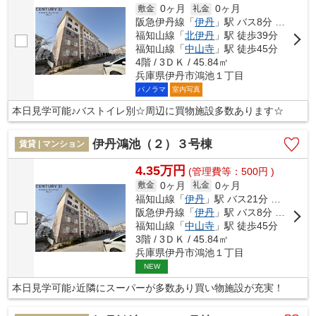
0ヶ月
0ヶ月
敷金
礼金
阪急伊丹線「
伊丹
」駅 バス8分 「スポーツセンター前（伊丹市）」 停歩4分
福知山線「
北伊丹
」駅 徒歩39分
福知山線「
中山寺
」駅 徒歩45分
4階 / 3ＤＫ / 45.84㎡
兵庫県伊丹市鴻池１丁目
パノラマ
室内写真
本日見学可能♪バストイレ別☆周辺に買物施設多数あります☆
伊丹鴻池（２）３号棟
賃貸 | マンション
4.35万円
(管理費等：500円 )
0ヶ月
0ヶ月
敷金
礼金
福知山線「
伊丹
」駅 バス21分 「スポーツセンター前（伊丹市）」 停歩5分
阪急伊丹線「
伊丹
」駅 バス8分 「スポーツセンター前（伊丹市）」 停歩5分
福知山線「
中山寺
」駅 徒歩45分
3階 / 3ＤＫ / 45.84㎡
兵庫県伊丹市鴻池１丁目
NEW
本日見学可能♪近隣にスーパーが多数あり買い物施設が充実！