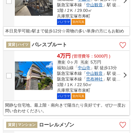
阪急宝塚本線「
中山観音
」駅 徒歩15分
1階 / 2Ｋ / 29.00㎡
兵庫県宝塚市寿町
パノラマ
室内写真
本日見学可能♪駅まで徒歩12分☆荷物の多い単身の方にもお勧め
パレスブルート
賃貸 | ハイツ
4万円
(管理費等：5000円 )
0ヶ月
5万円
敷金
礼金
福知山線「
中山寺
」駅 徒歩13分
阪急宝塚本線「
中山観音
」駅 徒歩17分
阪急宝塚本線「
売布神社
」駅 徒歩18分
1階 / 1Ｋ / 22.50㎡
兵庫県宝塚市泉町
パノラマ
室内写真
閑静な住宅地。最上階・南向きで陽当たり良好です。ぜひ一度お
問い合わせください。
ローレルメゾン
賃貸 | マンション