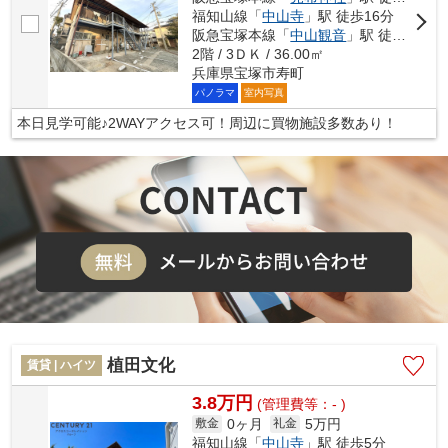
福知山線「
中山寺
」駅 徒歩16分
阪急宝塚本線「
中山観音
」駅 徒歩17分
2階 / 3ＤＫ / 36.00㎡
兵庫県宝塚市寿町
パノラマ
室内写真
本日見学可能♪2WAYアクセス可！周辺に買物施設多数あり！
植田文化
賃貸 | ハイツ
3.8万円
(管理費等：- )
0ヶ月
5万円
敷金
礼金
福知山線「
中山寺
」駅 徒歩5分