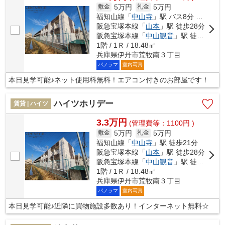
5万円
5万円
敷金
礼金
福知山線「
中山寺
」駅 バス8分 「桑田（兵庫県）」 停歩5分
阪急宝塚本線「
山本
」駅 徒歩28分
阪急宝塚本線「
中山観音
」駅 徒歩29分
1階 / 1Ｒ / 18.48㎡
兵庫県伊丹市荒牧南３丁目
パノラマ
室内写真
本日見学可能♪ネット使用料無料！エアコン付きのお部屋です！
ハイツホリデー
賃貸 | ハイツ
3.3万円
(管理費等：1100円 )
5万円
5万円
敷金
礼金
福知山線「
中山寺
」駅 徒歩21分
阪急宝塚本線「
山本
」駅 徒歩28分
阪急宝塚本線「
中山観音
」駅 徒歩29分
1階 / 1Ｒ / 18.48㎡
兵庫県伊丹市荒牧南３丁目
パノラマ
室内写真
本日見学可能♪近隣に買物施設多数あり！インターネット無料☆