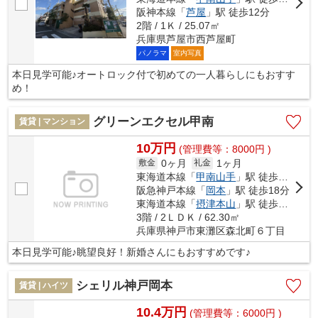
阪神本線「
芦屋
」駅 徒歩12分
2階 / 1Ｋ / 25.07㎡
兵庫県芦屋市西芦屋町
パノラマ
室内写真
本日見学可能♪オートロック付で初めての一人暮らしにもおすす
め！
グリーンエクセル甲南
賃貸 | マンション
10万円
(管理費等：8000円 )
0ヶ月
1ヶ月
敷金
礼金
東海道本線「
甲南山手
」駅 徒歩14分
阪急神戸本線「
岡本
」駅 徒歩18分
東海道本線「
摂津本山
」駅 徒歩19分
3階 / 2ＬＤＫ / 62.30㎡
兵庫県神戸市東灘区森北町６丁目
本日見学可能♪眺望良好！新婚さんにもおすすめです♪
シェリル神戸岡本
賃貸 | ハイツ
10.4万円
(管理費等：6000円 )