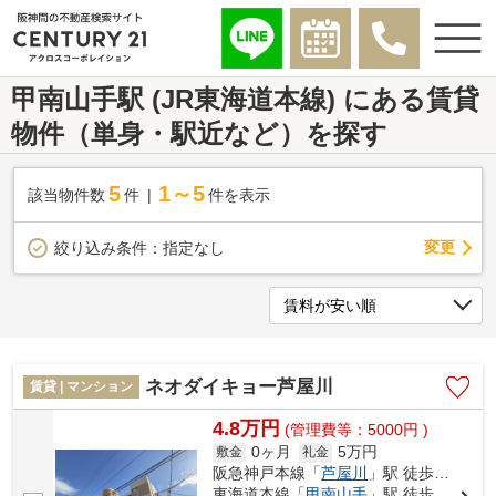
甲南山手駅 (JR東海道本線) にある賃貸
物件（単身・駅近など）を探す
5
1～5
該当物件数
件
件を表示
変更
絞り込み条件：
指定なし
ネオダイキョー芦屋川
賃貸 | マンション
4.8万円
(管理費等：5000円 )
0ヶ月
5万円
敷金
礼金
阪急神戸本線「
芦屋川
」駅 徒歩8分
東海道本線「
甲南山手
」駅 徒歩8分