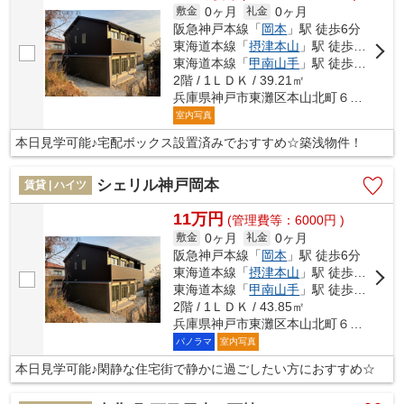
0ヶ月
0ヶ月
敷金
礼金
阪急神戸本線「
岡本
」駅 徒歩6分
東海道本線「
摂津本山
」駅 徒歩11分
東海道本線「
甲南山手
」駅 徒歩22分
2階 / 1ＬＤＫ / 39.21㎡
兵庫県神戸市東灘区本山北町６丁目
室内写真
本日見学可能♪宅配ボックス設置済みでおすすめ☆築浅物件！
シェリル神戸岡本
賃貸 | ハイツ
11万円
(管理費等：6000円 )
0ヶ月
0ヶ月
敷金
礼金
阪急神戸本線「
岡本
」駅 徒歩6分
東海道本線「
摂津本山
」駅 徒歩9分
東海道本線「
甲南山手
」駅 徒歩21分
2階 / 1ＬＤＫ / 43.85㎡
兵庫県神戸市東灘区本山北町６丁目
パノラマ
室内写真
本日見学可能♪閑静な住宅街で静かに過ごしたい方におすすめ☆