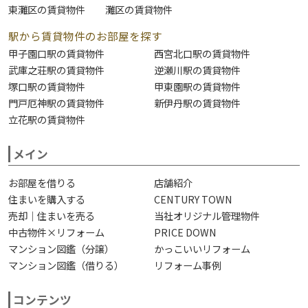
東灘区の賃貸物件
灘区の賃貸物件
駅から賃貸物件のお部屋を探す
甲子園口駅の賃貸物件
西宮北口駅の賃貸物件
武庫之荘駅の賃貸物件
逆瀬川駅の賃貸物件
塚口駅の賃貸物件
甲東園駅の賃貸物件
門戸厄神駅の賃貸物件
新伊丹駅の賃貸物件
立花駅の賃貸物件
メイン
お部屋を借りる
店舗紹介
住まいを購入する
CENTURY TOWN
売却｜住まいを売る
当社オリジナル管理物件
中古物件×リフォーム
PRICE DOWN
マンション図鑑（分譲）
かっこいいリフォーム
マンション図鑑（借りる）
リフォーム事例
コンテンツ