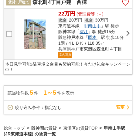
森北町4丁目戸建 西棟
賃貸 | 戸建て
22万円
(管理費等：- )
20万円
30万円
敷金
礼金
東海道本線「
甲南山手
」駅 徒歩9分
阪神本線「
深江
」駅 徒歩15分
阪急神戸本線「
岡本
」駅 徒歩18分
1階 / 4ＬＤＫ / 118.35㎡
兵庫県神戸市東灘区森北町４丁目
室内写真
本日見学可能♪駐車場２台目も契約可能！今だけ礼金キャンペーン
中！
5
1～5
該当物件数
件
件を表示
変更
絞り込み条件：
指定なし
>
>
>
総合トップ
阪神間の賃貸
東灘区の賃貸TOP
甲南山手駅
(JR東海道本線) の賃貸一覧