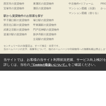
西宮市の賃貸物件
東灘区の賃貸物件
中古物件×リフォーム
PRI
宝塚市の賃貸物件
灘区の賃貸物件
マンション図鑑（分譲）
かっ
マンション図鑑（借りる）
駅から賃貸物件のお部屋を探す
甲子園口駅の賃貸物件
塚口駅の賃貸物件
西宮北口駅の賃貸物件
甲東園駅の賃貸物件
武庫之荘駅の賃貸物件
門戸厄神駅の賃貸物件
逆瀬川駅の賃貸物件
新伊丹駅の賃貸物件
立花駅の賃貸物件
センチュリー21の加盟店は、すべて独立・自営です。
当ホームページの文字、画像等について、他のホームページや印刷物等への無断転載は禁止しま
当サイトでは、お客様の当サイト利用状況把握、サービス向上検討を目
詳しくは、当社の
をご確認ください。
「Cookieの取扱いについて」