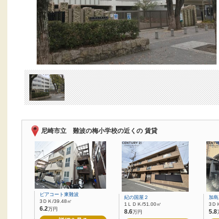
尼崎市立 難波の梅小学校の近くの 賃貸
ピアコート東難波
紀の国屋２
加島
3ＤＫ/39.48㎡
1ＬＤＫ/51.00㎡
3ＤＫ
6.2
万円
8.6
5.8
万円