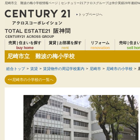
尼崎市立 難波の梅小学校情報ページ｜センチュリー21アクロスグループは仲介実績28年連続No
トップページへ
売買 | 住まいを探す
賃貸 | お部屋を探す
リフォーム
売却 | 住ま
buy home
rent
renovation
sell h
尼崎市立 難波の梅小学校
総合トップ
>
賃貸
>
賃貸物件の周辺学校案内
>
尼崎市
>
尼崎市の小学校
>
<<尼崎市の小学校の一覧へ