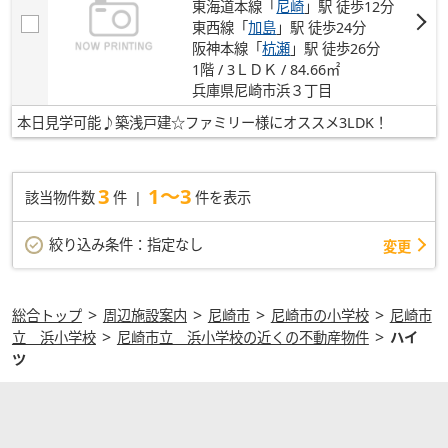
東海道本線「
尼崎
」駅 徒歩12分
東西線「
加島
」駅 徒歩24分
阪神本線「
杭瀬
」駅 徒歩26分
1階 / 3ＬＤＫ / 84.66㎡
兵庫県尼崎市浜３丁目
本日見学可能♪築浅戸建☆ファミリー様にオススメ3LDK！
3
1～3
該当物件数
件
件を表示
絞り込み条件：
指定なし
変更
>
>
>
>
総合トップ
周辺施設案内
尼崎市
尼崎市の小学校
尼崎市
>
>
立 浜小学校
尼崎市立 浜小学校の近くの不動産物件
ハイ
ツ