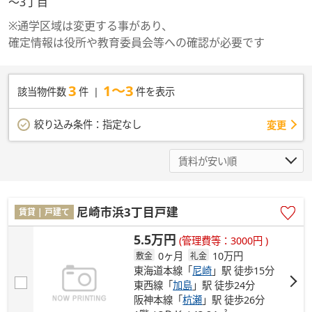
～3丁目
※通学区域は変更する事があり、
確定情報は役所や教育委員会等への確認が必要です
3
1～3
該当物件数
件
件を表示
絞り込み条件：
指定なし
変更
尼崎市浜3丁目戸建
賃貸 | 戸建て
5.5万円
(管理費等：3000円 )
0ヶ月
10万円
敷金
礼金
東海道本線「
尼崎
」駅 徒歩15分
東西線「
加島
」駅 徒歩24分
阪神本線「
杭瀬
」駅 徒歩26分