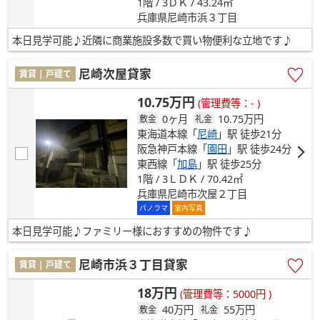
1階 / 3ＤＫ / 43.24㎡
兵庫県尼崎市浜３丁目
本日見学可能♪近隣に商業施設多数で買い物便利な立地です♪
尼崎次屋貸家
賃貸 | 戸建て
10.75万円
(管理費等：- )
0ヶ月
10.75万円
敷金
礼金
東海道本線「
尼崎
」駅 徒歩21分
阪急神戸本線「
園田
」駅 徒歩24分
東西線「
加島
」駅 徒歩25分
1階 / 3ＬＤＫ / 70.42㎡
兵庫県尼崎市次屋２丁目
パノラマ
室内写真
本日見学可能♪ファミリー様におすすめの物件です♪
尼崎市浜３丁目貸家
賃貸 | 戸建て
18万円
(管理費等：5000円 )
40万円
55万円
敷金
礼金