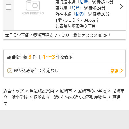
東海道本線「
尼崎
」駅 徒歩12分
東西線「
加島
」駅 徒歩24分
阪神本線「
杭瀬
」駅 徒歩26分
1階 / 3ＬＤＫ / 84.66㎡
兵庫県尼崎市浜３丁目
本日見学可能♪築浅戸建☆ファミリー様にオススメ3LDK！
3
1～3
該当物件数
件
件を表示
絞り込み条件：
指定なし
変更
>
>
>
>
総合トップ
周辺施設案内
尼崎市
尼崎市の小学校
尼崎市
>
>
立 浜小学校
尼崎市立 浜小学校の近くの不動産物件
戸建
て