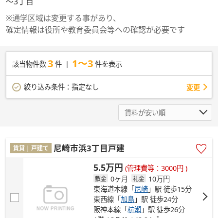
～3丁目
※通学区域は変更する事があり、
確定情報は役所や教育委員会等への確認が必要です
3
1～3
該当物件数
件
件を表示
絞り込み条件：
指定なし
変更
尼崎市浜3丁目戸建
賃貸 | 戸建て
5.5万円
(管理費等：3000円 )
0ヶ月
10万円
敷金
礼金
東海道本線「
尼崎
」駅 徒歩15分
東西線「
加島
」駅 徒歩24分
阪神本線「
杭瀬
」駅 徒歩26分