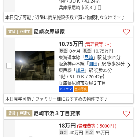
1階 / 3ＤＫ / 43.24㎡
兵庫県尼崎市浜３丁目
本日見学可能♪近隣に商業施設多数で買い物便利な立地です♪
尼崎次屋貸家
賃貸 | 戸建て
10.75万円
(管理費等：- )
0ヶ月
10.75万円
敷金
礼金
東海道本線「
尼崎
」駅 徒歩21分
阪急神戸本線「
園田
」駅 徒歩24分
東西線「
加島
」駅 徒歩25分
1階 / 3ＬＤＫ / 70.42㎡
兵庫県尼崎市次屋２丁目
パノラマ
室内写真
本日見学可能♪ファミリー様におすすめの物件です♪
尼崎市浜３丁目貸家
賃貸 | 戸建て
18万円
(管理費等：5000円 )
40万円
55万円
敷金
礼金